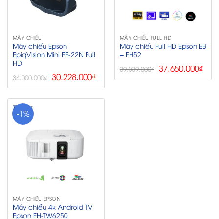
MÁY CHIẾU
MÁY CHIẾU FULL HD
Máy chiếu Epson
Máy chiếu Full HD Epson EB
EpiqVision Mini EF-22N Full
– FH52
HD
Giá
Giá
37.650.000
₫
39.039.000
₫
Giá
Giá
gốc
hiệ
30.228.000
₫
34.000.000
₫
gốc
hiện
là:
tại
là:
tại
39.039.000₫.
là:
34.000.000₫.
là:
37.6
30.228.000₫.
-1%
MÁY CHIẾU EPSON
Máy chiếu 4k Android TV
Epson EH-TW6250