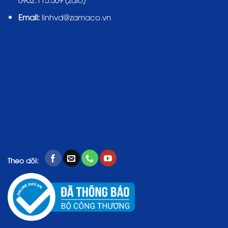
Email:
linhvd@zamaco.vn
Theo dõi: