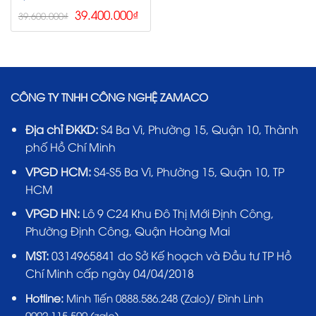
Giá
Giá
39.400.000
₫
39.600.000
₫
gốc
hiện
là:
tại
39.600.000₫.
là:
39.400.000₫.
CÔNG TY TNHH CÔNG NGHỆ ZAMACO
Địa chỉ ĐKKD:
S4 Ba Vì, Phường 15, Quận 10, Thành
phố Hồ Chí Minh
VPGD HCM:
S4-S5 Ba Vì, Phường 15, Quận 10, TP
HCM
VPGD HN:
Lô 9 C24 Khu Đô Thị Mới Định Công,
Phường Định Công, Quận Hoàng Mai
MST:
0314965841 do Sở Kế hoạch và Đầu tư TP Hồ
Chí Minh cấp ngày 04/04/2018
Hotline:
Minh Tiến 0888.586.248 (Zalo)/ Đình Linh
0902.115.509 (zalo)