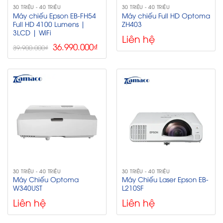
30 TRIỆU - 40 TRIỆU
30 TRIỆU - 40 TRIỆU
Máy chiếu Epson EB-FH54
Máy chiếu Full HD Optoma
Full HD 4100 Lumens |
ZH403
3LCD | WiFi
Liên hệ
Giá
Giá
36.990.000
₫
39.900.000
₫
gốc
hiện
là:
tại
39.900.000₫.
là:
36.990.000₫.
30 TRIỆU - 40 TRIỆU
30 TRIỆU - 40 TRIỆU
Máy Chiếu Optoma
Máy Chiếu Laser Epson EB-
W340UST
L210SF
Liên hệ
Liên hệ