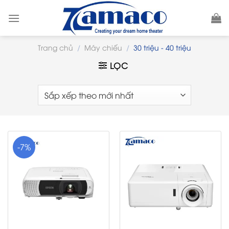
Skip
to
content
Trang chủ
/
Máy chiếu
/
30 triệu - 40 triệu
LỌC
-7%