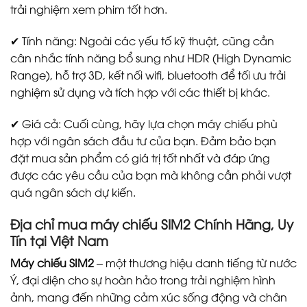
trải nghiệm xem phim tốt hơn.
✔ Tính năng: Ngoài các yếu tố kỹ thuật, cũng cần
cân nhắc tính năng bổ sung như HDR (High Dynamic
Range), hỗ trợ 3D, kết nối wifi, bluetooth để tối ưu trải
nghiệm sử dụng và tích hợp với các thiết bị khác.
✔ Giá cả: Cuối cùng, hãy lựa chọn máy chiếu phù
hợp với ngân sách đầu tư của bạn. Đảm bảo bạn
đặt mua sản phẩm có giá trị tốt nhất và đáp ứng
được các yêu cầu của bạn mà không cần phải vượt
quá ngân sách dự kiến.
Địa chỉ mua máy chiếu SIM2 Chính Hãng, Uy
Tín tại Việt Nam
Máy chiếu SIM2
– một thương hiệu danh tiếng từ nước
Ý, đại diện cho sự hoàn hảo trong trải nghiệm hình
ảnh, mang đến những cảm xúc sống động và chân