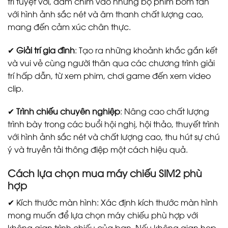
trí tuyệt vời, đắm chìm vào những bộ phim bom tấn
với hình ảnh sắc nét và âm thanh chất lượng cao,
mang đến cảm xúc chân thực.
✔
Giải trí gia đình
: Tạo ra những khoảnh khắc gắn kết
và vui vẻ cùng người thân qua các chương trình giải
trí hấp dẫn, từ xem phim, chơi game đến xem video
clip.
✔
Trình chiếu chuyên nghiệp
: Nâng cao chất lượng
trình bày trong các buổi hội nghị, hội thảo, thuyết trình
với hình ảnh sắc nét và chất lượng cao, thu hút sự chú
ý và truyền tải thông điệp một cách hiệu quả.
Cách lựa chọn mua máy chiếu SIM2 phù
hợp
✔ Kích thước màn hình: Xác định kích thước màn hình
mong muốn để lựa chọn máy chiếu phù hợp với
không gian trình chiếu của bạn. Nếu không gian hẹp,