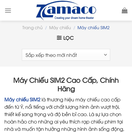
Skip
to
content
Trang chủ
/
Máy chiếu
/
Máy chiếu SIM2
LỌC
Máy Chiếu SIM2 Cao Cấp, Chính
Hãng
Máy chiếu SIM2
là thương hiệu máy chiếu cao cấp
đến từ Ý, nổi tiếng với chất lượng hình ảnh vượt trội,
thiết kế sang trọng và độ bền bỉ cao. Là sự lựa chọn
hoàn hảo cho những ai yêu thích rạp chiếu phim tại
nhà và muốn tận hưởng những hình ảnh sống động,