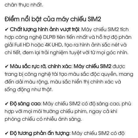
chân thực nhất.
Điểm nổi bật của máy chiếu SIM2
✔
Chất lượng hình ảnh vượt trội
: Máy chiếu SIM2 tích
hợp công nghệ DLP® tiên tiến nhất và hỗ trợ độ phân
giải Full HD hoặc 4K UHD, tạo ra hình ảnh sắc nét và
chi tiết, đem lại trải nghiệm tuyệt vời từ mọi góc nhìn.
✔
Màu sắc rực rỡ, chính xác
:
Máy chiếu SIM2
được
trang bị công nghệ tái tạo màu sắc độc quyền, mang
đến dải màu rộng, màu sắc hiển thị chính xác và
sống động như thật.
✔
Độ sáng cao
: Máy chiếu SIM2 có độ sáng cao, phù
hợp với mọi môi trường chiếu phim, ngay cả khi
phòng chiếu có nhiều ánh sáng.
✔
Độ tương phản ấn tượng
: Máy chiếu SIM2 có độ