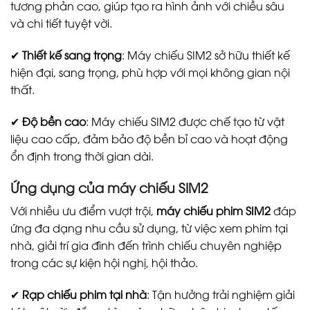
tương phản cao, giúp tạo ra hình ảnh với chiều sâu
và chi tiết tuyệt vời.
✔
Thiết kế sang trọng
: Máy chiếu SIM2 sở hữu thiết kế
hiện đại, sang trọng, phù hợp với mọi không gian nội
thất.
✔
Độ bền cao
: Máy chiếu SIM2 được chế tạo từ vật
liệu cao cấp, đảm bảo độ bền bỉ cao và hoạt động
ổn định trong thời gian dài.
Ứng dụng của máy chiếu SIM2
Với nhiều ưu điểm vượt trội,
máy chiếu phim SIM2
đáp
ứng đa dạng nhu cầu sử dụng, từ việc xem phim tại
nhà, giải trí gia đình đến trình chiếu chuyên nghiệp
trong các sự kiện hội nghị, hội thảo.
✔
Rạp chiếu phim tại nhà
: Tận hưởng trải nghiệm giải