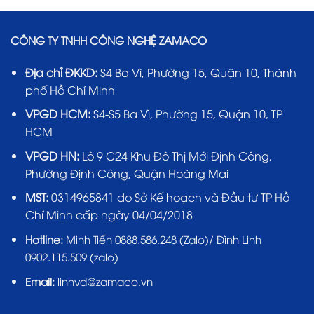
CÔNG TY TNHH CÔNG NGHỆ ZAMACO
Địa chỉ ĐKKD:
S4 Ba Vì, Phường 15, Quận 10, Thành
phố Hồ Chí Minh
VPGD HCM:
S4-S5 Ba Vì, Phường 15, Quận 10, TP
HCM
VPGD HN:
Lô 9 C24 Khu Đô Thị Mới Định Công,
Phường Định Công, Quận Hoàng Mai
MST:
0314965841 do Sở Kế hoạch và Đầu tư TP Hồ
Chí Minh cấp ngày 04/04/2018
Hotline:
Minh Tiến 0888.586.248 (Zalo)/ Đình Linh
0902.115.509 (zalo)
Email:
linhvd@zamaco.vn