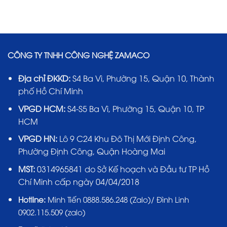
CÔNG TY TNHH CÔNG NGHỆ ZAMACO
Địa chỉ ĐKKD:
S4 Ba Vì, Phường 15, Quận 10, Thành
phố Hồ Chí Minh
VPGD HCM:
S4-S5 Ba Vì, Phường 15, Quận 10, TP
HCM
VPGD HN:
Lô 9 C24 Khu Đô Thị Mới Định Công,
Phường Định Công, Quận Hoàng Mai
MST:
0314965841 do Sở Kế hoạch và Đầu tư TP Hồ
Chí Minh cấp ngày 04/04/2018
Hotline:
Minh Tiến 0888.586.248 (Zalo)/ Đình Linh
0902.115.509 (zalo)