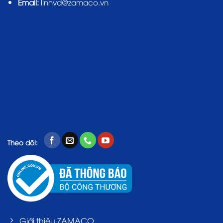
Email:
linhvd@zamaco.vn
Theo dõi:
Giới thiệu ZAMACO