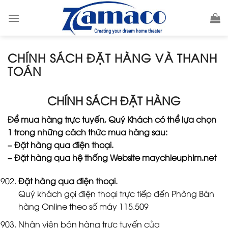
Skip
to
content
CHÍNH SÁCH ĐẶT HÀNG VÀ THANH
TOÁN
CHÍNH SÁCH
ĐẶT HÀNG
Để mua hàng trực tuyến, Quý Khách có thể lựa chọn
1 trong những cách thức mua hàng sau:
– Đặt hàng qua điện thoại.
– Đặt hàng qua hệ thống Website maychieuphim.net
Đặt hàng qua điện thoại.
Quý khách gọi điện thoại trực tiếp đến Phòng Bán
hàng Online theo số máy 115.509
Nhân viên bán hàng trực tuyến của