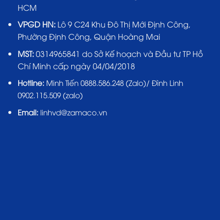
HCM
VPGD HN:
Lô 9 C24 Khu Đô Thị Mới Định Công,
Phường Định Công, Quận Hoàng Mai
MST:
0314965841 do Sở Kế hoạch và Đầu tư TP Hồ
Chí Minh cấp ngày 04/04/2018
Hotline:
Minh Tiến 0888.586.248 (Zalo)/ Đình Linh
0902.115.509 (zalo)
Email:
linhvd@zamaco.vn