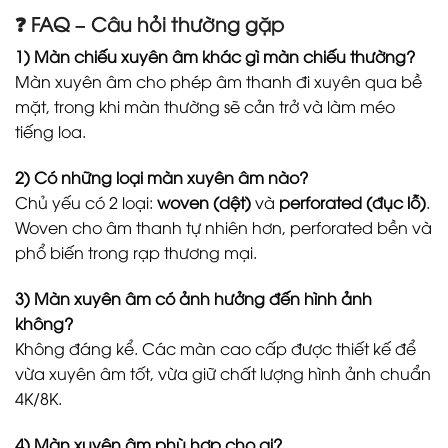
❓ FAQ – Câu hỏi thường gặp
1) Màn chiếu xuyên âm khác gì màn chiếu thường?
Màn xuyên âm cho phép âm thanh đi xuyên qua bề
mặt, trong khi màn thường sẽ cản trở và làm méo
tiếng loa.
2) Có những loại màn xuyên âm nào?
Chủ yếu có 2 loại:
woven (dệt)
và
perforated (đục lỗ)
.
Woven cho âm thanh tự nhiên hơn, perforated bền và
phổ biến trong rạp thương mại.
3) Màn xuyên âm có ảnh hưởng đến hình ảnh
không?
Không đáng kể. Các màn cao cấp được thiết kế để
vừa xuyên âm tốt, vừa giữ chất lượng hình ảnh chuẩn
4K/8K.
4) Màn xuyên âm phù hợp cho ai?