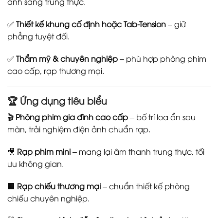
ánh sáng trung thực.
✅
Thiết kế khung cố định hoặc Tab-Tension
– giữ
phẳng tuyệt đối.
✅
Thẩm mỹ & chuyên nghiệp
– phù hợp phòng phim
cao cấp, rạp thương mại.
🏆 Ứng dụng tiêu biểu
🎬
Phòng phim gia đình cao cấp
– bố trí loa ẩn sau
màn, trải nghiệm điện ảnh chuẩn rạp.
🎥
Rạp phim mini
– mang lại âm thanh trung thực, tối
ưu không gian.
🏢
Rạp chiếu thương mại
– chuẩn thiết kế phòng
chiếu chuyên nghiệp.