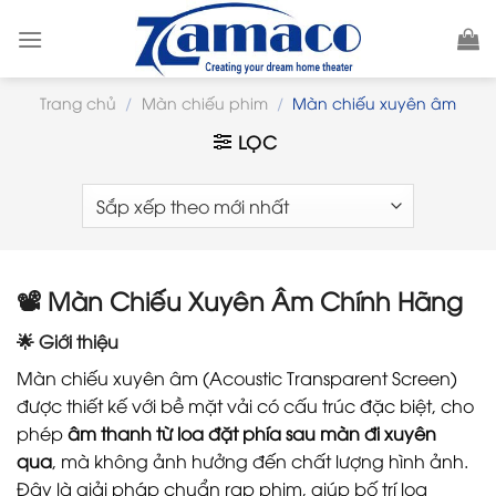
Skip
to
content
Trang chủ
/
Màn chiếu phim
/
Màn chiếu xuyên âm
LỌC
📽️ Màn Chiếu Xuyên Âm Chính Hãng
🌟 Giới thiệu
Màn chiếu xuyên âm (Acoustic Transparent Screen)
được thiết kế với bề mặt vải có cấu trúc đặc biệt, cho
phép
âm thanh từ loa đặt phía sau màn đi xuyên
qua
, mà không ảnh hưởng đến chất lượng hình ảnh.
Đây là giải pháp chuẩn rạp phim, giúp bố trí loa