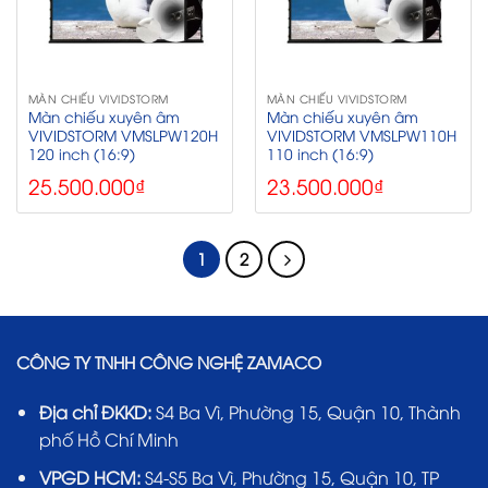
MÀN CHIẾU VIVIDSTORM
MÀN CHIẾU VIVIDSTORM
Màn chiếu xuyên âm
Màn chiếu xuyên âm
VIVIDSTORM VMSLPW120H
VIVIDSTORM VMSLPW110H
120 inch (16:9)
110 inch (16:9)
25.500.000
₫
23.500.000
₫
1
2
CÔNG TY TNHH CÔNG NGHỆ ZAMACO
Địa chỉ ĐKKD:
S4 Ba Vì, Phường 15, Quận 10, Thành
phố Hồ Chí Minh
VPGD HCM:
S4-S5 Ba Vì, Phường 15, Quận 10, TP