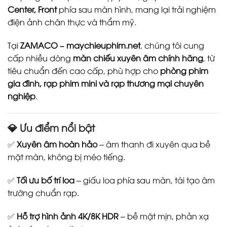
Center, Front
phía sau màn hình, mang lại trải nghiệm
điện ảnh chân thực và thẩm mỹ.
Tại
ZAMACO – maychieuphim.net
, chúng tôi cung
cấp nhiều dòng
màn chiếu xuyên âm chính hãng
, từ
tiêu chuẩn đến cao cấp, phù hợp cho
phòng phim
gia đình, rạp phim mini và rạp thương mại chuyên
nghiệp
.
💎 Ưu điểm nổi bật
✅
Xuyên âm hoàn hảo
– âm thanh đi xuyên qua bề
mặt màn, không bị méo tiếng.
✅
Tối ưu bố trí loa
– giấu loa phía sau màn, tái tạo âm
trường chuẩn rạp.
✅
Hỗ trợ hình ảnh 4K/8K HDR
– bề mặt mịn, phản xạ