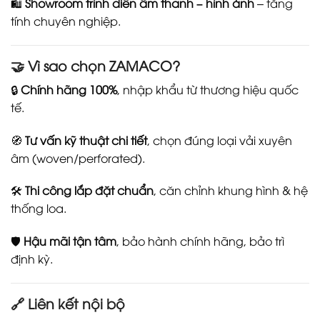
🛍️
Showroom trình diễn âm thanh – hình ảnh
– tăng
tính chuyên nghiệp.
🤝 Vì sao chọn ZAMACO?
🔒
Chính hãng 100%
, nhập khẩu từ thương hiệu quốc
tế.
🧭
Tư vấn kỹ thuật chi tiết
, chọn đúng loại vải xuyên
âm (woven/perforated).
🛠️
Thi công lắp đặt chuẩn
, căn chỉnh khung hình & hệ
thống loa.
🛡️
Hậu mãi tận tâm
, bảo hành chính hãng, bảo trì
định kỳ.
🔗 Liên kết nội bộ