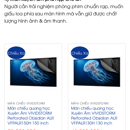
Người cần trải nghiệm phòng phim chuẩn rạp, muốn
giấu loa phía sau màn hình mà vẫn giữ được chất
lượng hình ảnh & âm thanh.
Chiếu Xa
Chiếu Xa
MÀN CHIẾU VIVIDSTORM
MÀN CHIẾU VIVIDSTORM
Màn chiếu quang học
Màn chiếu quang học
Xuyên Âm VIVIDSTORM
Xuyên Âm VIVIDSTORM
Perforated Obsidian ALR
Perforated Obsidian ALR
VFPALR150H 150 inch
VFPALR130H 130 inch