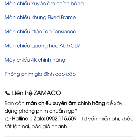
Màn chiếu xuyên âm chính hãng
Màn chiếu khung Fixed Frame
Màn chiếu điện Tab-Tensioned
Màn chiếu quang học ALR/CLR
Máy chiếu 4K chính hãng
Phòng phim gia đình cao cấp
📞 Liên hệ ZAMACO
Bạn cần
màn chiếu xuyên âm chính hãng
để xây
dựng phòng phim chuẩn rạp?
👉
Hotline | Zalo: 0902.115.509
– Tư vấn miễn phí, khảo
sát tận nơi, báo giá nhanh.