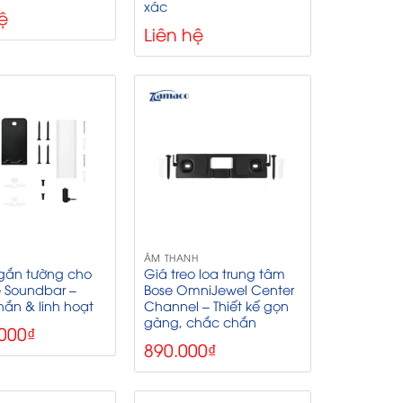
xác
ệ
Liên hệ
ÂM THANH
gắn tường cho
Giá treo loa trung tâm
e Soundbar –
Bose OmniJewel Center
ắn & linh hoạt
Channel – Thiết kế gọn
gàng, chắc chắn
.000
₫
890.000
₫