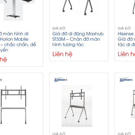
GIÁ ĐỠ
GIÁ ĐỠ
ỡ màn hình di
Giá đỡ di động Maxhub
Hisense
Horion Mobile
ST33M – Chân đỡ màn
Giá đỡ 
 – chắc chắn, dễ
hình tương tác
tác di 
uyển
Liên hệ
Liên h
 hệ
GIÁ ĐỠ
GIÁ ĐỠ