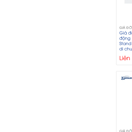
GIÁ ĐỠ
Giá đ
động 
Stand
di ch
Liên
GIÁ ĐỠ