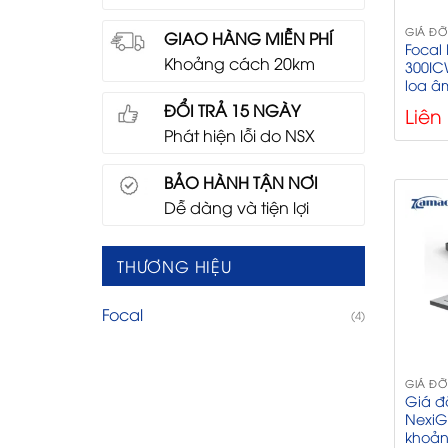
GIÁ ĐỠ
GIAO HÀNG MIỄN PHÍ
Focal
Khoảng cách 20km
300IC
loa â
ĐỔI TRẢ 15 NGÀY
Liên
Phát hiện lỗi do NSX
BẢO HÀNH TẬN NƠI
Dễ dàng và tiện lợi
THƯƠNG HIỆU
Focal
(4)
GIÁ ĐỠ
Giá đ
NexiG
khoản