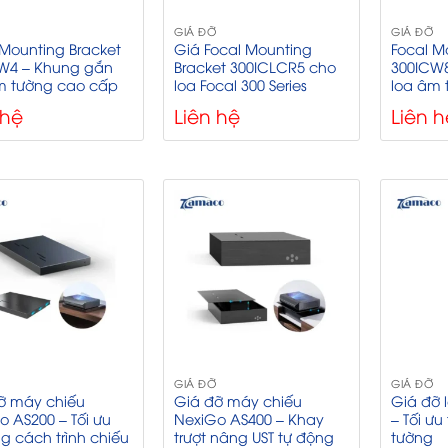
GIÁ ĐỠ
GIÁ ĐỠ
 Mounting Bracket
Giá Focal Mounting
Focal M
W4 – Khung gắn
Bracket 300ICLCR5 cho
300ICW
m tường cao cấp
loa Focal 300 Series
loa âm 
 hệ
Liên hệ
Liên h
GIÁ ĐỠ
GIÁ ĐỠ
ỡ máy chiếu
Giá đỡ máy chiếu
Giá đỡ 
o AS200 – Tối ưu
NexiGo AS400 – Khay
– Tối ưu
g cách trình chiếu
trượt nâng UST tự động
tường