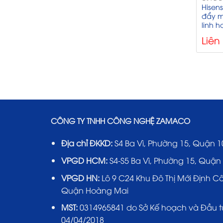
Hisen
đẩy m
linh 
Liên
CÔNG TY TNHH CÔNG NGHỆ ZAMACO
Địa chỉ ĐKKD:
S4 Ba Vì, Phường 15, Quận 1
VPGD HCM:
S4-S5 Ba Vì, Phường 15, Quận
VPGD HN:
Lô 9 C24 Khu Đô Thị Mới Định C
Quận Hoàng Mai
MST:
0314965841 do Sở Kế hoạch và Đầu t
04/04/2018