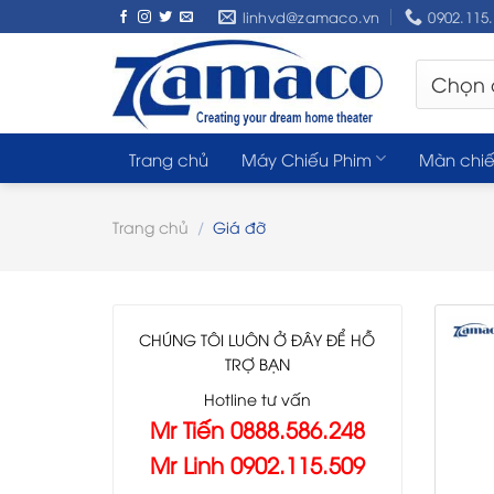
Skip
linhvd@zamaco.vn
0902.115
to
content
Trang chủ
Máy Chiếu Phim
Màn chiế
Trang chủ
/
Giá đỡ
CHÚNG TÔI LUÔN Ở ĐÂY ĐỂ HỖ
TRỢ BẠN
Hotline tư vấn
Mr Tiến 0888.586.248
Mr Linh 0902.115.509