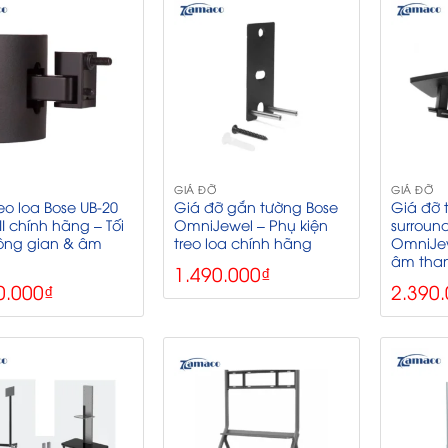
GIÁ ĐỠ
GIÁ ĐỠ
eo loa Bose UB-20
Giá đỡ gắn tường Bose
Giá đỡ 
 II chính hãng – Tối
OmniJewel – Phụ kiện
surroun
ông gian & âm
treo loa chính hãng
OmniJewe
âm tha
1.490.000
₫
0.000
₫
2.390