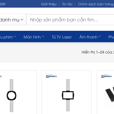
.509
Giới thiệu
Tin tức
Chính sách bán hàng
Tìm
kiếm:
u phim
Màn hình
Tủ TV Laser
Âm thanh
Ph
Hiển thị 1–24 của