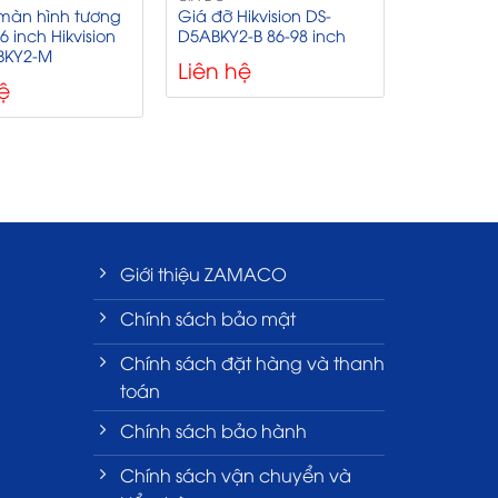
màn hình tương
Giá đỡ Hikvision DS-
6 inch Hikvision
D5ABKY2-B 86-98 inch
BKY2-M
Liên hệ
ệ
Giới thiệu ZAMACO
Chính sách bảo mật
Chính sách đặt hàng và thanh
toán
Chính sách bảo hành
Chính sách vận chuyển và