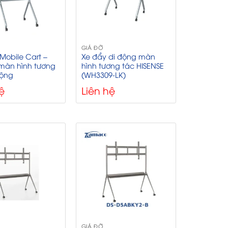
GIÁ ĐỠ
 Mobile Cart –
Xe đẩy di động màn
màn hình tương
hình tương tác HISENSE
động
(WH3309-LK)
ệ
Liên hệ
GIÁ ĐỠ