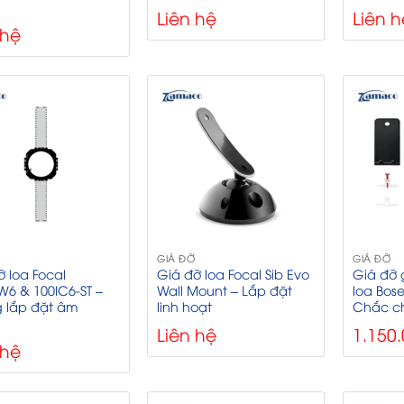
Liên hệ
Liên h
 hệ
GIÁ ĐỠ
GIÁ ĐỠ
ỡ loa Focal
Giá đỡ loa Focal Sib Evo
Giá đỡ 
W6 & 100IC6-ST –
Wall Mount – Lắp đặt
loa Bos
 lắp đặt âm
linh hoạt
Chắc ch
Liên hệ
1.150
 hệ