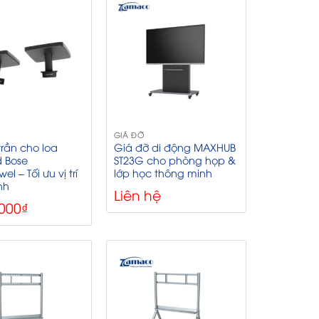
GIÁ ĐỠ
trần cho loa
Giá đỡ di động MAXHUB
d Bose
ST23G cho phòng họp &
l – Tối ưu vị trí
lớp học thông minh
nh
Liên hệ
.000
₫