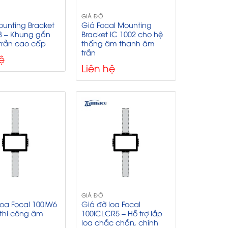
GIÁ ĐỠ
ounting Bracket
Giá Focal Mounting
8 – Khung gắn
Bracket IC 1002 cho hệ
trần cao cấp
thống âm thanh âm
trần
ệ
Liên hệ
GIÁ ĐỠ
loa Focal 100IW6
Giá đỡ loa Focal
 thi công âm
100ICLCR5 – Hỗ trợ lắp
loa chắc chắn, chính