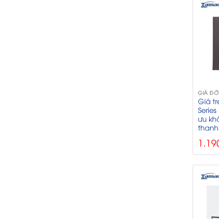
GIÁ ĐỠ
Giá tr
Series
ưu kh
thanh
1.19