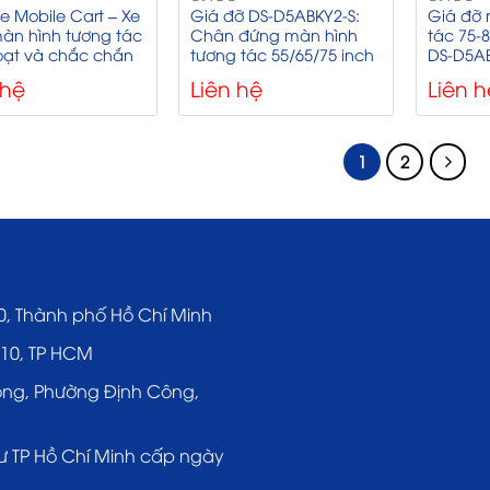
se Mobile Cart – Xe
Giá đỡ DS-D5ABKY2-S:
Giá đỡ 
àn hình tương tác
Chân đứng màn hình
tác 75-8
hoạt và chắc chắn
tương tác 55/65/75 inch
DS-D5A
 hệ
Liên hệ
Liên h
1
2
0, Thành phố Hồ Chí Minh
 10, TP HCM
ông, Phường Định Công,
ư TP Hồ Chí Minh cấp ngày