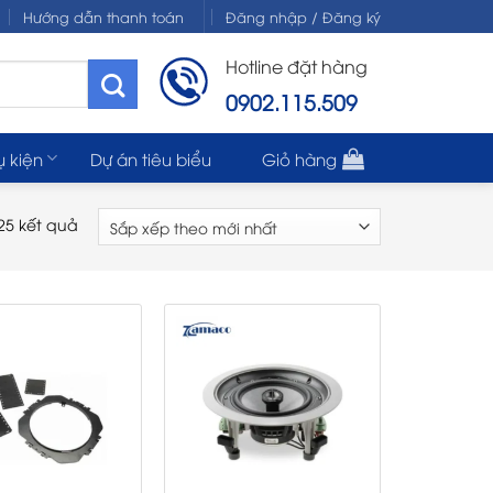
Hướng dẫn thanh toán
Đăng nhập / Đăng ký
Hotline đặt hàng
0902.115.509
ụ kiện
Dự án tiêu biểu
Giỏ hàng
 25 kết quả