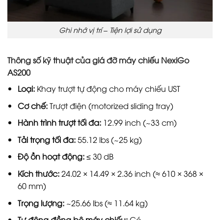
Ghi nhớ vị trí – Tiện lợi sử dụng
Thông số kỹ thuật của giá đỡ máy chiếu NexiGo
AS200
Loại:
Khay trượt tự động cho máy chiếu UST
Cơ chế:
Trượt điện (motorized sliding tray)
Hành trình trượt tối đa:
12.99 inch (~33 cm)
Tải trọng tối đa:
55.12 lbs (~25 kg)
Độ ồn hoạt động:
≤ 30 dB
Kích thước:
24.02 × 14.49 × 2.36 inch (≈ 610 × 368 ×
60 mm)
Trọng lượng:
~25.66 lbs (≈ 11.64 kg)
Tự động đồng bộ máy chiếu:
Có