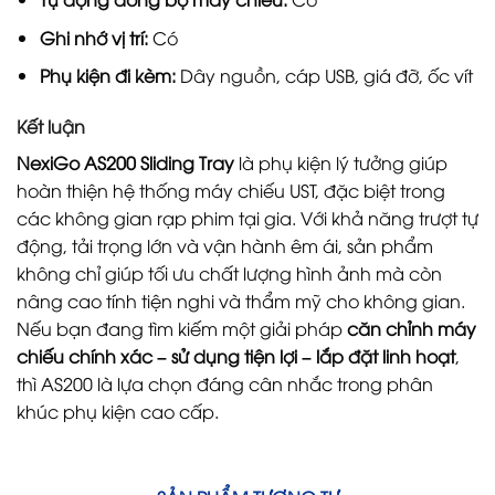
Ghi nhớ vị trí:
Có
Phụ kiện đi kèm:
Dây nguồn, cáp USB, giá đỡ, ốc vít
Kết luận
NexiGo AS200 Sliding Tray
là phụ kiện lý tưởng giúp
hoàn thiện hệ thống máy chiếu UST, đặc biệt trong
các không gian rạp phim tại gia. Với khả năng trượt tự
động, tải trọng lớn và vận hành êm ái, sản phẩm
không chỉ giúp tối ưu chất lượng hình ảnh mà còn
nâng cao tính tiện nghi và thẩm mỹ cho không gian.
Nếu bạn đang tìm kiếm một giải pháp
căn chỉnh máy
chiếu chính xác – sử dụng tiện lợi – lắp đặt linh hoạt
,
thì AS200 là lựa chọn đáng cân nhắc trong phân
khúc phụ kiện cao cấp.