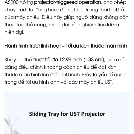
AS200 hỗ trợ
projector-triggered operation
, cho phép
khay trượt tự động hoạt động theo trạng thái bật/tắt
của máy chiếu. Điều này giúp người dùng không cần
thao tác thủ công, mang lại trải nghiệm tiện lợi và
hiện đại.
Hành trình trượt linh hoạt – Tối ưu kích thước màn hình
Khay có thể
trượt tối đa 12.99 inch (~33 cm)
, giúp dễ
dàng điều chỉnh khoảng cách chiếu để đạt kích
thước màn hình lên đến 150 inch. Đây là yếu tố quan
trọng để tối ưu hình ảnh với các máy chiếu UST.