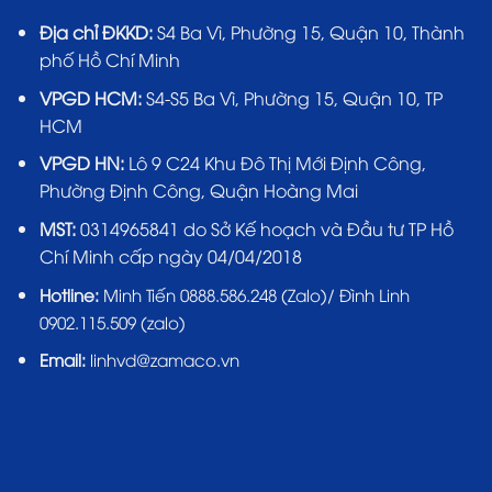
Địa chỉ ĐKKD:
S4 Ba Vì, Phường 15, Quận 10, Thành
phố Hồ Chí Minh
VPGD HCM:
S4-S5 Ba Vì, Phường 15, Quận 10, TP
HCM
VPGD HN:
Lô 9 C24 Khu Đô Thị Mới Định Công,
Phường Định Công, Quận Hoàng Mai
MST:
0314965841 do Sở Kế hoạch và Đầu tư TP Hồ
Chí Minh cấp ngày 04/04/2018
Hotline:
Minh Tiến 0888.586.248 (Zalo)/ Đình Linh
0902.115.509 (zalo)
Email:
linhvd@zamaco.vn