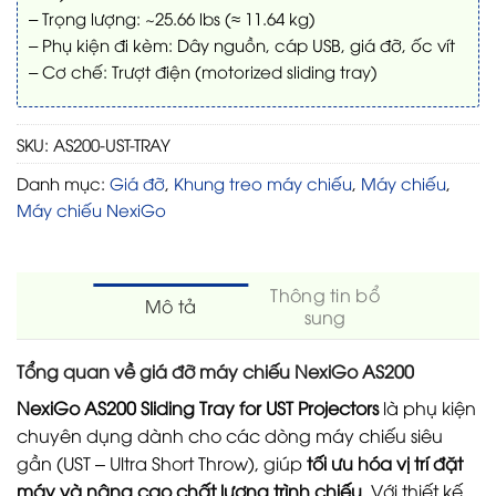
– Trọng lượng: ~25.66 lbs (≈ 11.64 kg)
– Phụ kiện đi kèm: Dây nguồn, cáp USB, giá đỡ, ốc vít
– Cơ chế: Trượt điện (motorized sliding tray)
SKU:
AS200-UST-TRAY
Danh mục:
Giá đỡ
,
Khung treo máy chiếu
,
Máy chiếu
,
Máy chiếu NexiGo
Thông tin bổ
Mô tả
sung
Tổng quan về giá đỡ máy chiếu NexiGo AS200
NexiGo AS200 Sliding Tray for UST Projectors
là phụ kiện
chuyên dụng dành cho các dòng máy chiếu siêu
gần (UST – Ultra Short Throw), giúp
tối ưu hóa vị trí đặt
máy và nâng cao chất lượng trình chiếu
. Với thiết kế