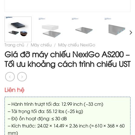
Trang chủ
/
Máy chiếu
/
Máy chiếu NexiGo
Giá đỡ máy chiếu NexiGo AS200 –
Tối ưu khoảng cách trình chiếu UST
Liên hệ
– Hành trình trượt tối đa: 12.99 inch (~33 cm)
– Tải trọng tối đa: 55.12 lbs (~25 kg)
– Độ ồn hoạt động: ≤ 30 dB
– Kích thước: 24.02 × 14.49 × 2.36 inch (≈ 610 × 368 × 60
mm)