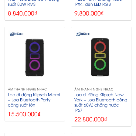
suất 80W RMS
IPX4, đèn LED RGB
8.840.000
₫
9.800.000
₫
ÂM THANH NGHE NHẠC
ÂM THANH NGHE NHẠC
Loa di động Klipsch Miami
Loa di động Klipsch New
– Loa Bluetooth Party
York – Loa Bluetooth công
công suất lớn
suất 60W, chống nước
IP67
15.500.000
₫
22.800.000
₫