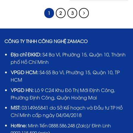
1
2
3
CÔNG TY TNHH CÔNG NGHỆ ZAMACO
Địa chỉ ĐKKD:
S4 Ba Vì, Phường 15, Quận 10, Thành
phố Hồ Chí Minh
VPGD HCM:
S4-S5 Ba Vì, Phường 15, Quận 10, TP
HCM
VPGD HN:
Lô 9 C24 Khu Đô Thị Mới Định Công,
Phường Định Công, Quận Hoàng Mai
MST:
0314965841 do Sở Kế hoạch và Đầu tư TP Hồ
Chí Minh cấp ngày 04/04/2018
Hotline:
Minh Tiến 0888.586.248 (Zalo)/ Đình Linh
0902.115.509 (zalo)