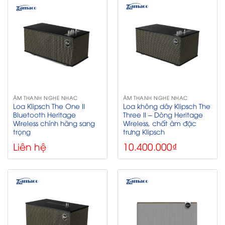
ÂM THANH NGHE NHẠC
ÂM THANH NGHE NHẠC
Loa Klipsch The One II
Loa không dây Klipsch The
Bluetooth Heritage
Three II – Dòng Heritage
Wireless chính hãng sang
Wireless, chất âm đặc
trọng
trưng Klipsch
Liên hệ
10.400.000
₫