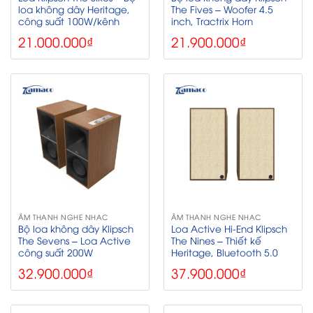
loa không dây Heritage,
The Fives – Woofer 4.5
công suất 100W/kênh
inch, Tractrix Horn
21.000.000
₫
21.900.000
₫
ÂM THANH NGHE NHẠC
ÂM THANH NGHE NHẠC
Bộ loa không dây Klipsch
Loa Active Hi-End Klipsch
The Sevens – Loa Active
The Nines – Thiết kế
công suất 200W
Heritage, Bluetooth 5.0
32.900.000
₫
37.900.000
₫