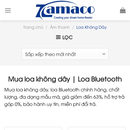
Skip
to
content
Trang chủ
/
Âm thanh
/
Loa Không Dây
LỌC
Mua loa không dây | Loa Bluetooth
Mua loa không dây, loa Bluetooth chính hãng, chất
lượng, đa dạng mẫu mã, giá giảm đến 63%, hỗ trợ trả
góp 0%, bảo hành uy tín, miễn phí đổi trả.