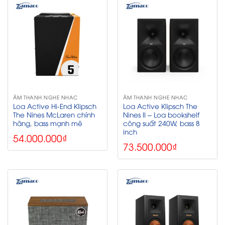
ÂM THANH NGHE NHẠC
ÂM THANH NGHE NHẠC
Loa Active Hi-End Klipsch
Loa Active Klipsch The
The Nines McLaren chính
Nines II – Loa bookshelf
hãng, bass mạnh mẽ
công suất 240W, bass 8
inch
54.000.000
₫
73.500.000
₫