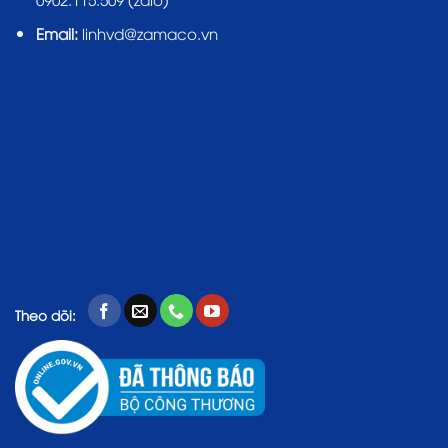
Email:
linhvd@zamaco.vn
Theo dõi: