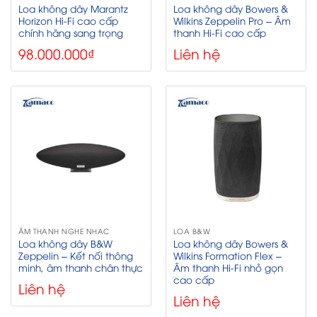
Loa không dây Marantz
Loa không dây Bowers &
Horizon Hi-Fi cao cấp
Wilkins Zeppelin Pro – Âm
chính hãng sang trọng
thanh Hi-Fi cao cấp
98.000.000
₫
Liên hệ
ÂM THANH NGHE NHẠC
LOA B&W
Loa không dây B&W
Loa không dây Bowers &
Zeppelin – Kết nối thông
Wilkins Formation Flex –
minh, âm thanh chân thực
Âm thanh Hi-Fi nhỏ gọn
cao cấp
Liên hệ
Liên hệ