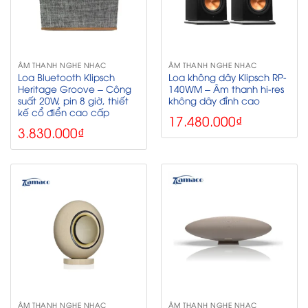
ÂM THANH NGHE NHẠC
ÂM THANH NGHE NHẠC
Loa Bluetooth Klipsch
Loa không dây Klipsch RP-
Heritage Groove – Công
140WM – Âm thanh hi-res
suất 20W, pin 8 giờ, thiết
không dây đỉnh cao
kế cổ điển cao cấp
17.480.000
₫
3.830.000
₫
ÂM THANH NGHE NHẠC
ÂM THANH NGHE NHẠC