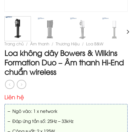
Trang chủ
/
Âm thanh
/
Thương Hiệu
/
Loa B&W
Loa không dây Bowers & Wilkins
Formation Duo – Âm thanh Hi-End
chuẩn wireless
Liên hệ
– Ngõ vào: 1 x network
– Đáp ứng tần số: 25Hz – 33kHz
– Công suất: 2 x 125W