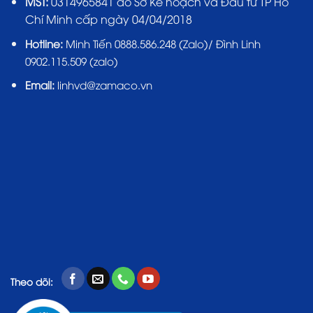
MST:
0314965841 do Sở Kế hoạch và Đầu tư TP Hồ
Chí Minh cấp ngày 04/04/2018
Hotline:
Minh Tiến 0888.586.248 (Zalo)/ Đình Linh
0902.115.509 (zalo)
Email:
linhvd@zamaco.vn
Theo dõi: