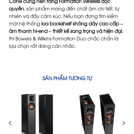
Cone cùng nền tảng Formation Wireless độc
quyền
, sản phẩm mang đến chất âm chi tiết, tự
nhiên và đầy cảm xúc. Nếu bạn đang tìm kiếm
một hệ thống
loa bookshelf không dây cao cấp –
âm thanh hi-end – thiết kế sang trọng và hiện đại
,
thì Bowers & Wilkins Formation Duo chắc chắn là
lựa chọn rất đáng cân nhắc.
SẢN PHẨM TƯƠNG TỰ