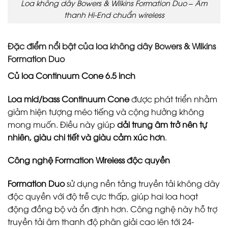
Loa không dây Bowers & Wilkins Formation Duo – Âm
thanh Hi-End chuẩn wireless
Đặc điểm nổi bật của loa không dây Bowers & Wilkins
Formation Duo
Củ loa Continuum Cone 6.5 inch
Loa mid/bass Continuum Cone
được phát triển nhằm
giảm hiện tượng méo tiếng và cộng hưởng không
mong muốn. Điều này giúp
dải trung âm trở nên tự
nhiên, giàu chi tiết và giàu cảm xúc hơn
.
Công nghệ Formation Wireless độc quyền
Formation Duo
sử dụng nền tảng truyền tải không dây
độc quyền với độ trễ cực thấp, giúp hai loa hoạt
động đồng bộ và ổn định hơn. Công nghệ này hỗ trợ
truyền tải âm thanh độ phân giải cao lên tới 24-