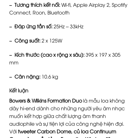
– Tương thích kết nối:
Wi-fi, Apple Airplay 2, Spotify
Connect, Roon, Bluetooth
– Đáp ứng tần số:
25Hz – 33kHz
– Công suất:
2 x 125W
– Kích thước (cao x rộng x sâu):
395 x 197 x 305
mm
– Cân nặng:
10.6 kg
Kết luận
Bowers & Wilkins Formation Duo
là mẫu loa không
dây hi-end dành cho những người yêu âm nhạc
muốn kết hợp giữa chất lượng âm thanh
audiophile và sự tiện lợi của công nghệ hiện đại.
Với
tweeter Carbon Dome, củ loa Continuum