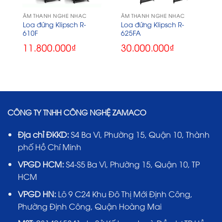
ÂM THANH NGHE NHẠC
ÂM THANH NGHE NHẠC
Loa đứng Klipsch R-
Loa đứng Klipsch R-
610F
625FA
11.800.000
₫
30.000.000
₫
CÔNG TY TNHH CÔNG NGHỆ ZAMACO
Địa chỉ ĐKKD:
S4 Ba Vì, Phường 15, Quận 10, Thành
phố Hồ Chí Minh
VPGD HCM:
S4-S5 Ba Vì, Phường 15, Quận 10, TP
HCM
VPGD HN:
Lô 9 C24 Khu Đô Thị Mới Định Công,
Phường Định Công, Quận Hoàng Mai