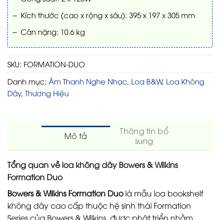
– Kích thước (cao x rộng x sâu): 395 x 197 x 305 mm
– Cân nặng: 10.6 kg
SKU:
FORMATION-DUO
Danh mục:
Âm Thanh Nghe Nhạc
,
Loa B&W
,
Loa Không
Dây
,
Thương Hiệu
Thông tin bổ
Mô tả
sung
Tổng quan về loa không dây Bowers & Wilkins
Formation Duo
Bowers & Wilkins Formation Duo
là mẫu loa bookshelf
không dây cao cấp thuộc hệ sinh thái Formation
Series của
Bowers & Wilkins
, được phát triển nhằm