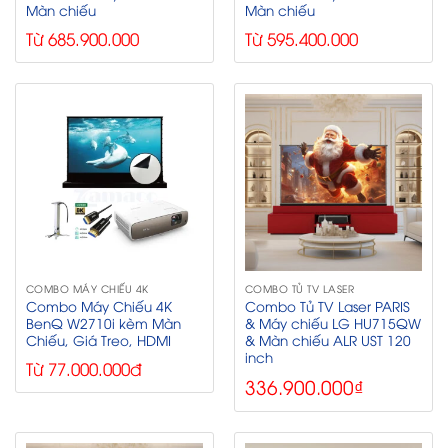
Màn chiếu
Màn chiếu
Từ 685.900.000
Từ 595.400.000
COMBO MÁY CHIẾU 4K
COMBO TỦ TV LASER
Combo Máy Chiếu 4K
Combo Tủ TV Laser PARIS
BenQ W2710i kèm Màn
& Máy chiếu LG HU715QW
Chiếu, Giá Treo, HDMI
& Màn chiếu ALR UST 120
inch
Từ 77.000.000đ
336.900.000
₫