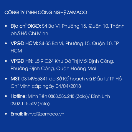
CÔNG TY TNHH CÔNG NGHỆ ZAMACO
Địa chỉ ĐKKD:
S4 Ba Vì, Phường 15, Quận 10, Thành
phố Hồ Chí Minh
VPGD HCM:
S4-S5 Ba Vì, Phường 15, Quận 10, TP
HCM
VPGD HN:
Lô 9 C24 Khu Đô Thị Mới Định Công,
Phường Định Công, Quận Hoàng Mai
MST:
0314965841 do Sở Kế hoạch và Đầu tư TP Hồ
Chí Minh cấp ngày 04/04/2018
Hotline:
Minh Tiến 0888.586.248 (Zalo)/ Đình Linh
0902.115.509 (zalo)
Email:
linhvd@zamaco.vn