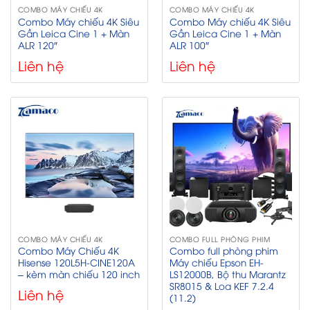
COMBO MÁY CHIẾU 4K
COMBO MÁY CHIẾU 4K
Combo Máy chiếu 4K Siêu
Combo Máy chiếu 4K Siêu
Gần Leica Cine 1 + Màn
Gần Leica Cine 1 + Màn
ALR 120″
ALR 100″
Liên hệ
Liên hệ
COMBO MÁY CHIẾU 4K
COMBO FULL PHÒNG PHIM
Combo Máy Chiếu 4K
Combo full phòng phim
Hisense 120L5H-CINE120A
Máy chiếu Epson EH-
– kèm màn chiếu 120 inch
LS12000B, Bộ thu Marantz
SR8015 & Loa KEF 7.2.4
Liên hệ
(11.2)