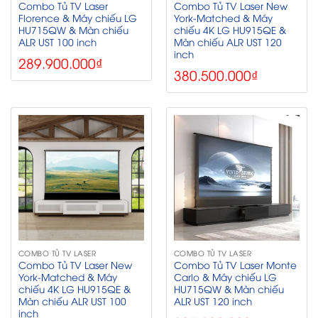
Combo Tủ TV Laser
Combo Tủ TV Laser New
Florence & Máy chiếu LG
York-Matched & Máy
HU715QW & Màn chiếu
chiếu 4K LG HU915QE &
ALR UST 100 inch
Màn chiếu ALR UST 120
inch
289.900.000
₫
380.500.000
₫
COMBO TỦ TV LASER
COMBO TỦ TV LASER
Combo Tủ TV Laser New
Combo Tủ TV Laser Monte
York-Matched & Máy
Carlo & Máy chiếu LG
chiếu 4K LG HU915QE &
HU715QW & Màn chiếu
Màn chiếu ALR UST 100
ALR UST 120 inch
inch