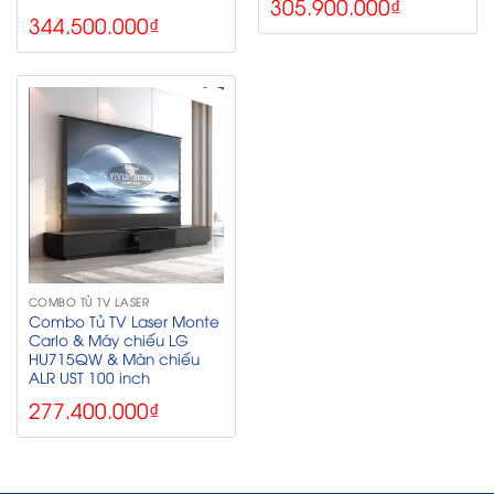
305.900.000
₫
344.500.000
₫
COMBO TỦ TV LASER
Combo Tủ TV Laser Monte
Carlo & Máy chiếu LG
HU715QW & Màn chiếu
ALR UST 100 inch
277.400.000
₫