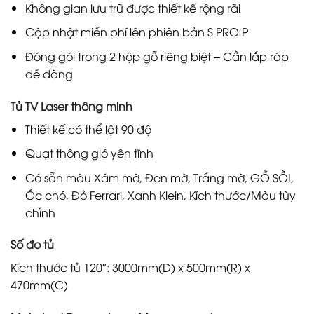
Không gian lưu trữ được thiết kế rộng rãi
Cập nhật miễn phí lên phiên bản S PRO P
Đóng gói trong 2 hộp gỗ riêng biệt – Cần lắp ráp
dễ dàng
Tủ TV Laser thông minh
Thiết kế có thể lật 90 độ
Quạt thông gió yên tĩnh
Có sẵn màu Xám mờ, Đen mờ, Trắng mờ, GỖ SỒI,
Óc chó, Đỏ Ferrari, Xanh Klein, Kích thước/Màu tùy
chỉnh
Số đo tủ
Kích thước tủ 120″: 3000mm(D) x 500mm(R) x
470mm(C)