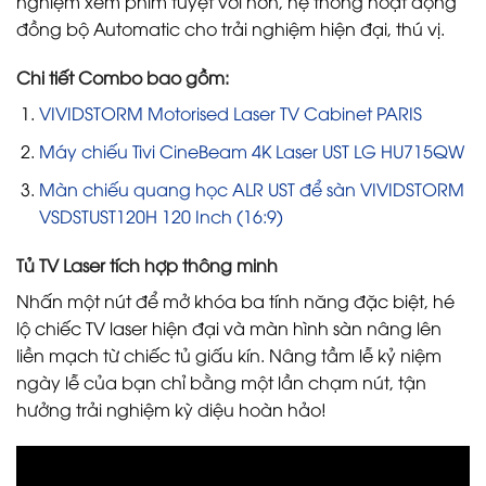
nghiệm xem phim tuyệt vời hơn, hệ thống hoạt động
đồng bộ Automatic cho trải nghiệm hiện đại, thú vị.
Chi tiết Combo bao gồm:
VIVIDSTORM Motorised Laser TV Cabinet PARIS
Máy chiếu Tivi CineBeam 4K Laser UST LG HU715QW
Màn chiếu quang học ALR UST để sàn VIVIDSTORM
VSDSTUST120H 120 Inch (16:9)
Tủ TV Laser tích hợp thông minh
Nhấn một nút để mở khóa ba tính năng đặc biệt, hé
lộ chiếc TV laser hiện đại và màn hình sàn nâng lên
liền mạch từ chiếc tủ giấu kín. Nâng tầm lễ kỷ niệm
ngày lễ của bạn chỉ bằng một lần chạm nút, tận
hưởng trải nghiệm kỳ diệu hoàn hảo!