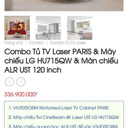
Trang chủ
/
Combo
/
Combo Tủ TV Laser
Combo Tủ TV Laser PARIS & Máy
chiếu LG HU715QW & Màn chiếu
ALR UST 120 inch
336.900.000
₫
VIVIDSTORM Motorised Laser TV Cabinet PARIS
Máy chiếu Tivi CineBeam 4K Laser UST LG HU715QW
Màn chiếu quang học ALR UST để sàn VIVIDSTORM