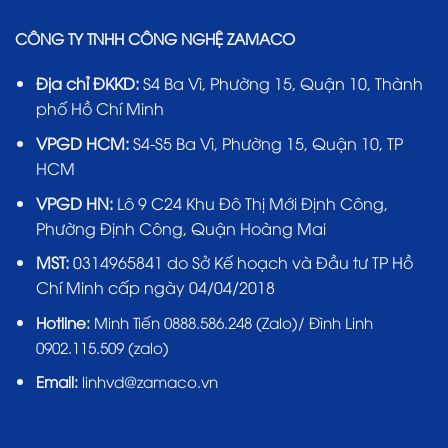
CÔNG TY TNHH CÔNG NGHỆ ZAMACO
Địa chỉ ĐKKD:
S4 Ba Vì, Phường 15, Quận 10, Thành
phố Hồ Chí Minh
VPGD HCM:
S4-S5 Ba Vì, Phường 15, Quận 10, TP
HCM
VPGD HN:
Lô 9 C24 Khu Đô Thị Mới Định Công,
Phường Định Công, Quận Hoàng Mai
MST:
0314965841 do Sở Kế hoạch và Đầu tư TP Hồ
Chí Minh cấp ngày 04/04/2018
Hotline:
Minh Tiến 0888.586.248 (Zalo)/ Đình Linh
0902.115.509 (zalo)
Email:
linhvd@zamaco.vn