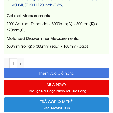
VSDSTUST120H 120 Inch (16:9)
Cabinet Measurements
100″ Cabinet Dimension: 3000mm(D) x 500mm(R) x
470mm(C)
Motorised Drawer Inner Measurements:
680mm (rộng) x 380mm (sâu) x 160mm (cao)
Combo Tủ TV Laser PARIS & Máy chiếu LG HU715QW & Màn chi
Thêm vào giỏ hàng
MUA NGAY
Giao Tận Nơi Hoặc Nhận Tại Cửa Hàng
TRẢ GÓP QUA THẺ
Visa, Master, JCB