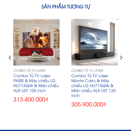
SẢN PHẨM TƯƠNG TỰ
COMBO TỦ TV LASER
COMBO TỦ TV LASER
Combo Tủ TV Laser
Combo Tủ TV Laser
PARIS & Máy chiếu LG
Monte Carlo & Máy
à
HU715QW & Màn chiếu
chiếu LG HU715QW &
ALR UST 100 inch
Màn chiếu ALR UST 120
inch
313.400.000
₫
305.900.000
₫