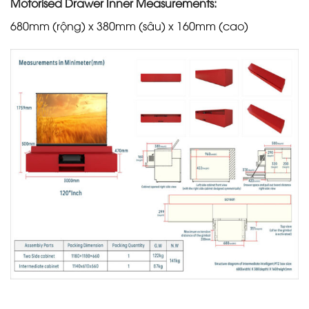
Motorised Drawer Inner Measurements:
680mm (rộng) x 380mm (sâu) x 160mm (cao)