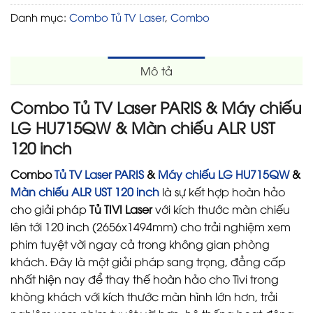
Danh mục:
Combo Tủ TV Laser
,
Combo
Mô tả
Combo Tủ TV Laser PARIS
& Máy chiếu
LG HU715QW & Màn chiếu ALR UST
120 inch
Combo
Tủ TV Laser PARIS
&
Máy chiếu LG HU715QW
&
Màn chiếu ALR UST 120 inch
là sự kết hợp hoàn hảo
cho giải pháp
Tủ TIVI Laser
với kích thước màn chiếu
lên tới 120 inch (2656x1494mm) cho trải nghiệm xem
phim tuyệt vời ngay cả trong không gian phòng
khách. Đây là một giải pháp sang trọng, đẳng cấp
nhất hiện nay để thay thế hoàn hảo cho Tivi trong
khòng khách với kích thước màn hình lớn hơn, trải