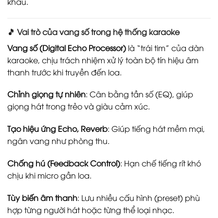
khấu.
🎵 Vai trò của vang số trong hệ thống karaoke
Vang số (Digital Echo Processor)
là “trái tim” của dàn
karaoke, chịu trách nhiệm xử lý toàn bộ tín hiệu âm
thanh trước khi truyền đến loa.
Chỉnh giọng tự nhiên
: Cân bằng tần số (EQ), giúp
giọng hát trong trẻo và giàu cảm xúc.
Tạo hiệu ứng Echo, Reverb
: Giúp tiếng hát mềm mại,
ngân vang như phòng thu.
Chống hú (Feedback Control)
: Hạn chế tiếng rít khó
chịu khi micro gần loa.
Tùy biến âm thanh
: Lưu nhiều cấu hình (preset) phù
hợp từng người hát hoặc từng thể loại nhạc.