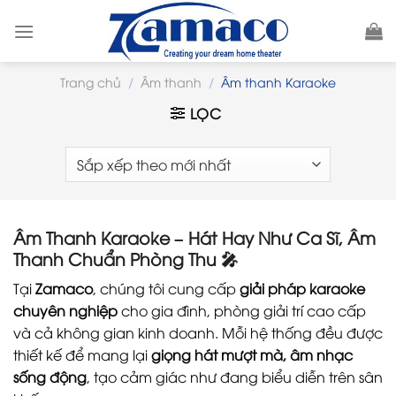
Skip
to
content
Trang chủ
/
Âm thanh
/
Âm thanh Karaoke
LỌC
Âm Thanh Karaoke – Hát Hay Như Ca Sĩ, Âm
Thanh Chuẩn Phòng Thu 🎤
Tại
Zamaco
, chúng tôi cung cấp
giải pháp karaoke
chuyên nghiệp
cho gia đình, phòng giải trí cao cấp
và cả không gian kinh doanh. Mỗi hệ thống đều được
thiết kế để mang lại
giọng hát mượt mà, âm nhạc
sống động
, tạo cảm giác như đang biểu diễn trên sân