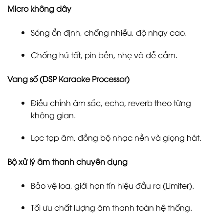
Micro không dây
Sóng ổn định, chống nhiễu, độ nhạy cao.
Chống hú tốt, pin bền, nhẹ và dễ cầm.
Vang số (DSP Karaoke Processor)
Điều chỉnh âm sắc, echo, reverb theo từng
không gian.
Lọc tạp âm, đồng bộ nhạc nền và giọng hát.
Bộ xử lý âm thanh chuyên dụng
Bảo vệ loa, giới hạn tín hiệu đầu ra (Limiter).
Tối ưu chất lượng âm thanh toàn hệ thống.