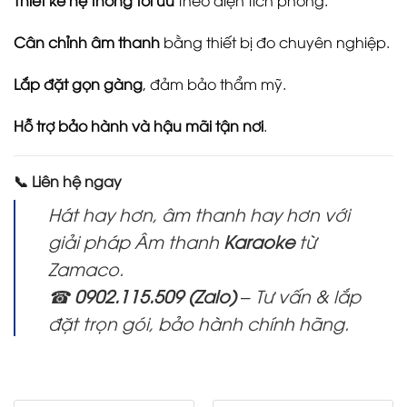
Thiết kế hệ thống tối ưu
theo diện tích phòng.
Cân chỉnh âm thanh
bằng thiết bị đo chuyên nghiệp.
Lắp đặt gọn gàng
, đảm bảo thẩm mỹ.
Hỗ trợ bảo hành và hậu mãi tận nơi
.
📞 Liên hệ ngay
Hát hay hơn, âm thanh hay hơn với
giải pháp Âm thanh
Karaoke
từ
Zamaco.
☎
0902.115.509 (Zalo)
– Tư vấn & lắp
đặt trọn gói, bảo hành chính hãng.