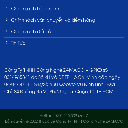
Chính sách bảo hành
Chính sách vận chuyển và kiểm hàng
Chính sách đổi trả
Tin Tức
Công Ty TNHH Công Nghệ ZAMACO – GPKD số
0314965841 do Sở KH và ĐT TP Hồ Chí Minh cấp ngày
04/04/2018 – GĐ/Sở hữu website Vũ Đình Linh - Địa
Chỉ: S4 Đường Ba Vì, Phường 15, Quận 10, TP HCM.
Hotline: 0902.115.509 (zalo)
Bản quyền © 2022 thuộc về Công Ty TNHH Công Nghệ ZAMACO