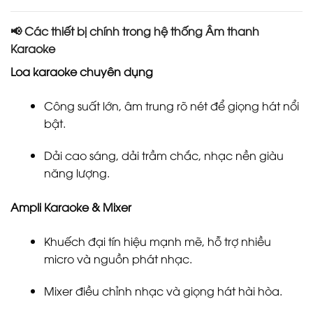
📢 Các thiết bị chính trong hệ thống Âm thanh
Karaoke
Loa karaoke chuyên dụng
Công suất lớn, âm trung rõ nét để giọng hát nổi
bật.
Dải cao sáng, dải trầm chắc, nhạc nền giàu
năng lượng.
Ampli Karaoke & Mixer
Khuếch đại tín hiệu mạnh mẽ, hỗ trợ nhiều
micro và nguồn phát nhạc.
Mixer điều chỉnh nhạc và giọng hát hài hòa.