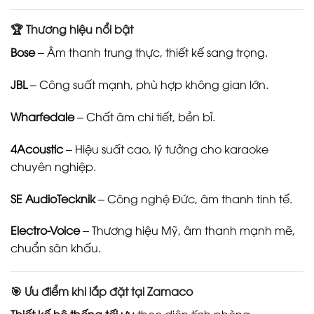
🏆 Thương hiệu nổi bật
Bose
– Âm thanh trung thực, thiết kế sang trọng.
JBL
– Công suất mạnh, phù hợp không gian lớn.
Wharfedale
– Chất âm chi tiết, bền bỉ.
4Acoustic
– Hiệu suất cao, lý tưởng cho karaoke
chuyên nghiệp.
SE AudioTecknik
– Công nghệ Đức, âm thanh tinh tế.
Electro-Voice
– Thương hiệu Mỹ, âm thanh mạnh mẽ,
chuẩn sân khấu.
🎯 Ưu điểm khi lắp đặt tại Zamaco