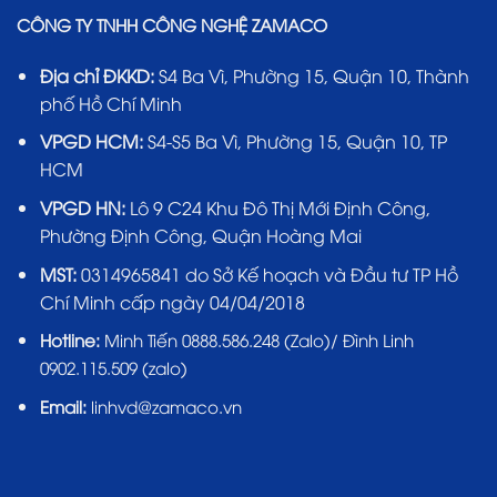
CÔNG TY TNHH CÔNG NGHỆ ZAMACO
Địa chỉ ĐKKD:
S4 Ba Vì, Phường 15, Quận 10, Thành
phố Hồ Chí Minh
VPGD HCM:
S4-S5 Ba Vì, Phường 15, Quận 10, TP
HCM
VPGD HN:
Lô 9 C24 Khu Đô Thị Mới Định Công,
Phường Định Công, Quận Hoàng Mai
MST:
0314965841 do Sở Kế hoạch và Đầu tư TP Hồ
Chí Minh cấp ngày 04/04/2018
Hotline:
Minh Tiến 0888.586.248 (Zalo)/ Đình Linh
0902.115.509 (zalo)
Email:
linhvd@zamaco.vn