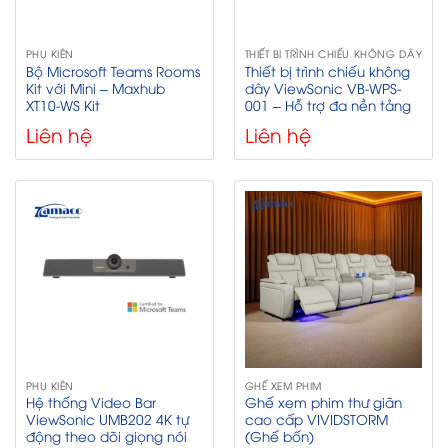
PHỤ KIỆN
THIẾT BỊ TRÌNH CHIẾU KHÔNG DÂY
Bộ Microsoft Teams Rooms
Thiết bị trình chiếu không
Kit với Mini – Maxhub
dây ViewSonic VB-WPS-
XT10-WS Kit
001 – Hỗ trợ đa nền tảng
Liên hệ
Liên hệ
PHỤ KIỆN
GHẾ XEM PHIM
Hệ thống Video Bar
Ghế xem phim thư giãn
ViewSonic UMB202 4K tự
cao cấp VIVIDSTORM
động theo dõi giọng nói
(Ghế bốn)