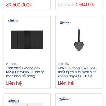
39.600.000
₫
Giá
Giá
4.880.000
₫
5.990.000
₫
gốc
hiện
là:
tại
5.990.000₫.
là:
4.880.
PHỤ KIỆN
PHỤ KIỆN
Trình chiếu không dây
Maxhub dongle WT13M –
MAXHUB WB05 – Chia sẻ
thiết bị chia sẽ màn hình
màn hình dễ dàng
không dây 4K (USB-C)
Liên hệ
Liên hệ