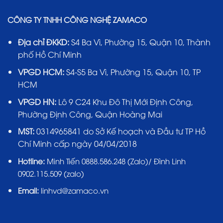
CÔNG TY TNHH CÔNG NGHỆ ZAMACO
Địa chỉ ĐKKD:
S4 Ba Vì, Phường 15, Quận 10, Thành
phố Hồ Chí Minh
VPGD HCM:
S4-S5 Ba Vì, Phường 15, Quận 10, TP
HCM
VPGD HN:
Lô 9 C24 Khu Đô Thị Mới Định Công,
Phường Định Công, Quận Hoàng Mai
MST:
0314965841 do Sở Kế hoạch và Đầu tư TP Hồ
Chí Minh cấp ngày 04/04/2018
Hotline:
Minh Tiến 0888.586.248 (Zalo)/ Đình Linh
0902.115.509 (zalo)
Email:
linhvd@zamaco.vn