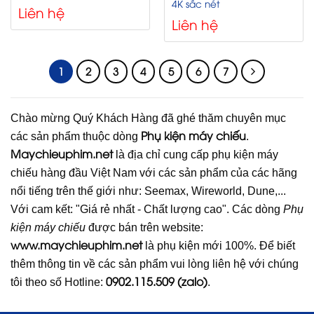
4K sắc nét
Liên hệ
Liên hệ
1
2
3
4
5
6
7
Chào mừng Quý Khách Hàng đã ghé thăm chuyên mục
Phụ kiện máy chiếu
các sản phẩm thuộc dòng
.
Maychieuphim.net
là địa chỉ cung cấp phụ kiện máy
chiếu hàng đầu Việt Nam với các sản phẩm của các hãng
nổi tiếng trên thế giới như: Seemax, Wireworld, Dune,...
Với cam kết: "Giá rẻ nhất - Chất lượng cao". Các dòng
Phụ
kiện máy chiếu
được bán trên website:
www.maychieuphim.net
là phụ kiện mới 100%. Để biết
thêm thông tin về các sản phẩm vui lòng liên hệ với chúng
0902.115.509 (zalo)
tôi theo số Hotline:
.