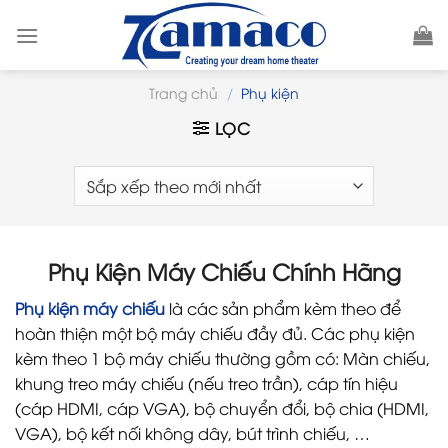
Skip
to
content
Trang chủ
/
Phụ kiện
LỌC
Phụ Kiện Máy Chiếu Chính Hãng
Phụ kiện máy chiếu
là các sản phẩm kèm theo để
hoàn thiện một bộ máy chiếu đầy đủ. Các phụ kiện
kèm theo 1 bộ máy chiếu thường gồm có: Màn chiếu,
khung treo máy chiếu (nếu treo trần), cáp tín hiệu
(cáp HDMI, cáp VGA), bộ chuyển đổi, bộ chia (HDMI,
VGA), bộ kết nối không dây, bút trình chiếu, …