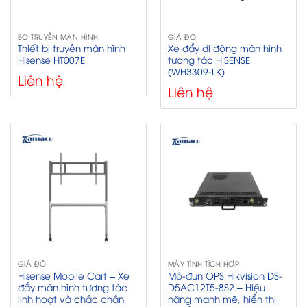
BỘ TRUYỀN MÀN HÌNH
GIÁ ĐỠ
Thiết bị truyền màn hình
Xe đẩy di động màn hình
Hisense HT007E
tương tác HISENSE
(WH3309-LK)
Liên hệ
Liên hệ
GIÁ ĐỠ
MÁY TÍNH TÍCH HỢP
Hisense Mobile Cart – Xe
Mô-đun OPS Hikvision DS-
đẩy màn hình tương tác
D5AC12T5-8S2 – Hiệu
linh hoạt và chắc chắn
năng mạnh mẽ, hiển thị