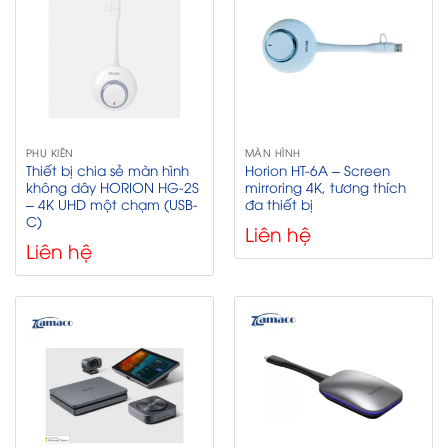
PHỤ KIỆN
MÀN HÌNH
Thiết bị chia sẻ màn hình
Horion HT-6A – Screen
không dây HORION HG-2S
mirroring 4K, tương thích
– 4K UHD một chạm (USB-
đa thiết bị
C)
Liên hệ
Liên hệ