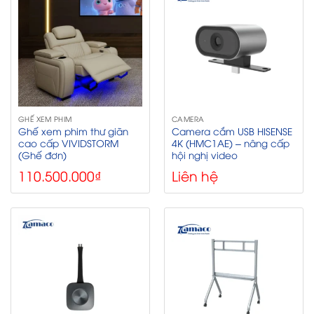
GHẾ XEM PHIM
CAMERA
Ghế xem phim thư giãn
Camera cắm USB HISENSE
cao cấp VIVIDSTORM
4K (HMC1AE) – nâng cấp
(Ghế đơn)
hội nghị video
110.500.000
₫
Liên hệ