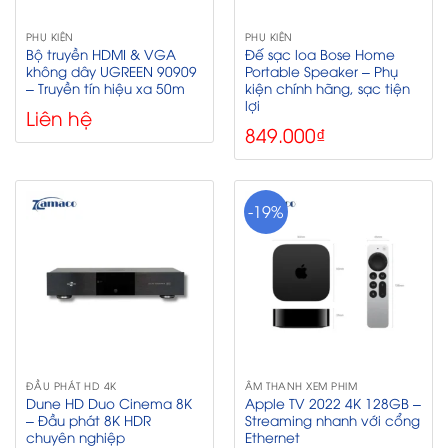
PHỤ KIỆN
PHỤ KIỆN
Bộ truyền HDMI & VGA
Đế sạc loa Bose Home
không dây UGREEN 90909
Portable Speaker – Phụ
– Truyền tín hiệu xa 50m
kiện chính hãng, sạc tiện
lợi
Liên hệ
849.000
₫
-19%
ĐẦU PHÁT HD 4K
ÂM THANH XEM PHIM
Dune HD Duo Cinema 8K
Apple TV 2022 4K 128GB –
– Đầu phát 8K HDR
Streaming nhanh với cổng
chuyên nghiệp
Ethernet