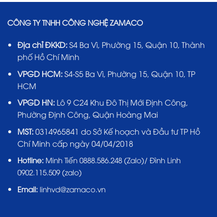
CÔNG TY TNHH CÔNG NGHỆ ZAMACO
Địa chỉ ĐKKD:
S4 Ba Vì, Phường 15, Quận 10, Thành
phố Hồ Chí Minh
VPGD HCM:
S4-S5 Ba Vì, Phường 15, Quận 10, TP
HCM
VPGD HN:
Lô 9 C24 Khu Đô Thị Mới Định Công,
Phường Định Công, Quận Hoàng Mai
MST:
0314965841 do Sở Kế hoạch và Đầu tư TP Hồ
Chí Minh cấp ngày 04/04/2018
Hotline:
Minh Tiến 0888.586.248 (Zalo)/ Đình Linh
0902.115.509 (zalo)
Email:
linhvd@zamaco.vn