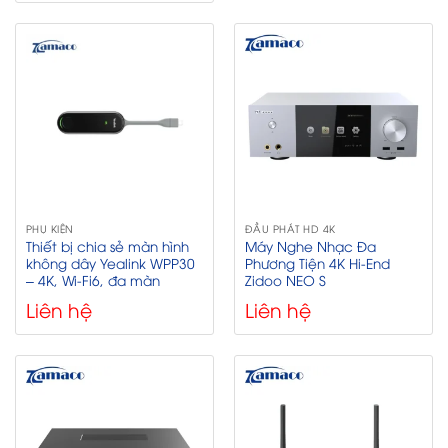
PHỤ KIỆN
ĐẦU PHÁT HD 4K
Thiết bị chia sẻ màn hình
Máy Nghe Nhạc Đa
không dây Yealink WPP30
Phương Tiện 4K Hi-End
– 4K, Wi-Fi6, đa màn
Zidoo NEO S
Liên hệ
Liên hệ