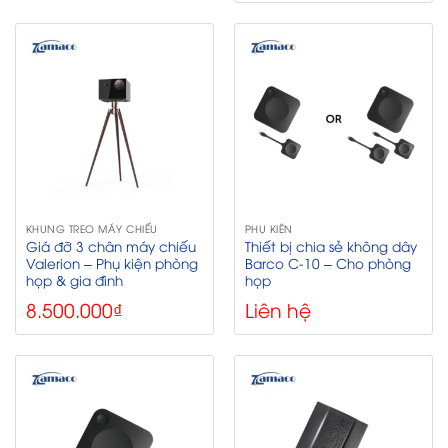
KHUNG TREO MÁY CHIẾU
PHỤ KIỆN
Giá đỡ 3 chân máy chiếu
Thiết bị chia sẻ không dây
Valerion – Phụ kiện phòng
Barco C-10 – Cho phòng
họp & gia đình
họp
8.500.000
₫
Liên hệ