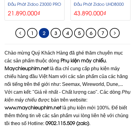
Đầu Phát Zidoo Z3000 PRO
Đầu Phát Zidoo UHD8000
21.890.000
₫
43.890.000
₫
1
2
3
4
5
6
7
Chào mừng Quý Khách Hàng đã ghé thăm chuyên mục
Phụ kiện máy chiếu
các sản phẩm thuộc dòng
.
Maychieuphim.net
là địa chỉ cung cấp phụ kiện máy
chiếu hàng đầu Việt Nam với các sản phẩm của các hãng
nổi tiếng trên thế giới như: Seemax, Wireworld, Dune,...
Với cam kết: "Giá rẻ nhất - Chất lượng cao". Các dòng
Phụ
kiện máy chiếu
được bán trên website:
www.maychieuphim.net
là phụ kiện mới 100%. Để biết
thêm thông tin về các sản phẩm vui lòng liên hệ với chúng
0902.115.509 (zalo)
tôi theo số Hotline:
.