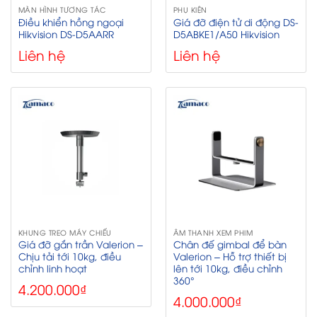
MÀN HÌNH TƯƠNG TÁC
PHỤ KIỆN
Điều khiển hồng ngoại
Giá đỡ điện tử di động DS-
Hikvision DS‑D5AARR
D5ABKE1/A50 Hikvision
Liên hệ
Liên hệ
KHUNG TREO MÁY CHIẾU
ÂM THANH XEM PHIM
Giá đỡ gắn trần Valerion –
Chân đế gimbal để bàn
Chịu tải tới 10kg, điều
Valerion – Hỗ trợ thiết bị
chỉnh linh hoạt
lên tới 10kg, điều chỉnh
360°
4.200.000
₫
4.000.000
₫