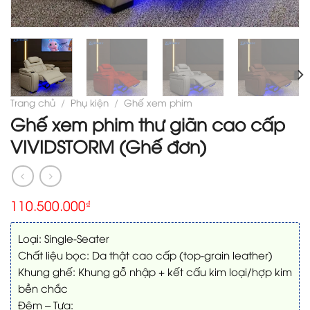
Trang chủ
/
Phụ kiện
/
Ghế xem phim
Ghế xem phim thư giãn cao cấp
VIVIDSTORM (Ghế đơn)
110.500.000
₫
Loại: Single-Seater
Chất liệu bọc: Da thật cao cấp (top-grain leather)
Khung ghế: Khung gỗ nhập + kết cấu kim loại/hợp kim
bền chắc
Đệm – Tựa: