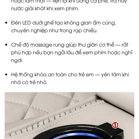
hoặc làm mát — tiện lợi khi uống cà phê, trà hay
nước giải khát khi xem phim.
Đèn LED dưới ghế tạo không gian ấm cúng,
chuyên nghiệp như trong rạp chiếu.
Chế độ massage rung giúp thư giãn cơ thể — rất
phù hợp nếu bạn ngồi lâu để xem phim hoặc nghỉ
ngơi.
Hệ thống khóa an toàn cho trẻ em — yên tâm khi
nhà có trẻ nhỏ.