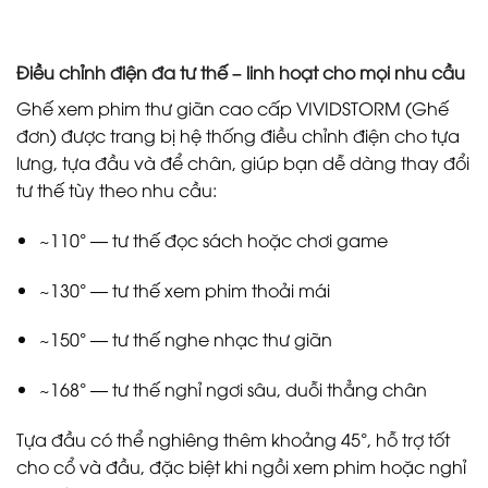
Điều chỉnh điện đa tư thế – linh hoạt cho mọi nhu cầu
Ghế xem phim thư giãn cao cấp VIVIDSTORM (Ghế
đơn) được trang bị hệ thống điều chỉnh điện cho tựa
lưng, tựa đầu và để chân, giúp bạn dễ dàng thay đổi
tư thế tùy theo nhu cầu:
~110° — tư thế đọc sách hoặc chơi game
~130° — tư thế xem phim thoải mái
~150° — tư thế nghe nhạc thư giãn
~168° — tư thế nghỉ ngơi sâu, duỗi thẳng chân
Tựa đầu có thể nghiêng thêm khoảng 45°, hỗ trợ tốt
cho cổ và đầu, đặc biệt khi ngồi xem phim hoặc nghỉ