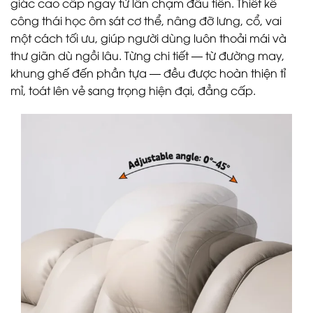
giác cao cấp ngay từ lần chạm đầu tiên. Thiết kế
công thái học ôm sát cơ thể, nâng đỡ lưng, cổ, vai
một cách tối ưu, giúp người dùng luôn thoải mái và
thư giãn dù ngồi lâu. Từng chi tiết — từ đường may,
khung ghế đến phần tựa — đều được hoàn thiện tỉ
mỉ, toát lên vẻ sang trọng hiện đại, đẳng cấp.