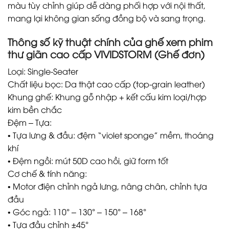
màu tùy chỉnh giúp dễ dàng phối hợp với nội thất,
mang lại không gian sống đồng bộ và sang trọng.
Thông số kỹ thuật chính của ghế xem phim
thư giãn cao cấp VIVIDSTORM (Ghế đơn)
Loại: Single-Seater
Chất liệu bọc: Da thật cao cấp (top-grain leather)
Khung ghế: Khung gỗ nhập + kết cấu kim loại/hợp
kim bền chắc
Đệm – Tựa:
• Tựa lưng & đầu: đệm “violet sponge” mềm, thoáng
khí
• Đệm ngồi: mút 50D cao hồi, giữ form tốt
Cơ chế & tính năng:
• Motor điện chỉnh ngả lưng, nâng chân, chỉnh tựa
đầu
• Góc ngả: 110° – 130° – 150° – 168°
• Tựa đầu chỉnh ±45°