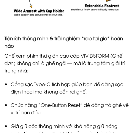
Tiện ích thông minh & trải nghiệm “rạp tại gia” hoàn
hảo
Ghế xem phim thư giãn cao cấp VIVIDSTORM (Ghế
đơn) không chỉ là ghế ngồi — mà là trung tâm giải trí
trong nhà:
Cổng sạc Type-C tích hợp giúp bạn dễ dàng sạc
điện thoại mà không cần rời ghế.
Chức năng “One-Button Reset” dễ dàng trả ghế về
vị trí ban đầu.
Giá giữ cốc thông minh với khả năng giữ nóng