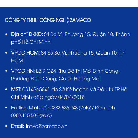
CÔNG TY TNHH CÔNG NGHỆ ZAMACO
Địa chỉ ĐKKD:
S4 Ba Vì, Phường 15, Quận 10, Thành
phố Hồ Chí Minh
VPGD HCM:
S4-S5 Ba Vì, Phường 15, Quận 10, TP
HCM
VPGD HN:
Lô 9 C24 Khu Đô Thị Mới Định Công,
Phường Định Công, Quận Hoàng Mai
MST:
0314965841 do Sở Kế hoạch và Đầu tư TP Hồ
Chí Minh cấp ngày 04/04/2018
Hotline:
Minh Tiến 0888.586.248 (Zalo)/ Đình Linh
0902.115.509 (zalo)
Email:
linhvd@zamaco.vn