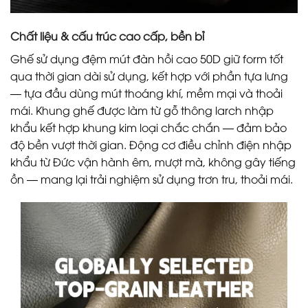
Chất liệu & cấu trúc cao cấp, bền bỉ
Ghế sử dụng đệm mút đàn hồi cao 50D giữ form tốt
qua thời gian dài sử dụng, kết hợp với phần tựa lưng
— tựa đầu dùng mút thoáng khí, mềm mại và thoải
mái. Khung ghế được làm từ gỗ thông larch nhập
khẩu kết hợp khung kim loại chắc chắn — đảm bảo
độ bền vượt thời gian. Động cơ điều chỉnh điện nhập
khẩu từ Đức vận hành êm, mượt mà, không gây tiếng
ồn — mang lại trải nghiệm sử dụng trơn tru, thoải mái.