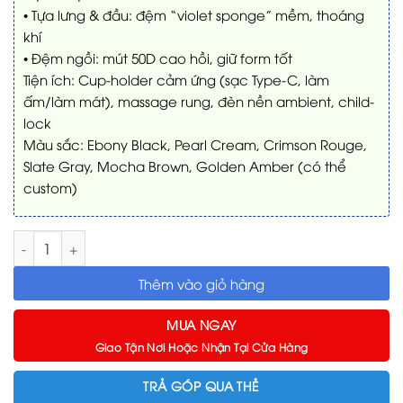
• Tựa lưng & đầu: đệm “violet sponge” mềm, thoáng
khí
• Đệm ngồi: mút 50D cao hồi, giữ form tốt
Tiện ích: Cup-holder cảm ứng (sạc Type-C, làm
ấm/làm mát), massage rung, đèn nền ambient, child-
lock
Màu sắc: Ebony Black, Pearl Cream, Crimson Rouge,
Slate Gray, Mocha Brown, Golden Amber (có thể
custom)
Ghế xem phim thư giãn cao cấp VIVIDSTORM (Ghế đơn) số l
Thêm vào giỏ hàng
MUA NGAY
Giao Tận Nơi Hoặc Nhận Tại Cửa Hàng
TRẢ GÓP QUA THẺ