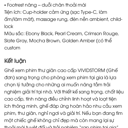
• Footrest nâng – duỗi chân thoải mái
Tiện ích: Cup-holder cảm ứng (sạc Type-C, làm
ấm/làm mát), massage rung, đèn nền ambient, child-
lock
Màu sắc: Ebony Black, Pearl Cream, Crimson Rouge,
Slate Gray, Mocha Brown, Golden Amber (có thể
custom
Kết luận
Ghế xem phim thư giãn cao cấp VIVIDSTORM (Ghế
đơn) sang trọng cho phòng xem phim tại gia là lựa
chọn lý tưởng cho những ai muốn nâng tầm trải
nghiệm giải trí tại nhà. Với thiết kế sang trọng, chất liệu
cao cấp, tính năng điều chỉnh linh hoạt và loạt tiện
ích thông minh, ghế đáp ứng hoàn hảo nhu cầu xem
phim, thư giãn, nghỉ ngơi và giải trí. Nếu bạn đang tìm
một chiếc ghế không chỉ đẹp mà còn mang lại sự
thoải mái tuyệt đối và trải nghiệm “rạp phim tại gia”,