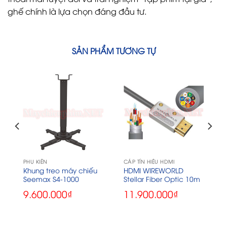
ghế chính là lựa chọn đáng đầu tư.
SẢN PHẨM TƯƠNG TỰ
PHỤ KIỆN
CÁP TÍN HIỆU HDMI
Khung treo máy chiếu
HDMI WIREWORLD
Seemax S4-1000
Stellar Fiber Optic 10m
9.600.000
₫
11.900.000
₫