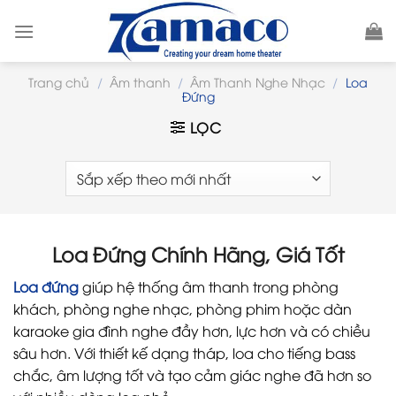
Skip
to
content
Trang chủ
/
Âm thanh
/
Âm Thanh Nghe Nhạc
/
Loa
Đứng
LỌC
Loa Đứng Chính Hãng, Giá Tốt
Loa đứng
giúp hệ thống âm thanh trong phòng
khách, phòng nghe nhạc, phòng phim hoặc dàn
karaoke gia đình nghe đầy hơn, lực hơn và có chiều
sâu hơn. Với thiết kế dạng tháp, loa cho tiếng bass
chắc, âm lượng tốt và tạo cảm giác nghe đã hơn so