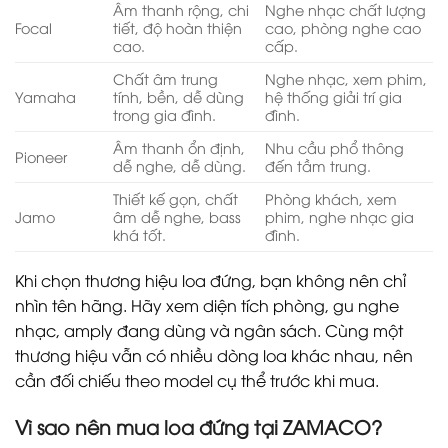
Âm thanh rộng, chi
Nghe nhạc chất lượng
Focal
tiết, độ hoàn thiện
cao, phòng nghe cao
cao.
cấp.
Chất âm trung
Nghe nhạc, xem phim,
Yamaha
tính, bền, dễ dùng
hệ thống giải trí gia
trong gia đình.
đình.
Âm thanh ổn định,
Nhu cầu phổ thông
Pioneer
dễ nghe, dễ dùng.
đến tầm trung.
Thiết kế gọn, chất
Phòng khách, xem
Jamo
âm dễ nghe, bass
phim, nghe nhạc gia
khá tốt.
đình.
Khi chọn thương hiệu loa đứng, bạn không nên chỉ
nhìn tên hãng. Hãy xem diện tích phòng, gu nghe
nhạc, amply đang dùng và ngân sách. Cùng một
thương hiệu vẫn có nhiều dòng loa khác nhau, nên
cần đối chiếu theo model cụ thể trước khi mua.
Vì sao nên mua loa đứng tại ZAMACO?