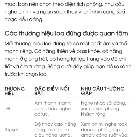
mua, bạn nên chọn theo diện tích phòng, nhu cầu
nghe chính và ngân sách thay vì chỉ nhìn công suất
hoặc kiểu dáng.
Các thương hiệu loa đứng được quan tâm
Mỗi thương hiệu loa đứng sẽ có một chất âm và thế
mạnh riêng. Có hãng thiên về bass khỏe, có hãng
mạnh ở giọng hát, có hãng lại tập trung vào độ chi
tiết và âm trường. Bảng dưới đây giúp bạn dễ so sánh
trước khi chọn loa.
THƯƠNG
ĐẶC ĐIỂM NỔI
NHU CẦU THƯỜNG
HIỆU
BẬT
GẶP
Âm thanh mạnh,
Nghe nhạc sôi động,
JBL
bass chắc, nghe
xem phim, phòng
có lực.
khách rộng.
Độ nhạy cao, tiếng
Xem phim, nghe rock,
Klipsch
sáng, âm thanh
dance, phối ghép
giàu năng lượng.
amply công suất vừa.