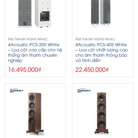
ÂM THANH NGHE NHẠC
ÂM THANH NGHE NHẠC
4Acoustic PCS-205 White
4Acoustic PCS-405 White
– Loa cột cao cấp cho hệ
– Loa cột chất lượng cao
thống âm thanh chuyên
cho âm thanh thông báo
nghiệp
và trình diễn
16.495.000
₫
22.450.000
₫