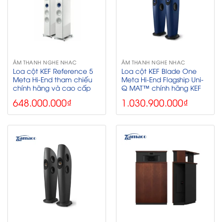
ÂM THANH NGHE NHẠC
ÂM THANH NGHE NHẠC
Loa cột KEF Reference 5
Loa cột KEF Blade One
Meta Hi-End tham chiếu
Meta Hi-End Flagship Uni-
chính hãng và cao cấp
Q MAT™ chính hãng KEF
648.000.000
₫
1.030.900.000
₫