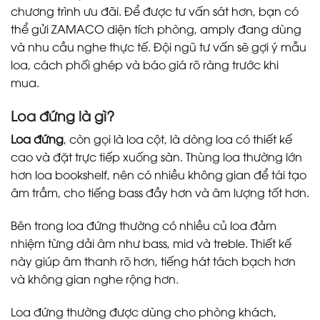
chương trình ưu đãi. Để được tư vấn sát hơn, bạn có
thể gửi ZAMACO diện tích phòng, amply đang dùng
và nhu cầu nghe thực tế. Đội ngũ tư vấn sẽ gợi ý mẫu
loa, cách phối ghép và báo giá rõ ràng trước khi
mua.
Loa đứng là gì?
Loa đứng
, còn gọi là loa cột, là dòng loa có thiết kế
cao và đặt trực tiếp xuống sàn. Thùng loa thường lớn
hơn loa bookshelf, nên có nhiều không gian để tái tạo
âm trầm, cho tiếng bass đầy hơn và âm lượng tốt hơn.
Bên trong loa đứng thường có nhiều củ loa đảm
nhiệm từng dải âm như bass, mid và treble. Thiết kế
này giúp âm thanh rõ hơn, tiếng hát tách bạch hơn
và không gian nghe rộng hơn.
Loa đứng thường được dùng cho phòng khách,