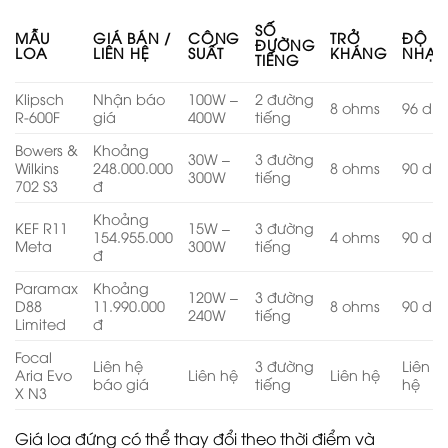
SỐ
MẪU
GIÁ BÁN /
CÔNG
TRỞ
ĐỘ
ĐƯỜNG
LOA
LIÊN HỆ
SUẤT
KHÁNG
NHẠY
TIẾNG
Klipsch
Nhận báo
100W –
2 đường
8 ohms
96 dB
R-600F
giá
400W
tiếng
Bowers &
Khoảng
30W –
3 đường
Wilkins
248.000.000
8 ohms
90 dB
300W
tiếng
702 S3
đ
Khoảng
KEF R11
15W –
3 đường
154.955.000
4 ohms
90 dB
Meta
300W
tiếng
đ
Paramax
Khoảng
120W –
3 đường
D88
11.990.000
8 ohms
90 dB
240W
tiếng
Limited
đ
Focal
Liên hệ
3 đường
Liên
Aria Evo
Liên hệ
Liên hệ
báo giá
tiếng
hệ
X N3
Giá loa đứng có thể thay đổi theo thời điểm và