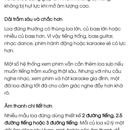
không bị hụt lực khi mở âm lượng cao.
Dải trầm sâu và chắc hơn
Loa đứng thường có thùng loa lớn, củ bass lớn hoặc
nhiều củ bass hơn. Vì vậy tiếng trống, bass guitar,
nhạc dance, phim hành động hoặc karaoke sẽ có lực
hơn.
Một số hệ thống xem phim vẫn cần thêm loa sub nếu
muốn tiếng trầm xuống thật sâu. Nhưng với nhu cầu
nghe nhạc, xem phim và hát karaoke gia đình, một
đôi loa đứng tốt đã cho cảm giác nghe đầy hơn khá
rõ.
Âm thanh chi tiết hơn
Nhiều mẫu loa đứng dùng thiết kế
2 đường tiếng, 2.5
đường tiếng hoặc 3 đường tiếng
. Mỗi củ loa xử lý một
dải âm riêng như bass, mid, treble nên âm thanh dễ