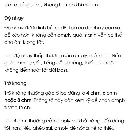
loa ra tiếng sạch, không bị méo khi mở lớn.
Độ nhạy
Độ nhạy được tính bằng dB. Loa có độ nhạy cao sẽ
dễ kéo hơn, không cần amply quá mạnh vẫn có thể
cho âm lượng tốt.
Loa độ nhạy thấp thường cần amply khỏe hơn. Nếu
ghép amply yếu, tiếng dễ bị mỏng, thiếu lực hoặc
không kiểm soát tốt dải bass.
Trở kháng
Trở kháng thường gặp ở loa đứng là
4 ohm, 6 ohm
hoặc 8 ohm
. Thông số này cần xem kỹ để chọn amply
tương thích.
Loa 4 ohm thường cần amply có khả năng cấp dòng
tốt hơn. Nếu ghép sai, amply dễ nóng, tiếng thiếu