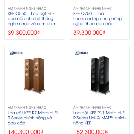
ÂM THANH NGHE NHẠC
ÂM THANH NGHE NHẠC
KEF Q550 – Loa cột Hi-Fi
KEF Q750 – Loa
cao cấp cho hệ thống
floorstanding cho phòng
nghe nhạc và xem phim
nghe nhạc cao cấp
39.300.000
₫
39.300.000
₫
ÂM THANH NGHE NHẠC
ÂM THANH NGHE NHẠC
Loa cột KEF R7 Meta Hi-Fi
Loa cột KEF R11 Meta Hi-Fi
R Series chính hãng và
R Series Uni-Q MAT™ chính
cao cấp
hãng KEF
140.300.000
₫
182.300.000
₫