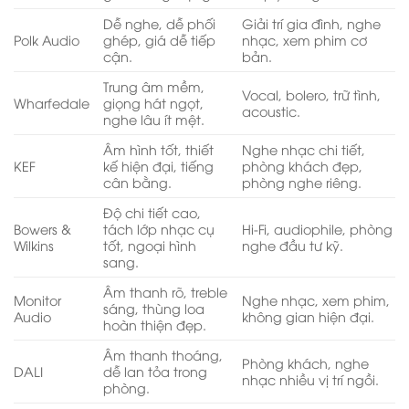
Dễ nghe, dễ phối
Giải trí gia đình, nghe
Polk Audio
ghép, giá dễ tiếp
nhạc, xem phim cơ
cận.
bản.
Trung âm mềm,
Vocal, bolero, trữ tình,
Wharfedale
giọng hát ngọt,
acoustic.
nghe lâu ít mệt.
Âm hình tốt, thiết
Nghe nhạc chi tiết,
KEF
kế hiện đại, tiếng
phòng khách đẹp,
cân bằng.
phòng nghe riêng.
Độ chi tiết cao,
Bowers &
tách lớp nhạc cụ
Hi-Fi, audiophile, phòng
Wilkins
tốt, ngoại hình
nghe đầu tư kỹ.
sang.
Âm thanh rõ, treble
Monitor
Nghe nhạc, xem phim,
sáng, thùng loa
Audio
không gian hiện đại.
hoàn thiện đẹp.
Âm thanh thoáng,
Phòng khách, nghe
DALI
dễ lan tỏa trong
nhạc nhiều vị trí ngồi.
phòng.