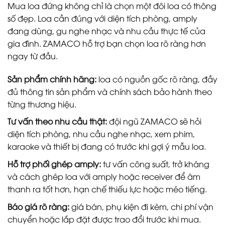
Mua loa đứng không chỉ là chọn một đôi loa có thông
số đẹp. Loa cần đúng với diện tích phòng, amply
đang dùng, gu nghe nhạc và nhu cầu thực tế của
gia đình. ZAMACO hỗ trợ bạn chọn loa rõ ràng hơn
ngay từ đầu.
Sản phẩm chính hãng:
loa có nguồn gốc rõ ràng, đầy
đủ thông tin sản phẩm và chính sách bảo hành theo
từng thương hiệu.
Tư vấn theo nhu cầu thật:
đội ngũ ZAMACO sẽ hỏi
diện tích phòng, nhu cầu nghe nhạc, xem phim,
karaoke và thiết bị đang có trước khi gợi ý mẫu loa.
Hỗ trợ phối ghép amply:
tư vấn công suất, trở kháng
và cách ghép loa với amply hoặc receiver để âm
thanh ra tốt hơn, hạn chế thiếu lực hoặc méo tiếng.
Báo giá rõ ràng:
giá bán, phụ kiện đi kèm, chi phí vận
chuyển hoặc lắp đặt được trao đổi trước khi mua.