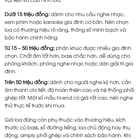
Dưới 15 triệu đồng:
dành cho nhu cầu nghe nhạc,
xem phim hoặc karaoke gia đình cơ bản. Nên chọn
loa có thương hiệu rõ ràng, thông số minh bạch và
bảo hành chính hãng.
Từ 15 – 50 triệu đồng:
phân khúc được nhiều gia đình
chọn. Chất âm tốt hơn, bass chắc hơn, dễ dùng cho
phòng khách, phòng nghe nhạc hoặc dàn giải trí gia
đình.
Trên 50 triệu đồng:
dành cho người nghe kỹ hơn, cần
âm thanh chi tiết, độ hoàn thiện cao và hệ thống phối
ghép tốt. Một số mẫu hi-end có giá rất cao, nên nghe
thử thực tế trước khi mua.
Giá loa đứng còn phụ thuộc vào thương hiệu, kích
thước củ bass, số đường tiếng, loa chủ động hay thụ
động, amply phối ghép và chính sách bảo hành. Khi