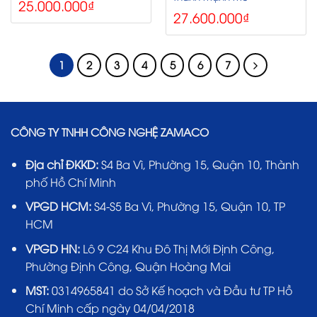
25.000.000
₫
27.600.000
₫
1
2
3
4
5
6
7
CÔNG TY TNHH CÔNG NGHỆ ZAMACO
Địa chỉ ĐKKD:
S4 Ba Vì, Phường 15, Quận 10, Thành
phố Hồ Chí Minh
VPGD HCM:
S4-S5 Ba Vì, Phường 15, Quận 10, TP
HCM
VPGD HN:
Lô 9 C24 Khu Đô Thị Mới Định Công,
Phường Định Công, Quận Hoàng Mai
MST:
0314965841 do Sở Kế hoạch và Đầu tư TP Hồ
Chí Minh cấp ngày 04/04/2018