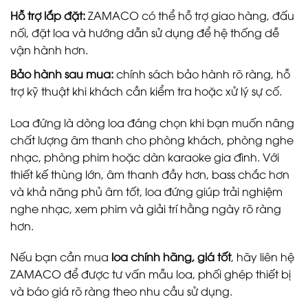
Hỗ trợ lắp đặt:
ZAMACO có thể hỗ trợ giao hàng, đấu
nối, đặt loa và hướng dẫn sử dụng để hệ thống dễ
vận hành hơn.
Bảo hành sau mua:
chính sách bảo hành rõ ràng, hỗ
trợ kỹ thuật khi khách cần kiểm tra hoặc xử lý sự cố.
Loa đứng là dòng loa đáng chọn khi bạn muốn nâng
chất lượng âm thanh cho phòng khách, phòng nghe
nhạc, phòng phim hoặc dàn karaoke gia đình. Với
thiết kế thùng lớn, âm thanh đầy hơn, bass chắc hơn
và khả năng phủ âm tốt, loa đứng giúp trải nghiệm
nghe nhạc, xem phim và giải trí hằng ngày rõ ràng
hơn.
Nếu bạn cần mua
loa chính hãng, giá tốt
, hãy liên hệ
ZAMACO để được tư vấn mẫu loa, phối ghép thiết bị
và báo giá rõ ràng theo nhu cầu sử dụng.