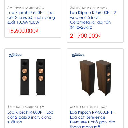
ÂM THANH NGHE NHẠC
ÂM THANH NGHE NHẠC
Loa Klipsch R-620F – Loa
Loa Klipsch RP-6000F – 2
cột 2 bass 6.5 inch, công
woofer 6.5 inch
suất 100W/400W
Cerametallic, dải tần
34Hz–25kHz
18.600.000
₫
21.700.000
₫
ÂM THANH NGHE NHẠC
ÂM THANH NGHE NHẠC
Loa Klipsch R-800F – Loa
Loa Klipsch RP-5000F II –
cột 2 bass 8 inch, công
Loa cột Reference
suất lớn
Premiere II nhỏ gọn, âm
thanh mạnh mẽ