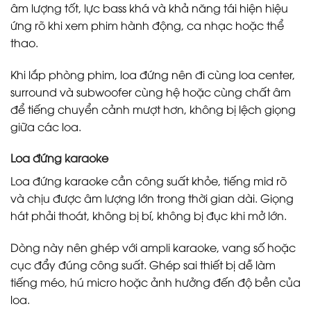
âm lượng tốt, lực bass khá và khả năng tái hiện hiệu
ứng rõ khi xem phim hành động, ca nhạc hoặc thể
thao.
Khi lắp phòng phim, loa đứng nên đi cùng loa center,
surround và subwoofer cùng hệ hoặc cùng chất âm
để tiếng chuyển cảnh mượt hơn, không bị lệch giọng
giữa các loa.
Loa đứng karaoke
Loa đứng karaoke cần công suất khỏe, tiếng mid rõ
và chịu được âm lượng lớn trong thời gian dài. Giọng
hát phải thoát, không bị bí, không bị đục khi mở lớn.
Dòng này nên ghép với ampli karaoke, vang số hoặc
cục đẩy đúng công suất. Ghép sai thiết bị dễ làm
tiếng méo, hú micro hoặc ảnh hưởng đến độ bền của
loa.