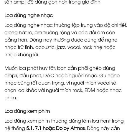
sẵn ampli để dùng gọn hơn trong gia đình.
Loa đứng nghe nhạc
Loa đứng nghe nhạc thường tập trung vào độ chi tiết,
giọng hát rõ, âm trường rộng và các dải âm cân
bằng hơn. Dòng này thường được dùng để nghe
nhạc trữ tình, acoustic, jazz, vocal, rock nhẹ hoặc
nhạc không lời.
Muốn loa phát huy tốt, bạn cần phối ghép đúng
ampli, đầu phát, DAC hoặc nguồn nhạc. Gu nghe
nhạc cũng rất quan trọng, vì người thích vocal sẽ
chọn loa khác với người thích rock, EDM hoặc nhạc
phim.
Loa đứng xem phim
Loa đứng xem phim thường dùng làm loa front trong
hệ thống
5.1, 7.1 hoặc Dolby Atmos
. Dòng này cần