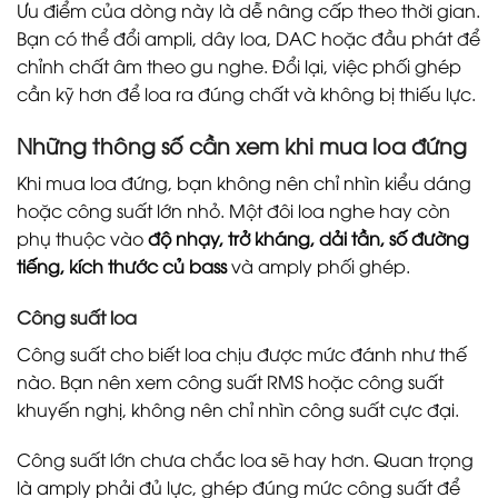
Ưu điểm của dòng này là dễ nâng cấp theo thời gian.
Bạn có thể đổi ampli, dây loa, DAC hoặc đầu phát để
chỉnh chất âm theo gu nghe. Đổi lại, việc phối ghép
cần kỹ hơn để loa ra đúng chất và không bị thiếu lực.
Những thông số cần xem khi mua loa đứng
Khi mua loa đứng, bạn không nên chỉ nhìn kiểu dáng
hoặc công suất lớn nhỏ. Một đôi loa nghe hay còn
phụ thuộc vào
độ nhạy, trở kháng, dải tần, số đường
tiếng, kích thước củ bass
và amply phối ghép.
Công suất loa
Công suất cho biết loa chịu được mức đánh như thế
nào. Bạn nên xem công suất RMS hoặc công suất
khuyến nghị, không nên chỉ nhìn công suất cực đại.
Công suất lớn chưa chắc loa sẽ hay hơn. Quan trọng
là amply phải đủ lực, ghép đúng mức công suất để