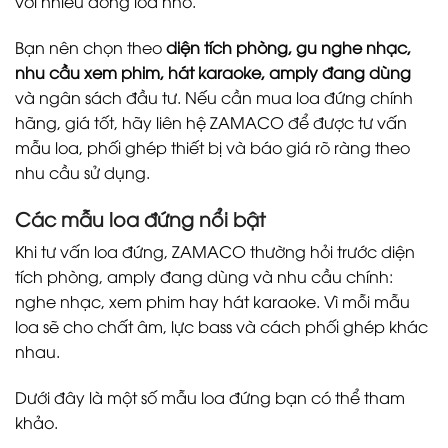
với nhiều dòng loa nhỏ.
Bạn nên chọn theo
diện tích phòng, gu nghe nhạc,
nhu cầu xem phim, hát karaoke, amply đang dùng
và ngân sách đầu tư. Nếu cần mua loa đứng chính
hãng, giá tốt, hãy liên hệ ZAMACO để được tư vấn
mẫu loa, phối ghép thiết bị và báo giá rõ ràng theo
nhu cầu sử dụng.
Các mẫu loa đứng nổi bật
Khi tư vấn loa đứng, ZAMACO thường hỏi trước diện
tích phòng, amply đang dùng và nhu cầu chính:
nghe nhạc, xem phim hay hát karaoke. Vì mỗi mẫu
loa sẽ cho chất âm, lực bass và cách phối ghép khác
nhau.
Dưới đây là một số mẫu loa đứng bạn có thể tham
khảo.