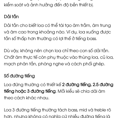
kiểm soát và ảnh hưởng đến độ bền thiết bị.
Dải tần
Dải tần cho biết loa có thể tái tạo âm trầm, âm trung
và âm cao trong khoảng nào. Ví dụ, loa xuống được
tần số thấp hơn thường có lợi thế ở tiếng bass.
Dù vậy, không nên chọn loa chỉ theo con số dải tần.
Chất âm thực tế còn phụ thuộc vào thùng loa, củ loa,
mạch phân tần, phòng nghe và cách phối ghép.
Số đường tiếng
Loa đứng thường có thiết kế
2 đường tiếng, 2.5 đường
tiếng hoặc 3 đường tiếng
. Mỗi kiểu sẽ chia dải âm
theo cách khác nhau.
Loa 3 đường tiếng thường tách bass, mid và treble rõ
hơn, nhưng không có nghĩa cứ nhiều đường tiếng là