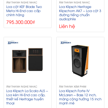
ÂM THANH NGHE NHẠC
ÂM THANH NGHE NHẠC
Loa cột KEF Blade Two
Loa Klipsch Heritage
Meta Hi-End cao cấp
Klipschorn AK7 – Loa cột 3
chính hãng
đường tiếng chuẩn
audiophile
795.300.000
₫
Liên hệ
ÂM THANH NGHE NHẠC
ÂM THANH XEM PHIM
Loa Klipsch La Scala AL5 –
Loa Klipsch Forte IV
Loa kèn Hi-End cao cấp,
McLaren – Bass 12 inch,
thiết kế Heritage huyền
màng cộng hưởng 15 inch
thoại
mạnh mẽ