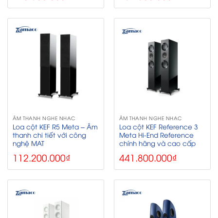
ÂM THANH NGHE NHẠC
ÂM THANH NGHE NHẠC
Loa cột KEF R5 Meta – Âm
Loa cột KEF Reference 3
thanh chi tiết với công
Meta Hi-End Reference
nghệ MAT
chính hãng và cao cấp
112.200.000
₫
441.800.000
₫