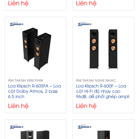
Liên hệ
Liên hệ
ÂM THANH XEM PHIM
ÂM THANH NGHE NHẠC
Loa Klipsch R-605FA – Loa
Loa Klipsch R-600F – Loa
cột Dolby Atmos, 2 bass
cột Hi-Fi độ nhạy cao
6.5 inch
96dB, dễ phối ghép ampli
Liên hệ
Liên hệ