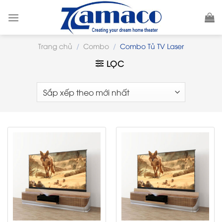
Skip
to
content
Trang chủ
/
Combo
/
Combo Tủ TV Laser
LỌC