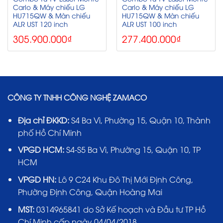
Carlo & Máy chiếu LG
Carlo & Máy chiếu LG
HU715QW & Màn chiếu
HU715QW & Màn chiếu
ALR UST 120 inch
ALR UST 100 inch
305.900.000
₫
277.400.000
₫
CÔNG TY TNHH CÔNG NGHỆ ZAMACO
Địa chỉ ĐKKD:
S4 Ba Vì, Phường 15, Quận 10, Thành
phố Hồ Chí Minh
VPGD HCM:
S4-S5 Ba Vì, Phường 15, Quận 10, TP
HCM
VPGD HN:
Lô 9 C24 Khu Đô Thị Mới Định Công,
Phường Định Công, Quận Hoàng Mai
MST:
0314965841 do Sở Kế hoạch và Đầu tư TP Hồ
Chí Minh cấp ngày 04/04/2018