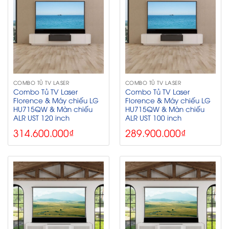
COMBO TỦ TV LASER
COMBO TỦ TV LASER
Combo Tủ TV Laser
Combo Tủ TV Laser
Florence & Máy chiếu LG
Florence & Máy chiếu LG
HU715QW & Màn chiếu
HU715QW & Màn chiếu
ALR UST 120 inch
ALR UST 100 inch
314.600.000
₫
289.900.000
₫