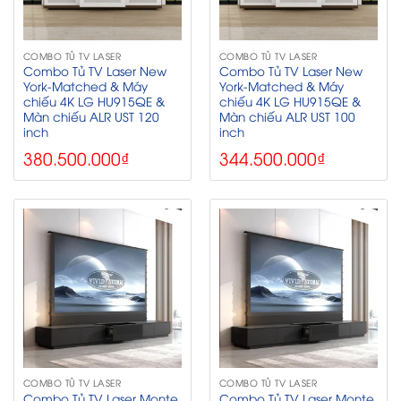
COMBO TỦ TV LASER
COMBO TỦ TV LASER
Combo Tủ TV Laser New
Combo Tủ TV Laser New
York-Matched & Máy
York-Matched & Máy
chiếu 4K LG HU915QE &
chiếu 4K LG HU915QE &
Màn chiếu ALR UST 120
Màn chiếu ALR UST 100
inch
inch
380.500.000
₫
344.500.000
₫
COMBO TỦ TV LASER
COMBO TỦ TV LASER
Combo Tủ TV Laser Monte
Combo Tủ TV Laser Monte