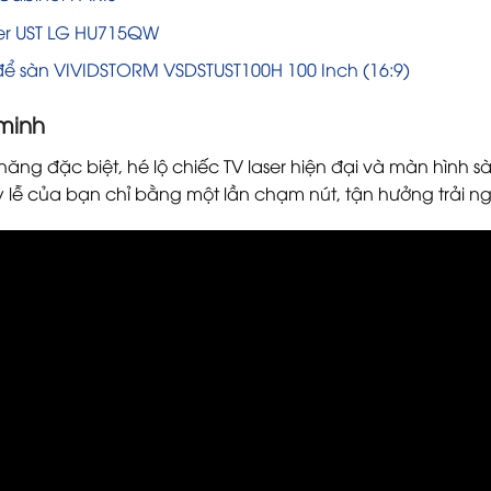
ser UST LG HU715QW
ể sàn VIVIDSTORM VSDSTUST100H 100 Inch (16:9)
 minh
ng đặc biệt, hé lộ chiếc TV laser hiện đại và màn hình sà
y lễ của bạn chỉ bằng một lần chạm nút, tận hưởng trải n