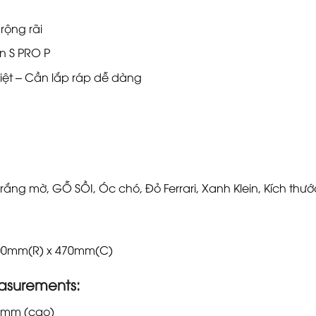
rộng rãi
n S PRO P
biệt – Cần lắp ráp dễ dàng
ng mờ, GỖ SỒI, Óc chó, Đỏ Ferrari, Xanh Klein, Kích thư
 500mm(R) x 470mm(C)
asurements:
0mm (cao)