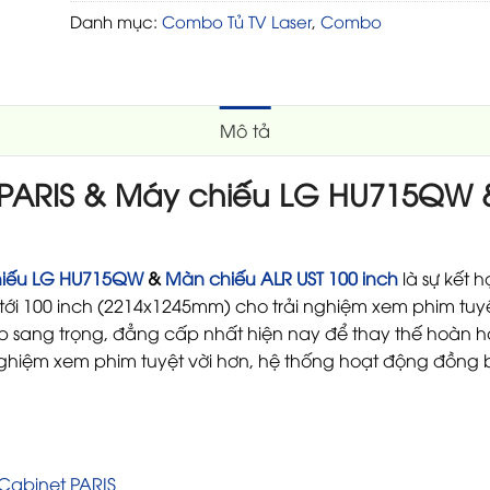
Danh mục:
Combo Tủ TV Laser
,
Combo
Mô tả
 PARIS
& Máy chiếu LG HU715QW 
iếu LG HU715QW
&
Màn chiếu ALR UST 100 inch
là sự kết 
 tới 100 inch (2214x1245mm) cho trải nghiệm xem phim tuy
 sang trọng, đẳng cấp nhất hiện nay để thay thế hoàn hả
 nghiệm xem phim tuyệt vời hơn, hệ thống hoạt động đồng 
Cabinet PARIS