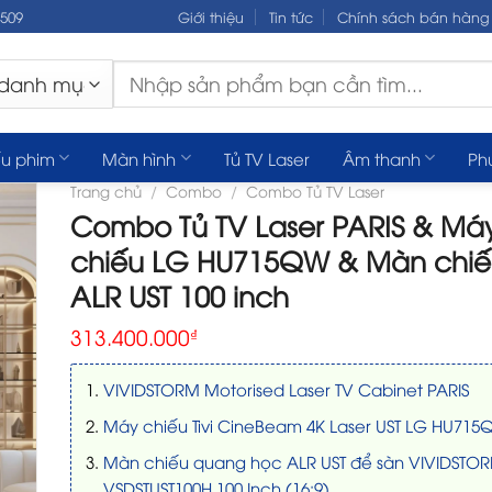
.509
Giới thiệu
Tin tức
Chính sách bán hàng
Tìm
kiếm:
u phim
Màn hình
Tủ TV Laser
Âm thanh
Ph
Trang chủ
/
Combo
/
Combo Tủ TV Laser
Combo Tủ TV Laser PARIS & Má
chiếu LG HU715QW & Màn chiế
ALR UST 100 inch
313.400.000
₫
VIVIDSTORM Motorised Laser TV Cabinet PARIS
Máy chiếu Tivi CineBeam 4K Laser UST LG HU71
Màn chiếu quang học ALR UST để sàn VIVIDSTO
VSDSTUST100H 100 Inch (16:9)