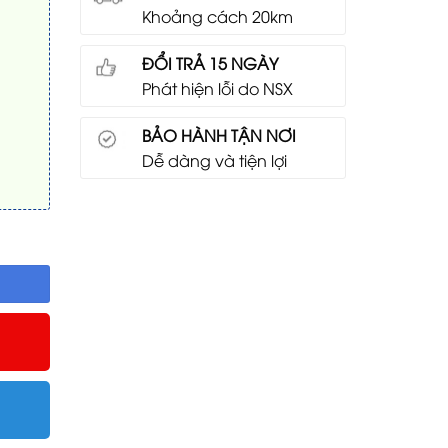
Khoảng cách 20km
ĐỔI TRẢ 15 NGÀY
Phát hiện lỗi do NSX
BẢO HÀNH TẬN NƠI
Dễ dàng và tiện lợi
àn chiếu ALR UST 100 inch số lượng