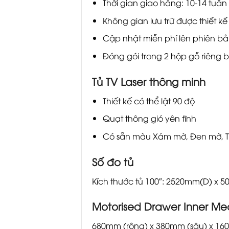
Thời gian giao hàng: 10-14 tuần
Không gian lưu trữ được thiết kế 
Cập nhật miễn phí lên phiên bả
Đóng gói trong 2 hộp gỗ riêng 
Tủ TV Laser thông minh
Thiết kế có thể lật 90 độ
Quạt thông gió yên tĩnh
Có sẵn màu Xám mờ, Đen mờ, Trắ
Số đo tủ
Kích thước tủ 100″: 2520mm(D) x
Motorised Drawer Inner Me
680mm (rộng) x 380mm (sâu) x 16