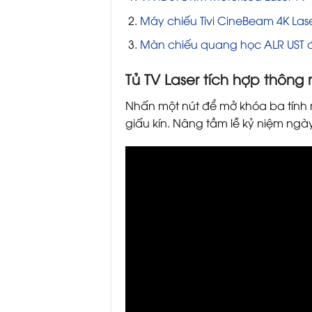
Máy chiếu Tivi CineBeam 4K La
Màn chiếu quang học ALR UST đ
Tủ TV Laser tích hợp thông
Nhấn một nút để mở khóa ba tính nă
giấu kín. Nâng tầm lễ kỷ niệm ngà