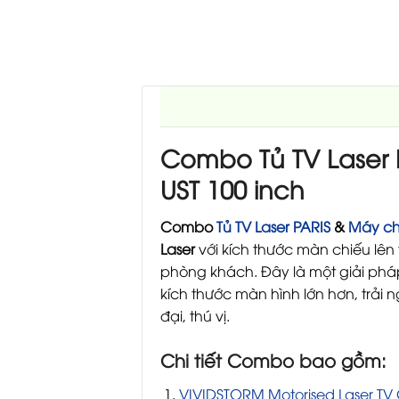
Combo Tủ TV Laser
UST 100 inch
Combo
Tủ TV Laser PARIS
&
Máy ch
Laser
với kích thước màn chiếu lên
phòng khách. Đây là một giải pháp
kích thước màn hình lớn hơn, trải
đại, thú vị.
Chi tiết Combo bao gồm:
VIVIDSTORM Motorised Laser TV 