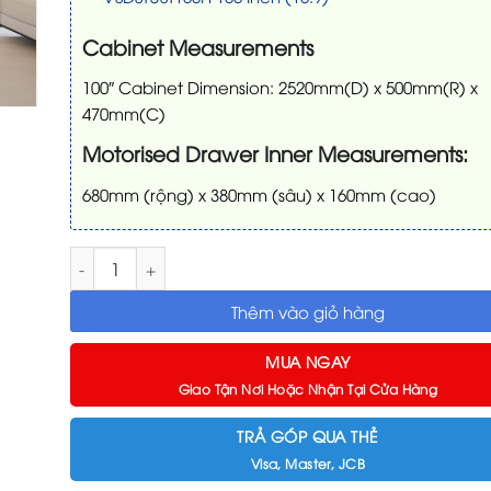
Cabinet Measurements
100″ Cabinet Dimension: 2520mm(D) x 500mm(R) x
470mm(C)
Motorised Drawer Inner Measurements:
680mm (rộng) x 380mm (sâu) x 160mm (cao)
Combo Tủ TV Laser PARIS & Máy chiếu LG HU715QW & M
Thêm vào giỏ hàng
MUA NGAY
Giao Tận Nơi Hoặc Nhận Tại Cửa Hàng
TRẢ GÓP QUA THẺ
Visa, Master, JCB