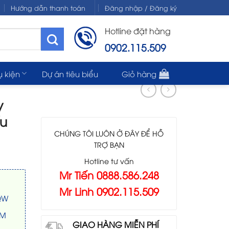
Hướng dẫn thanh toán
Đăng nhập / Đăng ký
Hotline đặt hàng
0902.115.509
ụ kiện
Dự án tiêu biểu
Giỏ hàng
y
u
CHÚNG TÔI LUÔN Ở ĐÂY ĐỂ HỖ
TRỢ BẠN
Hotline tư vấn
Mr Tiến 0888.586.248
Mr Linh 0902.115.509
5QW
RM
GIAO HÀNG MIỄN PHÍ