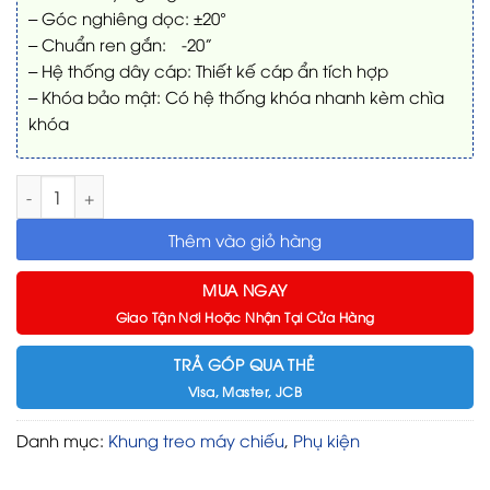
– Góc nghiêng dọc: ±20°
– Chuẩn ren gắn: ¼-20”
– Hệ thống dây cáp: Thiết kế cáp ẩn tích hợp
– Khóa bảo mật: Có hệ thống khóa nhanh kèm chìa
khóa
Giá đỡ gắn trần Valerion – Chịu tải tới 10kg, điều chỉnh linh h
Thêm vào giỏ hàng
MUA NGAY
Giao Tận Nơi Hoặc Nhận Tại Cửa Hàng
TRẢ GÓP QUA THẺ
Visa, Master, JCB
Danh mục:
Khung treo máy chiếu
,
Phụ kiện