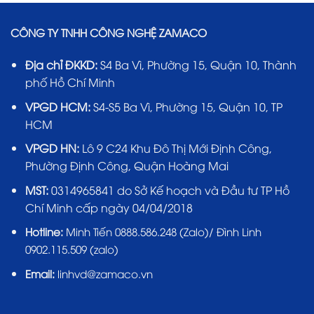
CÔNG TY TNHH CÔNG NGHỆ ZAMACO
Địa chỉ ĐKKD:
S4 Ba Vì, Phường 15, Quận 10, Thành
phố Hồ Chí Minh
VPGD HCM:
S4-S5 Ba Vì, Phường 15, Quận 10, TP
HCM
VPGD HN:
Lô 9 C24 Khu Đô Thị Mới Định Công,
Phường Định Công, Quận Hoàng Mai
MST:
0314965841 do Sở Kế hoạch và Đầu tư TP Hồ
Chí Minh cấp ngày 04/04/2018
Hotline:
Minh Tiến 0888.586.248 (Zalo)/ Đình Linh
0902.115.509 (zalo)
Email:
linhvd@zamaco.vn