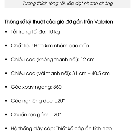
Tương thích rộng rãi, lắp đặt nhanh chóng
Thông số kỹ thuật của giá đỡ gắn trần Valerion
Tải trọng tối đa: 10 kg
Chất liệu: Hợp kim nhôm cao cấp
Chiều cao (không thanh nối): 12 cm
Chiều cao (với thanh nối): 31 cm – 40,5 cm
Góc xoay ngang: 360°
Góc nghiêng dọc: ±20°
Chuẩn ren gắn: ¼-20”
Hệ thống dây cáp: Thiết kế cáp ẩn tích hợp