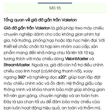
Mô tả
Tổng quan về giá đỡ gắn trần Valerion
Giá đỡ gắn trần Valerion
là giải pháp treo máy chiếu
chuyên nghiệp dành cho các không gian phim tại
gia, hội trường, phòng họp hoặc lớp học hiện đại. Với
thiết kế chắc chắn từ hợp kim nhôm cao cấp, sản
phẩm mang đến khả năng chịu tải lên tới 10 kg,
tương thích với máy chiếu dòng
VisionMaster
và
StreamMaster
. Ngoài ra, giá đỡ còn hỗ trợ điều chỉnh
chiều cao linh hoạt (có/không thanh nối), xoay
ngang
360°
và nghiêng dọc
±20°
, giúp bạn lắp đặt
máy chiếu chính xác và ổn định. Hệ thống giấu cáp
thông minh và khóa nhanh bảo mật giúp không gian
trở nên gọn gàng, chuyên nghiệp và an toàn hơn.
Đây là lựa chọn tối ưu để đảm bảo máy chiếu của
bạn luôn hoạt động hiệu quả, an toàn và thẩm mỹ.