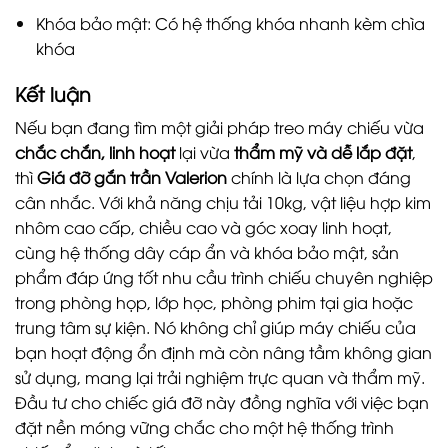
Khóa bảo mật: Có hệ thống khóa nhanh kèm chìa
khóa
Kết luận
Nếu bạn đang tìm một giải pháp treo máy chiếu vừa
chắc chắn, linh hoạt
lại vừa
thẩm mỹ và dễ lắp đặt
,
thì
Giá đỡ gắn trần Valerion
chính là lựa chọn đáng
cân nhắc. Với khả năng chịu tải 10kg, vật liệu hợp kim
nhôm cao cấp, chiều cao và góc xoay linh hoạt,
cùng hệ thống dây cáp ẩn và khóa bảo mật, sản
phẩm đáp ứng tốt nhu cầu trình chiếu chuyên nghiệp
trong phòng họp, lớp học, phòng phim tại gia hoặc
trung tâm sự kiện. Nó không chỉ giúp máy chiếu của
bạn hoạt động ổn định mà còn nâng tầm không gian
sử dụng, mang lại trải nghiệm trực quan và thẩm mỹ.
Đầu tư cho chiếc giá đỡ này đồng nghĩa với việc bạn
đặt nền móng vững chắc cho một hệ thống trình