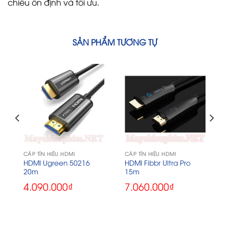
chiếu ổn định và tối ưu.
SẢN PHẨM TƯƠNG TỰ
CÁP TÍN HIỆU HDMI
CÁP TÍN HIỆU HDMI
HDMI Ugreen 50216
HDMI Fibbr Ultra Pro
m
20m
15m
4.090.000
₫
7.060.000
₫