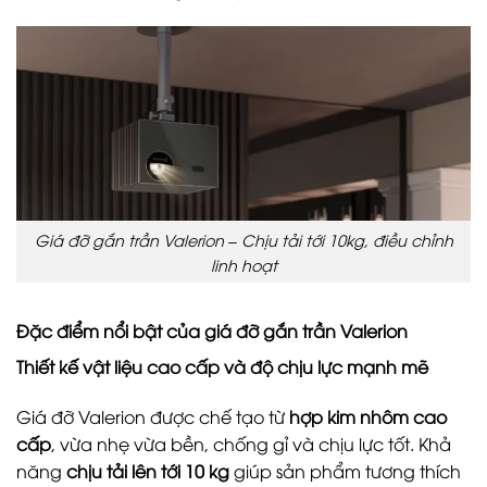
Giá đỡ gắn trần Valerion – Chịu tải tới 10kg, điều chỉnh
linh hoạt
Đặc điểm nổi bật của giá đỡ gắn trần Valerion
Thiết kế vật liệu cao cấp và độ chịu lực mạnh mẽ
Giá đỡ Valerion được chế tạo từ
hợp kim nhôm cao
cấp
, vừa nhẹ vừa bền, chống gỉ và chịu lực tốt. Khả
năng
chịu tải lên tới 10 kg
giúp sản phẩm tương thích