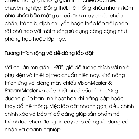
chuyên nghiệp. Đồng thời, hệ thống
khóa nhanh kèm
chìa khóa bảo mật
giúp cố định máy chiếu chắc
chắn, tránh bị dịch chuyển hoặc tháo lắp trái phép —
rất phù hợp với môi trường sử dụng công cộng như
phòng họp hoặc lớp học.
Tương thích rộng và dễ dàng lắp đặt
Với chuẩn ren gắn
¼-20”
, giá đỡ tương thích với nhiều
phụ kiện và thiết bị treo chuẩn hiện nay. Khả năng
thích ứng với dòng máy chiếu
VisionMaster &
StreamMaster
và các thiết bị có cấu hình tương
đương giúp bạn linh hoạt hơn khi nâng cấp hoặc
thay đổi hệ thống. Việc lắp đặt nhanh gọn, điều chỉnh
chính xác và bảo trì dễ dàng giúp sản phẩm trở
thành lựa chọn đáng tin cậy cho cả người dùng cá
nhân và doanh nghiệp.