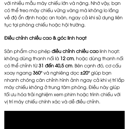
với nhiều mẫu máy chiếu lớn và nặng. Nhờ vậy, bạn
có thể treo máy chiếu vững vàng mà không lo lắng
về độ ổn định hoặc an toàn, ngay cả khi sử dụng liên
tục tại phòng chiếu hoặc hội trường.
Điều chỉnh chiều cao & góc linh hoạt
Sản phẩm cho phép
điều chỉnh chiều cao
linh hoạt:
không dùng thanh nối là
12 cm
, hoặc dùng thanh nối
có thể chỉnh từ
31 đến 40,5 cm
. Bên cạnh đó, cơ cấu
xoay ngang
360°
và nghiêng dọc
±20°
giúp bạn
nhanh chóng căn chỉnh hình ảnh ngay cả khi vị trí lắp
máy chiếu không ở trung tâm phòng. Điều này giúp
tối ưu hóa trải nghiệm xem phim hoặc trình chiếu với
vị trí máy chiếu chính xác và dễ điều chỉnh.