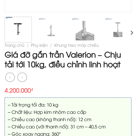
Trang chủ
/
Phụ kiện
/
Khung treo máy chiếu
Giá đỡ gắn trần Valerion – Chịu
tải tới 10kg, điều chỉnh linh hoạt
4.200.000
₫
– Tải trọng tối đa: 10 kg
– Chất liệu: Hợp kim nhôm cao cấp
– Chiều cao (không thanh nối): 12 cm
– Chiều cao (với thanh nối): 31 cm – 40,5 cm
– Góc xoay ngang: 360°