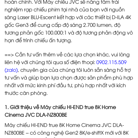
hoàn chỉnh. Với Máy chiếu JVC sẽ nâng tầm trải
nghiệm rạp chiếu phim tại nhà của bạn với nguồn
sáng Laser BLU-Escent kết hợp với các thiết bị D-ILA 4K
gốc Gen3 để cung cấp độ sáng 2.700 lumen, độ
tương phản gốc 100.000:1 và độ tương phản động vô
hạn để trình chiếu ấn tượng.
==> Cần tư vấn thêm về các lựa chọn khác, vui lòng
liên hệ với chúng tôi qua số điện thoại:
0902.115.509
(zalo)
, chuyên gia của chúng tôi luôn sẵn sàng hỗ trợ
tư vấn và giúp bạn lựa chọn được sản phẩm phù hợp
nhất với mức kinh phí đầu tư, phù hợp nhất với kích
thước căn phòng.
1. Giới thiệu về Máy chiếu HI-END true 8K Home
Cinema JVC DLA-NZ800BE
Máy chiếu HI-END true 8K Home Cinema JVC DLA-
NZ800BE – có công nghệ Gen2 8K/e-shiftX mới với 8K