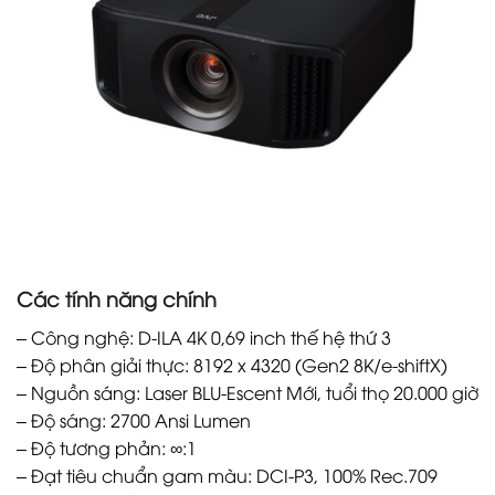
Các tính năng chính
– Công nghệ: D-ILA 4K 0,69 inch thế hệ thứ 3
– Độ phân giải thực: 8192 x 4320 (Gen2 8K/e-shiftX)
– Nguồn sáng: Laser BLU-Escent Mới, tuổi thọ 20.000 giờ
– Độ sáng: 2700 Ansi Lumen
– Độ tương phản: ∞:1
– Đạt tiêu chuẩn gam màu: DCI-P3, 100% Rec.709