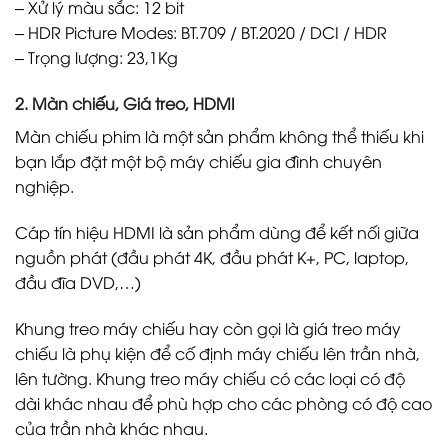
– Xử lý màu sắc: 12 bit
– HDR Picture Modes: BT.709 / BT.2020 / DCI / HDR
– Trọng lượng: 23,1Kg
2. Màn chiếu, Giá treo, HDMI
Màn chiếu phim là một sản phẩm không thể thiếu khi
bạn lắp đặt một bộ máy chiếu gia đình chuyên
nghiệp.
Cáp tín hiệu HDMI là sản phẩm dùng để kết nối giữa
nguồn phát (đầu phát 4K, đầu phát K+, PC, laptop,
đầu đĩa DVD,…)
Khung treo máy chiếu hay còn gọi là giá treo máy
chiếu là phụ kiện để cố định máy chiếu lên trần nhà,
lên tường. Khung treo máy chiếu có các loại có độ
dài khác nhau để phù hợp cho các phòng có độ cao
của trần nhà khác nhau.