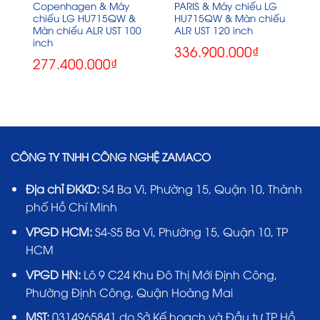
Copenhagen & Máy
PARIS & Máy chiếu LG
chiếu LG HU715QW &
HU715QW & Màn chiếu
Màn chiếu ALR UST 100
ALR UST 120 inch
inch
336.900.000
₫
277.400.000
₫
CÔNG TY TNHH CÔNG NGHỆ ZAMACO
Địa chỉ ĐKKD:
S4 Ba Vì, Phường 15, Quận 10, Thành
phố Hồ Chí Minh
VPGD HCM:
S4-S5 Ba Vì, Phường 15, Quận 10, TP
HCM
VPGD HN:
Lô 9 C24 Khu Đô Thị Mới Định Công,
Phường Định Công, Quận Hoàng Mai
MST:
0314965841 do Sở Kế hoạch và Đầu tư TP Hồ