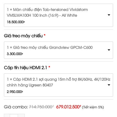
635.000.000₫.
1 × Màn chiếu điện Tab-tensioned Vividstorm
VMSLWA100H 100 Inch (16:9) - All White
18.500.000
₫
Giá treo máy chiếu
1 × Giá treo máy chiếu Grandview GPCM-C600
3.300.000
₫
Cáp tín hiệu HDMI 2.1
1 × Cáp HDMI 2.1 sợi quang 15m hỗ trợ 8K/60Hz, 4K/120Hz
chính hãng Ugreen 80407
2.950.000
₫
Giá combo:
714.750.000
₫
679.012.500
₫
(Tiết kiệm 5%)
Combo Máy chiếu true 8K Home Cinema JVC DLA-NZ800BE kèm