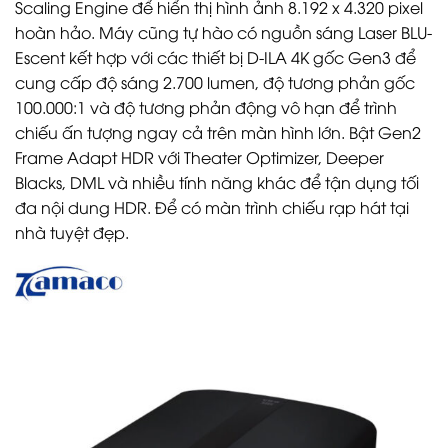
Scaling Engine để hiển thị hình ảnh 8.192 x 4.320 pixel
hoàn hảo. Máy cũng tự hào có nguồn sáng Laser BLU-
Escent kết hợp với các thiết bị D-ILA 4K gốc Gen3 để
cung cấp độ sáng 2.700 lumen, độ tương phản gốc
100.000:1 và độ tương phản động vô hạn để trình
chiếu ấn tượng ngay cả trên màn hình lớn. Bật Gen2
Frame Adapt HDR với Theater Optimizer, Deeper
Blacks, DML và nhiều tính năng khác để tận dụng tối
đa nội dung HDR. Để có màn trình chiếu rạp hát tại
nhà tuyệt đẹp.