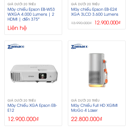
GIÁ DƯỚI 20 TRIỆU
GIÁ DƯỚI 20 TRIỆU
Máy chiếu Epson EB-W53
Máy chiếu Epson EB-E24
WXGA 4.000 Lumens | 2
XGA 3LCD 3.600 Lumens
HDMI | đến 375″
Giá
Giá
12.900.000
₫
13.990.000
₫
Liên hệ
gốc
hiệ
là:
tại
13.990.000₫.
là:
12.9
GIÁ DƯỚI 20 TRIỆU
GIÁ DƯỚI 20 TRIỆU
Máy Chiếu XGA Epson EB-
Máy Chiếu Full HD XGIMI
E12
MoGo 4 Laser
12.900.000
₫
22.800.000
₫