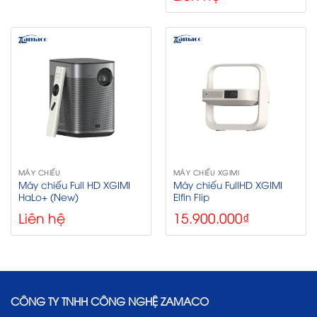
là:
tại
11.990.000₫.
là:
11.450.000₫.
MÁY CHIẾU
MÁY CHIẾU XGIMI
Máy chiếu Full HD XGIMI
Máy chiếu FullHD XGIMI
HaLo+ (New)
Elfin Flip
Liên hệ
15.900.000
₫
CÔNG TY TNHH CÔNG NGHỆ ZAMACO