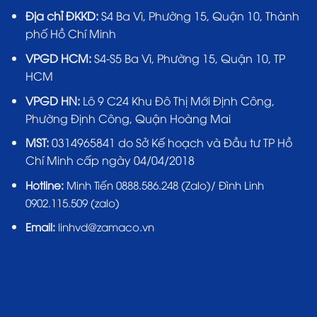
Địa chỉ ĐKKD:
S4 Ba Vì, Phường 15, Quận 10, Thành
phố Hồ Chí Minh
VPGD HCM:
S4-S5 Ba Vì, Phường 15, Quận 10, TP
HCM
VPGD HN:
Lô 9 C24 Khu Đô Thị Mới Định Công,
Phường Định Công, Quận Hoàng Mai
MST:
0314965841 do Sở Kế hoạch và Đầu tư TP Hồ
Chí Minh cấp ngày 04/04/2018
Hotline:
Minh Tiến 0888.586.248 (Zalo)/ Đình Linh
0902.115.509 (zalo)
Email:
linhvd@zamaco.vn