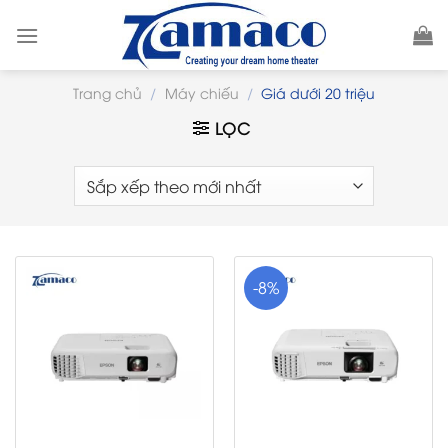
Skip
to
content
Trang chủ
/
Máy chiếu
/
Giá dưới 20 triệu
LỌC
-8%