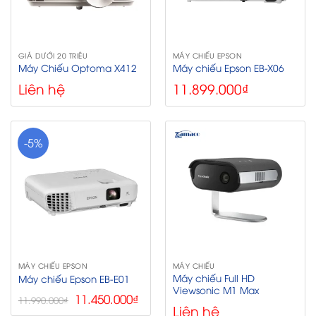
GIÁ DƯỚI 20 TRIỆU
MÁY CHIẾU EPSON
Máy Chiếu Optoma X412
Máy chiếu Epson EB-X06
Liên hệ
11.899.000
₫
-5%
MÁY CHIẾU EPSON
MÁY CHIẾU
Máy chiếu Full HD
Máy chiếu Epson EB-E01
Viewsonic M1 Max
Giá
Giá
11.450.000
₫
11.990.000
₫
Liên hệ
gốc
hiện