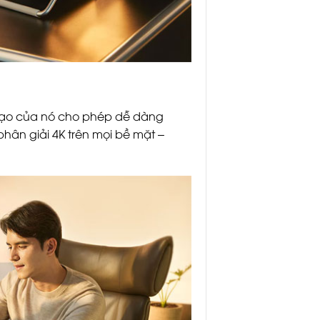
 tạo của nó cho phép dễ dàng
hân giải 4K trên mọi bề mặt –