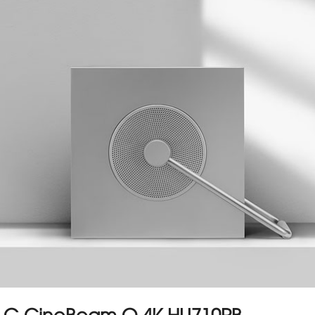
 LG CineBeam Q 4K HU710PB