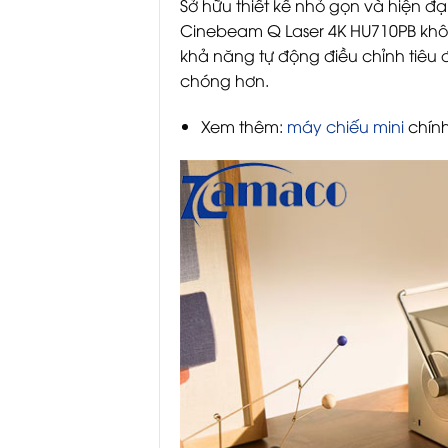
Sở hữu thiết kế nhỏ gọn và hiện đạ
Cinebeam Q Laser 4K HU710PB khôn
khả năng tự động điều chỉnh tiêu 
chóng hơn.
Xem thêm:
máy chiếu mini
chín