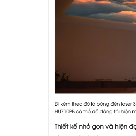
Đi kèm theo đó là bóng đèn laser
HU710PB có thể dễ dàng tái hiện m
Thiết kế nhỏ gọn và hiện đạ