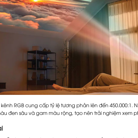
 3 kênh RGB cung cấp tỷ lệ tương phản lên đến 450.000:1
àu đen sâu và gam màu rộng, tạo nên trải nghiệm xem phim
i