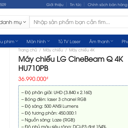
.509
Giới thiệu
Tin tức
Chính sách bán hàng
Tìm
kiếm:
u phim
Màn hình
Tủ TV Laser
Âm thanh
Ph
Trang chủ
/
Máy chiếu
/
Máy chiếu 4K
Máy chiếu LG CineBeam Q 4K
HU710PB
36.990.000
₫
– Độ phân giải: UHD (3.840 x 2.160)
– Bóng đèn: laser 3 chanel RGB
– Độ sáng: 500 ANSI Lumens
– Độ tương phản: 450.000:1
– Nguồn sáng: Laze (RGB)
– Độ phủ màu siêu rộng: DCI-P3 đạt 154%