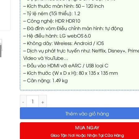
– Kích thước màn hình: 50 – 120 inch
– Tỷ lệ ném (Tối thiểu): 1.2
– Công nghệ: HDR HDR10
– Đá đỉnh vòm Điều chỉnh màn hình: tự động
– Hệ điều hành: LG webOS 6.0
– Không dây: Wireless: Android / iOS
– Dịch vụ phát trực tuyến như: Netflix, Disney+, Prim
Video và YouTube…
– Đầu vào HDMI với eARC / USB loại C
– Kích thước (W x D x H): 80 x 135 x 135 mm
– Cân nặng: 1.49 kg
Máy chiếu LG CineBeam Q 4K HU710PB số lượng
Thêm vào giỏ hàng
MUA NGAY
Giao Tận Nơi Hoặc Nhận Tại Cửa Hàng