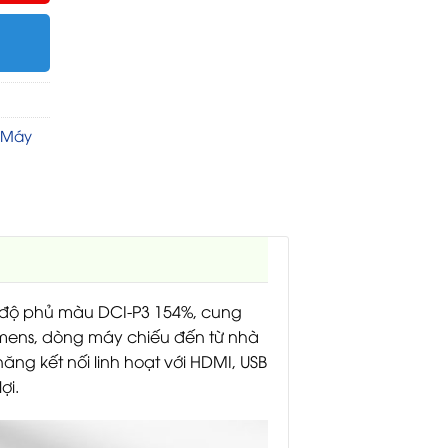
Máy
à độ phủ màu DCI-P3 154%, cung
umens, dòng máy chiếu đến từ nhà
ăng kết nối linh hoạt với HDMI, USB
ợi.