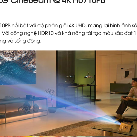
B nổi bật với độ phân giải 4K UHD, mang lại hình ảnh sắc
c. Với công nghệ HDR10 và khả năng tái tạo màu sắc đạt 1
àng và sống động.