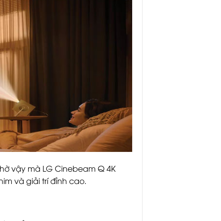
. Nhờ vậy mà LG Cinebeam Q 4K
 và giải trí đỉnh cao.