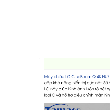
Máy chiếu LG CineBeam Q 4K HU7
cấp khả năng hiển thị cực nét. S
LG này giúp hình ảnh luôn rõ nét n
loại C và hỗ trợ điều chỉnh màn hì