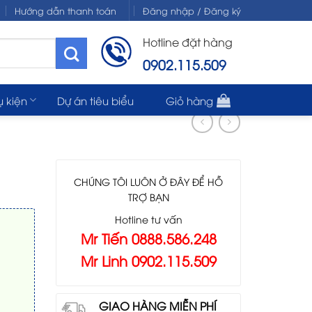
Hướng dẫn thanh toán
Đăng nhập / Đăng ký
Hotline đặt hàng
0902.115.509
ụ kiện
Dự án tiêu biểu
Giỏ hàng
CHÚNG TÔI LUÔN Ở ĐÂY ĐỂ HỖ
TRỢ BẠN
Hotline tư vấn
Mr Tiến 0888.586.248
Mr Linh 0902.115.509
GIAO HÀNG MIỄN PHÍ