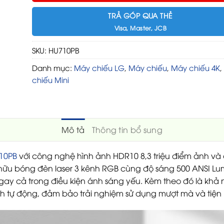
TRẢ GÓP QUA THẺ
Visa, Master, JCB
SKU:
HU710PB
Danh mục:
Máy chiếu LG
,
Máy chiếu
,
Máy chiếu 4K
,
chiếu Mini
Mô tả
Thông tin bổ sung
10PB
với công nghệ hình ảnh HDR10 8,3 triệu điểm ảnh v
ở hữu bóng đèn laser 3 kênh RGB cùng độ sáng 500 ANSI L
gay cả trong điều kiện ánh sáng yếu. Kèm theo đó là khả n
nh tự động, đảm bảo trải nghiệm sử dụng mượt mà và tiện l