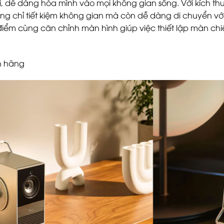
i, dễ dàng hòa mình vào mọi không gian sống. Với kích thướ
g chỉ tiết kiệm không gian mà còn dễ dàng di chuyển với
điểm cùng căn chỉnh màn hình giúp việc thiết lập màn ch
h hãng