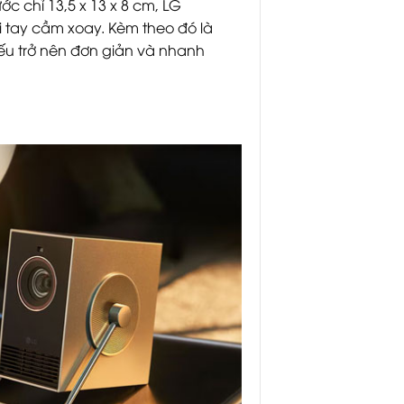
c chỉ 13,5 x 13 x 8 cm, LG
 tay cầm xoay. Kèm theo đó là
iếu trở nên đơn giản và nhanh