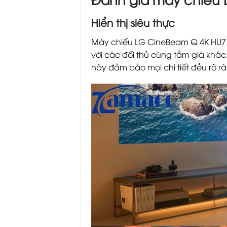
Hiển thị siêu thực
Máy chiếu LG CineBeam Q 4K HU710P
với các đối thủ cùng tầm giá khá
này đảm bảo mọi chi tiết đều rõ r