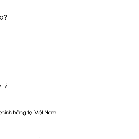
co?
 lý
hính hãng tại Việt Nam