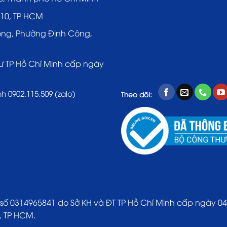
 10, TP HCM
ông, Phường Định Công,
ư TP Hồ Chí Minh cấp ngày
nh 0902.115.509 (zalo)
Theo dõi:
314965841 do Sở KH và ĐT TP Hồ Chí Minh cấp ngày 04/0
, TP HCM.