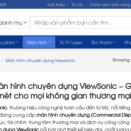
.509
Giới thiệu
Tin tức
Chính sách bán hàng
Tìm
kiếm:
u phim
Màn hình
Tủ TV Laser
Âm thanh
Ph
Showing a
/
Màn hình chuyên dụng Viewsonic
n hình chuyên dụng ViewSonic – Giải
 nét cho mọi không gian thương mại
nic
, thương hiệu công nghệ toàn cầu đến từ Mỹ, nổi tiếng 
 đang cung cấp
màn hình chuyên dụng (Commercial Disp
ục, tài chính, trung tâm thương mại và dịch vụ công cộng
 dụng ViewSonic
nổi bật nhờ thiết kế hiện đại, chất lượn