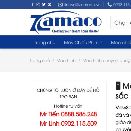
Skip
linhvd@zamaco.vn
0902.115
to
content
Trang chủ
Máy Chiếu Phim
Màn chiế
Trang chủ
/
Màn hình
/
Màn hình chuyên dụng
🖥️
Mà
CHÚNG TÔI LUÔN Ở ĐÂY ĐỂ HỖ
sắc
TRỢ BẠN
Hotline tư vấn
ViewSo
Mr Tiến 0888.586.248
đã và
giáo d
Mr Linh 0902.115.509
chuyên