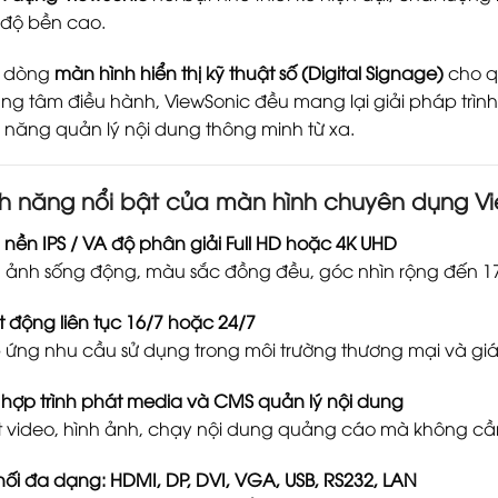
 độ bền cao.
c dòng
màn hình hiển thị kỹ thuật số (Digital Signage)
cho q
ung tâm điều hành, ViewSonic đều mang lại giải pháp trình
 năng quản lý nội dung thông minh từ xa.
nh năng nổi bật của màn hình chuyên dụng V
nền IPS / VA độ phân giải Full HD hoặc 4K UHD
 ảnh sống động, màu sắc đồng đều, góc nhìn rộng đến 17
 động liên tục 16/7 hoặc 24/7
ứng nhu cầu sử dụng trong môi trường thương mại và gi
 hợp trình phát media và CMS quản lý nội dung
 video, hình ảnh, chạy nội dung quảng cáo mà không cầ
nối đa dạng: HDMI, DP, DVI, VGA, USB, RS232, LAN