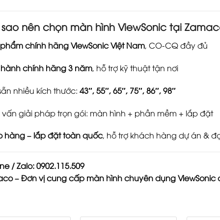
i sao nên chọn màn hình ViewSonic tại Zama
 phẩm chính hãng ViewSonic Việt Nam
, CO-CQ đầy đủ
 hành chính hãng 3 năm
, hỗ trợ kỹ thuật tận nơi
sẵn nhiều kích thước:
43″, 55″, 65″, 75″, 86″, 98″
Tư vấn giải pháp trọn gói: màn hình + phần mềm + lắp đặt
 hàng – lắp đặt toàn quốc
, hỗ trợ khách hàng dự án & đại
ine / Zalo: 0902.115.509
co – Đơn vị cung cấp màn hình chuyên dụng ViewSonic c