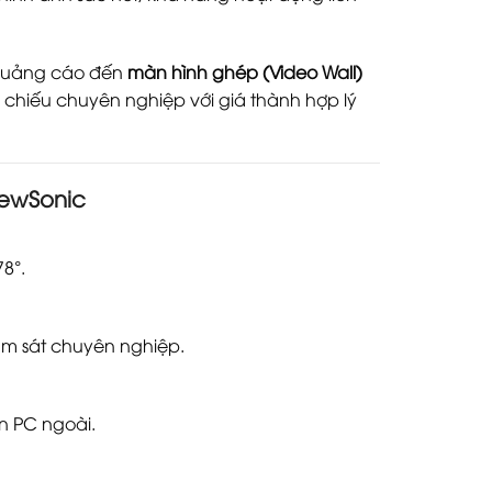
uảng cáo đến
màn hình ghép (Video Wall)
 chiếu chuyên nghiệp với giá thành hợp lý
iewSonic
8°.
ám sát chuyên nghiệp.
n PC ngoài.