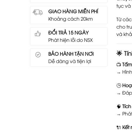
tục và
GIAO HÀNG MIỄN PHÍ
Khoảng cách 20km
Từ cá
cho tr
ĐỔI TRẢ 15 NGÀY
và khả
Phát hiện lỗi do NSX
🌟
Tí
BẢO HÀNH TẬN NƠI
Dễ dàng và tiện lợi
📺
Tấm 
→ Hình
🕒
Hoạt
→ Đáp 
🧠
Tích
→ Phát
🔌
Kết 