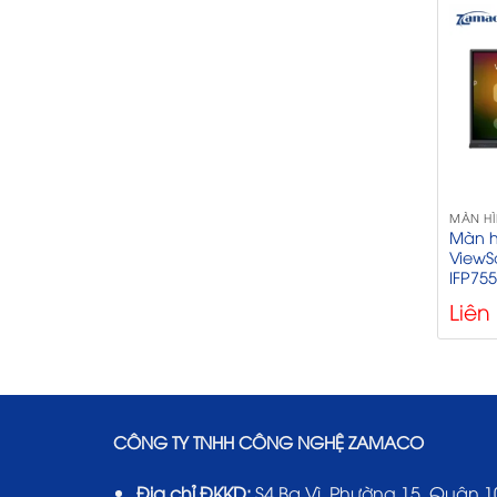
MÀN H
Màn h
ViewS
IFP75
Liên
CÔNG TY TNHH CÔNG NGHỆ ZAMACO
Địa chỉ ĐKKD:
S4 Ba Vì, Phường 15, Quận 1