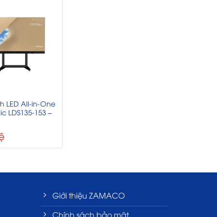
H
h LED All-in-One
ic LDS135-153 –
h
ệ
Giới thiệu ZAMACO
Chính sách bảo mật