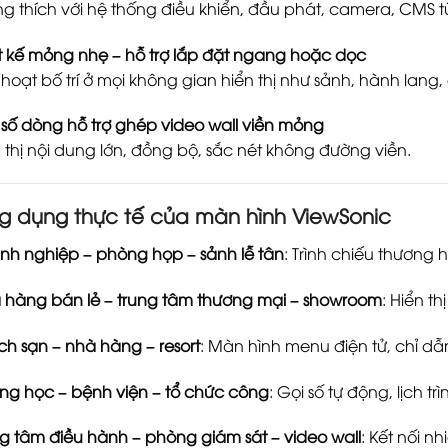
g thích với hệ thống điều khiển, đầu phát, camera, CMS t
t kế mỏng nhẹ – hỗ trợ lắp đặt ngang hoặc dọc
 hoạt bố trí ở mọi không gian hiển thị như sảnh, hành lang,
số dòng hỗ trợ ghép video wall viền mỏng
 thị nội dung lớn, đồng bộ, sắc nét không đường viền.
g dụng thực tế của màn hình ViewSonic
h nghiệp – phòng họp – sảnh lễ tân
: Trình chiếu thương h
 hàng bán lẻ – trung tâm thương mại – showroom
: Hiển t
h sạn – nhà hàng – resort
: Màn hình menu điện tử, chỉ dẫn
ng học – bệnh viện – tổ chức công
: Gọi số tự động, lịch tr
g tâm điều hành – phòng giám sát – video wall
: Kết nối nh