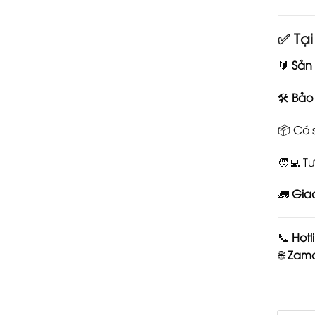
✅
Tạ
🔰
Sản
🛠️
Bảo
📦 Có 
🧑‍💻 
🚛
Giao
📞
Hotl
🌐
Zama