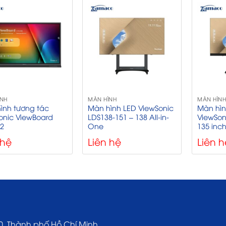
ÌNH
MÀN HÌNH
MÀN HÌN
ình tương tác
Màn hình LED ViewSonic
Màn hìn
onic ViewBoard
LDS138-151 – 138 All-in-
ViewSon
52
One
135 inc
 hệ
Liên hệ
Liên h
0, Thành phố Hồ Chí Minh