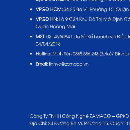
VPGD HCM:
S4-S5 Ba Vì, Phường 15, Quận
VPGD HN:
Lô 9 C24 Khu Đô Thị Mới Định C
Quận Hoàng Mai
MST:
0314965841 do Sở Kế hoạch và Đầu t
04/04/2018
Hotline:
Minh Tiến 0888.586.248 (Zalo)/ Đình Li
Email:
linhvd@zamaco.vn
Công Ty TNHH Công Nghệ ZAMACO – GPKD số 0
Địa Chỉ: S4 Đường Ba Vì, Phường 15, Quận 10