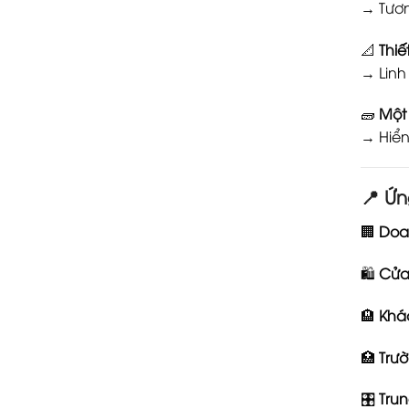
→ Tươn
📐
Thiế
→ Linh
🧱
Một 
→ Hiển
📍
Ứn
🏢
Doan
🛍️
Cửa
🏨
Khác
🏥
Trườ
🎛️
Trun