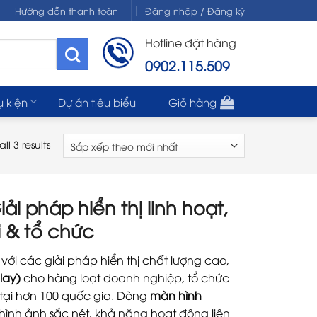
Hướng dẫn thanh toán
Đăng nhập / Đăng ký
Hotline đặt hàng
0902.115.509
ụ kiện
Dự án tiêu biểu
Giỏ hàng
ll 3 results
 pháp hiển thị linh hoạt,
 & tổ chức
với các giải pháp hiển thị chất lượng cao,
lay)
cho hàng loạt doanh nghiệp, tổ chức
 tại hơn 100 quốc gia. Dòng
màn hình
g hình ảnh sắc nét, khả năng hoạt động liên