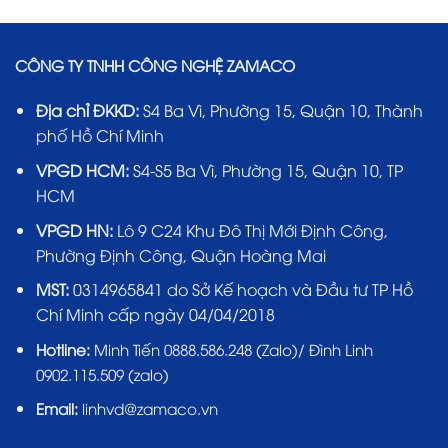
CÔNG TY TNHH CÔNG NGHỆ ZAMACO
Địa chỉ ĐKKD:
S4 Ba Vì, Phường 15, Quận 10, Thành
phố Hồ Chí Minh
VPGD HCM:
S4-S5 Ba Vì, Phường 15, Quận 10, TP
HCM
VPGD HN:
Lô 9 C24 Khu Đô Thị Mới Định Công,
Phường Định Công, Quận Hoàng Mai
MST:
0314965841 do Sở Kế hoạch và Đầu tư TP Hồ
Chí Minh cấp ngày 04/04/2018
Hotline:
Minh Tiến 0888.586.248 (Zalo)/ Đình Linh
0902.115.509 (zalo)
Email:
linhvd@zamaco.vn