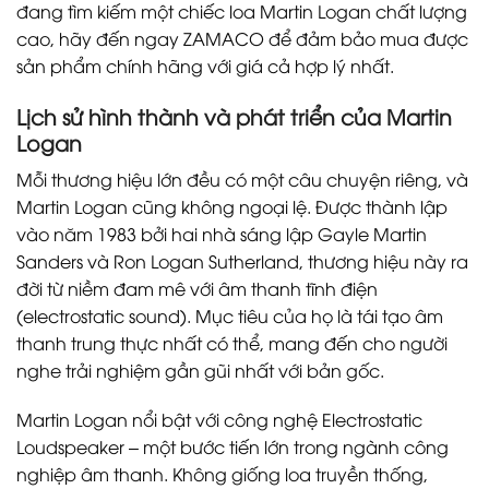
đang tìm kiếm một chiếc loa Martin Logan chất lượng
cao, hãy đến ngay ZAMACO để đảm bảo mua được
sản phẩm chính hãng với giá cả hợp lý nhất.
Lịch sử hình thành và phát triển của Martin
Logan
Mỗi thương hiệu lớn đều có một câu chuyện riêng, và
Martin Logan cũng không ngoại lệ. Được thành lập
vào năm 1983 bởi hai nhà sáng lập Gayle Martin
Sanders và Ron Logan Sutherland, thương hiệu này ra
đời từ niềm đam mê với âm thanh tĩnh điện
(electrostatic sound). Mục tiêu của họ là tái tạo âm
thanh trung thực nhất có thể, mang đến cho người
nghe trải nghiệm gần gũi nhất với bản gốc.
Martin Logan nổi bật với công nghệ Electrostatic
Loudspeaker – một bước tiến lớn trong ngành công
nghiệp âm thanh. Không giống loa truyền thống,