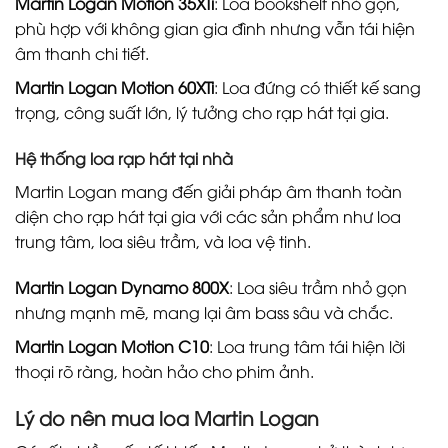
Martin Logan Motion 35XTi
: Loa bookshelf nhỏ gọn,
phù hợp với không gian gia đình nhưng vẫn tái hiện
âm thanh chi tiết.
Martin Logan Motion 60XTi
: Loa đứng có thiết kế sang
trọng, công suất lớn, lý tưởng cho rạp hát tại gia.
Hệ thống loa rạp hát tại nhà
Martin Logan mang đến giải pháp âm thanh toàn
diện cho rạp hát tại gia với các sản phẩm như loa
trung tâm, loa siêu trầm, và loa vệ tinh.
Martin Logan Dynamo 800X
: Loa siêu trầm nhỏ gọn
nhưng mạnh mẽ, mang lại âm bass sâu và chắc.
Martin Logan Motion C10
: Loa trung tâm tái hiện lời
thoại rõ ràng, hoàn hảo cho phim ảnh.
Lý do nên mua loa Martin Logan