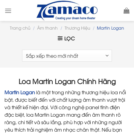
Skip
to
content
Trang chủ
/
Âm thanh
/
Thương Hiệu
/
Martin Logan
LỌC
Loa Martin Logan Chính Hãng
Martin Logan
là một trong những thương hiệu loa nổi
bật, được biết đến với chất lượng âm thanh vượt trội
và thiết kế hiện đại. Với công nghệ panel tĩnh điện
đặc biệt, loa Martin Logan mang đến âm thanh rõ
ràng, chi tiết và sâu lắng, phù hợp với những người
yêu thích trải nghiệm âm nhạc chân thật. Nếu bạn