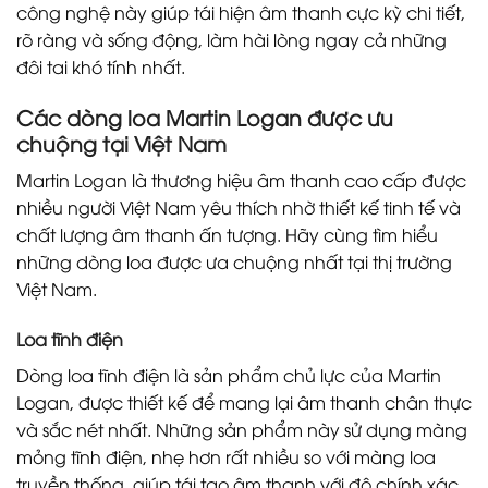
công nghệ này giúp tái hiện âm thanh cực kỳ chi tiết,
rõ ràng và sống động, làm hài lòng ngay cả những
đôi tai khó tính nhất.
Các dòng loa Martin Logan được ưu
chuộng tại Việt Nam
Martin Logan là thương hiệu âm thanh cao cấp được
nhiều người Việt Nam yêu thích nhờ thiết kế tinh tế và
chất lượng âm thanh ấn tượng. Hãy cùng tìm hiểu
những dòng loa được ưa chuộng nhất tại thị trường
Việt Nam.
Loa tĩnh điện
Dòng loa tĩnh điện là sản phẩm chủ lực của Martin
Logan, được thiết kế để mang lại âm thanh chân thực
và sắc nét nhất. Những sản phẩm này sử dụng màng
mỏng tĩnh điện, nhẹ hơn rất nhiều so với màng loa
truyền thống, giúp tái tạo âm thanh với độ chính xác