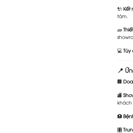
🔌
Kết 
tâm.
🧱
Thiế
showr
💻
Tùy 
📍
Ứn
🏢
Doan
🏬
Sho
khách
🏥
Bệnh
🎛️
Trun