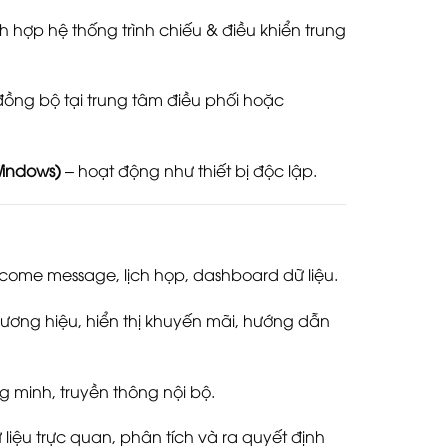
h hợp hệ thống trình chiếu & điều khiển trung
 đồng bộ tại trung tâm điều phối hoặc
Windows)
– hoạt động như thiết bị độc lập.
elcome message, lịch họp, dashboard dữ liệu.
ương hiệu, hiển thị khuyến mãi, hướng dẫn
g minh, truyền thông nội bộ.
dữ liệu trực quan, phân tích và ra quyết định