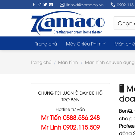
Skip
linhvd@zamaco.vn
0902.115
to
content
Trang chủ
Máy Chiếu Phim
Màn chiế
Trang chủ
/
Màn hình
/
Màn hình chuyên dụng
🖥️
Mà
CHÚNG TÔI LUÔN Ở ĐÂY ĐỂ HỖ
doa
TRỢ BẠN
Hotline tư vấn
BenQ
,
Mr Tiến 0888.586.248
cho gi
Profess
Mr Linh 0902.115.509
động 2