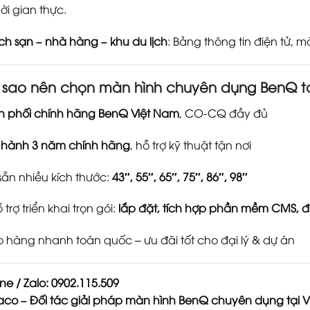
ời gian thực.
h sạn – nhà hàng – khu du lịch
: Bảng thông tin điện tử, mà
i sao nên chọn màn hình chuyên dụng BenQ 
n phối chính hãng BenQ Việt Nam
, CO-CQ đầy đủ
 hành 3 năm chính hãng
, hỗ trợ kỹ thuật tận nơi
sẵn nhiều kích thước:
43″, 55″, 65″, 75″, 86″, 98″
ỗ trợ triển khai trọn gói:
lắp đặt, tích hợp phần mềm CMS, đ
o hàng nhanh toàn quốc – ưu đãi tốt cho đại lý & dự án
ine / Zalo: 0902.115.509
co – Đối tác giải pháp màn hình BenQ chuyên dụng tại V