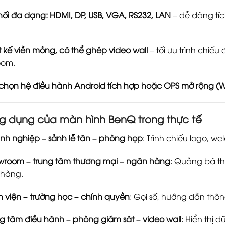
nối đa dạng: HDMI, DP, USB, VGA, RS232, LAN
– dễ dàng tíc
t kế viền mỏng, có thể ghép video wall
– tối ưu trình chiếu
oom.
chọn hệ điều hành Android tích hợp hoặc OPS mở rộng (
g dụng của màn hình BenQ trong thực tế
h nghiệp – sảnh lễ tân – phòng họp
: Trình chiếu logo, w
wroom – trung tâm thương mại – ngân hàng
: Quảng bá th
 hàng.
 viện – trường học – chính quyền
: Gọi số, hướng dẫn thôn
g tâm điều hành – phòng giám sát – video wall
: Hiển thị 