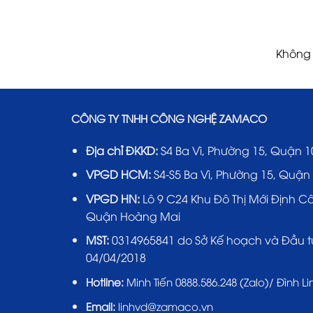
Không 
CÔNG TY TNHH CÔNG NGHỆ ZAMACO
Địa chỉ ĐKKD:
S4 Ba Vì, Phường 15, Quận 1
VPGD HCM:
S4-S5 Ba Vì, Phường 15, Quận
VPGD HN:
Lô 9 C24 Khu Đô Thị Mới Định C
Quận Hoàng Mai
MST:
0314965841 do Sở Kế hoạch và Đầu t
04/04/2018
Hotline:
Minh Tiến 0888.586.248 (Zalo)/ Đình Li
Email:
linhvd@zamaco.vn