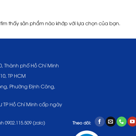
tìm thấy sản phẩm nào khớp với lựa chọn của bạn.
0, Thành phố Hồ Chí Minh
 10, TP HCM
ông, Phường Định Công,
ư TP Hồ Chí Minh cấp ngày
nh 0902.115.509 (zalo)
Theo dõi: