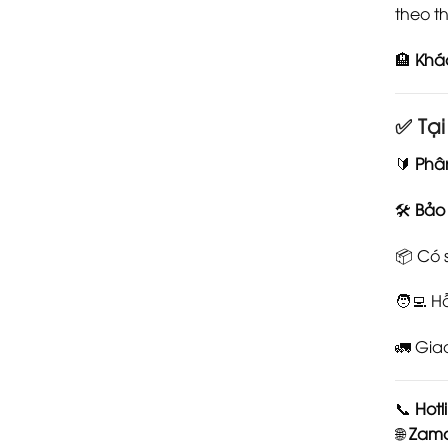
theo th
🏨
Khác
✅
Tạ
🔰
Phâ
🛠️
Bảo
📦 Có 
🧑‍💻 H
🚛 Gia
📞
Hotl
🌐
Zama