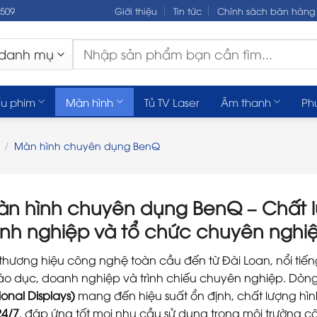
.509
Giới thiệu
Tin tức
Chính sách bán hàng
Tìm
kiếm:
u phim
Màn hình
Tủ TV Laser
Âm thanh
Ph
/
Màn hình chuyên dụng BenQ
n hình chuyên dụng BenQ – Chất lư
nh nghiệp và tổ chức chuyên nghi
 thương hiệu công nghệ toàn cầu đến từ Đài Loan, nổi tiế
áo dục, doanh nghiệp và trình chiếu chuyên nghiệp. Dòn
ional Displays)
mang đến hiệu suất ổn định, chất lượng hình 
4/7
, đáp ứng tốt mọi nhu cầu sử dụng trong môi trường