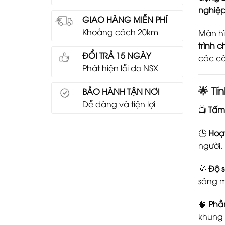
nghiệp
GIAO HÀNG MIỄN PHÍ
Khoảng cách 20km
Màn hì
trình c
ĐỔI TRẢ 15 NGÀY
các cô
Phát hiện lỗi do NSX
🌟
Tí
BẢO HÀNH TẬN NƠI
Dễ dàng và tiện lợi
📺
Tấm 
🕒
Hoạt
người.
🌞
Độ s
sáng 
🧠
Phầ
khung 