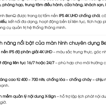
, phòng họp, trung tâm điều hành, cửa hàng, khách sạn,
nh BenQ được trang bị tấm nền
IPS 4K UHD chống chói
, c
hiếu
, kết nối đa dạng, hoạt động bền bỉ liên tục, tích hợp
ng cụ quản trị hệ thống thông minh.
nh năng nổi bật của màn hình chuyên dụng B
nền IPS độ phân giải 4K UHD
– màu sắc trung thực, góc nhì
 động liên tục 16/7 hoặc 24/7
– phù hợp cho môi trường 
áng cao từ 400 – 700 nits
,
chống lóa – chống cháy – chịu nh
mạnh.
n mềm quản lý nội dung X-Sign
– hỗ trợ lập lịch phát nội d
giờ.