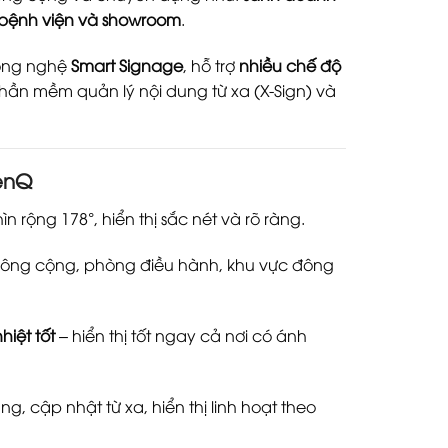
 bệnh viện và showroom
.
ông nghệ
Smart Signage
, hỗ trợ
nhiều chế độ
 phần mềm quản lý nội dung từ xa (X-Sign) và
enQ
n rộng 178°, hiển thị sắc nét và rõ ràng.
công cộng, phòng điều hành, khu vực đông
iệt tốt
– hiển thị tốt ngay cả nơi có ánh
ung, cập nhật từ xa, hiển thị linh hoạt theo