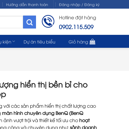
Hướng dẫn thanh toán
Đăng nhập / Đăng ký
Hotline đặt hàng
0902.115.509
ụ kiện
Dự án tiêu biểu
Giỏ hàng
ợng hiển thị bền bỉ cho
ệp
ng với các sản phẩm hiển thị chất lượng cao
g
màn hình chuyên dụng BenQ (BenQ
ảnh vượt trội và thiết kế tối ưu cho
hoạt
 công cộng và chuyên dụng như:
sảnh doanh