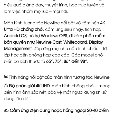
hiệu quả giảng dạy, thuyết trình, họp trực tuyến và
làm việc nhóm mọi lúc – mọi nơi.
Màn hình tương tác Newline nổi bật với tấm nền
4K
Ultra HD chống chói
, cảm ứng siêu nhạy, tích hợp
Android OS
, hỗ trợ
Windows OPS
, đi kèm
phần mềm
bản quyền như Newline Cast, Whiteboard, Display
Management
, đáp ứng mọi nhu cầu trình chiếu – từ
lớp học đến phòng họp cao cấp. Các model phổ
biến có kích thước từ
65”, 75”, 86” đến 98”
.
🌟
Tính năng nổi bật của màn hình tương tác Newline
📺
Độ phân giải 4K UHD
, màn hình chống chói – mang
đến hình ảnh sắc nét, bảo vệ mắt người dùng khi sử
dụng lâu dài.
✍️
Cảm ứng điện dung hoặc hồng ngoại 20-40 điểm