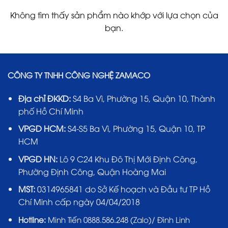
Không tìm thấy sản phẩm nào khớp với lựa chọn của
bạn.
CÔNG TY TNHH CÔNG NGHỆ ZAMACO
Địa chỉ ĐKKD:
S4 Ba Vì, Phường 15, Quận 10, Thành
phố Hồ Chí Minh
VPGD HCM:
S4-S5 Ba Vì, Phường 15, Quận 10, TP
HCM
VPGD HN:
Lô 9 C24 Khu Đô Thị Mới Định Công,
Phường Định Công, Quận Hoàng Mai
MST:
0314965841 do Sở Kế hoạch và Đầu tư TP Hồ
Chí Minh cấp ngày 04/04/2018
Hotline:
Minh Tiến 0888.586.248 (Zalo)/ Đình Linh