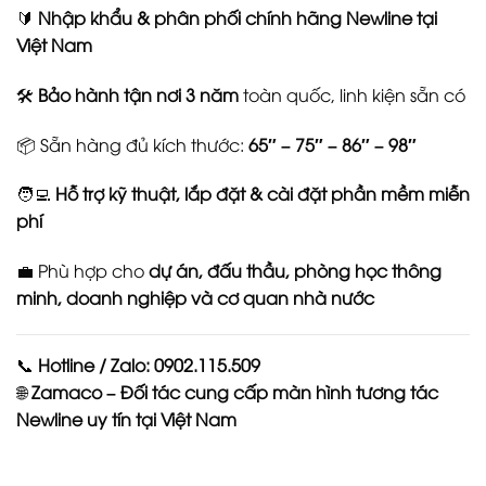
🔰
Nhập khẩu & phân phối chính hãng Newline tại
Việt Nam
🛠️
Bảo hành tận nơi 3 năm
toàn quốc, linh kiện sẵn có
📦 Sẵn hàng đủ kích thước:
65″ – 75″ – 86″ – 98″
🧑‍💻
Hỗ trợ kỹ thuật, lắp đặt & cài đặt phần mềm miễn
phí
💼 Phù hợp cho
dự án, đấu thầu, phòng học thông
minh, doanh nghiệp và cơ quan nhà nước
📞
Hotline / Zalo: 0902.115.509
🌐
Zamaco – Đối tác cung cấp màn hình tương tác
Newline uy tín tại Việt Nam