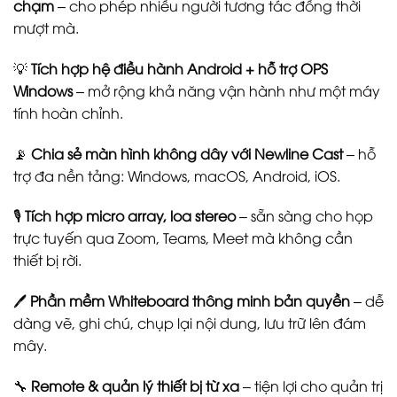
chạm
– cho phép nhiều người tương tác đồng thời
mượt mà.
💡
Tích hợp hệ điều hành Android + hỗ trợ OPS
Windows
– mở rộng khả năng vận hành như một máy
tính hoàn chỉnh.
📡
Chia sẻ màn hình không dây với Newline Cast
– hỗ
trợ đa nền tảng: Windows, macOS, Android, iOS.
🎙️
Tích hợp micro array, loa stereo
– sẵn sàng cho họp
trực tuyến qua Zoom, Teams, Meet mà không cần
thiết bị rời.
🖊️
Phần mềm Whiteboard thông minh bản quyền
– dễ
dàng vẽ, ghi chú, chụp lại nội dung, lưu trữ lên đám
mây.
🔧
Remote & quản lý thiết bị từ xa
– tiện lợi cho quản trị