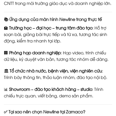
CNTT trong môi trường giáo dục và doanh nghiệp lớn.
📚
Ứng dụng của màn hình Newline trong thực tế
🏫
Trường học – đại học – trung tâm đào tạo
: Hỗ trợ
soạn bài, giảng bài trực tiếp và từ xa, tương tác sinh
động, kiểm tra nhanh tại lớp.
🏢
Phòng họp doanh nghiệp
: Họp video, trình chiếu
dữ liệu, ký duyệt văn bản, tương tác nhóm dễ dàng.
🏛️
Tổ chức nhà nước, bệnh viện, viện nghiên cứu
:
Trình bày thông tin, thảo luận nhóm, đào tạo nội bộ.
📊
Showroom – đào tạo khách hàng – studio
: Trình
chiếu trực quan, viết bảng, demo sản phẩm.
✅
Tại sao nên chọn Newline tại Zamaco?