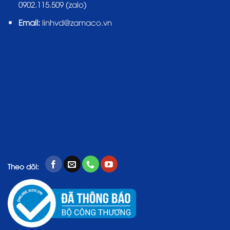
0902.115.509 (zalo)
Email:
linhvd@zamaco.vn
Theo dõi: