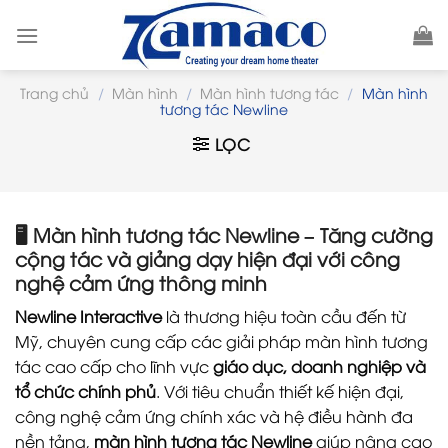
Skip
to
content
Trang chủ
/
Màn hình
/
Màn hình tương tác
/
Màn hình
tương tác Newline
LỌC
🖥️
Màn hình tương tác Newline – Tăng cường
cộng tác và giảng dạy hiện đại với công
nghệ cảm ứng thông minh
Newline Interactive
là thương hiệu toàn cầu đến từ
Mỹ, chuyên cung cấp các giải pháp màn hình tương
tác cao cấp cho lĩnh vực
giáo dục, doanh nghiệp và
tổ chức chính phủ
. Với tiêu chuẩn thiết kế hiện đại,
công nghệ cảm ứng chính xác và hệ điều hành đa
nền tảng,
màn hình tương tác Newline
giúp nâng cao