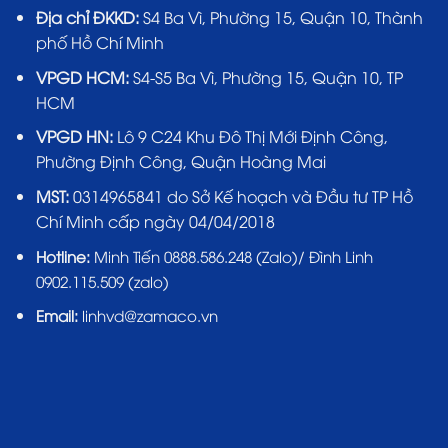
Địa chỉ ĐKKD:
S4 Ba Vì, Phường 15, Quận 10, Thành
phố Hồ Chí Minh
VPGD HCM:
S4-S5 Ba Vì, Phường 15, Quận 10, TP
HCM
VPGD HN:
Lô 9 C24 Khu Đô Thị Mới Định Công,
Phường Định Công, Quận Hoàng Mai
MST:
0314965841 do Sở Kế hoạch và Đầu tư TP Hồ
Chí Minh cấp ngày 04/04/2018
Hotline:
Minh Tiến 0888.586.248 (Zalo)/ Đình Linh
0902.115.509 (zalo)
Email:
linhvd@zamaco.vn