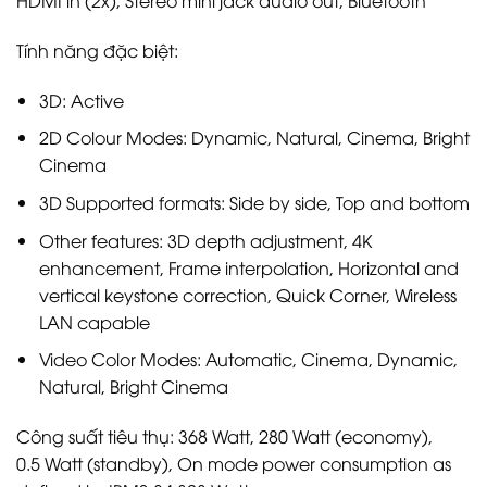
HDMI in (2x), Stereo mini jack audio out, Bluetooth
Tính năng đặc biệt:
3D: Active
2D Colour Modes: Dynamic, Natural, Cinema, Bright
Cinema
3D Supported formats: Side by side, Top and bottom
Other features: 3D depth adjustment, 4K
enhancement, Frame interpolation, Horizontal and
vertical keystone correction, Quick Corner, Wireless
LAN capable
Video Color Modes: Automatic, Cinema, Dynamic,
Natural, Bright Cinema
Công suất tiêu thụ: 368 Watt, 280 Watt (economy),
0.5 Watt (standby), On mode power consumption as