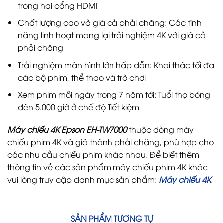
trong hai cổng HDMI
Chất lượng cao và giá cả phải chăng: Các tính
năng linh hoạt mang lại trải nghiệm 4K với giá cả
phải chăng
Trải nghiệm màn hình lớn hấp dẫn: Khai thác tối đa
các bộ phim, thể thao và trò chơi
Xem phim mỗi ngày trong 7 năm tới: Tuổi thọ bóng
đèn 5.000 giờ ở chế độ Tiết kiệm
Máy chiếu 4K Epson EH-TW7000
thuộc dòng máy
chiếu phim 4K và giá thành phải chăng, phù hợp cho
các nhu cầu chiếu phim khác nhau. Để biết thêm
thông tin về các sản phẩm máy chiếu phim 4K khác
vui lòng truy cập danh mục sản phẩm:
Máy chiếu 4K
.
SẢN PHẨM TƯƠNG TỰ