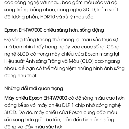
các công nghệ với nhau, bao gồm màu sắc và độ
sáng trắng bằng nhau, công nghệ 3LCD, kiểm soát
độ tương phản, HDR10 và xử lý màu sắc.
Epson EH-TW7000 c
hiếu sáng hơn, sống động
Độ sáng trắng không thể mang lại màu sắc thực sự
mà bạn nhìn thấy hàng ngày vào cuộc sống. Công
nghệ 3LCD có trong máy chiếu của Epson mang lại
Hiệu suất Ánh sáng Trắng và Màu (CLO) cao ngang
nhau, để bạn có thể trải nghiệm những hình ảnh sống
động như thật.
Những đổi mới quan trọng
Máy chiếu Epson EH-TW7000
có độ sáng màu cao hơn
đáng kể so với máy chiếu DLP 1 chip nhờ công nghệ
3LCD. Do đó, máy chiếu của Epson cung cấp màu
sắc sáng hơn gấp ba lần, dẫn đến hình ảnh sống
động và đầy màu sắc hơn