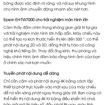
bóng được xác định rõ ràng, và nội suy khung hình
cho hình ảnh chuyển động nhanh sắc nét hơn.
Epson EH-TW7000 cho trải nghiệm màn hình lớn
Cảm thấy đắm chìm trong không gian giải trí tại gia
với trải nghiệm màn hình lớn hấp dẫn. Máy chiếu này
có thể tạo ra kích thước hiển thị lên đến 500 “, có thể
phát nội dung 2D và 3D, đồng thời tự hào có công
nghệ khử tiếng ồn. Thay đổi ống kính, thu phóng và
hiệu chỉnh hình ảnh đảm bảo rằng hình ảnh của bạn
ở chính xác nơi bạn muốn.
Truyền phát nội dung dễ dàng
Chỉ cần cắm và phát nội dung 4K bằng cách lắp
thiết bị phát trực tuyến vào mặt sau của máy chiếu
để nó sẵn sàng phát ngay trong giây lát. Bạn cũng có
thể hiển thị nội dung 4K từ bảng điều khiển trò chơi,
hộp giải mã tín hiệu số, đầu phát Blu-ray, máy tính