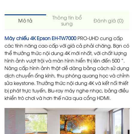
Thông tin bổ
Mô tả
Đánh giá (0)
sung
Máy chiếu 4K Epson EH-TW7000
PRO-UHD cung cấp
các tính năng cao cấp với giá cả phải chăng. Bạn có
thể thưởng thức nội dung 4K mới nhất, với chất lượng
hình ảnh vượt trội và màn hình hiển thị lên đến 500 “.
Nâng cấp hình ảnh thật dễ dàng bằng cách sử dụng
dịch chuyển ống kính, thu phóng quang học và chỉnh
sửa keystone. Thưởng thức nội dung 4K và kết nối thiết
bị phát trực tuyến, Blu-ray máy nghe nhạc, bảng điều
khiển trò chơi và hơn thế nữa qua cổng HDMI.