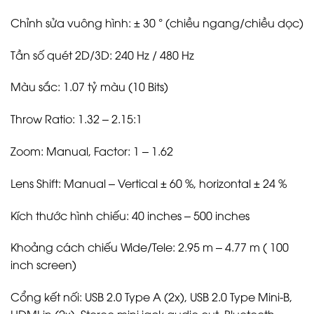
Chỉnh sửa vuông hình: ± 30 ° (chiều ngang/chiều dọc)
Tần số quét 2D/3D: 240 Hz / 480 Hz
Màu sắc: 1.07 tỷ màu (10 Bits)
Throw Ratio: 1.32 – 2.15:1
Zoom: Manual, Factor: 1 – 1.62
Lens Shift: Manual – Vertical ± 60 %, horizontal ± 24 %
Kích thước hình chiếu: 40 inches – 500 inches
Khoảng cách chiếu Wide/Tele: 2.95 m – 4.77 m ( 100
inch screen)
Cổng kết nối: USB 2.0 Type A (2x), USB 2.0 Type Mini-B,