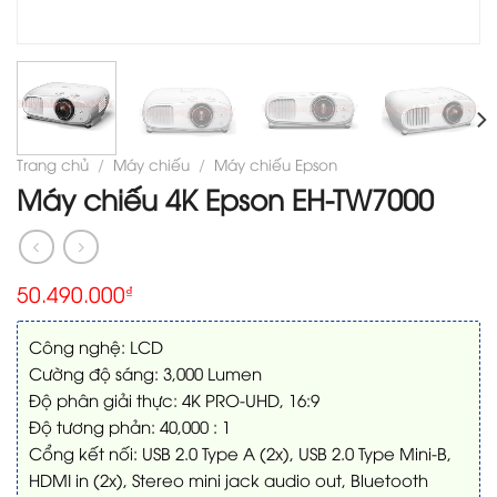
Trang chủ
/
Máy chiếu
/
Máy chiếu Epson
Máy chiếu 4K Epson EH-TW7000
50.490.000
₫
Công nghệ: LCD
Cường độ sáng: 3,000 Lumen
Độ phân giải thực: 4K PRO-UHD, 16:9
Độ tương phản: 40,000 : 1
Cổng kết nối: USB 2.0 Type A (2x), USB 2.0 Type Mini-B,
HDMI in (2x), Stereo mini jack audio out, Bluetooth