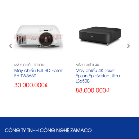
MÁY CHIẾU EPSON
MÁY CHIẾU 4K
-
Máy chiếu Full HD Epson
Máy chiếu 4K Laser
EH-TW5650
Epson EpiqVision Ultra
LS650B
30.000.000
₫
88.000.000
₫
0₫.
CÔNG TY TNHH CÔNG NGHỆ ZAMACO