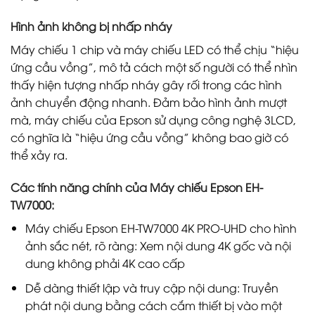
Hình ảnh không bị nhấp nháy
Máy chiếu 1 chip và máy chiếu LED có thể chịu “hiệu
ứng cầu vồng”, mô tả cách một số người có thể nhìn
thấy hiện tượng nhấp nháy gây rối trong các hình
ảnh chuyển động nhanh. Đảm bảo hình ảnh mượt
mà, máy chiếu của Epson sử dụng công nghệ 3LCD,
có nghĩa là “hiệu ứng cầu vồng” không bao giờ có
thể xảy ra.
Các tính năng chính của Máy chiếu
Epson EH-
TW7000
:
Máy chiếu Epson EH-TW7000 4K PRO-UHD cho hình
ảnh sắc nét, rõ ràng: Xem nội dung 4K gốc và nội
dung không phải 4K cao cấp
Dễ dàng thiết lập và truy cập nội dung: Truyền
phát nội dung bằng cách cắm thiết bị vào một