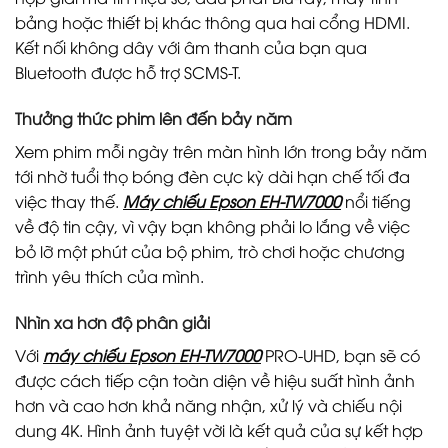
bảng hoặc thiết bị khác thông qua hai cổng HDMI.
Kết nối không dây với âm thanh của bạn qua
Bluetooth được hỗ trợ SCMS-T.
Thưởng thức phim lên đến bảy năm
Xem phim mỗi ngày trên màn hình lớn trong bảy năm
tới nhờ tuổi thọ bóng đèn cực kỳ dài hạn chế tối đa
việc thay thế.
Máy chiếu Epson EH-TW7000
nổi tiếng
về độ tin cậy, vì vậy bạn không phải lo lắng về việc
bỏ lỡ một phút của bộ phim, trò chơi hoặc chương
trình yêu thích của mình.
Nhìn xa hơn độ phân giải
Với
máy chiếu Epson EH-TW7000
PRO-UHD, bạn sẽ có
được cách tiếp cận toàn diện về hiệu suất hình ảnh
hơn và cao hơn khả năng nhận, xử lý và chiếu nội
dung 4K. Hình ảnh tuyệt vời là kết quả của sự kết hợp