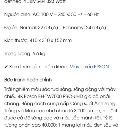
defined in JBMS-84 323 Watt
Nguồn điện: AC 100 V – 240 V, 50 Hz – 60 Hz
Độ ồn: Normal: 32 dB (A) – Economy: 24 dB (A)
Kích thước: 410‎ x 310 x 157 mm
Trọng lượng: 6.6 kg
✔ Xem thêm sản phẩm khác:
Máy chiếu EPSON
Bức tranh hoàn chỉnh
Trải nghiệm màu sắc tươi sáng, sống động với máy
chiếu 4K Epson EH-TW7000 PRO-UHD giá cả phải
chăng. Bằng cách cung cấp Công suất Ánh sáng
Trắng và Màu cao như nhau là 3.000 lumen, nó đạt
được cả độ sáng cao và màu sắc mãnh liệt. Tỷ lệ
tương phản cao 40.000: 1 mang lại màu đen sâu và