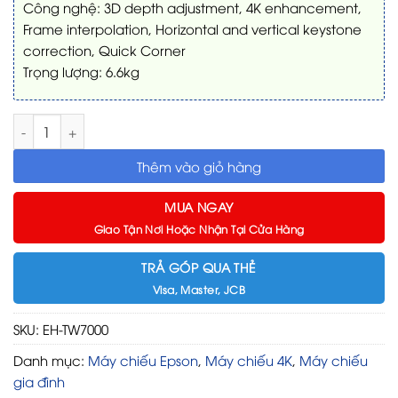
Công nghệ: 3D depth adjustment, 4K enhancement,
Frame interpolation, Horizontal and vertical keystone
correction, Quick Corner
Trọng lượng: 6.6kg
Máy chiếu 4K Epson EH-TW7000 số lượng
Thêm vào giỏ hàng
MUA NGAY
Giao Tận Nơi Hoặc Nhận Tại Cửa Hàng
TRẢ GÓP QUA THẺ
Visa, Master, JCB
SKU:
EH-TW7000
Danh mục:
Máy chiếu Epson
,
Máy chiếu 4K
,
Máy chiếu
gia đình