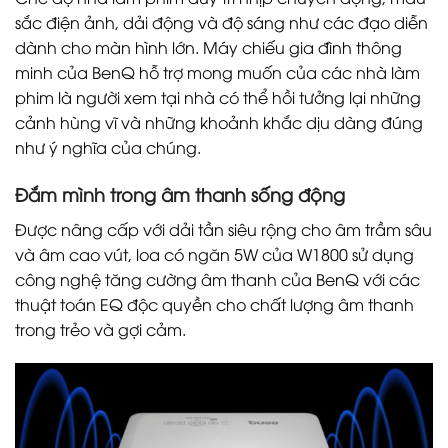
sắc điện ảnh, dải động và độ sáng như các đạo diễn
dành cho màn hình lớn. Máy chiếu gia đình thông
minh của BenQ hỗ trợ mong muốn của các nhà làm
phim là người xem tại nhà có thể hồi tưởng lại những
cảnh hùng vĩ và những khoảnh khắc dịu dàng đúng
như ý nghĩa của chúng.
Đắm mình trong âm thanh sống động
Được nâng cấp với dải tần siêu rộng cho âm trầm sâu
và âm cao vút, loa có ngăn 5W của W1800 sử dụng
công nghệ tăng cường âm thanh của BenQ với các
thuật toán EQ độc quyền cho chất lượng âm thanh
trong trẻo và gợi cảm.