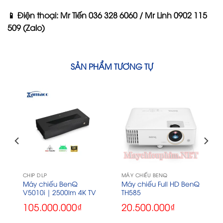
📱 Điện thoại: Mr Tiến 036 328 6060 / Mr Linh 0902 115
509 (Zalo)
SẢN PHẨM TƯƠNG TỰ
CHIP DLP
MÁY CHIẾU BENQ
Q
Máy chiếu BenQ
Máy chiếu Full HD BenQ
V5010i｜2500lm 4K TV
TH585
105.000.000
₫
20.500.000
₫