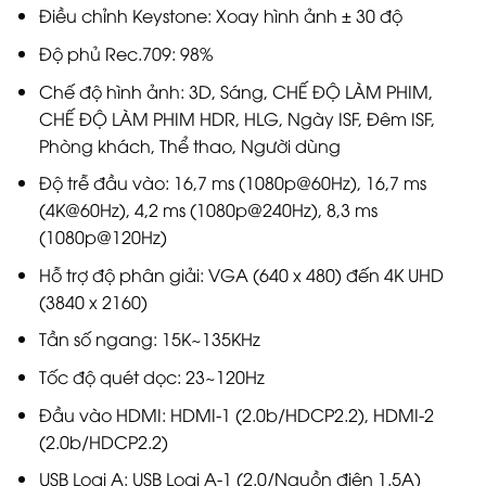
Điều chỉnh Keystone: Xoay hình ảnh ± 30 độ
Độ phủ Rec.709: 98%
Chế độ hình ảnh: 3D, Sáng, CHẾ ĐỘ LÀM PHIM,
CHẾ ĐỘ LÀM PHIM HDR, HLG, Ngày ISF, Đêm ISF,
Phòng khách, Thể thao, Người dùng
Độ trễ đầu vào: 16,7 ms (1080p@60Hz), 16,7 ms
(4K@60Hz), 4,2 ms (1080p@240Hz), 8,3 ms
(1080p@120Hz)
Hỗ trợ độ phân giải: VGA (640 x 480) đến 4K UHD
(3840 x 2160)
Tần số ngang: 15K~135KHz
Tốc độ quét dọc: 23~120Hz
Đầu vào HDMI: HDMI-1 (2.0b/HDCP2.2), HDMI-2
(2.0b/HDCP2.2)
USB Loại A: USB Loại A-1 (2.0/Nguồn điện 1.5A)