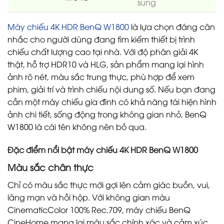
sung
Máy chiếu 4K HDR BenQ W1800
là lựa chọn đáng cân
nhắc cho người dùng đang tìm kiếm thiết bị trình
chiếu chất lượng cao tại nhà. Với độ phân giải 4K
thật, hỗ trợ HDR10 và HLG, sản phẩm mang lại hình
ảnh rõ nét, màu sắc trung thực, phù hợp để xem
phim, giải trí và trình chiếu nội dung số. Nếu bạn đang
cần một máy chiếu gia đình có khả năng tái hiện hình
ảnh chi tiết, sống động trong không gian nhỏ, BenQ
W1800 là cái tên không nên bỏ qua.
Đặc điểm nổi bật máy chiếu 4K HDR BenQ W1800
Màu sắc chân thực
Chỉ có màu sắc thực mới gợi lên cảm giác buồn, vui,
lãng mạn và hồi hộp. Với không gian màu
CinematicColor 100% Rec.709, máy chiếu BenQ
CineHome mang lại màu sắc chính xác và cảm xúc