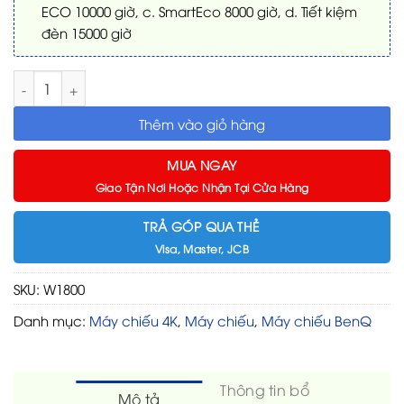
ECO 10000 giờ, c. SmartEco 8000 giờ, d. Tiết kiệm
đèn 15000 giờ
Máy chiếu 4K HDR BenQ W1800 số lượng
Thêm vào giỏ hàng
MUA NGAY
Giao Tận Nơi Hoặc Nhận Tại Cửa Hàng
TRẢ GÓP QUA THẺ
Visa, Master, JCB
SKU:
W1800
Danh mục:
Máy chiếu 4K
,
Máy chiếu
,
Máy chiếu BenQ
Thông tin bổ
Mô tả