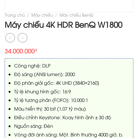
Trang chủ
/
Máy chiếu
/
Máy chiếu BenQ
Máy chiếu 4K HDR BenQ W1800
34.000.000
₫
Công nghệ: DLP
Độ sáng (ANSI lumen): 2000
Độ phân giải gốc: 4K UHD (3840×2160)
Tỷ lệ khung hình gốc: 16:9
Tỷ lệ tương phản (FOFO): 10.000:1
Màu hiển thị: 30 bit (1,07 tỷ màu)
Điều chỉnh Keystone: Xoay hình ảnh ± 30 độ
Nguồn sáng: Đèn
Vòng đời ánh sáng: Một. Bình thường 4000 giờ, b.