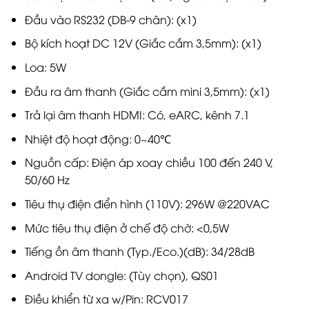
Đầu vào RS232 (DB-9 chân): (x1)
Bộ kích hoạt DC 12V (Giắc cắm 3,5mm): (x1)
Loa: 5W
Đầu ra âm thanh (Giắc cắm mini 3,5mm): (x1)
Trả lại âm thanh HDMI: Có, eARC, kênh 7.1
Nhiệt độ hoạt động: 0~40℃
Nguồn cấp: Điện áp xoay chiều 100 đến 240 V,
50/60 Hz
Tiêu thụ điện điển hình (110V): 296W @220VAC
Mức tiêu thụ điện ở chế độ chờ: <0,5W
Tiếng ồn âm thanh (Typ./Eco.)(dB): 34/28dB
Android TV dongle: (Tùy chọn), QS01
Điều khiển từ xa w/Pin: RCV017