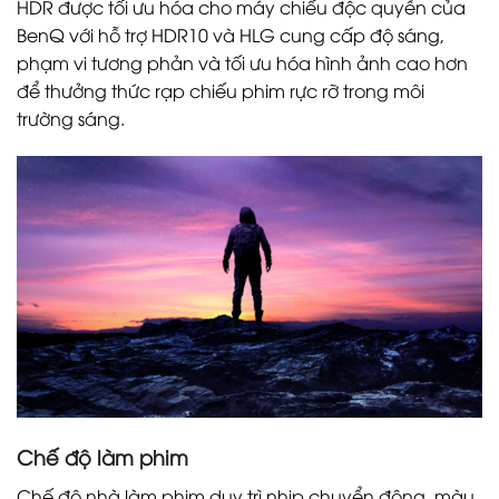
HDR được tối ưu hóa cho máy chiếu độc quyền của
BenQ với hỗ trợ HDR10 và HLG cung cấp độ sáng,
phạm vi tương phản và tối ưu hóa hình ảnh cao hơn
để thưởng thức rạp chiếu phim rực rỡ trong môi
trường sáng.
Chế độ làm phim
Chế độ nhà làm phim duy trì nhịp chuyển động, màu