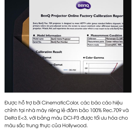
Được hỗ trợ bởi CinematicColor, các báo cáo hiệu
chỉnh tại nhà máy riêng lẻ đảm bảo 100% Rec.709 và
Delta E<3, với bảng màu DCI-P3 được tối ưu hóa cho
màu sắc trung thực của Hollywood.