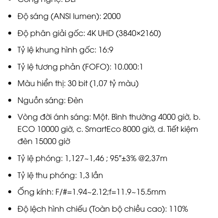
Độ sáng (ANSI lumen): 2000
Độ phân giải gốc: 4K UHD (3840×2160)
Tỷ lệ khung hình gốc: 16:9
Tỷ lệ tương phản (FOFO): 10.000:1
Màu hiển thị: 30 bit (1,07 tỷ màu)
Nguồn sáng: Đèn
Vòng đời ánh sáng: Một. Bình thường 4000 giờ, b.
ECO 10000 giờ, c. SmartEco 8000 giờ, d. Tiết kiệm
đèn 15000 giờ
Tỷ lệ phóng: 1,127~1,46 ; 95″±3% @2,37m
Tỷ lệ thu phóng: 1,3 lần
Ống kính: F/#=1.94~2.12;f=11.9~15.5mm
Độ lệch hình chiếu (Toàn bộ chiều cao): 110%