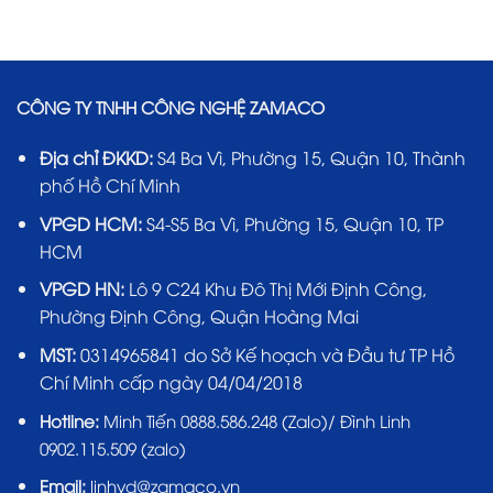
CÔNG TY TNHH CÔNG NGHỆ ZAMACO
Địa chỉ ĐKKD:
S4 Ba Vì, Phường 15, Quận 10, Thành
phố Hồ Chí Minh
VPGD HCM:
S4-S5 Ba Vì, Phường 15, Quận 10, TP
HCM
VPGD HN:
Lô 9 C24 Khu Đô Thị Mới Định Công,
Phường Định Công, Quận Hoàng Mai
MST:
0314965841 do Sở Kế hoạch và Đầu tư TP Hồ
Chí Minh cấp ngày 04/04/2018
Hotline:
Minh Tiến 0888.586.248 (Zalo)/ Đình Linh
0902.115.509 (zalo)
Email:
linhvd@zamaco.vn