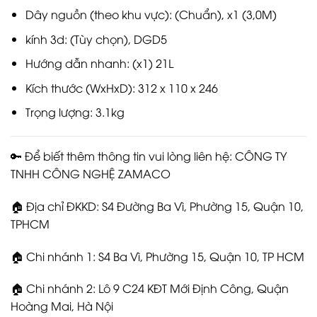
Dây nguồn (theo khu vực): (Chuẩn), x1 (3,0M)
kính 3d: (Tùy chọn), DGD5
Hướng dẫn nhanh: (x1) 21L
Kích thước (WxHxD): 312 x 110 x 246
Trọng lượng: 3.1kg
🔑 Để biết thêm thông tin vui lòng liên hệ: CÔNG TY
TNHH CÔNG NGHỆ ZAMACO
🏠 Địa chỉ ĐKKD: S4 Đường Ba Vì, Phường 15, Quận 10,
TPHCM
🏠 Chi nhánh 1: S4 Ba Vì, Phường 15, Quận 10, TP HCM
🏠 Chi nhánh 2: Lô 9 C24 KĐT Mới Định Công, Quận
Hoàng Mai, Hà Nội