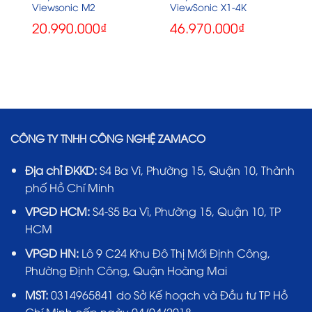
Viewsonic M2
ViewSonic X1-4K
20.990.000
₫
46.970.000
₫
CÔNG TY TNHH CÔNG NGHỆ ZAMACO
Địa chỉ ĐKKD:
S4 Ba Vì, Phường 15, Quận 10, Thành
phố Hồ Chí Minh
VPGD HCM:
S4-S5 Ba Vì, Phường 15, Quận 10, TP
HCM
VPGD HN:
Lô 9 C24 Khu Đô Thị Mới Định Công,
Phường Định Công, Quận Hoàng Mai
MST:
0314965841 do Sở Kế hoạch và Đầu tư TP Hồ
Chí Minh cấp ngày 04/04/2018