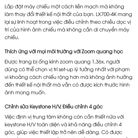
Lắp đặt máy chiếu một cách liền mạch mà không
làm thay đổi thiết kế nội thất của bạn. LX700-4K mang
lại sự linh hoạt trong việc điều chỉnh theo chiều dọc vị
trí của hình ảnh chiếu mà không cần di chuyển máy
chiếu.
Thích ứng với mọi môi trường với Zoom quang học
Được trang bị ống kính zoom quang 1,36x, người
dùng có thể chọn vị trí set-up lý tưởng nhất với phạm
vi khoảng cách chiếu rộng hơn mà không ảnh hưởng
đến thiết kế nội thất mà vẫn có được kích thước hình
ảnh mong muốn.
Chỉnh sửa Keystone H/V, Điều chỉnh 4 góc
Việc định vị trung tâm không còn cần thiết nữa với
keystone H/V toàn diện và khả năng điều chỉnh 4
góc, giúp việc thiết lập trở nên dễ dàng. Có được