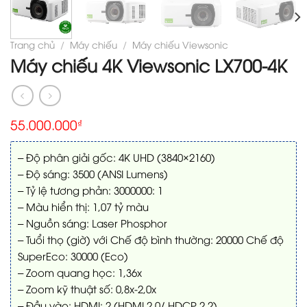
Trang chủ
/
Máy chiếu
/
Máy chiếu Viewsonic
Máy chiếu 4K Viewsonic LX700-4K
55.000.000
₫
– Độ phân giải gốc: 4K UHD (3840×2160)
– Độ sáng: 3500 (ANSI Lumens)
– Tỷ lệ tương phản: 3000000: 1
– Màu hiển thị: 1,07 tỷ màu
– Nguồn sáng: Laser Phosphor
– Tuổi thọ (giờ) với Chế độ bình thường: 20000 Chế độ
SuperEco: 30000 (Eco)
– Zoom quang học: 1,36x
– Zoom kỹ thuật số: 0,8x-2,0x
– Đầu vào: HDMI: 2 (HDMI 2.0/ HDCP 2.2)