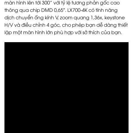
màn hình lên tới 300” với tỷ lệ tương phản gốc cao
thông qua chip DMD 0,65″. LX700-4K có tính năng
dịch chuyển ống kính V, zoom quang 1,36x, keystone
H/V và điều chỉnh 4 góc, cho phép bạn dễ dàng thiết
lập một màn hình lớn phù hợp với sở thích của bạn.​