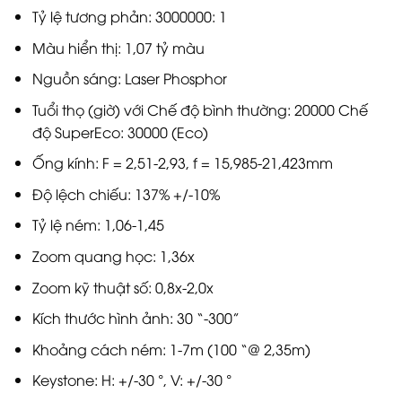
Tỷ lệ tương phản: 3000000: 1
Màu hiển thị: 1,07 tỷ màu
Nguồn sáng: Laser Phosphor
Tuổi thọ (giờ) với Chế độ bình thường: 20000 Chế
độ SuperEco: 30000 (Eco)
Ống kính: F = 2,51-2,93, f = 15,985-21,423mm
Độ lệch chiếu: 137% +/-10%
Tỷ lệ ném: 1,06-1,45
Zoom quang học: 1,36x
Zoom kỹ thuật số: 0,8x-2,0x
Kích thước hình ảnh: 30 “-300”
Khoảng cách ném: 1-7m (100 “@ 2,35m)
Keystone: H: +/-30 °, V: +/-30 °