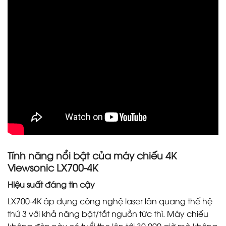
Tính năng nổi bật của máy chiếu 4K
Viewsonic LX700-4K
Hiệu suất đáng tin cậy
LX700-4K áp dụng công nghệ laser lân quang thế hệ
thứ 3 với khả năng bật/tắt nguồn tức thì. Máy chiếu
không đèn này có tuổi thọ lên tới 30.000 giờ mà không