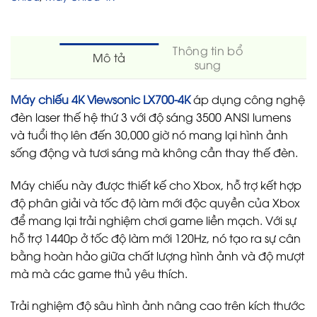
Thông tin bổ
Mô tả
sung
Máy chiếu 4K Viewsonic LX700-4K
áp dụng công nghệ
đèn laser thế hệ thứ 3 với độ sáng 3500 ANSI lumens
và tuổi thọ lên đến 30,000 giờ nó mang lại hình ảnh
sống động và tươi sáng mà không cần thay thế đèn.
Máy chiếu này được thiết kế cho Xbox, hỗ trợ kết hợp
độ phân giải và tốc độ làm mới độc quyền của Xbox
để mang lại trải nghiệm chơi game liền mạch. Với sự
hỗ trợ 1440p ở tốc độ làm mới 120Hz, nó tạo ra sự cân
bằng hoàn hảo giữa chất lượng hình ảnh và độ mượt
mà mà các game thủ yêu thích.
Trải nghiệm độ sâu hình ảnh nâng cao trên kích thước