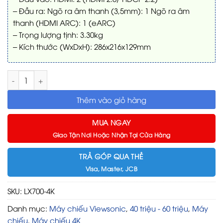
– Đầu ra: Ngõ ra âm thanh (3,5mm): 1 Ngõ ra âm
thanh (HDMI ARC): 1 (eARC)
– Trọng lượng tịnh: 3.30kg
– Kích thước (WxDxH): 286x216x129mm
Máy chiếu 4K Viewsonic LX700-4K số lượng
Thêm vào giỏ hàng
MUA NGAY
Giao Tận Nơi Hoặc Nhận Tại Cửa Hàng
TRẢ GÓP QUA THẺ
Visa, Master, JCB
SKU:
LX700-4K
Danh mục:
Máy chiếu Viewsonic
,
40 triệu - 60 triệu
,
Máy
chiếu
,
Máy chiếu 4K