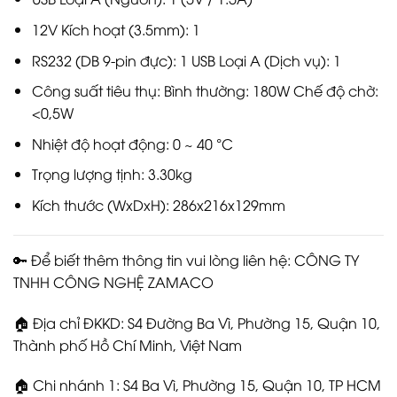
12V Kích hoạt (3.5mm): 1
RS232 (DB 9-pin đực): 1 USB Loại A (Dịch vụ): 1
Công suất tiêu thụ: Bình thường: 180W Chế độ chờ:
<0,5W
Nhiệt độ hoạt động: 0 ~ 40 °C
Trọng lượng tịnh: 3.30kg
Kích thước (WxDxH): 286x216x129mm
🔑 Để biết thêm thông tin vui lòng liên hệ: CÔNG TY
TNHH CÔNG NGHỆ ZAMACO
🏠 Địa chỉ ĐKKD: S4 Đường Ba Vì, Phường 15, Quận 10,
Thành phố Hồ Chí Minh, Việt Nam
🏠 Chi nhánh 1: S4 Ba Vì, Phường 15, Quận 10, TP HCM