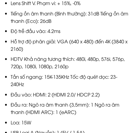
Lens Shift V. Phạm vi: + 15%, -0%
Tiếng ồn âm thanh (Bình thường): 31dB Tiếng ồn âm
thanh (Eco): 26dB
Độ trễ đầu vào: 4.2ms
Hỗ trợ độ phân giải: VGA (640 x 480) đến 4K (3840 x
2160)
HDTV Khả năng tương thích: 480i, 480p, 576i, 576p,
720p, 1080i, 1080p, 2160p
Tần số ngang: 15K-135KHz Tốc độ quét dọc: 23-
240Hz
Đầu vào: HDMI: 2 (HDMI 2.0/ HDCP 2.2)
Đầu ra: Ngõ ra âm thanh (3,5mm): 1 Ngõ ra âm
thanh (HDMI ARC): 1 (eARC)
Loa: 15W
USB Loại A (Nguồn): 1 (5V / 1.5A)