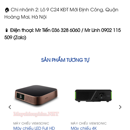
🏠 Chi nhánh 2: Lô 9 C24 KĐT Mới Định Công, Quận
Hoàng Mai, Hà Nội
📱 Điện thoại: Mr Tiến 036 328 6060 / Mr Linh 0902 115
509 (Zalo)
SẢN PHẨM TƯƠNG TỰ
MÁY CHIẾU VIEWSONIC
MÁY CHIẾU VIEWSONIC
Máy chiếu LED Full HD
Máy chiếu 4K