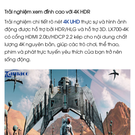
Trải nghiệm xem đỉnh cao với 4K HDR
Trải nghiệm chi tiết rõ nét
4K UHD
thực sự và hình ảnh
động được hỗ trợ bởi HDR/HLG và hỗ trợ 3D. LX700-4K
có cổng HDMI 2.0b/HDCP 2.2 kép cho nội dung chất
lượng 4K nguyên bản, giúp các trò chơi, thể thao,
phim và phát trực tuyến yêu thích của bạn trở nên
sống động.