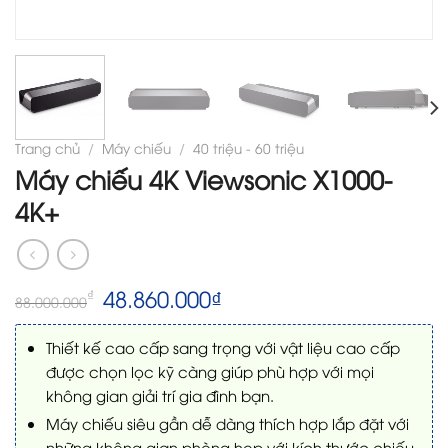
Trang chủ
/
Máy chiếu
/
40 triệu - 60 triệu
Máy chiếu 4K Viewsonic X1000-
4K+
Giá
Giá
48.860.000
₫
₫
88.000.000
gốc
hiện
là:
tại
Thiết kế cao cấp sang trọng với vật liệu cao cấp
88.000.000₫.
là:
48.860.000₫.
được chọn lọc kỹ càng giúp phù hợp với mọi
không gian giải trí gia đình bạn.
Máy chiếu siêu gần dễ dàng thích hợp lắp đặt với
những không gian phòng hẹp với kích thước chiếu