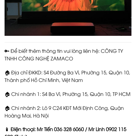
🔑 Để biết thêm thông tin vui lòng liên hệ: CÔNG TY
TNHH CÔNG NGHỆ ZAMACO
🏠 Địa chỉ ĐKKD: S4 Đường Ba Vì, Phường 15, Quận 10,
Thành phố Hồ Chí Minh, Việt Nam
🏠 Chi nhánh 1: S4 Ba Vì, Phường 15, Quận 10, TP HCM
🏠 Chi nhánh 2: Lô 9 C24 KĐT Mới Định Công, Quận
Hoàng Mai, Hà Nội
📱 Điện thoại: Mr Tiến 036 328 6060 / Mr Linh 0902 115