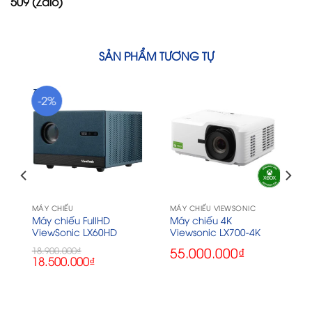
509 (Zalo)
SẢN PHẨM TƯƠNG TỰ
-2%
MÁY CHIẾU
MÁY CHIẾU VIEWSONIC
Máy chiếu FullHD
Máy chiếu 4K
ViewSonic LX60HD
Viewsonic LX700-4K
55.000.000
₫
18.900.000
₫
Giá
Giá
18.500.000
₫
gốc
hiện
là:
tại
18.900.000₫.
là:
18.500.000₫.