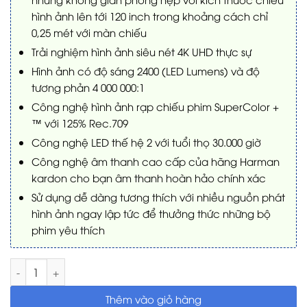
hình ảnh lên tới 120 inch trong khoảng cách chỉ
0,25 mét với màn chiếu
Trải nghiệm hình ảnh siêu nét 4K UHD thực sự
Hình ảnh có độ sáng 2400 (LED Lumens) và độ
tương phản 4 000 000:1
Công nghệ hình ảnh rạp chiếu phim SuperColor +
™ với 125% Rec.709
Công nghệ LED thế hệ 2 với tuổi thọ 30.000 giờ
Công nghệ âm thanh cao cấp của hãng Harman
kardon cho bạn âm thanh hoàn hảo chính xác
Sử dụng dễ dàng tương thích với nhiều nguồn phát
hình ảnh ngay lập tức để thưởng thức những bộ
phim yêu thích
Máy chiếu 4K Viewsonic X1000-4K+ số lượng
Thêm vào giỏ hàng