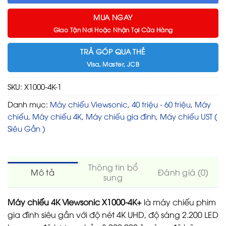
MUA NGAY
Giao Tận Nơi Hoặc Nhận Tại Cửa Hàng
TRẢ GÓP QUA THẺ
Visa, Master, JCB
SKU:
X1000-4K-1
Danh mục:
Máy chiếu Viewsonic
,
40 triệu - 60 triệu
,
Máy
chiếu
,
Máy chiếu 4K
,
Máy chiếu gia đình
,
Máy chiếu UST (
Siêu Gần )
Thông tin bổ
Mô tả
Đánh giá (0)
sung
Máy chiếu 4K Viewsonic X1000-4K+
là máy chiếu phim
gia đình siêu gần với độ nét 4K UHD, độ sáng 2.200 LED