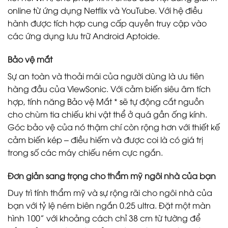
online từ ứng dụng Netflix và YouTube. Với hệ điều
hành được tích hợp cung cấp quyền truy cập vào
các ứng dụng lưu trữ Android Aptoide.
Bảo vệ mắt
Sự an toàn và thoải mái của người dùng là ưu tiên
hàng đầu của ViewSonic. Với cảm biến siêu âm tích
hợp, tính năng Bảo vệ Mắt * sẽ tự động cắt nguồn
cho chùm tia chiếu khi vật thể ở quá gần ống kính.
Góc bảo vệ của nó thậm chí còn rộng hơn với thiết kế
cảm biến kép – điều hiếm và được coi là có giá trị
trong số các máy chiếu ném cực ngắn.
Đơn giản sang trọng cho thẩm mỹ ngôi nhà của bạn
Duy trì tính thẩm mỹ và sự rộng rãi cho ngôi nhà của
bạn với tỷ lệ ném biên ngắn 0.25 ultra. Đặt một màn
hình 100” với khoảng cách chỉ 38 cm từ tường để