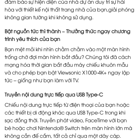
đảm bảo sự hiện diện của nhà dự án duy trì sự hài
hòa với thiết kế nội thất trang nhã của bạn,giải phóng
không gian tường khi không sử dụng.
Bật nguồn tức thì thành – Thưởng thức ngay chương
trình yêu thích của bạn
Bạn mệt mỏi khi nhìn chằm chằm vào một màn hình
trống chờ đợi màn hình bắt đầu? Chúng tôi đã cách
mạng hóa thời gian bắt đầu máy chiếu khuôn mẫu
và cho phép bạn bật Viewsonic X1000-4K+ ngay lập
tức – giống như bạn làm với TV.
Truyền nội dung trực tiếp qua USB Type-C
Chiếu nội dung trực tiếp từ điện thoại của bạn hoặc
các thiết bị di động khác qua USB Type-C trong khi
sạc đồng thời. Truyền phát video, FaceTime với bạn
bè hoặc chơi Nintendo® Switch trên màn hình lớn mà
không cần đế cắm, tất cả chỉ qua một dây cáp.