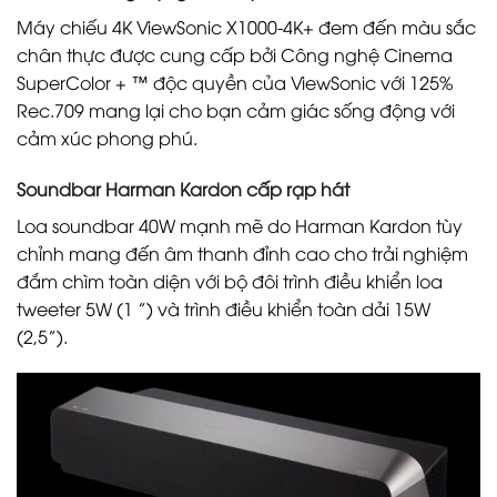
Máy chiếu 4K ViewSonic X1000-4K+ đem đến màu sắc
chân thực được cung cấp bởi Công nghệ Cinema
SuperColor + ™ độc quyền của ViewSonic với 125%
Rec.709 mang lại cho bạn cảm giác sống động với
cảm xúc phong phú.
Soundbar Harman Kardon cấp rạp hát
Loa soundbar 40W mạnh mẽ do Harman Kardon tùy
chỉnh mang đến âm thanh đỉnh cao cho trải nghiệm
đắm chìm toàn diện với bộ đôi trình điều khiển loa
tweeter 5W (1 ”) và trình điều khiển toàn dải 15W
(2,5”).