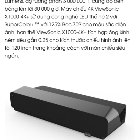
Lumens, độ tương phản 3 000 000:1, cùng độ bên
bóng lên tới 30 000 giờ. Máy chiếu 4K ViewSonic
X1000-4K+ sử dụng công nghệ LED thế hệ 2 với
SuperColor+™ với 125% Rec.709 cho màu sắc điện
ảnh, hơn thế ViewSonic X1000-4K+ tích hợp ống kính
ném siêu gần 0,25 cho kích thước chiếu hình ảnh lên
tới 120 inch trong khoảng cách với màn chiếu siêu
ngắn.