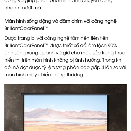
động và giúp phân phối hình ảnh chuyển động
nhanh mượt mà.
Màn hình sống động và đắm chìm với công nghệ
BrilliantColorPanel™
Được trang bị với công nghệ tấm nền tiên tiến
BrilliantColorPanel™ được thiết kế để làm lệch 90%
ánh sáng xung quanh và giữ cho màu sắc trung thực
hiển thị trên màn hình không bị ảnh hưởng. Trong khi
đó, nó đạt được tỷ lệ tương phản cao gấp 4 lần so với
màn hình máy chiếu thông thường.