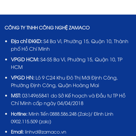
0₫.
CÔNG TY TNHH CÔNG NGHỆ ZAMACO
Địa chỉ ĐKKD:
S4 Ba Vì, Phường 15, Quận 10, Thành
phố Hồ Chí Minh
VPGD HCM:
S4-S5 Ba Vì, Phường 15, Quận 10, TP
HCM
VPGD HN:
Lô 9 C24 Khu Đô Thị Mới Định Công,
Phường Định Công, Quận Hoàng Mai
MST:
0314965841 do Sở Kế hoạch và Đầu tư TP Hồ
Chí Minh cấp ngày 04/04/2018
Hotline:
Minh Tiến 0888.586.248 (Zalo)/ Đình Linh
0902.115.509 (zalo)
Email:
linhvd@zamaco.vn