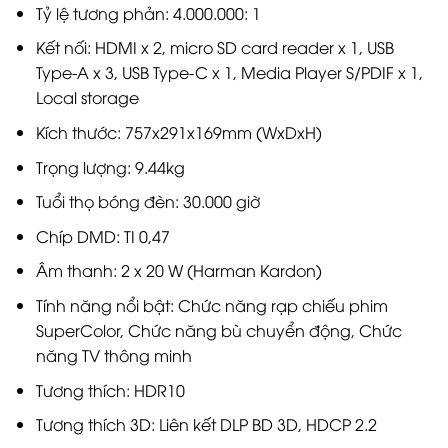
Tỷ lệ tương phản: 4.000.000: 1
Kết nối: HDMI x 2, micro SD card reader x 1, USB
Type-A x 3, USB Type-C x 1, Media Player S/PDIF x 1,
Local storage
Kích thước: 757x291x169mm (WxDxH)
Trọng lượng: 9.44kg
Tuổi thọ bóng đèn: 30.000 giờ
Chíp DMD: TI 0,47
Âm thanh: 2 x 20 W (Harman Kardon)
Tính năng nổi bật: Chức năng rạp chiếu phim
SuperColor, Chức năng bù chuyển động, Chức
năng TV thông minh
Tương thích: HDR10
Tương thích 3D: Liên kết DLP BD 3D, HDCP 2.2