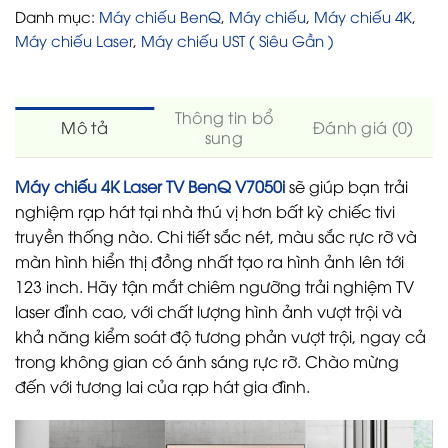
Danh mục:
Máy chiếu BenQ
,
Máy chiếu
,
Máy chiếu 4K
,
Máy chiếu Laser
,
Máy chiếu UST ( Siêu Gần )
Thông tin bổ
Mô tả
Đánh giá (0)
sung
Máy chiếu 4K Laser TV BenQ V7050i
sẽ giúp bạn trải
nghiệm rạp hát tại nhà thú vị hơn bất kỳ chiếc tivi
truyền thống nào. Chi tiết sắc nét, màu sắc rực rỡ và
màn hình hiển thị đồng nhất tạo ra hình ảnh lên tới
123 inch. Hãy tận mắt chiêm ngưỡng trải nghiệm TV
laser đỉnh cao, với chất lượng hình ảnh vượt trội và
khả năng kiểm soát độ tương phản vượt trội, ngay cả
trong không gian có ánh sáng rực rỡ. Chào mừng
đến với tương lai của rạp hát gia đình.