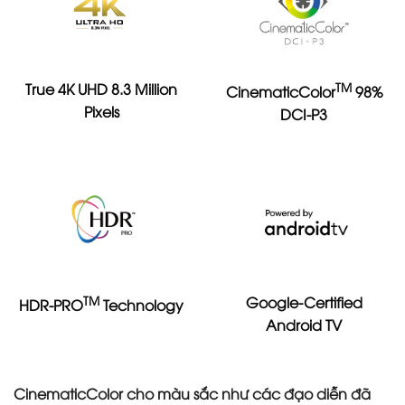
True 4K UHD 8.3 Million
TM
CinematicColor
98%
Pixels
DCI-P3
TM
Google-Certified
HDR-PRO
Technology
Android TV
CinematicColor cho màu sắc như các đạo diễn đã