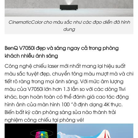
CinematicColor cho màu sắc như các đạo diễn đã hình
dung
BenQ V7050i đẹp và sáng ngay cả trong phòng
khách nhiều ánh sáng
Công nghệ chiếu laser mới nhất mang lại hiệu suất
màu sắc tuyệt đẹp, chuyển tông màu mượt mà và chi
tiết rõ ràng trong mọi ánh sáng. Với mức âm lượng
màu của V7050i lớn hơn 1.3 lần so với các dòng Tivi
khác, bạn hoàn toàn có thể đánh giá cao tác động
hình ảnh của màn hình 100 ”ở định dạng 4K thực.
Biến bất kỳ căn phòng sáng sủa nào thành trải
nghiệm công chiếu tại phòng vé!