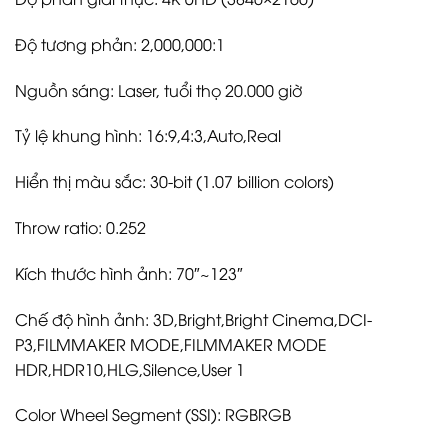
Độ tương phản: 2,000,000:1
Nguồn sáng: Laser, tuổi thọ 20.000 giờ
Tỷ lệ khung hình: 16:9,4:3,Auto,Real
Hiển thị màu sắc: 30-bit (1.07 billion colors)
Throw ratio: 0.252
Kích thước hình ảnh: 70″~123″
Chế độ hình ảnh: 3D,Bright,Bright Cinema,DCI-
P3,FILMMAKER MODE,FILMMAKER MODE
HDR,HDR10,HLG,Silence,User 1
Color Wheel Segment (SSI): RGBRGB