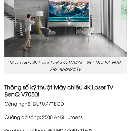
Máy chiếu 4K Laser TV BenQ V7050i – 98% DCI-P3, HDR-
Pro, Android TV
Thông số kỹ thuật Máy chiếu 4K Laser TV
BenQ V7050i
Công nghệ: DLP 0.47″ ECD
Cường độ sáng: 2500 ANSI Lumens
Độ phân giải thực: 4K UHD (3840×2160)