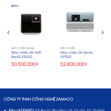
MÁY CHIẾU BENQ
MÁY CHIẾU
Máy chiếu 4K HDR
Máy chiếu 4K BenQ
BenQ X300G
GP500
50.500.000
₫
52.800.000
₫
CÔNG TY TNHH CÔNG NGHỆ ZAMACO
Địa chỉ ĐKKD:
S4 Ba Vì, Phường 15, Quận 10, Thành