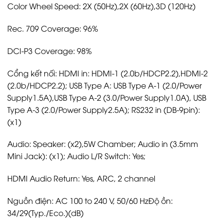
Color Wheel Speed: 2X (50Hz),2X (60Hz),3D (120Hz)
Rec. 709 Coverage: 96%
DCI-P3 Coverage: 98%
Cổng kết nối: HDMI in: HDMI-1 (2.0b/HDCP2.2),HDMI-2
(2.0b/HDCP2.2); USB Type A: USB Type A-1 (2.0/Power
Supply1.5A),USB Type A-2 (3.0/Power Supply1.0A), USB
Type A-3 (2.0/Power Supply2.5A); RS232 in (DB-9pin):
(x1)
Audio: Speaker: (x2),5W Chamber; Audio in (3.5mm
Mini Jack): (x1); Audio L/R Switch: Yes;
HDMI Audio Return: Yes, ARC, 2 channel
Nguồn điện: AC 100 to 240 V, 50/60 HzĐộ ồn:
34/29(Typ./Eco.)(dB)