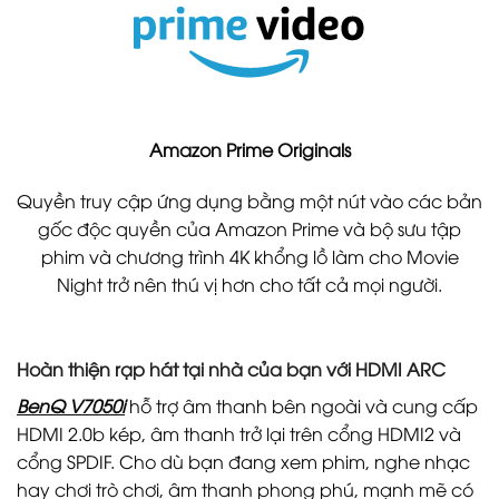
Amazon Prime Originals
Quyền truy cập ứng dụng bằng một nút vào các bản
gốc độc quyền của Amazon Prime và bộ sưu tập
phim và chương trình 4K khổng lồ làm cho Movie
Night trở nên thú vị hơn cho tất cả mọi người.
Hoàn thiện rạp hát tại nhà của bạn với HDMI ARC
BenQ V7050i
hỗ trợ âm thanh bên ngoài và cung cấp
HDMI 2.0b kép, âm thanh trở lại trên cổng HDMI2 và
cổng SPDIF. Cho dù bạn đang xem phim, nghe nhạc
hay chơi trò chơi, âm thanh phong phú, mạnh mẽ có