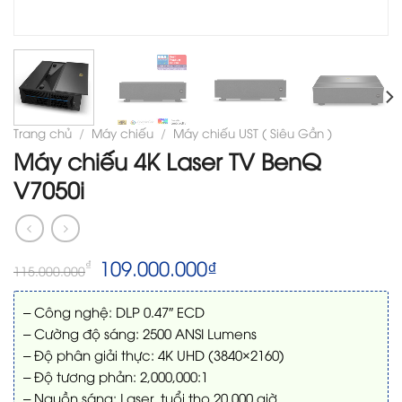
Trang chủ
/
Máy chiếu
/
Máy chiếu UST ( Siêu Gần )
Máy chiếu 4K Laser TV BenQ
V7050i
Giá
Giá
109.000.000
₫
₫
115.000.000
gốc
hiện
là:
tại
– Công nghệ: DLP 0.47″ ECD
115.000.000₫.
là:
109.000.000₫.
– Cường độ sáng: 2500 ANSI Lumens
– Độ phân giải thực: 4K UHD (3840×2160)
– Độ tương phản: 2,000,000:1
– Nguồn sáng: Laser, tuổi thọ 20.000 giờ