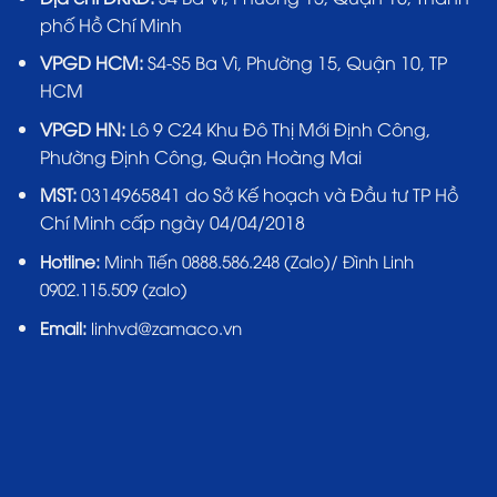
phố Hồ Chí Minh
VPGD HCM:
S4-S5 Ba Vì, Phường 15, Quận 10, TP
HCM
VPGD HN:
Lô 9 C24 Khu Đô Thị Mới Định Công,
Phường Định Công, Quận Hoàng Mai
MST:
0314965841 do Sở Kế hoạch và Đầu tư TP Hồ
Chí Minh cấp ngày 04/04/2018
Hotline:
Minh Tiến 0888.586.248 (Zalo)/ Đình Linh
0902.115.509 (zalo)
Email:
linhvd@zamaco.vn