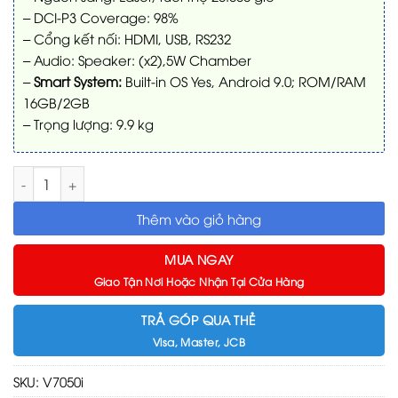
– DCI-P3 Coverage: 98%
– Cổng kết nối: HDMI, USB, RS232
– Audio: Speaker: (x2),5W Chamber
–
Smart System:
Built-in OS Yes, Android 9.0; ROM/RAM
16GB/2GB
– Trọng lượng: 9.9 kg
Máy chiếu 4K Laser TV BenQ V7050i số lượng
Thêm vào giỏ hàng
MUA NGAY
Giao Tận Nơi Hoặc Nhận Tại Cửa Hàng
TRẢ GÓP QUA THẺ
Visa, Master, JCB
SKU:
V7050i