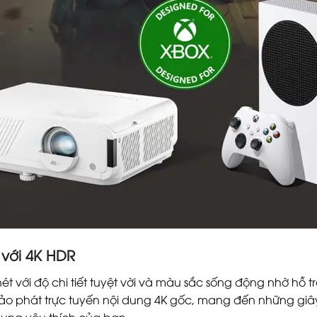
 với 4K HDR
nét với độ chi tiết tuyệt vời và màu sắc sống động nhờ hỗ
o phát trực tuyến nội dung 4K gốc, mang đến những giây p
dung yêu thích của bạn.