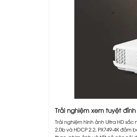
Trải nghiệm xem tuyệt đỉnh
Trải nghiệm hình ảnh Ultra HD sắc 
2.0b và HDCP 2.2, PX749-4K đảm bả
thao, phim ảnh và tất cả các nội 