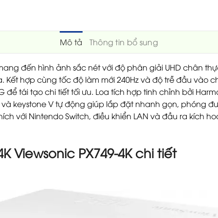
Mô tả
Thông tin bổ sung
ang đến hình ảnh sắc nét với độ phân giải UHD chân thực
ia. Kết hợp cùng tốc độ làm mới 240Hz và độ trễ đầu vào chỉ
để tái tạo chi tiết tối ưu. Loa tích hợp tinh chỉnh bởi Ha
 và keystone V tự động giúp lắp đặt nhanh gọn, phóng đư
ích với Nintendo Switch, điều khiển LAN và đầu ra kích ho
K Viewsonic PX749-4K chi tiết