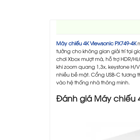
Máy chiếu 4K Viewsonic PX749-4K
m
tưởng cho không gian giải trí tại g
chơi Xbox mượt mà, hỗ trợ HDR/HLG 
khi zoom quang 1,3x, keystone H/V
nhiều bề mặt. Cổng USB-C tương th
vào hệ thống nhà thông minh.
Đánh giá Máy chiếu 4