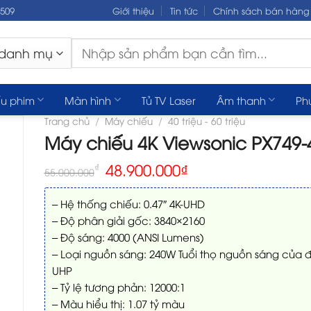
.509
Giới thiệu
Tin tức
Chính sách bán hàng
Tìm
kiếm:
u phim
Màn hình
Tủ TV Laser
Âm thanh
Ph
Trang chủ
/
Máy chiếu
/
40 triệu - 60 triệu
Máy chiếu 4K Viewsonic PX749-
Giá
Giá
48.900.000
₫
₫
55.000.000
gốc
hiện
là:
tại
– Hệ thống chiếu: 0.47″ 4K-UHD
55.000.000₫.
là:
48.900.000₫.
– Độ phân giải gốc: 3840×2160
– Độ sáng: 4000 (ANSI Lumens)
– Loại nguồn sáng: 240W Tuổi thọ nguồn sáng của 
UHP
– Tỷ lệ tương phản: 12000:1
– Màu hiểu thị: 1.07 tỷ màu