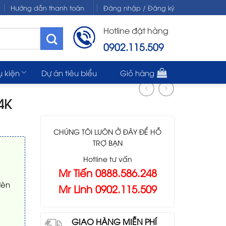
Hướng dẫn thanh toán
Đăng nhập / Đăng ký
Hotline đặt hàng
0902.115.509
ụ kiện
Dự án tiêu biểu
Giỏ hàng
4K
CHÚNG TÔI LUÔN Ở ĐÂY ĐỂ HỖ
TRỢ BẠN
Hotline tư vấn
Mr Tiến 0888.586.248
đèn
Mr Linh 0902.115.509
GIAO HÀNG MIỄN PHÍ