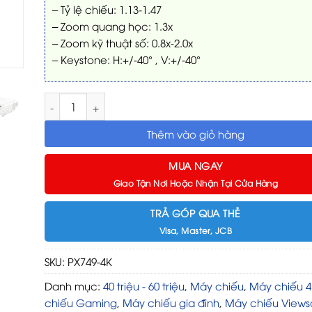
– Tỷ lệ chiếu: 1.13-1.47
– Zoom quang học: 1.3x
– Zoom kỹ thuật số: 0.8x-2.0x
– Keystone: H:+/-40° , V:+/-40°
Máy chiếu 4K Viewsonic PX749-4K số lượng
Thêm vào giỏ hàng
MUA NGAY
Giao Tận Nơi Hoặc Nhận Tại Cửa Hàng
TRẢ GÓP QUA THẺ
Visa, Master, JCB
SKU:
PX749-4K
Danh mục:
40 triệu - 60 triệu
,
Máy chiếu
,
Máy chiếu 4
chiếu Gaming
,
Máy chiếu gia đình
,
Máy chiếu Views