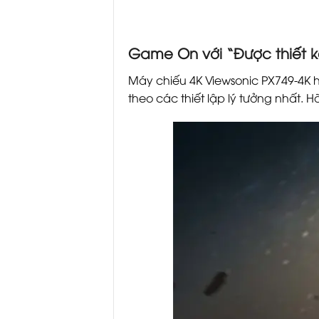
Game On với “Được thiết 
Máy chiếu 4K Viewsonic PX749-4K h
theo các thiết lập lý tưởng nhất. 