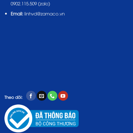
0902.115.509 (zalo)
Email:
linhvd@zamaco.vn
Theo dõi: