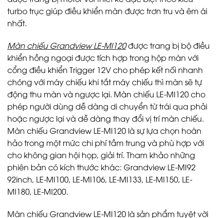
turbo trục giúp điều khiển màn được trơn tru và êm ái
nhất.
Màn chiếu Grandview LE-MI120
được trang bị bộ điều
khiển hồng ngoại được tích hợp trong hộp màn với
cổng điều khiển Trigger 12V cho phép kết nối nhanh
chóng với máy chiếu khi tắt máy chiếu thì màn sẽ tự
động thu màn và ngược lại. Màn chiếu LE-MI120 cho
phép người dùng dễ dàng di chuyển từ trái qua phải
hoặc ngược lại và dễ dàng thay đổi vị trí màn chiếu.
Màn chiếu Grandview LE-MI120 là sự lựa chọn hoàn
hảo trong một mức chi phí tầm trung và phù hợp với
cho không gian hội họp, giải trí. Tham khảo những
phiên bản có kích thước khác: Grandview LE-MI92
92inch, LE-MI100, LE-MI106, LE-MI133, LE-MI150, LE-
MI180, LE-MI200.
Màn chiếu Grandview LE-MI120 là sản phẩm tuyệt vời