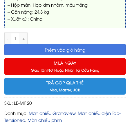
– Hộp màn: Hợp kim nhôm, màu trắng
– Cân nặng: 24.3 kg
– Xuất xứ : China
Màn chiếu Grandview LE-MI120 (16:9) 120 Inch số lượng
Thêm vào giỏ hàng
MUA NGAY
Giao Tận Nơi Hoặc Nhận Tại Cửa Hàng
TRẢ GÓP QUA THẺ
Visa, Master, JCB
SKU:
LE-MI120
Danh mục:
Màn chiếu Grandview
,
Màn chiếu điện Tab-
Tensioned
,
Màn chiếu phim