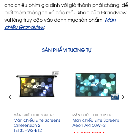
cho chiếu phim gia đình với giá thành phải chăng, để
biết thêm thông tin về các mẫu khác của Grandview
vui lòng truy cập vào danh mục sản phẩm:
Màn
chiếu Grandview
.
SẢN PHẨM TƯƠNG TỰ
MÀN CHIẾU ELITE SCREENS
MÀN CHIẾU ELITE SCREENS
s
Màn chiếu Elite Screens
Màn chiếu Elite Screens
CineTension 2
Aeon AR150WH2
TE135HW2-E12