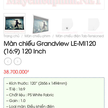
Trang chủ
/
Màn chiếu phim
/
Màn chiếu điện Tab-Tensioned
Màn chiếu Grandview LE-MI120
(16:9) 120 Inch
38.700.000
₫
– Kích thước: 120” (2656 x 1494mm)
– Tỉ lệ : 16:9
– Chất liệu : PS White Fabric
– Gain : 1.0
– Loại màn: Điều khiển điện