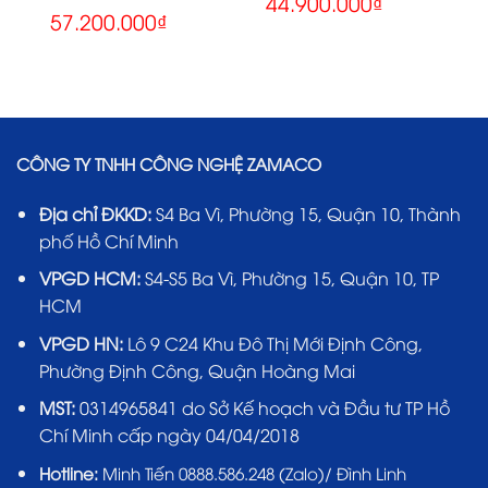
44.900.000
₫
57.200.000
₫
CÔNG TY TNHH CÔNG NGHỆ ZAMACO
Địa chỉ ĐKKD:
S4 Ba Vì, Phường 15, Quận 10, Thành
phố Hồ Chí Minh
VPGD HCM:
S4-S5 Ba Vì, Phường 15, Quận 10, TP
HCM
VPGD HN:
Lô 9 C24 Khu Đô Thị Mới Định Công,
Phường Định Công, Quận Hoàng Mai
MST:
0314965841 do Sở Kế hoạch và Đầu tư TP Hồ
Chí Minh cấp ngày 04/04/2018
Hotline:
Minh Tiến 0888.586.248 (Zalo)/ Đình Linh