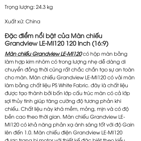
Trọng lượng: 24.3 kg
Xuất xứ: China
Đặc điểm nổi bật của Màn chiếu
Grandview LE-MI120 120 Inch (16:9)
Màn chiếu Grandview LE-MI120
có hộp màn bằng
làm hợp kim nhôm có trong lượng nhẹ dễ dàng di
chuyển đồng thời cũng rất chắc chắn tạo sự an toàn
cho màn. Màn chiếu Grandview LE-MI120 có vải màn
làm bằng chất liệu PS White Fabric. đây là chất liệu
được tạo thành bởi bốn lớp cấu trúc màn có cả lớp
sợi thủy tinh giúp tăng cường độ tương phản khi
chiếu. Chất liệu này khá mềm, mỏng, mịn và có độ
bền cao theo thời gian. Màn chiếu Grandview LE-
MI120 có khả năng phản xạ ánh sáng tốt với độ Gain
lên đến 1.0. Màn chiếu điện Grandview LE-MI120
được trang bị motor với thiết kế đặc biệt theo kiểu