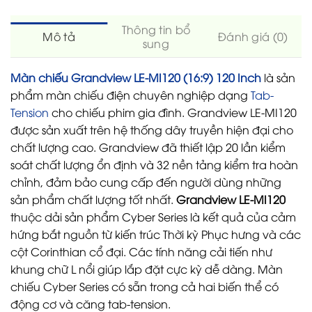
Thông tin bổ
Mô tả
Đánh giá (0)
sung
Màn chiếu Grandview LE-MI120 (16:9) 120 Inch
là sản
phẩm màn chiếu điện chuyên nghiệp dạng
Tab-
Tension
cho chiếu phim gia đình. Grandview LE-MI120
được sản xuất trên hệ thống dây truyền hiện đại cho
chất lượng cao. Grandview đã thiết lập 20 lần kiểm
soát chất lượng ổn định và 32 nền tảng kiểm tra hoàn
chỉnh, đảm bảo cung cấp đến người dùng những
sản phẩm chất lượng tốt nhất.
Grandview LE-MI120
thuộc dải sản phẩm Cyber Series là kết quả của cảm
hứng bắt nguồn từ kiến trúc Thời kỳ Phục hưng và các
cột Corinthian cổ đại. Các tính năng cải tiến như
khung chữ L nổi giúp lắp đặt cực kỳ dễ dàng. Màn
chiếu Cyber Series có sẵn trong cả hai biến thể có
động cơ và căng tab-tension.