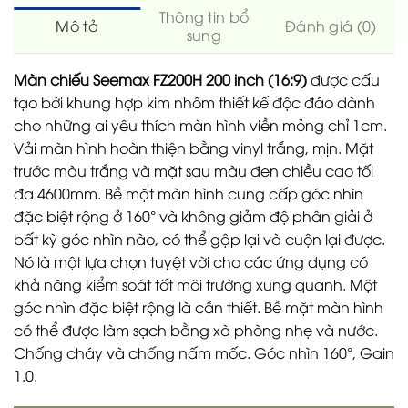
Thông tin bổ
Mô tả
Đánh giá (0)
sung
Màn chiếu Seemax FZ200H 200 inch (16:9)
được cấu
tạo bởi khung hợp kim nhôm thiết kế độc đáo dành
cho những ai yêu thích màn hình viền mỏng chỉ 1cm.
Vải màn hình hoàn thiện bằng vinyl trắng, mịn. Mặt
trước màu trắng và mặt sau màu đen chiều cao tối
đa 4600mm. Bề mặt màn hình cung cấp góc nhìn
đặc biệt rộng ở 160° và không giảm độ phân giải ở
bất kỳ góc nhìn nào, có thể gập lại và cuộn lại được.
Nó là một lựa chọn tuyệt vời cho các ứng dụng có
khả năng kiểm soát tốt môi trường xung quanh. Một
góc nhìn đặc biệt rộng là cần thiết. Bề mặt màn hình
có thể được làm sạch bằng xà phòng nhẹ và nước.
Chống cháy và chống nấm mốc. Góc nhìn 160°, Gain
1.0.