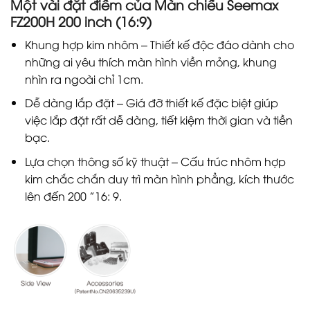
Một vài đặt điểm của Màn chiếu Seemax
FZ200H 200 inch (16:9)
Khung hợp kim nhôm – Thiết kế độc đáo dành cho
những ai yêu thích màn hình viền mỏng, khung
nhìn ra ngoài chỉ 1cm.
Dễ dàng lắp đặt – Giá đỡ thiết kế đặc biệt giúp
việc lắp đặt rất dễ dàng, tiết kiệm thời gian và tiền
bạc.
Lựa chọn thông số kỹ thuật – Cấu trúc nhôm hợp
kim chắc chắn duy trì màn hình phẳng, kích thước
lên đến 200 ”16: 9.