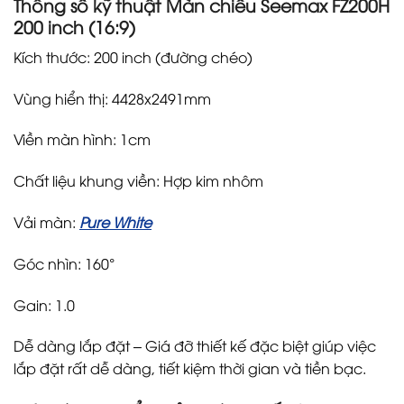
Thông số kỹ thuật Màn chiếu Seemax FZ200H
200 inch (16:9)
Kích thước: 200 inch (đường chéo)
Vùng hiển thị: 4428x2491mm
Viền màn hình: 1cm
Chất liệu khung viền: Hợp kim nhôm
Vải màn:
Pure White
Góc nhìn: 160°
Gain: 1.0
Dễ dàng lắp đặt – Giá đỡ thiết kế đặc biệt giúp việc
lắp đặt rất dễ dàng, tiết kiệm thời gian và tiền bạc.