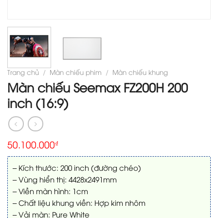
Trang chủ
/
Màn chiếu phim
/
Màn chiếu khung
Màn chiếu Seemax FZ200H 200
inch (16:9)
50.100.000
₫
– Kích thước: 200 inch (đường chéo)
– Vùng hiển thị: 4428x2491mm
– Viền màn hình: 1cm
– Chất liệu khung viền: Hợp kim nhôm
– Vải màn: Pure White