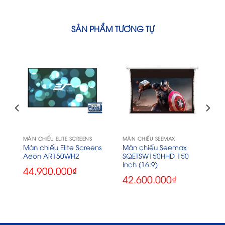
SẢN PHẨM TƯƠNG TỰ
ATIONS
MÀN CHIẾU ELITE SCREENS
MÀN CHIẾU SEEMAX
Màn chiếu Elite Screens
Màn chiếu Seemax
Aeon AR150WH2
SQETSW150HHD 150
Inch (16:9)
44.900.000
₫
42.600.000
₫