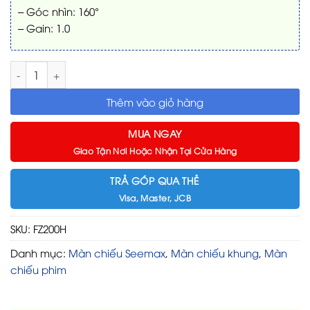
– Góc nhìn: 160°
– Gain: 1.0
Màn chiếu Seemax FZ200H 200 inch (16:9) số lượng
Thêm vào giỏ hàng
MUA NGAY
Giao Tận Nơi Hoặc Nhận Tại Cửa Hàng
TRẢ GÓP QUA THẺ
Visa, Master, JCB
SKU:
FZ200H
Danh mục:
Màn chiếu Seemax
,
Màn chiếu khung
,
Màn
chiếu phim