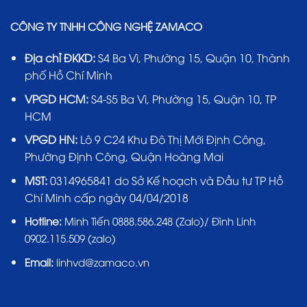
CÔNG TY TNHH CÔNG NGHỆ ZAMACO
Địa chỉ ĐKKD:
S4 Ba Vì, Phường 15, Quận 10, Thành
phố Hồ Chí Minh
VPGD HCM:
S4-S5 Ba Vì, Phường 15, Quận 10, TP
HCM
VPGD HN:
Lô 9 C24 Khu Đô Thị Mới Định Công,
Phường Định Công, Quận Hoàng Mai
MST:
0314965841 do Sở Kế hoạch và Đầu tư TP Hồ
Chí Minh cấp ngày 04/04/2018
Hotline:
Minh Tiến 0888.586.248 (Zalo)/ Đình Linh
0902.115.509 (zalo)
Email:
linhvd@zamaco.vn