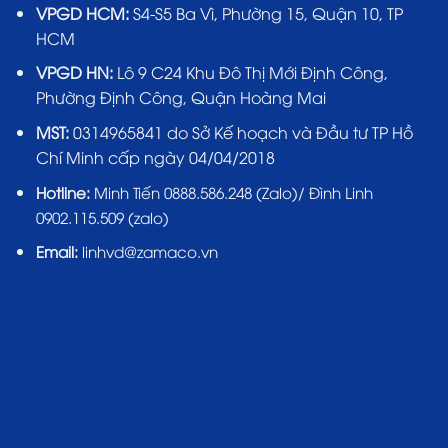
VPGD HCM:
S4-S5 Ba Vì, Phường 15, Quận 10, TP
HCM
VPGD HN:
Lô 9 C24 Khu Đô Thị Mới Định Công,
Phường Định Công, Quận Hoàng Mai
MST:
0314965841 do Sở Kế hoạch và Đầu tư TP Hồ
Chí Minh cấp ngày 04/04/2018
Hotline:
Minh Tiến 0888.586.248 (Zalo)/ Đình Linh
0902.115.509 (zalo)
Email:
linhvd@zamaco.vn