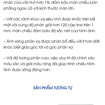
nhăn của vải nhỏ hơn 1%, đảm bảo màn chiếu luôn
phẳng ngay cả với kích thước màn lớn.
– Với các rãnh khúc xạ siêu nhỏ được khắc trên bề
mặt vải cùng độ phân giải hơn 125 cặp line trên 1
mm, màn chiếu đảm bảo độ sắc nét của hình ảnh.
– Ánh sáng phản xạ được phân bổ đều với ít hơn 60K
khác biệt giữa góc tới và góc phản xạ
– Với độ tương phản cao, việc duy trì độ chính xác
màu sắc và giải màu rộng đã giúp trình chiếu hình
ảnh được sống động hơn.
SẢN PHẨM TƯƠNG TỰ