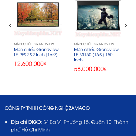
MÀN CHIẾU GRANDVIEW
MÀN CHIẾU GRANDVIEW
Màn chiếu Grandview
Màn chiếu Grandview
LF-PE92 92 Inch (16:9)
LE-MI150 (16:9) 150
Inch
12.600.000
₫
58.000.000
₫
CÔNG TY TNHH CÔNG NGHỆ ZAMACO
Địa chỉ ĐKKD:
S4 Ba Vì, Phường 15, Quận 10, Thành
phố Hồ Chí Minh