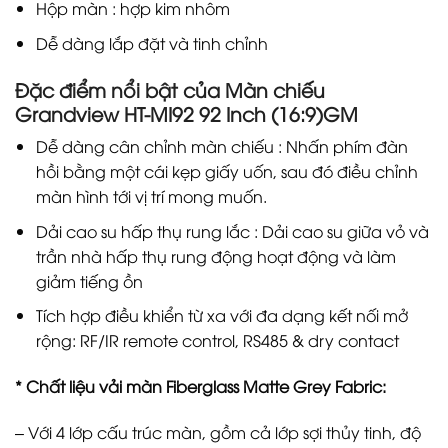
Hộp màn : hợp kim nhôm
Dễ dàng lắp đặt và tinh chỉnh
Đặc điểm nổi bật của Màn chiếu
Grandview HT-MI92 92 Inch (16:9)GM
Dễ dàng cân chỉnh màn chiếu : Nhấn phím đàn
hồi bằng một cái kẹp giấy uốn, sau đó điều chỉnh
màn hình tới vị trí mong muốn.
Dải cao su hấp thụ rung lắc : Dải cao su giữa vỏ và
trần nhà hấp thụ rung động hoạt động và làm
giảm tiếng ồn
Tích hợp điều khiển từ xa với đa dạng kết nối mở
rộng: RF/IR remote control, RS485 & dry contact
* Chất liệu vải màn Fiberglass Matte Grey Fabric:
– Với 4 lớp cấu trúc màn, gồm cả lớp sợi thủy tinh, độ