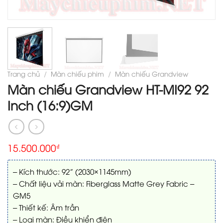
Trang chủ
/
Màn chiếu phim
/
Màn chiếu Grandview
Màn chiếu Grandview HT-MI92 92
Inch (16:9)GM
15.500.000
₫
– Kích thước: 92” (2030×1145mm)
– Chất liệu vải màn: Fiberglass Matte Grey Fabric –
GM5
– Thiết kế: Âm trần
– Loại màn: Điều khiển điện