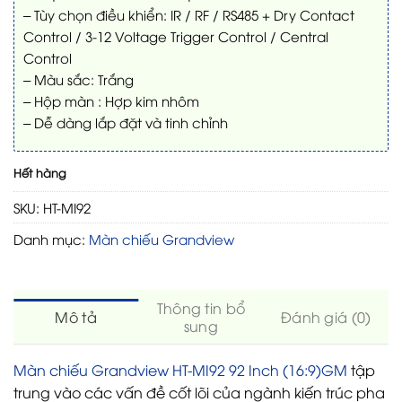
– Tùy chọn điều khiển: IR / RF / RS485 + Dry Contact
Control / 3-12 Voltage Trigger Control / Central
Control
– Màu sắc: Trắng
– Hộp màn : Hợp kim nhôm
– Dễ dàng lắp đặt và tinh chỉnh
Hết hàng
SKU:
HT-MI92
Danh mục:
Màn chiếu Grandview
Thông tin bổ
Mô tả
Đánh giá (0)
sung
Màn chiếu Grandview HT-MI92 92 Inch (16:9)GM
tập
trung vào các vấn đề cốt lõi của ngành kiến trúc pha