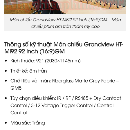
Màn chiếu Grandview HT-MI92 92 Inch (16:9)GM – Màn
chiếu phim âm trần thẩm mỹ cao
Thông số kỹ thuật Màn chiếu Grandview HT-
MI92 92 Inch (16:9)GM
Kích thước: 92” (2030×1145mm)
Thiết kế: âm trần
Chất liệu vải màn: Fiberglass Matte Grey Fabric –
GM5
Tùy chọn điều khiển: IR / RF / RS485 + Dry Contact
Control / 3-12 Voltage Trigger Control / Central
Control
Màu sắc: Trắng