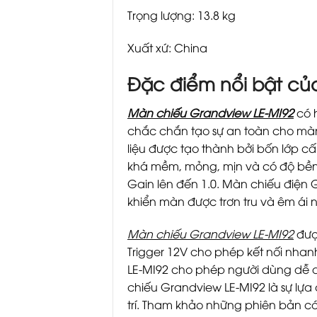
Trọng lượng: 13.8 kg
Xuất xứ: China
Đặc điểm nổi bật của
Màn chiếu Grandview LE-MI92
có 
chắc chắn tạo sự an toàn cho màn
liệu được tạo thành bởi bốn lớp cấ
khá mềm, mỏng, mịn và có độ bền 
Gain lên đến 1.0. Màn chiếu điện G
khiển màn được trơn tru và êm ái n
Màn chiếu Grandview LE-MI92
được
Trigger 12V cho phép kết nối nhan
LE-MI92 cho phép người dùng dễ dà
chiếu Grandview LE-MI92 là sự lựa
trí. Tham khảo những phiên bản có 