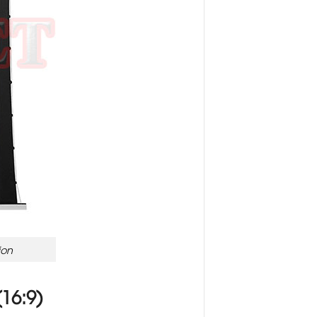
ion
16:9)