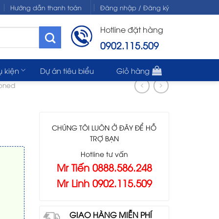
Hướng dẫn thanh toán
Đăng nhập / Đăng ký
Hotline đặt hàng
0902.115.509
ụ kiện
Dự án tiêu biểu
Giỏ hàng
ioned
CHÚNG TÔI LUÔN Ở ĐÂY ĐỂ HỖ
TRỢ BẠN
Hotline tư vấn
Mr Tiến 0888.586.248
Mr Linh 0902.115.509
GIAO HÀNG MIỄN PHÍ