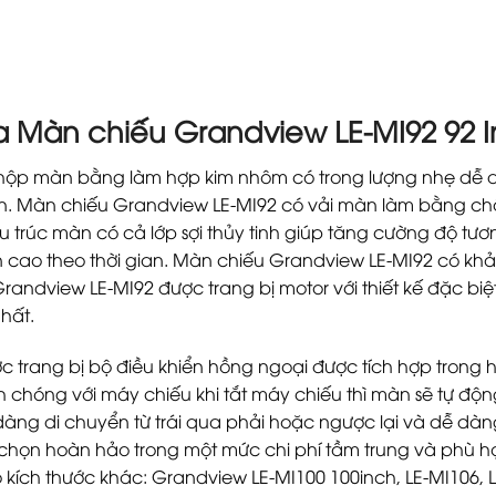
 Màn chiếu Grandview LE-MI92 92 In
hộp màn bằng làm hợp kim nhôm có trong lượng nhẹ dễ d
. Màn chiếu Grandview LE-MI92 có vải màn làm bằng chất l
u trúc màn có cả lớp sợi thủy tinh giúp tăng cường độ tươ
cao theo thời gian. Màn chiếu Grandview LE-MI92 có khả
randview LE-MI92 được trang bị motor với thiết kế đặc biệt
hất.
 trang bị bộ điều khiển hồng ngoại được tích hợp trong 
h chóng với máy chiếu khi tắt máy chiếu thì màn sẽ tự độ
ng di chuyển từ trái qua phải hoặc ngược lại và dễ dàng 
 chọn hoàn hảo trong một mức chi phí tầm trung và phù hợ
kích thước khác: Grandview LE-MI100 100inch, LE-MI106, LE