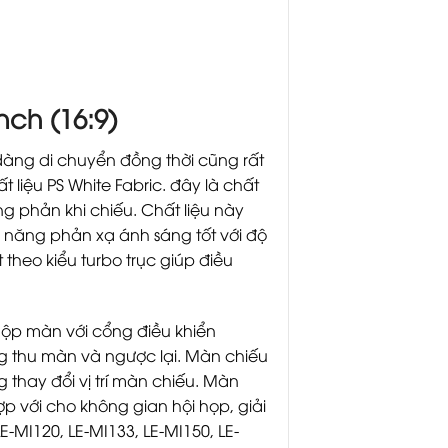
ch (16:9)
àng di chuyển đồng thời cũng rất
iệu PS White Fabric. đây là chất
ng phản khi chiếu. Chất liệu này
 năng phản xạ ánh sáng tốt với độ
 theo kiểu turbo trục giúp điều
hộp màn với cổng điều khiển
ng thu màn và ngược lại. Màn chiếu
thay đổi vị trí màn chiếu. Màn
p với cho không gian hội họp, giải
-MI120, LE-MI133, LE-MI150, LE-