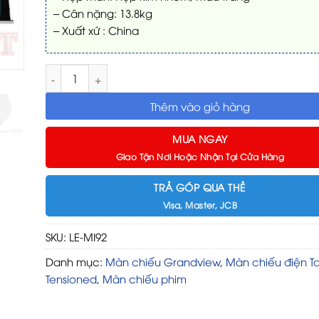
– Cân nặng: 13.8kg
– Xuất xứ : China
Màn chiếu Grandview LE-MI92 (16:9) 92 Inch số lượng
Thêm vào giỏ hàng
MUA NGAY
Giao Tận Nơi Hoặc Nhận Tại Cửa Hàng
TRẢ GÓP QUA THẺ
Visa, Master, JCB
SKU:
LE-MI92
Danh mục:
Màn chiếu Grandview
,
Màn chiếu điện T
Tensioned
,
Màn chiếu phim