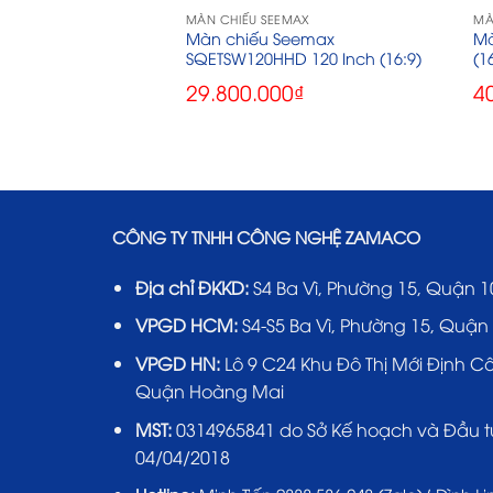
MAX
MÀN CHIẾU SEEMAX
MÀ
eemax FZ133H 133
Màn chiếu Seemax
Mà
SQETSW120HHD 120 Inch (16:9)
(1
0
₫
29.800.000
₫
4
CÔNG TY TNHH CÔNG NGHỆ ZAMACO
Địa chỉ ĐKKD:
S4 Ba Vì, Phường 15, Quận 1
VPGD HCM:
S4-S5 Ba Vì, Phường 15, Quận
VPGD HN:
Lô 9 C24 Khu Đô Thị Mới Định C
Quận Hoàng Mai
MST:
0314965841 do Sở Kế hoạch và Đầu t
04/04/2018