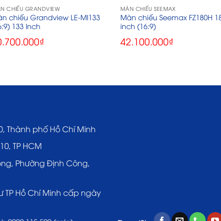
N CHIẾU GRANDVIEW
MÀN CHIẾU SEEMAX
n chiếu Grandview LE-MI133
Màn chiếu Seemax FZ180H 1
6:9) 133 Inch
inch (16:9)
0.700.000
₫
42.100.000
₫
0, Thành phố Hồ Chí Minh
 10, TP HCM
ông, Phường Định Công,
ư TP Hồ Chí Minh cấp ngày