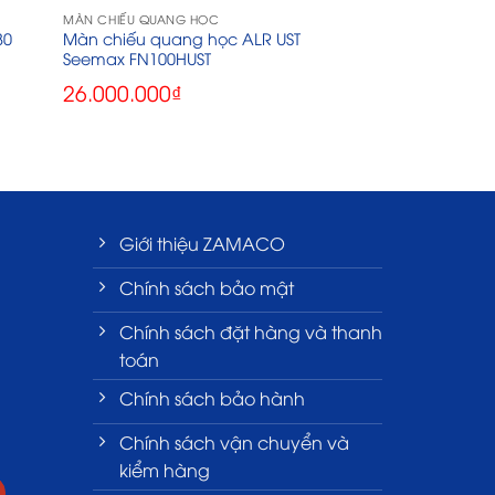
MÀN CHIẾU QUANG HỌC
80
Màn chiếu quang học ALR UST
Seemax FN100HUST
26.000.000
₫
Giới thiệu ZAMACO
Chính sách bảo mật
Chính sách đặt hàng và thanh
toán
Chính sách bảo hành
Chính sách vận chuyển và
kiểm hàng