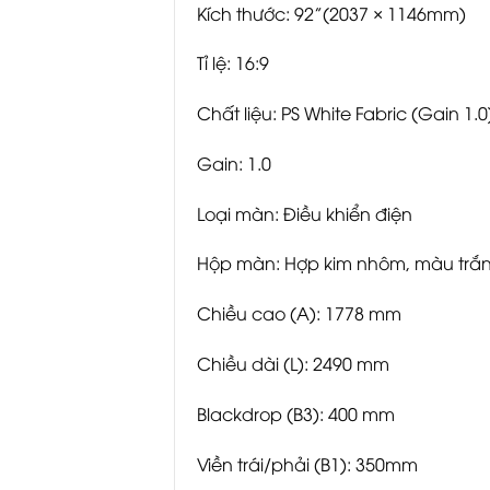
Kích thước: 92”(2037 × 1146mm)
Tỉ lệ: 16:9
Chất liệu: PS White Fabric (Gain 1.0
Gain: 1.0
Loại màn: Điều khiển điện
Hộp màn: Hợp kim nhôm, màu trắ
Chiều cao (A): 1778 mm
Chiều dài (L): 2490 mm
Blackdrop (B3): 400 mm
Viền trái/phải (B1): 350mm