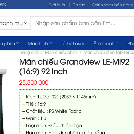
.509
Giới thiệu
Tin tức
Chính sách bán hàng
Tìm
kiếm:
u phim
Màn hình
Tủ TV Laser
Âm thanh
Ph
Trang chủ
/
Màn chiếu phim
/
Màn chiếu điện Tab-Tens
Màn chiếu Grandview LE-MI92
(16:9) 92 Inch
25.500.000
₫
– Kích thước: 92” (2037 × 1146mm)
– Tỉ lệ : 16:9
– Chất liệu : PS White Fabric
– Gain : 1.0
– Loại màn: Điều khiển điện
– Hộp màn: Hợp kim nhôm, màu trắng