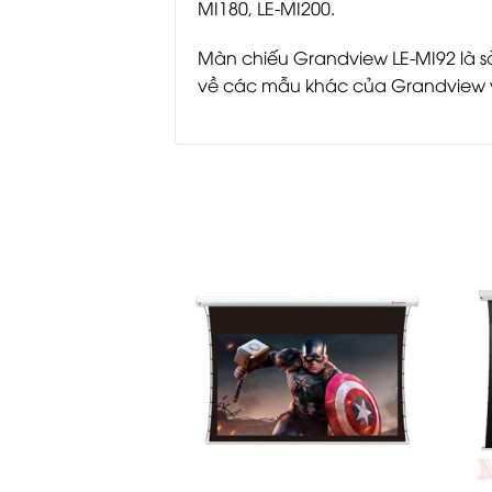
MI180, LE-MI200.
Màn chiếu Grandview LE-MI92 là sả
về các mẫu khác của Grandview v