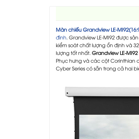
Màn chiếu Grandview LE-MI92(16:9
đình
. Grandview LE-MI92 được sản 
kiểm soát chất lượng ổn định và 
lượng tốt nhất.
Grandview LE-MI92
Phục hưng và các cột Corinthian c
Cyber Series có sẵn trong cả hai b