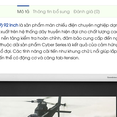
Mô tả
Thông tin bổ sung
Đánh giá (0)
) 92 Inch
là sản phẩm màn chiếu điện chuyên nghiệp d
xuất trên hệ thống dây truyền hiện đại cho chất lượng cao
32 nền tảng kiểm tra hoàn chỉnh, đảm bảo cung cấp đến
thuộc dải sản phẩm Cyber Series là kết quả của cảm hứng 
ổ đại. Các tính năng cải tiến như khung chữ L nổi giúp l
iến thể có động cơ và căng tab-tension.