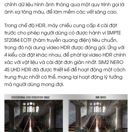
chỉnh dữ liệu hình ảnh thông qua một quy trình gọi là
ánh xạ tông màu, để làm mềm các vết sáng cao.
Trong chế độ HDR, máy chiếu cung cấp 4 cài đặt
trước cho phép người dùng có được hành vi SMPTE
ST2084 EOTF (hàm truyền quang điện) tiêu chuẩn,
trong đó nội dung video HDR được đóng gói. Ứng với
4 kiểu cài đặt khác nhau, để phát lại video HDR chính
xác với vật liệu và cài đặt đơn giản nhất. SIM2 NERO
4S UHD HDR đã được thiết kế để hoạt động một cách
trung thực nhất có thể, mang lại hoạt động lý tưởng
mà người dùng mong đợi.