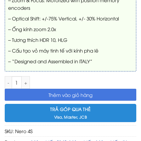
encoders
– Optical Shift: +/-75% Vertical, +/- 30% Horizontal
– Ống kính zoom 2.0x
– Tương thích HDR 10, HLG
– Cấu tạo vỏ máy tinh tế với kính pha lê
– “Designed and Assembled in ITALY”
Máy chiếu SIM2 Nero 4S UHD HDR số lượng
Thêm vào giỏ hàng
TRẢ GÓP QUA THẺ
Visa, Master, JCB
SKU:
Nero 4S