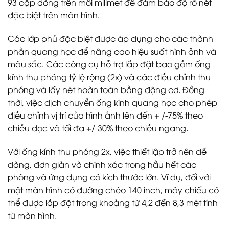
93 cặp dòng trên mỗi milimet để đảm bảo độ rõ nét
đặc biệt trên màn hình.
Các lớp phủ đặc biệt được áp dụng cho các thành
phần quang học để nâng cao hiệu suất hình ảnh và
màu sắc. Các công cụ hỗ trợ lắp đặt bao gồm ống
kính thu phóng tỷ lệ rộng (2x) và các điều chỉnh thu
phóng và lấy nét hoàn toàn bằng động cơ. Đồng
thời, việc dịch chuyển ống kính quang học cho phép
điều chỉnh vị trí của hình ảnh lên đến + /-75% theo
chiều dọc và tối đa +/-30% theo chiều ngang.
Với ống kính thu phóng 2x, việc thiết lập trở nên dễ
dàng, đơn giản và chính xác trong hầu hết các
phòng và ứng dụng có kích thước lớn. Ví dụ, đối với
một màn hình có đường chéo 140 inch, máy chiếu có
thể được lắp đặt trong khoảng từ 4,2 đến 8,3 mét tính
từ màn hình.