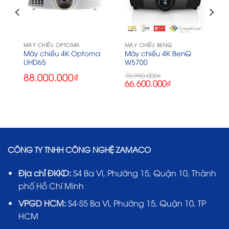
MÁY CHIẾU OPTOMA
MÁY CHIẾU BENQ
-
Máy chiếu 4K Optoma
Máy chiếu 4K BenQ
UHD65
W5700
88.000.000
₫
70.990.000
₫
Giá
Giá
66.600.000
₫
gốc
hiện
là:
tại
70.990.000₫.
là:
66.600.000₫.
CÔNG TY TNHH CÔNG NGHỆ ZAMACO
Địa chỉ ĐKKD:
S4 Ba Vì, Phường 15, Quận 10, Thành
phố Hồ Chí Minh
VPGD HCM:
S4-S5 Ba Vì, Phường 15, Quận 10, TP
HCM