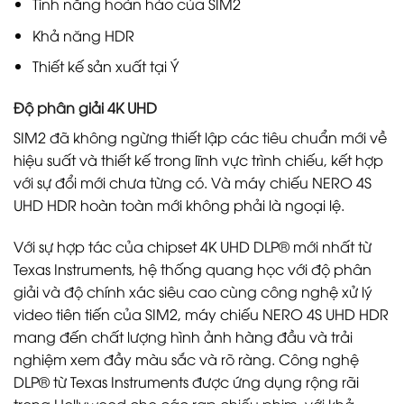
Tính năng hoàn hảo của SIM2
Khả năng HDR
Thiết kế sản xuất tại Ý
Độ phân giải 4K UHD
SIM2 đã không ngừng thiết lập các tiêu chuẩn mới về
hiệu suất và thiết kế trong lĩnh vực trình chiếu, kết hợp
với sự đổi mới chưa từng có. Và máy chiếu NERO 4S
UHD HDR hoàn toàn mới không phải là ngoại lệ.
Với sự hợp tác của chipset 4K UHD DLP® mới nhất từ
Texas Instruments, hệ thống quang học với độ phân
giải và độ chính xác siêu cao cùng công nghệ xử lý
video tiên tiến của SIM2, máy chiếu NERO 4S UHD HDR
mang đến chất lượng hình ảnh hàng đầu và trải
nghiệm xem đầy màu sắc và rõ ràng. Công nghệ
DLP® từ Texas Instruments được ứng dụng rộng rãi
trong Hollywood cho các rạp chiếu phim, với khả