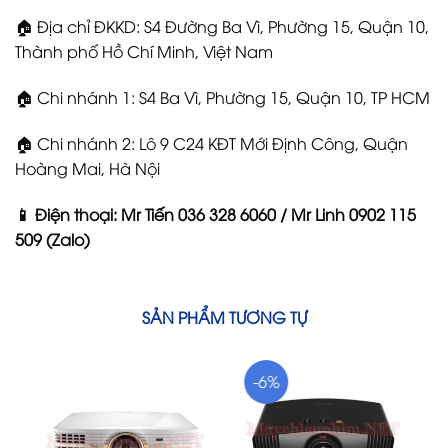
🏠 Địa chỉ ĐKKD: S4 Đường Ba Vì, Phường 15, Quận 10,
Thành phố Hồ Chí Minh, Việt Nam
🏠 Chi nhánh 1: S4 Ba Vì, Phường 15, Quận 10, TP HCM
🏠 Chi nhánh 2: Lô 9 C24 KĐT Mới Định Công, Quận
Hoàng Mai, Hà Nội
📱 Điện thoại: Mr Tiến 036 328 6060 / Mr Linh 0902 115
509 (Zalo)
SẢN PHẨM TƯƠNG TỰ
-6%