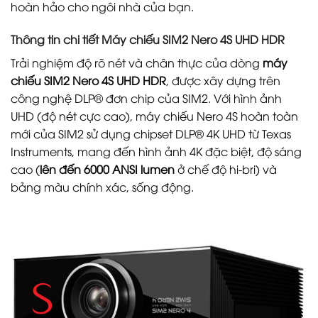
hoàn hảo cho ngôi nhà của bạn.
Thông tin chi tiết Máy chiếu SIM2 Nero 4S UHD HDR
Trải nghiệm độ rõ nét và chân thực của dòng
máy
chiếu SIM2 Nero 4S UHD HDR
, được xây dựng trên
công nghệ DLP® đơn chip của SIM2. Với hình ảnh
UHD (độ nét cực cao), máy chiếu Nero 4S hoàn toàn
mới của SIM2 sử dụng chipset DLP® 4K UHD từ Texas
Instruments, mang đến hình ảnh 4K đặc biệt, độ sáng
cao (
lên đến 6000 ANSI lumen
ở chế độ hi-bri) và
bảng màu chính xác, sống động.