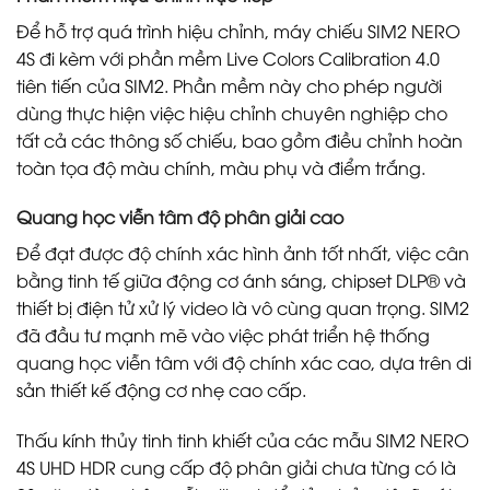
Để hỗ trợ quá trình hiệu chỉnh, máy chiếu SIM2 NERO
4S đi kèm với phần mềm Live Colors Calibration 4.0
tiên tiến của SIM2. Phần mềm này cho phép người
dùng thực hiện việc hiệu chỉnh chuyên nghiệp cho
tất cả các thông số chiếu, bao gồm điều chỉnh hoàn
toàn tọa độ màu chính, màu phụ và điểm trắng.
Quang học viễn tâm độ phân giải cao
Để đạt được độ chính xác hình ảnh tốt nhất, việc cân
bằng tinh tế giữa động cơ ánh sáng, chipset DLP® và
thiết bị điện tử xử lý video là vô cùng quan trọng. SIM2
đã đầu tư mạnh mẽ vào việc phát triển hệ thống
quang học viễn tâm với độ chính xác cao, dựa trên di
sản thiết kế động cơ nhẹ cao cấp.
Thấu kính thủy tinh tinh khiết của các mẫu SIM2 NERO
4S UHD HDR cung cấp độ phân giải chưa từng có là