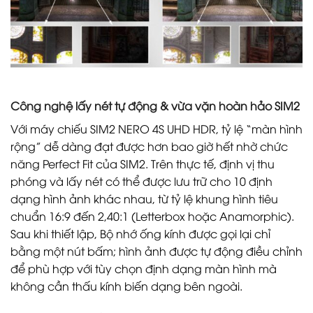
Công nghệ lấy nét tự động & vừa vặn hoàn hảo SIM2
Với máy chiếu SIM2 NERO 4S UHD HDR, tỷ lệ “màn hình
rộng” dễ dàng đạt được hơn bao giờ hết nhờ chức
năng Perfect Fit của SIM2. Trên thực tế, định vị thu
phóng và lấy nét có thể được lưu trữ cho 10 định
dạng hình ảnh khác nhau, từ tỷ lệ khung hình tiêu
chuẩn 16:9 đến 2,40:1 (Letterbox hoặc Anamorphic).
Sau khi thiết lập, Bộ nhớ ống kính được gọi lại chỉ
bằng một nút bấm; hình ảnh được tự động điều chỉnh
để phù hợp với tùy chọn định dạng màn hình mà
không cần thấu kính biến dạng bên ngoài.