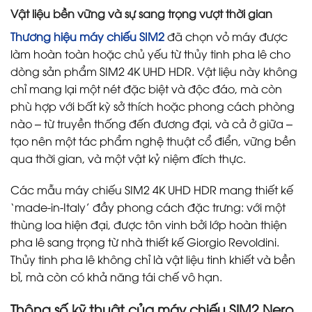
Vật liệu bền vững và sự sang trọng vượt thời gian
Thương hiệu máy chiếu SIM2
đã chọn vỏ máy được
làm hoàn toàn hoặc chủ yếu từ thủy tinh pha lê cho
dòng sản phẩm SIM2 4K UHD HDR. Vật liệu này không
chỉ mang lại một nét đặc biệt và độc đáo, mà còn
phù hợp với bất kỳ sở thích hoặc phong cách phòng
nào – từ truyền thống đến đương đại, và cả ở giữa –
tạo nên một tác phẩm nghệ thuật cổ điển, vững bền
qua thời gian, và một vật kỷ niệm đích thực.
Các mẫu máy chiếu SIM2 4K UHD HDR mang thiết kế
‘made-in-Italy’ đầy phong cách đặc trưng: với một
thùng loa hiện đại, được tôn vinh bởi lớp hoàn thiện
pha lê sang trọng từ nhà thiết kế Giorgio Revoldini.
Thủy tinh pha lê không chỉ là vật liệu tinh khiết và bền
bỉ, mà còn có khả năng tái chế vô hạn.
Thông số kỹ thuật của máy chiếu SIM2 Nero