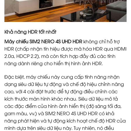
Khả năng HDR tốt nhất
Máy chiếu SIM2 NERO 4S UHD HDR
không chỉ hỗ trợ
HDR (chấp nhận tín hiệu được mã hóa HDR qua HDMI
2.0a, HDCP 2.2), mà còn tích hợp đầy đủ các tính
năng dành riêng cho hiển thị hình ảnh HDR.
Đặc biệt, máy chiếu này cung cấp tính năng nhận
dạng siêu dữ liệu tự động và chế độ hiệu chỉnh nâng
cao, với 4 cài đặt trước để tự động điều chỉnh các
kích thước màn hình khác nhau. Siêu dữ liệu mô tả
các đặc điểm của hình ảnh hiển thị (độ sáng tối đa,
gam màu, vv.) và SIM2 NERO 4S UHD HDR có khả
năng phát hiện và tự động kích hoạt chế độ HDR của
mình dựa trên siêu dữ liệu này. Tuy nhiên, nó điều