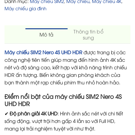
Danh mục:
Máy chiếu SIM2
,
Máy chiếu
,
Máy chiếu 4K
,
Máy chiếu gia đình
Thông tin bổ
Mô tả
sung
Máy chiếu SIM2 Nero 4S UHD HDR
được trang bị các
công nghệ tiên tiến giúp mang đến hình ảnh 4K sắc
nét và độ sáng cao, kết hợp với khả năng trình chiếu
HDR ấn tượng. Biến không gian phòng khách của
bạn thành một rạp chiếu phim thu nhỏ hoàn hảo.
Điểm nổi bật của máy chiếu SIM2 Nero 4S
UHD HDR
✔
Độ phân giải 4K UHD
: Hình ảnh sắc nét với chi tiết
sống động, vượt trội hơn gấp 4 lần so với Full HD,
mang lại trải nghiệm tuyệt vời như thật.