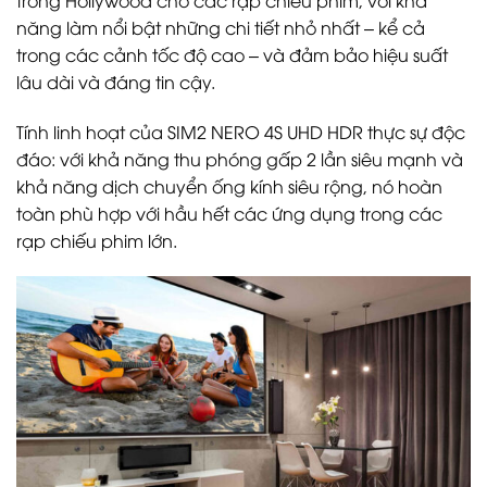
năng làm nổi bật những chi tiết nhỏ nhất – kể cả
trong các cảnh tốc độ cao – và đảm bảo hiệu suất
lâu dài và đáng tin cậy.
Tính linh hoạt của SIM2 NERO 4S UHD HDR thực sự độc
đáo: với khả năng thu phóng gấp 2 lần siêu mạnh và
khả năng dịch chuyển ống kính siêu rộng, nó hoàn
toàn phù hợp với hầu hết các ứng dụng trong các
rạp chiếu phim lớn.