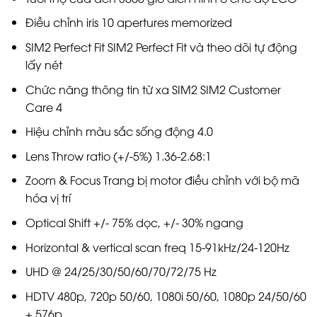
Điều chỉnh iris 10 apertures memorized
SIM2 Perfect Fit SIM2 Perfect Fit và theo dõi tự động
lấy nét
Chức năng thông tin từ xa SIM2 SIM2 Customer
Care 4
Hiệu chỉnh màu sắc sống động 4.0
Lens Throw ratio (+/-5%) 1.36-2.68:1
Zoom & Focus Trang bị motor điều chỉnh với bộ mã
hóa vị trí
Optical Shift +/- 75% dọc, +/- 30% ngang
Horizontal & vertical scan freq 15-91kHz/24-120Hz
UHD @ 24/25/30/50/60/70/72/75 Hz
HDTV 480p, 720p 50/60, 1080i 50/60, 1080p 24/50/60
+ 576p