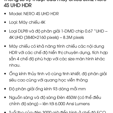
4S UHD HDR
Model: NERO 4S UHD HDR
Loại: Máy chiếu 4K
Loại DLP® và độ phân giải 1-DMD chip 0.67 “UHD –
4K UHD (3840×2160 pixels) – 8.3M pixels
Máy chiếu có khả năng trình chiếu các nội dung
HDR với các chế độ hiển thị chuyên dụng, tích hợp
sẵn 4 chế độ phù hợp với các size màn hình khác
nhau.
Ống kính thủy tinh vô cùng tinh khiết, độ phân giải
siêu cao cùng với quang học viễn thông
Độ phân giải ống kính 93 dòng mỗi mm
Nguồn sáng và độ sáng Đèn 450W (có thể điều
chỉnh độ sáng) – lên tới 6.000 Ansi Lumens
Tuổi thọ của đèn 3000 giờ điển hình ở chế độ ECO