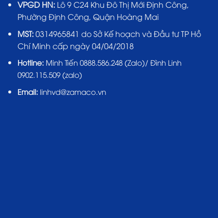
VPGD HN:
Lô 9 C24 Khu Đô Thị Mới Định Công,
Phường Định Công, Quận Hoàng Mai
MST:
0314965841 do Sở Kế hoạch và Đầu tư TP Hồ
Chí Minh cấp ngày 04/04/2018
Hotline:
Minh Tiến 0888.586.248 (Zalo)/ Đình Linh
0902.115.509 (zalo)
Email:
linhvd@zamaco.vn