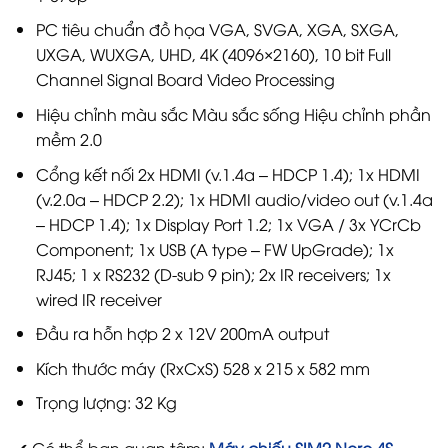
PC tiêu chuẩn đồ họa VGA, SVGA, XGA, SXGA,
UXGA, WUXGA, UHD, 4K (4096×2160), 10 bit Full
Channel Signal Board Video Processing
Hiệu chỉnh màu sắc Màu sắc sống Hiệu chỉnh phần
mềm 2.0
Cổng kết nối 2x HDMI (v.1.4a – HDCP 1.4); 1x HDMI
(v.2.0a – HDCP 2.2); 1x HDMI audio/video out (v.1.4a
– HDCP 1.4); 1x Display Port 1.2; 1x VGA / 3x YCrCb
Component; 1x USB (A type – FW UpGrade); 1x
RJ45; 1 x RS232 (D-sub 9 pin); 2x IR receivers; 1x
wired IR receiver
Đầu ra hỗn hợp 2 x 12V 200mA output
Kích thước máy (RxCxS) 528 x 215 x 582 mm
Trọng lượng: 32 Kg