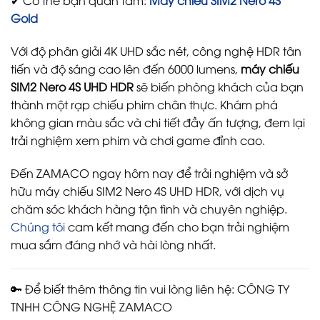
✔ Có thể bạn quan tâm:
Máy chiếu SIM2 Nero 4S
Gold
Với độ phân giải 4K UHD sắc nét, công nghệ HDR tân
tiến và độ sáng cao lên đến 6000 lumens,
máy chiếu
SIM2 Nero 4S UHD HDR
sẽ biến phòng khách của bạn
thành một rạp chiếu phim chân thực. Khám phá
không gian màu sắc và chi tiết đầy ấn tượng, đem lại
trải nghiệm xem phim và chơi game đỉnh cao.
Đến ZAMACO ngay hôm nay để trải nghiệm và sở
hữu máy chiếu SIM2 Nero 4S UHD HDR, với dịch vụ
chăm sóc khách hàng tận tình và chuyên nghiệp.
Chúng tôi
cam kết mang đến cho bạn trải nghiệm
mua sắm đáng nhớ và hài lòng nhất.
🔑 Để biết thêm thông tin vui lòng liên hệ: CÔNG TY
TNHH CÔNG NGHỆ ZAMACO