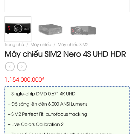
Trang chủ
/
Máy chiếu
/
Máy chiếu SIM2
Máy chiếu SIM2 Nero 4S UHD HDR
1.154.000.000
₫
– Single-chip DMD 0.67” 4K UHD
– Độ sáng lên đến 6.000 ANSI Lumens
– SIM2 Perfect Fit, autofocus tracking
– Live Colors Calibration 2
– Zoom & Focus: Motorized with position memory