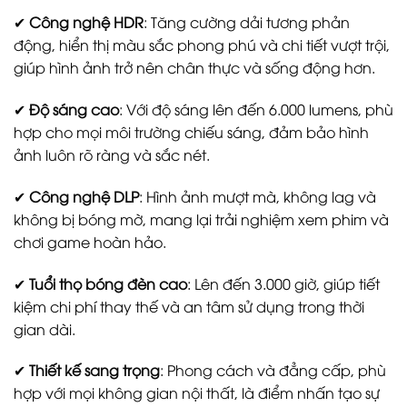
✔
Công nghệ HDR
: Tăng cường dải tương phản
động, hiển thị màu sắc phong phú và chi tiết vượt trội,
giúp hình ảnh trở nên chân thực và sống động hơn.
✔
Độ sáng cao
: Với độ sáng lên đến 6.000 lumens, phù
hợp cho mọi môi trường chiếu sáng, đảm bảo hình
ảnh luôn rõ ràng và sắc nét.
✔
Công nghệ DLP
: Hình ảnh mượt mà, không lag và
không bị bóng mờ, mang lại trải nghiệm xem phim và
chơi game hoàn hảo.
✔
Tuổi thọ bóng đèn cao
: Lên đến 3.000 giờ, giúp tiết
kiệm chi phí thay thế và an tâm sử dụng trong thời
gian dài.
✔
Thiết kế sang trọng
: Phong cách và đẳng cấp, phù
hợp với mọi không gian nội thất, là điểm nhấn tạo sự