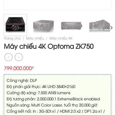
Trang chủ
/
Máy chiếu
/
Máy chiếu 4K
Máy chiếu 4K Optoma ZK750
799.000.000
₫
Công nghệ: DLP
Độ phân giải thực: 4K UHD 3840×2160
Cường độ sáng: 7,500 ANSI lumens
Độ tương phản: 2,000,000:1 ExtremeBlack enabled
Nguồn sáng: Multi Color Laser, tuổi thọ 20,000 giờ
Cổng kết nối: In : 3G-SDI x1 / HDMI 2.0 x2 / DP1.2a x1 /