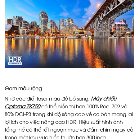
Gam màu rộng
Nhờ các điốt laser màu đỏ bổ sung,
Máy chiếu
Optoma ZK750
có thể hiển thị hơn 100% Rec. 709 và
80% DCI-P3 trong khi độ sáng cao về cơ bản mang lại
lợi ích cho việc nâng cao HDR. Hiệu suất hình ảnh
tổng thể có thể rất ngoạn mục và đắm chìm ngay cả
trong một khu vực hiển thị lớn hơn 300 inch.