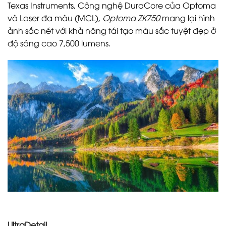
Texas Instruments, Công nghệ DuraCore của Optoma
và Laser đa màu (MCL),
Optoma ZK750
mang lại hình
ảnh sắc nét với khả năng tái tạo màu sắc tuyệt đẹp ở
độ sáng cao 7,500 lumens.
UltraDetail