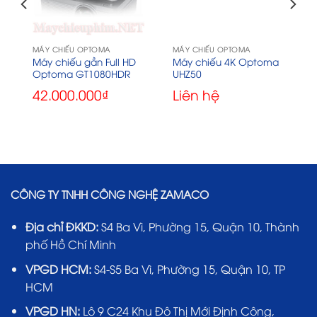
MÁY CHIẾU OPTOMA
MÁY CHIẾU OPTOMA
Máy chiếu gần Full HD
Máy chiếu 4K Optoma
Optoma GT1080HDR
UHZ50
42.000.000
₫
Liên hệ
CÔNG TY TNHH CÔNG NGHỆ ZAMACO
Địa chỉ ĐKKD:
S4 Ba Vì, Phường 15, Quận 10, Thành
phố Hồ Chí Minh
VPGD HCM:
S4-S5 Ba Vì, Phường 15, Quận 10, TP
HCM
VPGD HN:
Lô 9 C24 Khu Đô Thị Mới Định Công,