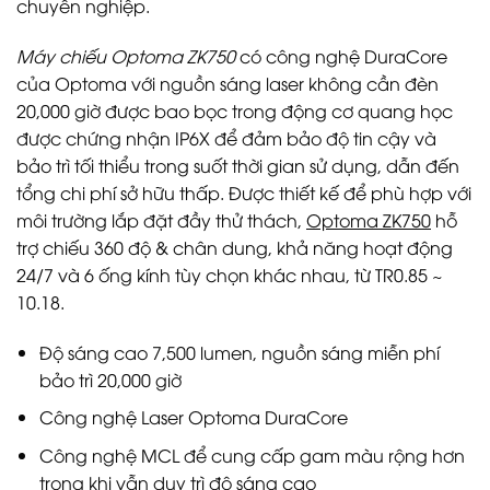
chuyên nghiệp.
Máy chiếu Optoma ZK750
có công nghệ DuraCore
của Optoma với nguồn sáng laser không cần đèn
20,000 giờ được bao bọc trong động cơ quang học
được chứng nhận IP6X để đảm bảo độ tin cậy và
bảo trì tối thiểu trong suốt thời gian sử dụng, dẫn đến
tổng chi phí sở hữu thấp. Được thiết kế để phù hợp với
môi trường lắp đặt đầy thử thách,
Optoma ZK750
hỗ
trợ chiếu 360 độ & chân dung, khả năng hoạt động
24/7 và 6 ống kính tùy chọn khác nhau, từ TR0.85 ~
10.18.
Độ sáng cao 7,500 lumen, nguồn sáng miễn phí
bảo trì 20,000 giờ
Công nghệ Laser Optoma DuraCore
Công nghệ MCL để cung cấp gam màu rộng hơn
trong khi vẫn duy trì độ sáng cao