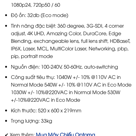
1080p24, 720p50 / 60
Độ ồn: 32db (Eco mode)
Tình năng đặc biệt: 360 degree, 3G-SDI, 4 corner
adjust, 4K UHD, Amazing Color, DuraCore, Edge
Blending, exchangeable lens, full lens shift, HDBaseT,
IP6X, Laser, MCL, MultiColor Laser, Networking, pbp,
pip, portrait mode
Nguồn điện: 100-240V, 50-60Hz, auto-switching
Công suất tiêu thụ: 1040W +/- 10% @110V AC in
Normal Mode 540W +/- 10% @110V AC in Eco Mode
1030W +/- 10%@220VAC in Normal Mode 530W
+/-10%@220VAC in Eco Mode
Kích thước: 520 x 600 x 219mm
Trọng lượng: 33kg
✔ Xem thêm:
Mua Máy Chiếu Optoma