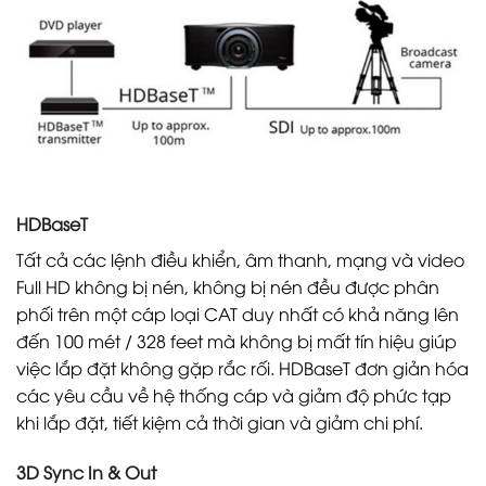
HDBaseT
Tất cả các lệnh điều khiển, âm thanh, mạng và video
Full HD không bị nén, không bị nén đều được phân
phối trên một cáp loại CAT duy nhất có khả năng lên
đến 100 mét / 328 feet mà không bị mất tín hiệu giúp
việc lắp đặt không gặp rắc rối. HDBaseT đơn giản hóa
các yêu cầu về hệ thống cáp và giảm độ phức tạp
khi lắp đặt, tiết kiệm cả thời gian và giảm chi phí.
3D Sync In & Out