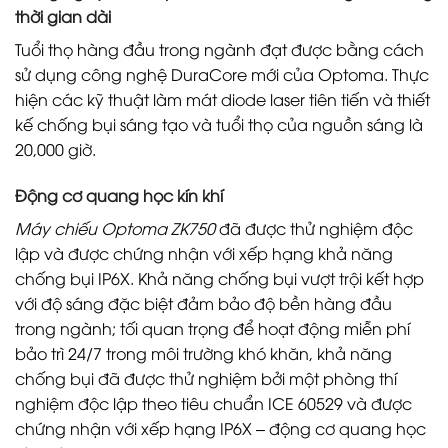
thời gian dài
Tuổi thọ hàng đầu trong ngành đạt được bằng cách
sử dụng công nghệ DuraCore mới của Optoma. Thực
hiện các kỹ thuật làm mát diode laser tiên tiến và thiết
kế chống bụi sáng tạo và tuổi thọ của nguồn sáng là
20,000 giờ.
Động cơ quang học kín khí
Máy chiếu Optoma ZK750
đã được thử nghiệm độc
lập và được chứng nhận với xếp hạng khả năng
chống bụi IP6X. Khả năng chống bụi vượt trội kết hợp
với độ sáng đặc biệt đảm bảo độ bền hàng đầu
trong ngành; tối quan trọng để hoạt động miễn phí
bảo trì 24/7 trong môi trường khó khăn, khả năng
chống bụi đã được thử nghiệm bởi một phòng thí
nghiệm độc lập theo tiêu chuẩn ICE 60529 và được
chứng nhận với xếp hạng IP6X – động cơ quang học