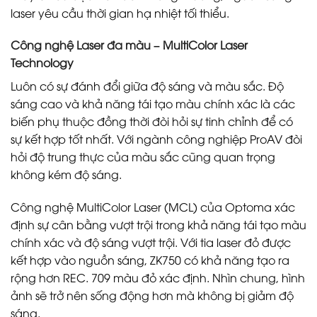
laser yêu cầu thời gian hạ nhiệt tối thiểu.
Công nghệ Laser đa màu – MultiColor Laser
Technology
Luôn có sự đánh đổi giữa độ sáng và màu sắc. Độ
sáng cao và khả năng tái tạo màu chính xác là các
biến phụ thuộc đồng thời đòi hỏi sự tinh chỉnh để có
sự kết hợp tốt nhất. Với ngành công nghiệp ProAV đòi
hỏi độ trung thực của màu sắc cũng quan trọng
không kém độ sáng.
Công nghệ MultiColor Laser (MCL) của Optoma xác
định sự cân bằng vượt trội trong khả năng tái tạo màu
chính xác và độ sáng vượt trội. Với tia laser đỏ được
kết hợp vào nguồn sáng, ZK750 có khả năng tạo ra
rộng hơn REC. 709 màu đỏ xác định. Nhìn chung, hình
ảnh sẽ trở nên sống động hơn mà không bị giảm độ
sáng.