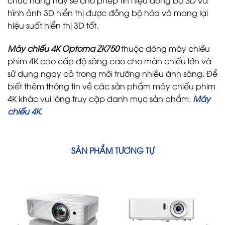
chức năng này sẽ cho phép tín hiệu đồng bộ 3D và
hình ảnh 3D hiển thị được đồng bộ hóa và mang lại
hiệu suất hiển thị 3D tốt.
Máy chiếu 4K Optoma ZK750
thuộc dòng máy chiếu
phim 4K cao cấp độ sáng cao cho màn chiếu lớn và
sử dụng ngay cả trong môi trường nhiều ánh sáng. Để
biết thêm thông tin về các sản phẩm máy chiếu phim
4K khác vui lòng truy cập danh mục sản phẩm:
Máy
chiếu 4K
.
SẢN PHẨM TƯƠNG TỰ