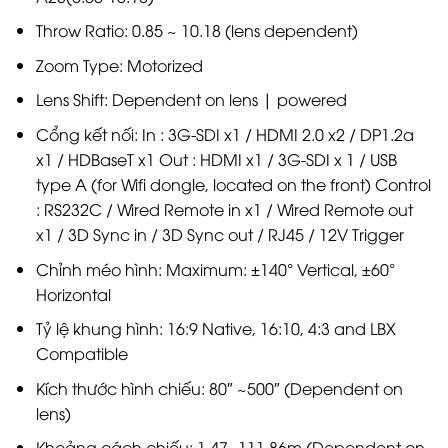
Throw Ratio: 0.85 ~ 10.18 (lens dependent)
Zoom Type: Motorized
Lens Shift: Dependent on lens | powered
Cổng kết nối: In : 3G-SDI x1 / HDMI 2.0 x2 / DP1.2a
x1 / HDBaseT x1 Out : HDMI x1 / 3G-SDI x 1 / USB
type A (for Wifi dongle, located on the front) Control
: RS232C / Wired Remote in x1 / Wired Remote out
x1 / 3D Sync in / 3D Sync out / RJ45 / 12V Trigger
Chỉnh méo hình: Maximum: ±140° Vertical, ±60°
Horizontal
Tỷ lệ khung hình: 16:9 Native, 16:10, 4:3 and LBX
Compatible
Kích thước hình chiếu: 80″ ~500″ (Dependent on
lens)
Khoảng cách chiếu: 1.47~111.86m (Dependent on