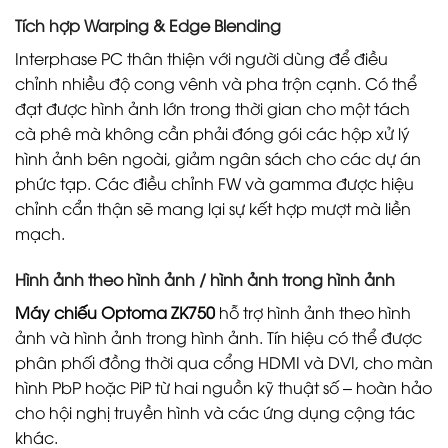
Tích hợp Warping & Edge Blending
Interphase PC thân thiện với người dùng để điều
chỉnh nhiều độ cong vênh và pha trộn cạnh. Có thể
đạt được hình ảnh lớn trong thời gian cho một tách
cà phê mà không cần phải đóng gói các hộp xử lý
hình ảnh bên ngoài, giảm ngân sách cho các dự án
phức tạp. Các điều chỉnh FW và gamma được hiệu
chỉnh cẩn thận sẽ mang lại sự kết hợp mượt mà liền
mạch.
Hình ảnh theo hình ảnh / hình ảnh trong hình ảnh
Máy chiếu Optoma ZK750
hỗ trợ hình ảnh theo hình
ảnh và hình ảnh trong hình ảnh. Tín hiệu có thể được
phân phối đồng thời qua cổng HDMI và DVI, cho màn
hình PbP hoặc PiP từ hai nguồn kỹ thuật số – hoàn hảo
cho hội nghị truyền hình và các ứng dụng cộng tác
khác.