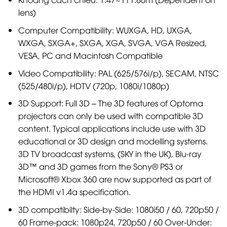
lens)
Computer Compatibility: WUXGA, HD, UXGA,
WXGA, SXGA+, SXGA, XGA, SVGA, VGA Resized,
VESA, PC and Macintosh Compatible
Video Compatibility: PAL (625/576i/p), SECAM, NTSC
(525/480i/p), HDTV (720p, 1080i/1080p)
3D Support: Full 3D – The 3D features of Optoma
projectors can only be used with compatible 3D
content. Typical applications include use with 3D
educational or 3D design and modelling systems.
3D TV broadcast systems, (SKY in the UK), Blu-ray
3D™ and 3D games from the Sony® PS3 or
Microsoft® Xbox 360 are now supported as part of
the HDMI v1.4a specification.
3D compatibilty: Side-by-Side: 1080i50 / 60, 720p50 /
60 Frame-pack: 1080p24, 720p50 / 60 Over-Under: