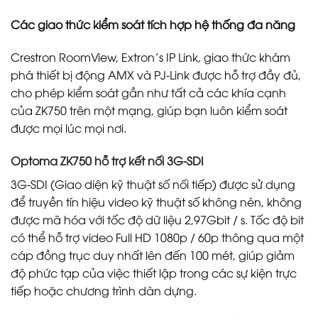
Các giao thức kiểm soát tích hợp hệ thống đa năng
Crestron RoomView, Extron’s IP Link, giao thức khám
phá thiết bị động AMX và PJ-Link được hỗ trợ đầy đủ,
cho phép kiểm soát gần như tất cả các khía cạnh
của ZK750 trên một mạng, giúp bạn luôn kiểm soát
được mọi lúc mọi nơi.
Optoma ZK750 hỗ trợ kết nối 3G-SDI
3G-SDI (Giao diện kỹ thuật số nối tiếp) được sử dụng
để truyền tín hiệu video kỹ thuật số không nén, không
được mã hóa với tốc độ dữ liệu 2,97Gbit / s. Tốc độ bit
có thể hỗ trợ video Full HD 1080p / 60p thông qua một
cáp đồng trục duy nhất lên đến 100 mét, giúp giảm
độ phức tạp của việc thiết lập trong các sự kiện trực
tiếp hoặc chương trình dàn dựng.