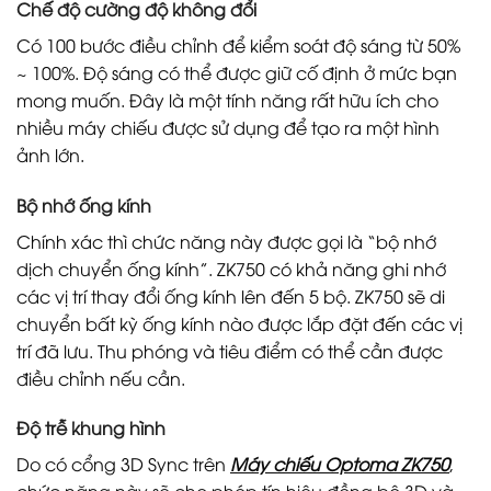
Chế độ cường độ không đổi
Có 100 bước điều chỉnh để kiểm soát độ sáng từ 50%
~ 100%. Độ sáng có thể được giữ cố định ở mức bạn
mong muốn. Đây là một tính năng rất hữu ích cho
nhiều máy chiếu được sử dụng để tạo ra một hình
ảnh lớn.
Bộ nhớ ống kính
Chính xác thì chức năng này được gọi là “bộ nhớ
dịch chuyển ống kính”. ZK750 có khả năng ghi nhớ
các vị trí thay đổi ống kính lên đến 5 bộ. ZK750 sẽ di
chuyển bất kỳ ống kính nào được lắp đặt đến các vị
trí đã lưu. Thu phóng và tiêu điểm có thể cần được
điều chỉnh nếu cần.
Độ trễ khung hình
Do có cổng 3D Sync trên
Máy chiếu Optoma ZK750
,