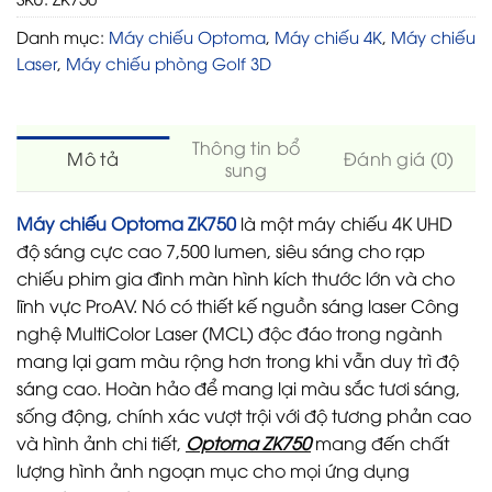
Danh mục:
Máy chiếu Optoma
,
Máy chiếu 4K
,
Máy chiếu
Laser
,
Máy chiếu phòng Golf 3D
Thông tin bổ
Mô tả
Đánh giá (0)
sung
Máy chiếu Optoma ZK750
là một máy chiếu 4K UHD
độ sáng cực cao 7,500 lumen, siêu sáng cho rạp
chiếu phim gia đình màn hình kích thước lớn và cho
lĩnh vực ProAV. Nó có thiết kế nguồn sáng laser Công
nghệ MultiColor Laser (MCL) độc đáo trong ngành
mang lại gam màu rộng hơn trong khi vẫn duy trì độ
sáng cao. Hoàn hảo để mang lại màu sắc tươi sáng,
sống động, chính xác vượt trội với độ tương phản cao
và hình ảnh chi tiết,
Optoma ZK750
mang đến chất
lượng hình ảnh ngoạn mục cho mọi ứng dụng