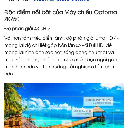
Đặc điểm nổi bật của Máy chiếu Optoma
ZK750
Độ phân giải 4K UHD
Với hơn tám triệu điểm ảnh, độ phân giải Ultra HD 4K
mang lại độ chi tiết gấp bốn lần so với Full HD, để
mang lại hình ảnh sắc nét, sống động như thật và
màu sắc phong phú hơn – cho phép bạn ngồi gần
màn hình hơn và tận hưởng trải nghiệm đắm chìm
hơn.