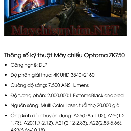
Thông số kỹ thuật Máy chiếu Optoma ZK750
Công nghệ: DLP
Độ phân giải thực: 4K UHD 3840×2160
Cường độ sáng: 7,500 ANSI lumens
Độ tương phản: 2,000,000:1 ExtremeBlack enabled
Nguồn sáng: Multi Color Laser, tuổi thọ 20,000 giờ
Ống kính dời chuyên dụng: A25(0.85-1.02), A26(1.2-
1.73), A20(1.7-2.12), A21(2.12-2.83), A22(2.83-5.66),
A23(5.66-10.18)