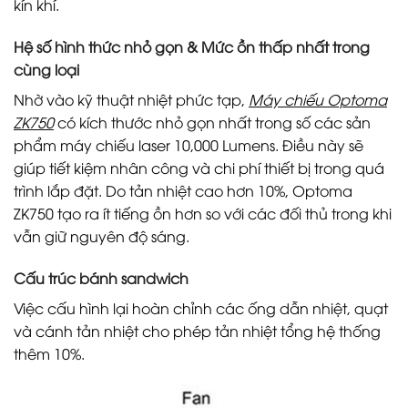
kín khí.
Hệ số hình thức nhỏ gọn & Mức ồn thấp nhất trong
cùng loại
Nhờ vào kỹ thuật nhiệt phức tạp,
Máy chiếu Optoma
ZK750
có kích thước nhỏ gọn nhất trong số các sản
phẩm máy chiếu laser 10,000 Lumens. Điều này sẽ
giúp tiết kiệm nhân công và chi phí thiết bị trong quá
trình lắp đặt. Do tản nhiệt cao hơn 10%, Optoma
ZK750 tạo ra ít tiếng ồn hơn so với các đối thủ trong khi
vẫn giữ nguyên độ sáng.
Cấu trúc bánh sandwich
Việc cấu hình lại hoàn chỉnh các ống dẫn nhiệt, quạt
và cánh tản nhiệt cho phép tản nhiệt tổng hệ thống
thêm 10%.