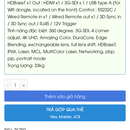
HDBaseT x1 Out : HDMI x1 / 3G-SDI x 1 / USB type A (for
Wifi dongle, located on the front) Control : RS232C /
Wired Remote in x1 / Wired Remote out x1 / 3D Sync in
/ 3D Sync out / RJ45 / 12V Trigger
Tình năng đặc biệt: 360 degree, 3G-SDI, 4 corner
adjust, 4K UHD, Amazing Color, DuraCore, Edge
Blending, exchangeable lens, full lens shift, HDBaseT,
IP6X, Laser, MCL, MultiColor Laser, Networking, pbp,
pip, portrait mode
Trọng lượng: 33kg
Máy chiếu 4K Optoma ZK750 số lượng
Thêm vào giỏ hàng
TRẢ GÓP QUA THẺ
Visa, Master, JCB
SKU:
ZK750