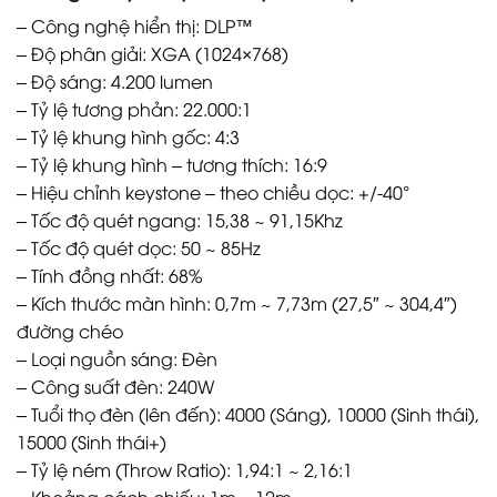
– Công nghệ hiển thị: DLP™
– Độ phân giải: XGA (1024×768)
– Độ sáng: 4.200 lumen
– Tỷ lệ tương phản: 22.000:1
– Tỷ lệ khung hình gốc: 4:3
– Tỷ lệ khung hình – tương thích: 16:9
– Hiệu chỉnh keystone – theo chiều dọc: +/-40°
– Tốc độ quét ngang: 15,38 ~ 91,15Khz
– Tốc độ quét dọc: 50 ~ 85Hz
– Tính đồng nhất: 68%
– Kích thước màn hình: 0,7m ~ 7,73m (27,5″ ~ 304,4″)
đường chéo
– Loại nguồn sáng: Đèn
– Công suất đèn: 240W
– Tuổi thọ đèn (lên đến): 4000 (Sáng), 10000 (Sinh thái),
15000 (Sinh thái+)
– Tỷ lệ ném (Throw Ratio): 1,94:1 ~ 2,16:1
– Khoảng cách chiếu: 1m – 12m