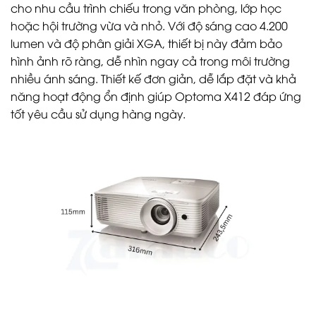
cho nhu cầu trình chiếu trong văn phòng, lớp học
hoặc hội trường vừa và nhỏ. Với độ sáng cao 4.200
lumen và độ phân giải XGA, thiết bị này đảm bảo
hình ảnh rõ ràng, dễ nhìn ngay cả trong môi trường
nhiều ánh sáng. Thiết kế đơn giản, dễ lắp đặt và khả
năng hoạt động ổn định giúp Optoma X412 đáp ứng
tốt yêu cầu sử dụng hàng ngày.