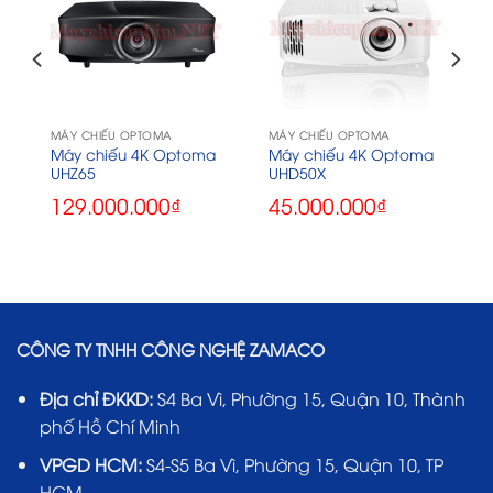
MÁY CHIẾU OPTOMA
MÁY CHIẾU OPTOMA
Máy chiếu 4K Optoma
Máy chiếu 4K Optoma
UHZ65
UHD50X
129.000.000
₫
45.000.000
₫
CÔNG TY TNHH CÔNG NGHỆ ZAMACO
Địa chỉ ĐKKD:
S4 Ba Vì, Phường 15, Quận 10, Thành
phố Hồ Chí Minh
VPGD HCM:
S4-S5 Ba Vì, Phường 15, Quận 10, TP
HCM