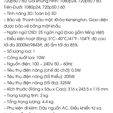
720p50 / 60; Gói khung hình: 1080p24, 720p50 / 60;
Trên-Dưới: 1080p24, 720p50 / 60
– Tính năng 3D: Toàn bộ 3D
– Bảo vệ: Thanh bảo mật, Khóa Kensington, Giao diện
được bảo vệ bằng mật khẩu
– Ngôn ngữ OSD: 25 ngôn ngữ (bao gồm tiếng Việt)
– Điều kiện hoạt động: 5°C~40°C/41°F~104°F, độ cao
tối đa 3000M/9843ft, độ ẩm tối đa 85%
– Số lượng loa: 1
– Công suất loa: 10W
– Nguồn điện: 100 ~ 240V, 50 ~ 60Hz
– Tiêu thụ điện năng (chế độ chờ): 0.5W
– Tiêu thụ điện năng (tối thiểu): 205W
– Tiêu thụ điện năng (tối đa): 325W
– Kích thước (Rộng x Sâu x Cao): 316 x 243.5 x 115 mm
– Trọng lượng tịnh: 3 kg
– Tổng trọng lượng: 4.4 kg
– Phụ kiện đi kèm: Dây nguồn AC, Điều khiển từ xa,