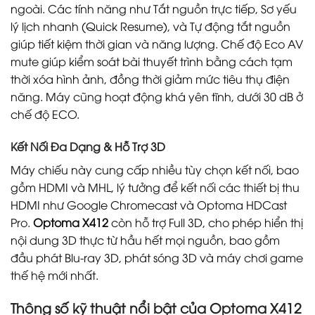
ngoài. Các tính năng như Tắt nguồn trực tiếp, Sơ yếu
lý lịch nhanh (Quick Resume), và Tự động tắt nguồn
giúp tiết kiệm thời gian và năng lượng. Chế độ Eco AV
mute giúp kiểm soát bài thuyết trình bằng cách tạm
thời xóa hình ảnh, đồng thời giảm mức tiêu thụ điện
năng. Máy cũng hoạt động khá yên tĩnh, dưới 30 dB ở
chế độ ECO.
Kết Nối Đa Dạng & Hỗ Trợ 3D
Máy chiếu này cung cấp nhiều tùy chọn kết nối, bao
gồm HDMI và MHL, lý tưởng để kết nối các thiết bị thu
HDMI như Google Chromecast và Optoma HDCast
Pro.
Optoma X412
còn hỗ trợ Full 3D, cho phép hiển thị
nội dung 3D thực từ hầu hết mọi nguồn, bao gồm
đầu phát Blu-ray 3D, phát sóng 3D và máy chơi game
thế hệ mới nhất.
Thông số kỹ thuật nổi bật của Optoma X412