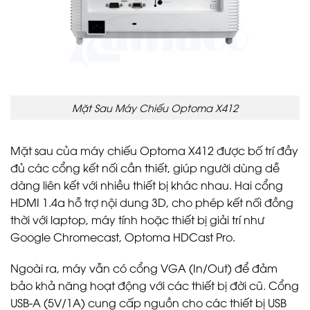
Mặt Sau Máy Chiếu Optoma X412
Mặt sau của máy chiếu Optoma X412 được bố trí đầy
đủ các cổng kết nối cần thiết, giúp người dùng dễ
dàng liên kết với nhiều thiết bị khác nhau. Hai cổng
HDMI 1.4a hỗ trợ nội dung 3D, cho phép kết nối đồng
thời với laptop, máy tính hoặc thiết bị giải trí như
Google Chromecast, Optoma HDCast Pro.
Ngoài ra, máy vẫn có cổng VGA (In/Out) để đảm
bảo khả năng hoạt động với các thiết bị đời cũ. Cổng
USB-A (5V/1A) cung cấp nguồn cho các thiết bị USB