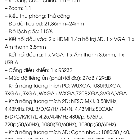
– Zoom: 1.1
– Kiểu thu phóng: Thủ công
– Độ dài tiêu cự: 21,86mm~24mm
– Độ lệch gốc: 115%
– Kết nối đầu vào: 2 x HDMI 1.4a hỗ trợ 3D, 1 x VGA, 1 x
Âm thanh 3.5mm
– Kết nối đầu ra: 1 x VGA, 1 x Âm thanh 3.5mm, 1 x
USB-A
– Cổng điều khiển: 1 x RS232
– Mức độ tiếng ồn (phút/tối đa): 27dB / 29dB
– Khả năng tương thích PC: WUXGA,1080P,UXGA,
SXGA+,SXGA ,WXGA+,WXGA,720P,XGA,SVGA,VGA
– Khả năng tương thích 2D: NTSC M/J, 3.58MHz,
4.43MHz PAL B/D/G/H/I/M/N, 4,43MHz SECAM
B/D/G/K/K1/L, 4.25/4.4MHz 480i/p, 576i/p,
720p(50/60Hz), 1080i(50/60Hz), 1080p(50/60Hz)
– Khả năng tương thích 3D: Cạnh nhau: 1080i50 / 60,