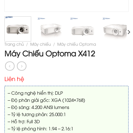
Trang chủ
/
Máy chiếu
/
Máy chiếu Optoma
Máy Chiếu Optoma X412
Liên hệ
– Công nghệ hiển thị: DLP
– Độ phân giải gốc: XGA (1024×768)
– Độ sáng: 4.200 ANSI lumens
– Tỷ lệ tương phản: 25.000:1
– Hỗ trợ: Full 3D
– Tỷ lệ phóng hình: 1.94 – 2.16:1