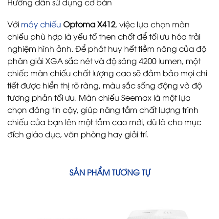
Hướng dẫn sử dụng cơ bản
Với
máy chiếu
Optoma X412
, việc lựa chọn màn
chiếu phù hợp là yếu tố then chốt để tối ưu hóa trải
nghiệm hình ảnh. Để phát huy hết tiềm năng của độ
phân giải XGA sắc nét và độ sáng 4200 lumen, một
chiếc màn chiếu chất lượng cao sẽ đảm bảo mọi chi
tiết được hiển thị rõ ràng, màu sắc sống động và độ
tương phản tối ưu. Màn chiếu Seemax là một lựa
chọn đáng tin cậy, giúp nâng tầm chất lượng trình
chiếu của bạn lên một tầm cao mới, dù là cho mục
đích giáo dục, văn phòng hay giải trí.
SẢN PHẨM TƯƠNG TỰ