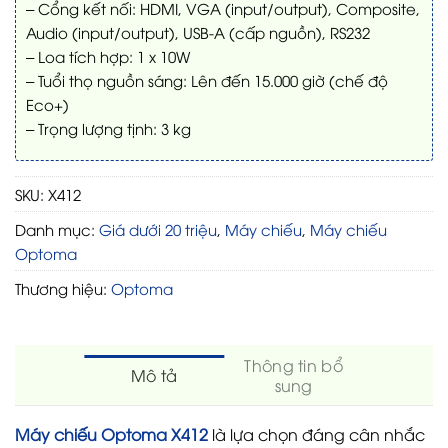
– Cổng kết nối: HDMI, VGA (input/output), Composite,
Audio (input/output), USB-A (cấp nguồn), RS232
– Loa tích hợp: 1 x 10W
– Tuổi thọ nguồn sáng: Lên đến 15.000 giờ (chế độ
Eco+)
– Trọng lượng tịnh: 3 kg
SKU:
X412
Danh mục:
Giá dưới 20 triệu
,
Máy chiếu
,
Máy chiếu
Optoma
Thương hiệu:
Optoma
Thông tin bổ
Mô tả
sung
Máy chiếu Optoma X412
là lựa chọn đáng cân nhắc