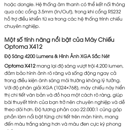
hoặc dongle. Hệ thống âm thanh có thể kết nối thông
qua các cổng 3.5mm (In/Out), trong khi cổng RS232
hỗ trợ điều khiển từ xa trong các hệ thống trình chiếu
chuyên nghiệp.
Một số tính năng nổi bật của Máy Chiếu
Optoma X412
Độ Sáng 4200 Lumens & Hình Ảnh XGA Sắc Nét
Optoma X412
mang lại độ sáng vượt trội 4.200 lumen,
đảm bảo hình ảnh rõ ràng và sống động ngay cả
trong điều kiện ánh sáng môi trường không lý tưởng.
Với độ phân giải XGA (1024×768), máy chiếu này hiển
thị chi tiết văn bản và đồ họa một cách rõ ràng, giúp
bài thuyết trình của bạn trở nên chuyên nghiệp và dễ
theo dõi hơn. Độ tương phản cao 22.000:1 cũng góp
phần làm nổi bật từng chi tiết trên màn hình, mang
đến màu trắng sáng hơn và màu đen cực kỳ phong