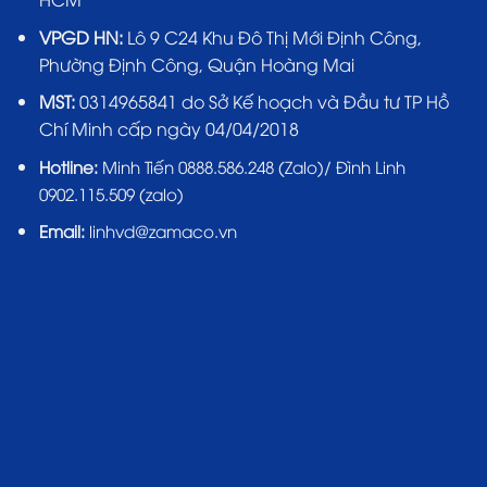
VPGD HN:
Lô 9 C24 Khu Đô Thị Mới Định Công,
Phường Định Công, Quận Hoàng Mai
MST:
0314965841 do Sở Kế hoạch và Đầu tư TP Hồ
Chí Minh cấp ngày 04/04/2018
Hotline:
Minh Tiến 0888.586.248 (Zalo)/ Đình Linh
0902.115.509 (zalo)
Email:
linhvd@zamaco.vn