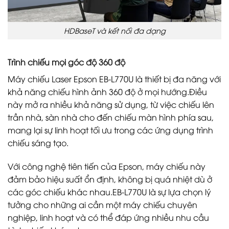
HDBaseT và kết nối đa dạng
Trình chiếu mọi góc độ 360 độ
Máy chiếu Laser Epson EB-L770U là thiết bị đa năng với
khả năng chiếu hình ảnh 360 độ ở mọi hướng.Điều
này mở ra nhiều khả năng sử dụng, từ việc chiếu lên
trần nhà, sàn nhà cho đến chiếu màn hình phía sau,
mang lại sự linh hoạt tối ưu trong các ứng dụng trình
chiếu sáng tạo.
Với công nghệ tiên tiến của Epson, máy chiếu này
đảm bảo hiệu suất ổn định, không bị quá nhiệt dù ở
các góc chiếu khác nhau.EB-L770U là sự lựa chọn lý
tưởng cho những ai cần một máy chiếu chuyên
nghiệp, linh hoạt và có thể đáp ứng nhiều nhu cầu