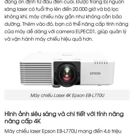
động ổn định từ đầu đến cuối. Được trang bị nguồn
sáng laser có tuổi thọ lên đến 20.000 giờ và bộ lọc
không khí, máy chiếu này gần như không cần bảo
dưỡng. Thêm vào đó, bạn có thể nâng cấp tính năng
của máy dễ dàng với camera ELPEC01, giúp quản lý
và vận hành máy chiếu hiệu quả hơn.
Máy chiếu Laser 4K Epson EB-L770U
Hình ảnh siêu sáng và chi tiết với tính năng
nâng cấp 4K
Máy chiếu laser Epson EB-L770U mang đến 4,6 triệu