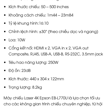
Kích thước chiếu: 50 – 500 inches
Khoảng cách chiếu: 1m44 – 23m84
Tỷ lệ khung hình:16:10
Chỉnh lệch hình: ±30° (theo chiều dọc và ngang)
Loa: 10W
Cổng kết nối: HDMI x 2, VGA in x 2, VGA out
Composite, RJ45, USB-A, USB-B, RS-232C, 3.5mm jack
Tiêu hao năng lượng: 250W
Độ ồn: 23dB
Kích thước: 440‎ x 304 x 122mm
Trọng lượng: 8.2kg
Máy chiếu Laser 4K Epson EB-L770U là lựa chọn tối ưu
cho các không gian trình chiếu chuyên nghiệp, từ hội