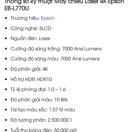
Thông số kỹ thuật Máy chiếu Laser 4K Epson
EB-L770U
Thương hiệu:
Epson
Công nghệ: 3LCD
Nguồn đèn: Laser
Cường độ sáng trắng: 7000 Ansi Lumens
Cường độ sáng màu: 7000 Ansi Lumens
Độ phân giải: 4K
Hỗ trợ HDR: HDR10
Tỷ lệ phóng đại: 1.0 – 1.6
Độ phân giải màu: 10 Bits
Tái tạo màu sắc: 1.07 tỷ màu
Độ tương phản: 2.500.000:1
Tuổi thọ bóng đèn: 30.000 giờ