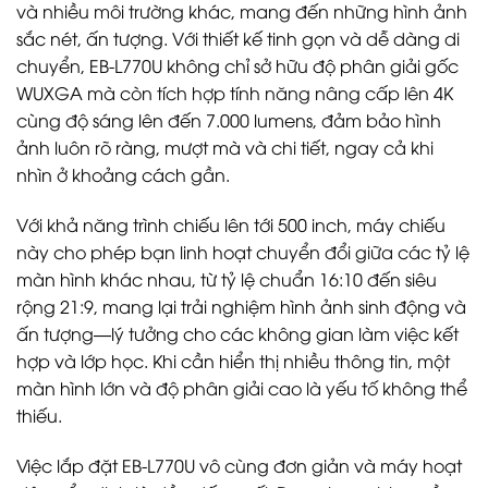
và nhiều môi trường khác, mang đến những hình ảnh
sắc nét, ấn tượng. Với thiết kế tinh gọn và dễ dàng di
chuyển, EB-L770U không chỉ sở hữu độ phân giải gốc
WUXGA mà còn tích hợp tính năng nâng cấp lên 4K
cùng độ sáng lên đến 7.000 lumens, đảm bảo hình
ảnh luôn rõ ràng, mượt mà và chi tiết, ngay cả khi
nhìn ở khoảng cách gần.
Với khả năng trình chiếu lên tới 500 inch, máy chiếu
này cho phép bạn linh hoạt chuyển đổi giữa các tỷ lệ
màn hình khác nhau, từ tỷ lệ chuẩn 16:10 đến siêu
rộng 21:9, mang lại trải nghiệm hình ảnh sinh động và
ấn tượng—lý tưởng cho các không gian làm việc kết
hợp và lớp học. Khi cần hiển thị nhiều thông tin, một
màn hình lớn và độ phân giải cao là yếu tố không thể
thiếu.
Việc lắp đặt EB-L770U vô cùng đơn giản và máy hoạt