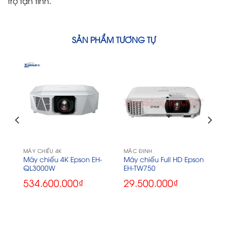
trợ tận tình.
SẢN PHẨM TƯƠNG TỰ
MÁY CHIẾU 4K
MẶC ĐỊNH
n
Máy chiếu 4K Epson EH-
Máy chiếu Full HD Epson
QL3000W
EH-TW750
534.600.000
₫
29.500.000
₫
000₫.