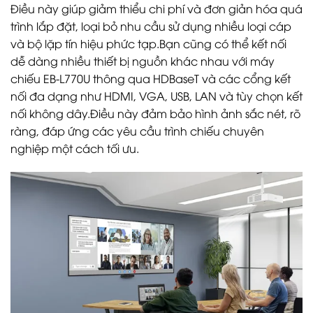
Điều này giúp giảm thiểu chi phí và đơn giản hóa quá
trình lắp đặt, loại bỏ nhu cầu sử dụng nhiều loại cáp
và bộ lặp tín hiệu phức tạp.Bạn cũng có thể kết nối
dễ dàng nhiều thiết bị nguồn khác nhau với máy
chiếu EB-L770U thông qua HDBaseT và các cổng kết
nối đa dạng như HDMI, VGA, USB, LAN và tùy chọn kết
nối không dây.Điều này đảm bảo hình ảnh sắc nét, rõ
ràng, đáp ứng các yêu cầu trình chiếu chuyên
nghiệp một cách tối ưu.