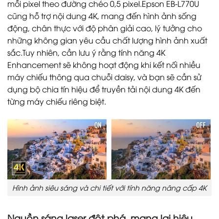
mỗi pixel theo đường chéo 0,5 pixel.Epson EB-L770U
cũng hỗ trợ nội dung 4K, mang đến hình ảnh sống
động, chân thực với độ phân giải cao, lý tưởng cho
những không gian yêu cầu chất lượng hình ảnh xuất
sắc.Tuy nhiên, cần lưu ý rằng tính năng 4K
Enhancement sẽ không hoạt động khi kết nối nhiều
máy chiếu thông qua chuỗi daisy, và bạn sẽ cần sử
dụng bộ chia tín hiệu để truyền tải nội dung 4K đến
từng máy chiếu riêng biệt.
Hình ảnh siêu sáng và chi tiết với tính năng nâng cấp 4K
Nguồn sáng laser đột phá, mang lại hiệu