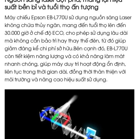
suất bền bỉ và tuổi thọ ấn tượng
Máy chiếu Epson EB-L770U sử dụng nguồn sáng Laser
không chứa thủy ngân, mang đến tuổi thọ lên đến
30.000 giờ ở chế độ ECO, cho phép sử dụng lâu dài
mà không cần bảo trì hay thay thế đèn, từ đó giúp
giảm đáng kể chi phí sở hữu.Bên cạnh đó, EB-L770U
còn tiết kiệm năng lượng và có khả năng làm mát
nhanh chóng, giúp máy duy trì hoạt động ổn định,
liên tục trong thời gian dài, đồng thời thân thiện với
môi trường và nâng cao hiệu suất sử dụng.