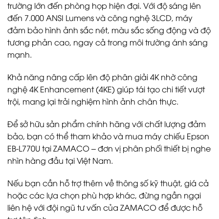
trường lớn đến phòng họp hiện đại. Với độ sáng lên
đến 7.000 ANSI Lumens và công nghệ 3LCD, máy
đảm bảo hình ảnh sắc nét, màu sắc sống động và độ
tương phản cao, ngay cả trong môi trường ánh sáng
mạnh.
Khả năng nâng cấp lên độ phân giải 4K nhờ công
nghệ 4K Enhancement (4KE) giúp tái tạo chi tiết vượt
trội, mang lại trải nghiệm hình ảnh chân thực.
Để sở hữu sản phẩm chính hãng với chất lượng đảm
bảo, bạn có thể tham khảo và mua máy chiếu Epson
EB-L770U tại ZAMACO – đơn vị phân phối thiết bị nghe
nhìn hàng đầu tại Việt Nam.
Nếu bạn cần hỗ trợ thêm về thông số kỹ thuật, giá cả
hoặc các lựa chọn phù hợp khác, đừng ngần ngại
liên hệ với đội ngũ tư vấn của ZAMACO để được hỗ