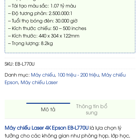
– Tái tạo màu sắc: 1.07 tỷ màu
– Độ tương phản: 2.500.000:1
– Tuổi thọ bóng đèn: 30.000 giờ
– Kích thước chiếu: 50 – 500 inches
– Kích thước: 440‎ x 304 x 122mm
– Trọng lượng: 8.2kg
SKU:
EB-L770U
Danh mục:
Máy chiếu
,
100 triệu - 200 triệu
,
Máy chiếu
Epson
,
Máy chiếu Laser
Thông tin bổ
Mô tả
sung
Máy chiếu Laser 4K Epson EB-L770U
là lựa chọn lý
tưởng cho các không gian như phòng họp, lớp học,