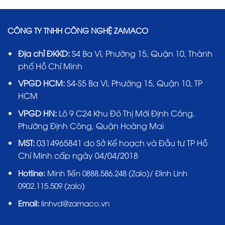
CÔNG TY TNHH CÔNG NGHỆ ZAMACO
Địa chỉ ĐKKD:
S4 Ba Vì, Phường 15, Quận 10, Thành
phố Hồ Chí Minh
VPGD HCM:
S4-S5 Ba Vì, Phường 15, Quận 10, TP
HCM
VPGD HN:
Lô 9 C24 Khu Đô Thị Mới Định Công,
Phường Định Công, Quận Hoàng Mai
MST:
0314965841 do Sở Kế hoạch và Đầu tư TP Hồ
Chí Minh cấp ngày 04/04/2018
Hotline:
Minh Tiến 0888.586.248 (Zalo)/ Đình Linh
0902.115.509 (zalo)
Email:
linhvd@zamaco.vn