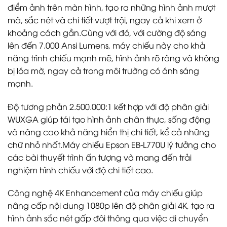
điểm ảnh trên màn hình, tạo ra những hình ảnh mượt
mà, sắc nét và chi tiết vượt trội, ngay cả khi xem ở
khoảng cách gần.Cùng với đó, với cường độ sáng
lên đến 7.000 Ansi Lumens, máy chiếu này cho khả
năng trình chiếu mạnh mẽ, hình ảnh rõ ràng và không
bị lóa mờ, ngay cả trong môi trường có ánh sáng
mạnh.
Độ tương phản 2.500.000:1 kết hợp với độ phân giải
WUXGA giúp tái tạo hình ảnh chân thực, sống động
và nâng cao khả năng hiển thị chi tiết, kể cả những
chữ nhỏ nhất.Máy chiếu Epson EB-L770U lý tưởng cho
các bài thuyết trình ấn tượng và mang đến trải
nghiệm hình chiếu với độ chi tiết cao.
Công nghệ 4K Enhancement của máy chiếu giúp
nâng cấp nội dung 1080p lên độ phân giải 4K, tạo ra
hình ảnh sắc nét gấp đôi thông qua việc di chuyển