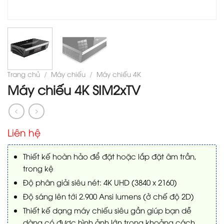
Trang chủ
/
Máy chiếu
/
Máy chiếu 4K
Máy chiếu 4K SIM2xTV
Liên hệ
Thiết kế hoàn hảo để đặt hoặc lắp đặt âm trần,
trong kệ
Độ phân giải siêu nét: 4K UHD (3840 x 2160)
Độ sáng lên tới 2.900 Ansi lumens (ở chế độ 2D)
Thiết kế dạng máy chiếu siêu gần giúp bạn dễ
dàng có được hình ảnh lớn trong khoảng cách