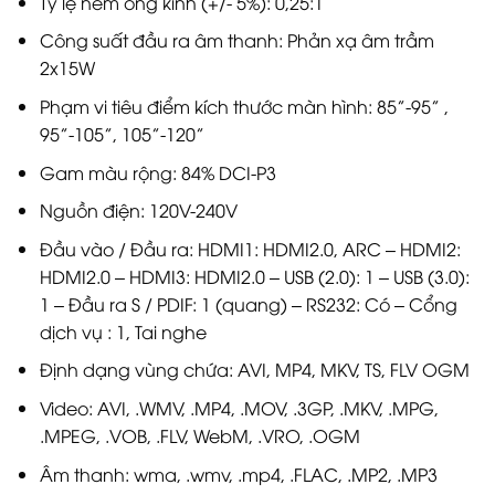
Tỷ lệ ném ống kính (+/- 5%): 0,25:1
Công suất đầu ra âm thanh: Phản xạ âm trầm
2x15W
Phạm vi tiêu điểm kích thước màn hình: 85”-95” ,
95”-105”, 105”-120”
Gam màu rộng: 84% DCI-P3
Nguồn điện: 120V-240V
Đầu vào / Đầu ra: HDMI1: HDMI2.0, ARC – HDMI2:
HDMI2.0 – HDMI3: HDMI2.0 – USB (2.0): 1 – USB (3.0):
1 – Đầu ra S / PDIF: 1 (quang) – RS232: Có – Cổng
dịch vụ : 1, Tai nghe
Định dạng vùng chứa: AVI, MP4, MKV, TS, FLV OGM
Video: AVI, .WMV, .MP4, .MOV, .3GP, .MKV, .MPG,
.MPEG, .VOB, .FLV, WebM, .VRO, .OGM
Âm thanh: wma, .wmv, .mp4, .FLAC, .MP2, .MP3