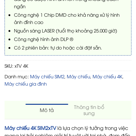
ngắn
Công nghệ 1 Chip DMD cho khả năng xử lý hình
ảnh đỉnh cao
Nguồn sáng LASER (tuổi thọ khoảng 25.000 giờ)
Công nghệ hình ảnh DLP ®
Có 2 phiên bản: tự do hoặc cài đặt sẵn.
SKU:
xTV 4K
Danh mục:
Máy chiếu SIM2
,
Máy chiếu
,
Máy chiếu 4K
,
Máy chiếu gia đình
Thông tin bổ
Mô tả
sung
Máy chiếu 4K SIM2xTV
là lựa chọn lý tưởng trong việc
mang lại trải nghiệm giải trí tuyệt vời tại nhà, đem đến