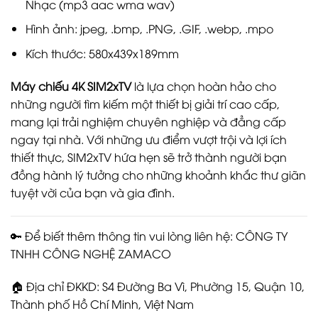
Nhạc (mp3 aac wma wav)
Hình ảnh: jpeg, .bmp, .PNG, .GIF, .webp, .mpo
Kích thước: 580x439x189mm
Máy chiếu 4K SIM2xTV
là lựa chọn hoàn hảo cho
những người tìm kiếm một thiết bị giải trí cao cấp,
mang lại trải nghiệm chuyên nghiệp và đẳng cấp
ngay tại nhà. Với những ưu điểm vượt trội và lợi ích
thiết thực, SIM2xTV hứa hẹn sẽ trở thành người bạn
đồng hành lý tưởng cho những khoảnh khắc thư giãn
tuyệt vời của bạn và gia đình.
🔑 Để biết thêm thông tin vui lòng liên hệ: CÔNG TY
TNHH CÔNG NGHỆ ZAMACO
🏠 Địa chỉ ĐKKD: S4 Đường Ba Vì, Phường 15, Quận 10,
Thành phố Hồ Chí Minh, Việt Nam