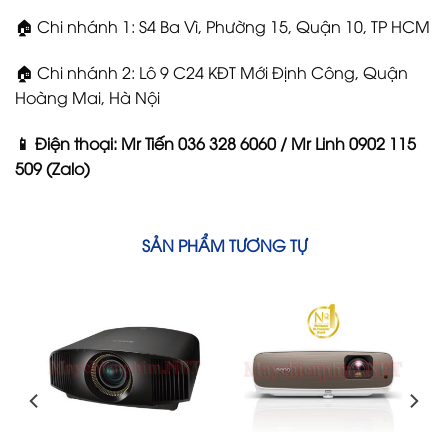
🏠 Chi nhánh 1: S4 Ba Vì, Phường 15, Quận 10, TP HCM
🏠 Chi nhánh 2: Lô 9 C24 KĐT Mới Định Công, Quận
Hoàng Mai, Hà Nội
📱 Điện thoại: Mr Tiến 036 328 6060 / Mr Linh 0902 115
509 (Zalo)
SẢN PHẨM TƯƠNG TỰ