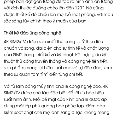
phép bạn đặt gần tường để tạo ra hình ảnh ấn tượng
với kích thước đường chéo lên đến 120”. Nó cũng
được thiết kế để chiếu lên mọi bề mặt phẳng, với màu
sắc sáng tùy chỉnh theo ý muốn của bạn.
Thiết kế đáp ứng công nghệ
4K SIM2xTV, được sản xuất thủ công tại Ý theo tiêu
chuẩn vô song, đại diện cho sự tinh tế và chất lượng
của SIM2 trong thiết kế và kỹ thuật. Kết hợp giữa kỹ
thuật thủ công truyền thống và công nghệ tiên tiến,
sản phẩm mang lại hiệu suất cao và sự độc đáo, kèm
theo sự quan tâm tỉ mỉ đến từng chi tiết.
Với tủ làm bằng thủy tinh pha lê công nghệ cao, 4K
SIM2xTV được chế tác đặc biệt để tối ưu hóa hiệu
suất hình ảnh. Mỗi bề mặt của kính pha lê được áp
dụng một lớp phủ quang học phức tạp, đảm bảo
kiểm soát chặt chẽ mọi ánh sáng đi lạc không mong