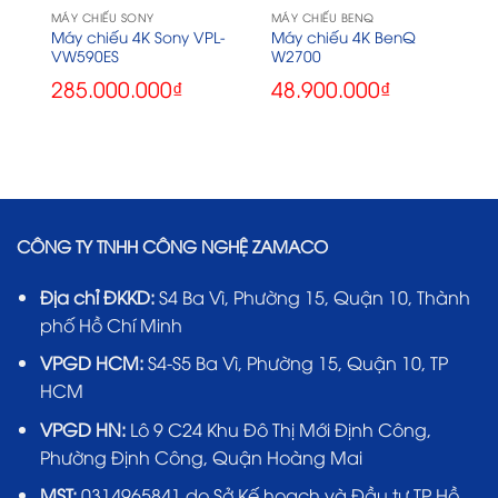
MÁY CHIẾU SONY
MÁY CHIẾU BENQ
-
Máy chiếu 4K Sony VPL-
Máy chiếu 4K BenQ
VW590ES
W2700
285.000.000
₫
48.900.000
₫
CÔNG TY TNHH CÔNG NGHỆ ZAMACO
Địa chỉ ĐKKD:
S4 Ba Vì, Phường 15, Quận 10, Thành
phố Hồ Chí Minh
VPGD HCM:
S4-S5 Ba Vì, Phường 15, Quận 10, TP
HCM
VPGD HN:
Lô 9 C24 Khu Đô Thị Mới Định Công,
Phường Định Công, Quận Hoàng Mai
MST:
0314965841 do Sở Kế hoạch và Đầu tư TP Hồ