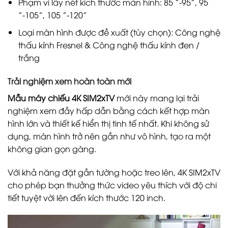
Phạm vi lấy nét kích thước màn hình: 85 ”-95”, 95
”-105”, 105 ”-120”
Loại màn hình được đề xuất (tùy chọn): Công nghệ
thấu kính Fresnel & Công nghệ thấu kính đen /
trắng
Trải nghiệm xem hoàn toàn mới
Mẫu máy chiếu 4K SIM2xTV
mới này mang lại trải
nghiệm xem đầy hấp dẫn bằng cách kết hợp màn
hình lớn và thiết kế hiển thị tinh tế nhất. Khi không sử
dụng, màn hình trở nên gần như vô hình, tạo ra một
không gian gọn gàng.
Với khả năng đặt gần tường hoặc treo lên, 4K SIM2xTV
cho phép bạn thưởng thức video yêu thích với độ chi
tiết tuyệt vời lên đến kích thước 120 inch.