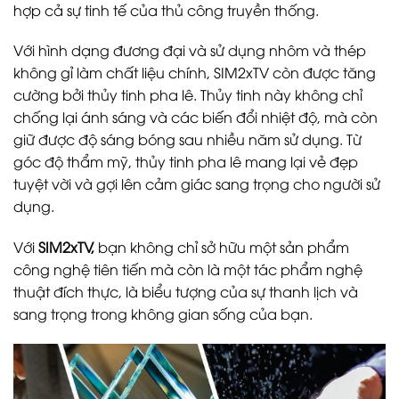
hợp cả sự tinh tế của thủ công truyền thống.
Với hình dạng đương đại và sử dụng nhôm và thép
không gỉ làm chất liệu chính, SIM2xTV còn được tăng
cường bởi thủy tinh pha lê. Thủy tinh này không chỉ
chống lại ánh sáng và các biến đổi nhiệt độ, mà còn
giữ được độ sáng bóng sau nhiều năm sử dụng. Từ
góc độ thẩm mỹ, thủy tinh pha lê mang lại vẻ đẹp
tuyệt vời và gợi lên cảm giác sang trọng cho người sử
dụng.
Với
SIM2xTV,
bạn không chỉ sở hữu một sản phẩm
công nghệ tiên tiến mà còn là một tác phẩm nghệ
thuật đích thực, là biểu tượng của sự thanh lịch và
sang trọng trong không gian sống của bạn.