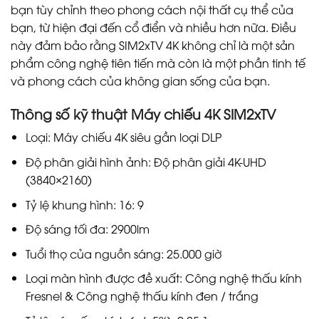
bạn tùy chỉnh theo phong cách nội thất cụ thể của
bạn, từ hiện đại đến cổ điển và nhiều hơn nữa. Điều
này đảm bảo rằng SIM2xTV 4K không chỉ là một sản
phẩm công nghệ tiên tiến mà còn là một phần tinh tế
và phong cách của không gian sống của bạn.
Thông số kỹ thuật Máy chiếu 4K SIM2xTV
Loại: Máy chiếu 4K siêu gần loại DLP
Độ phân giải hình ảnh: Độ phân giải 4K-UHD
(3840×2160)
Tỷ lệ khung hình: 16: 9
Độ sáng tối đa: 2900lm
Tuổi thọ của nguồn sáng: 25.000 giờ
Loại màn hình được đề xuất: Công nghệ thấu kính
Fresnel & Công nghệ thấu kính đen / trắng