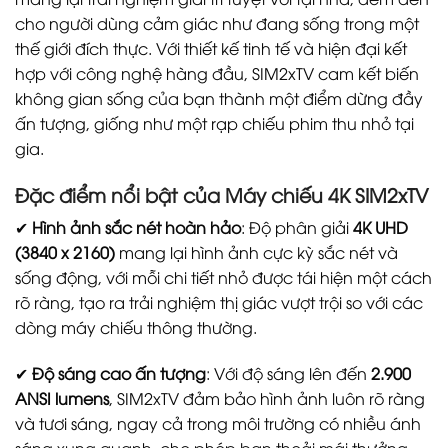
cho người dùng cảm giác như đang sống trong một
thế giới đích thực. Với thiết kế tinh tế và hiện đại kết
hợp với công nghệ hàng đầu, SIM2xTV cam kết biến
không gian sống của bạn thành một điểm dừng đầy
ấn tượng, giống như một rạp chiếu phim thu nhỏ tại
gia.
Đặc điểm nổi bật của Máy chiếu 4K SIM2xTV
✔
Hình ảnh sắc nét hoàn hảo
: Độ phân giải
4K UHD
(3840 x 2160)
mang lại hình ảnh cực kỳ sắc nét và
sống động, với mỗi chi tiết nhỏ được tái hiện một cách
rõ ràng, tạo ra trải nghiệm thị giác vượt trội so với các
dòng máy chiếu thông thường.
✔
Độ sáng cao ấn tượng
: Với độ sáng lên đến
2.900
ANSI lumens
, SIM2xTV đảm bảo hình ảnh luôn rõ ràng
và tươi sáng, ngay cả trong môi trường có nhiều ánh