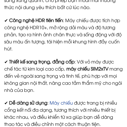
sáng xung quanh, cho phép bạn thoải mái thưởng
thức nội dung yêu thích bất cứ lúc nào.
✔
Công nghệ HDR tiên tiến
: Máy chiếu được tích hợp
công nghệ HDR10+, mở rộng dải màu và độ tương
phản, tạo ra hình ảnh chân thực và sống động với độ
sâu màu ấn tượng, tái hiện mỗi khung hình đầy cuốn
hút.
✔
Thiết kế sang trọng, đẳng cấp
: Với vỏ máy được
chế tác từ kim loại cao cấp,
máy chiếu SIM2xTV
mang
đến vẻ ngoài sang trọng và tinh tế, phù hợp với mọi
không gian nội thất, nâng cao tầm thẩm mỹ cho ngôi
nhà của bạn.
✔
Dễ dàng sử dụng
:
Máy chiếu
được trang bị nhiều
cổng kết nối đa dạng, tương thích với nhiều thiết bị
khác nhau, và điều khiển từ xa giúp bạn dễ dàng
thao tác và điều chỉnh một cách thuận tiện.