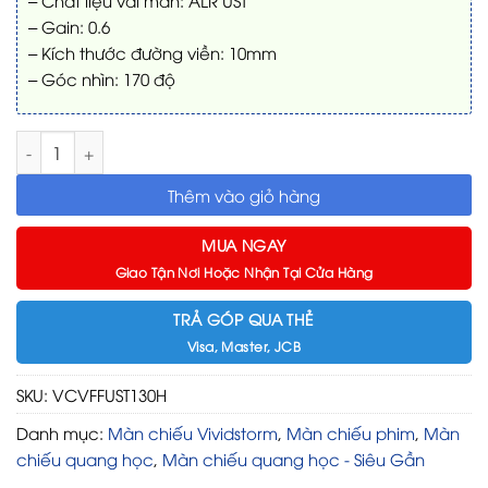
– Gain: 0.6
– Kích thước đường viền: 10mm
– Góc nhìn: 170 độ
Màn chiếu quang học VIVIDSTORM ALR UST VCVFFUST130H 130 i
Thêm vào giỏ hàng
MUA NGAY
Giao Tận Nơi Hoặc Nhận Tại Cửa Hàng
TRẢ GÓP QUA THẺ
Visa, Master, JCB
SKU:
VCVFFUST130H
Danh mục:
Màn chiếu Vividstorm
,
Màn chiếu phim
,
Màn
chiếu quang học
,
Màn chiếu quang học - Siêu Gần