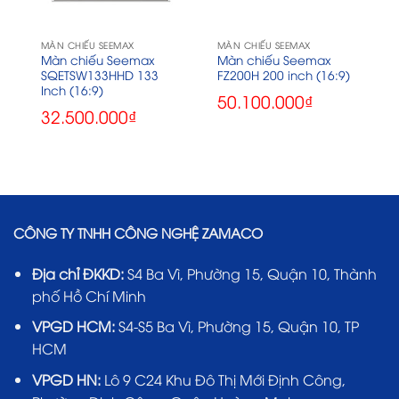
MÀN CHIẾU SEEMAX
MÀN CHIẾU SEEMAX
Màn chiếu Seemax
Màn chiếu Seemax
SQETSW133HHD 133
FZ200H 200 inch (16:9)
Inch (16:9)
50.100.000
₫
32.500.000
₫
CÔNG TY TNHH CÔNG NGHỆ ZAMACO
Địa chỉ ĐKKD:
S4 Ba Vì, Phường 15, Quận 10, Thành
phố Hồ Chí Minh
VPGD HCM:
S4-S5 Ba Vì, Phường 15, Quận 10, TP
HCM
VPGD HN:
Lô 9 C24 Khu Đô Thị Mới Định Công,