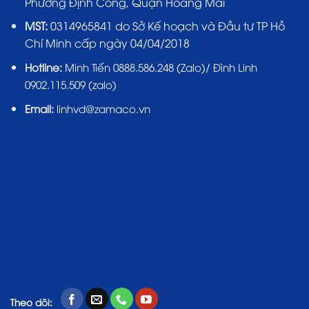
Phường Định Công, Quận Hoàng Mai
MST:
0314965841 do Sở Kế hoạch và Đầu tư TP Hồ
Chí Minh cấp ngày 04/04/2018
Hotline:
Minh Tiến 0888.586.248 (Zalo)/ Đình Linh
0902.115.509 (zalo)
Email:
linhvd@zamaco.vn
Theo dõi: