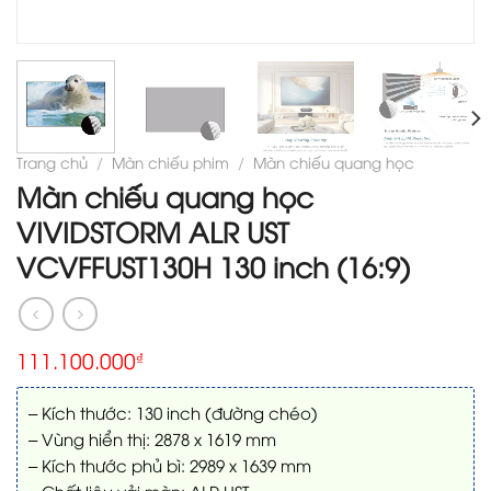
Trang chủ
/
Màn chiếu phim
/
Màn chiếu quang học
Màn chiếu quang học
VIVIDSTORM ALR UST
VCVFFUST130H 130 inch (16:9)
111.100.000
₫
– Kích thước: 130 inch (đường chéo)
– Vùng hiển thị: 2878 x 1619 mm
– Kích thước phủ bì: 2989 x 1639 mm
– Chất liệu vải màn: ALR UST