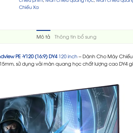
Chiếu Xa
Mô tả
Thông tin bổ sung
dview PE -Y120 (16:9) DY4
120 inch
– Dành Cho Máy Chiếu 
 15mm, sử dụng vải màn quang học chất lượng cao DY4 giú