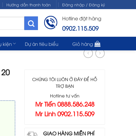
Hướng dẫn thanh toán
Đăng nhập / Đăng ký
Hotline đặt hàng
0902.115.509
ụ kiện
Dự án tiêu biểu
Giỏ hàng
120
CHÚNG TÔI LUÔN Ở ĐÂY ĐỂ HỖ
TRỢ BẠN
Hotline tư vấn
Mr Tiến 0888.586.248
Mr Linh 0902.115.509
GIAO HÀNG MIỄN PHÍ