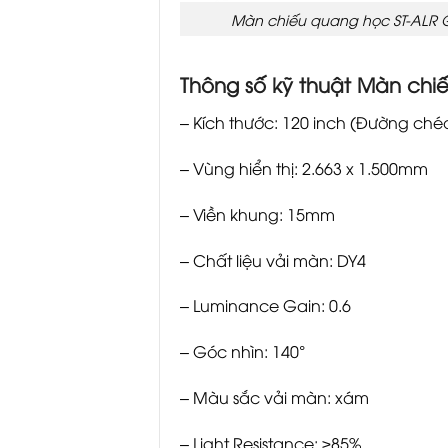
Màn chiếu quang học ST-ALR G
Thông số kỹ thuật Màn chiế
– Kích thước: 120 inch (Đường ché
– Vùng hiển thị: 2.663 x 1.500mm
– Viền khung: 15mm
– Chất liệu vải màn: DY4
– Luminance Gain: 0.6
– Góc nhìn: 140°
– Màu sắc vải màn: xám
– Light Resistance: ≥85%