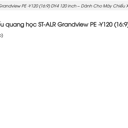
randview PE -Y120 (16:9) DY4 120 inch – Dành Cho Máy Chiếu 
u quang học ST-ALR Grandview PE -Y120 (16:9
o)