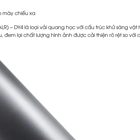
o máy chiếu xa
LR) – DY4 là loại vải quang học với cấu trúc khử sáng vật 
 đem lại chất lượng hình ảnh được cải thiện rõ rệt so với 