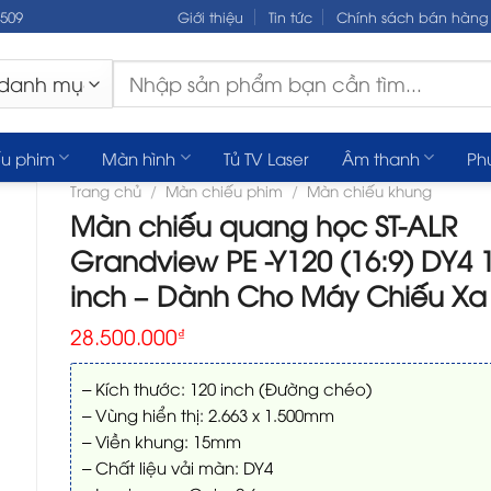
.509
Giới thiệu
Tin tức
Chính sách bán hàng
Tìm
kiếm:
u phim
Màn hình
Tủ TV Laser
Âm thanh
Ph
Trang chủ
/
Màn chiếu phim
/
Màn chiếu khung
Màn chiếu quang học ST-ALR
Grandview PE -Y120 (16:9) DY4 
inch – Dành Cho Máy Chiếu Xa
28.500.000
₫
– Kích thước: 120 inch (Đường chéo)
– Vùng hiển thị: 2.663 x 1.500mm
– Viền khung: 15mm
– Chất liệu vải màn: DY4