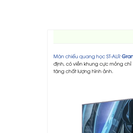
Màn chiếu quang học ST-ALR
Gran
định, có viền khung cực mỏng chỉ
tăng chất lượng hình ảnh.