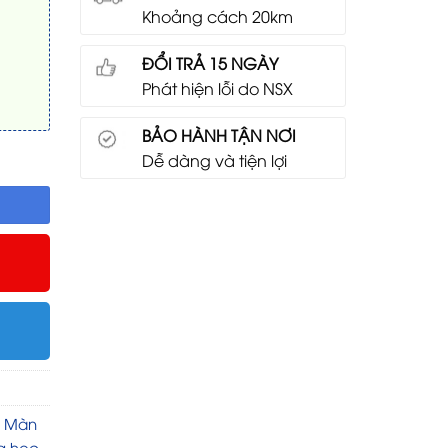
Khoảng cách 20km
ĐỔI TRẢ 15 NGÀY
Phát hiện lỗi do NSX
BẢO HÀNH TẬN NƠI
) DY4 120 inch - Dành Cho Máy Chiếu Xa số lượng
Dễ dàng và tiện lợi
,
Màn
 học -