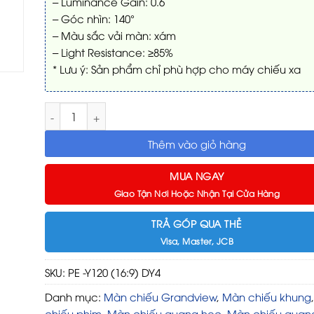
– Luminance Gain: 0.6
– Góc nhìn: 140°
– Màu sắc vải màn: xám
– Light Resistance: ≥85%
* Lưu ý: Sản phẩm chỉ phù hợp cho máy chiếu xa
Màn chiếu quang học ST-ALR Grandview PE -Y120 (16:9
Thêm vào giỏ hàng
MUA NGAY
Giao Tận Nơi Hoặc Nhận Tại Cửa Hàng
TRẢ GÓP QUA THẺ
Visa, Master, JCB
SKU:
PE -Y120 (16:9) DY4
Danh mục:
Màn chiếu Grandview
,
Màn chiếu khung
chiếu phim
,
Màn chiếu quang học
,
Màn chiếu quang