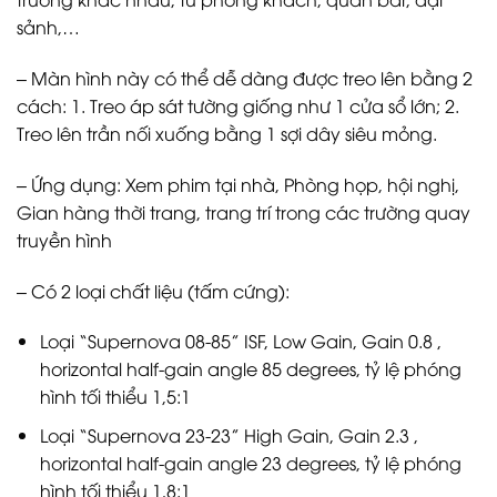
sảnh,…
– Màn hình này có thể dễ dàng được treo lên bằng 2
cách: 1. Treo áp sát tường giống như 1 cửa sổ lớn; 2.
Treo lên trần nối xuống bằng 1 sợi dây siêu mỏng.
– Ứng dụng: Xem phim tại nhà, Phòng họp, hội nghị,
Gian hàng thời trang, trang trí trong các trường quay
truyền hình
– Có 2 loại chất liệu (tấm cứng):
Loại “Supernova 08-85” ISF, Low Gain, Gain 0.8 ,
horizontal half-gain angle 85 degrees, tỷ lệ phóng
hình tối thiểu 1,5:1
Loại “Supernova 23-23” High Gain, Gain 2.3 ,
horizontal half-gain angle 23 degrees, tỷ lệ phóng
hình tối thiểu 1,8:1