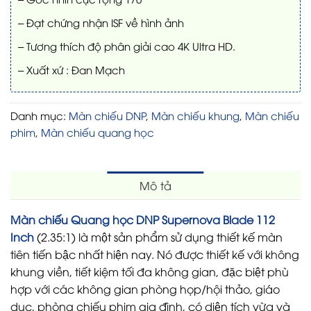
– Đạt chứng nhận ISF về hình ảnh
– Tương thích độ phân giải cao 4K Ultra HD.
– Xuất xứ : Đan Mạch
Danh mục:
Màn chiếu DNP
,
Màn chiếu khung
,
Màn chiếu
phim
,
Màn chiếu quang học
Mô tả
Màn chiếu Quang học DNP Supernova Blade 112
Inch
(2.35:1) là một sản phẩm sử dụng thiết kế màn
tiên tiến bậc nhất hiện nay. Nó được thiết kế với không
khung viền, tiết kiệm tối đa không gian, đặc biệt phù
hợp với các không gian phòng họp/hội thảo, giáo
dục, phòng chiếu phim gia đình, có diện tích vừa và