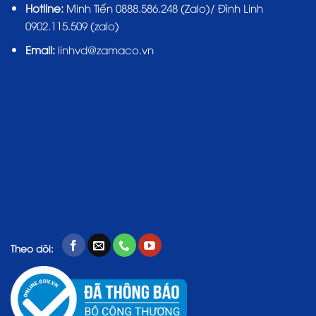
Hotline:
Minh Tiến 0888.586.248 (Zalo)/ Đình Linh
0902.115.509 (zalo)
Email:
linhvd@zamaco.vn
Theo dõi: