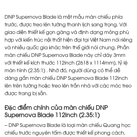
DNP Supernova Blade là một mẫu màn chiếu phía
trước, được treo lên tường thanh lịch sang trọng. Với
giao diện thiết kế gọn gàng và định dạng mỏng phù
hợp với kiến trúc nội thất hiện đại tại Việt Nam nói riêng
và nhiều quốc gia khác trên thế giới nói chung. Phần
màn chiếu DNP Supernova Blade này chỉ dày 3mm
với thiết kế kích thước 112inch (2618 x 1114mm), tỷ lệ
màn hình (2.35:1) . Nhờ đó, người dùng có thể dễ
dàng gắn màn chiếu DNP Supernova Blade 112inch
lên trên tường hoặc treo lên trần nhà với các móc treo
được trang bị sẵn.
Đặc điểm chính của màn chiếu DNP
Supernova Blade 112inch (2.35:1)
– DNP Supernova Blade là loại màn chiếu Quang học
chiếu trước nguyên tấm được thiết kế phong cách,