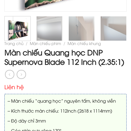
Trang chủ
/
Màn chiếu phim
/
Màn chiếu khung
Màn chiếu Quang học DNP
Supernova Blade 112 Inch (2.35:1)
Liên hệ
– Màn chiếu “quang học” nguyên tấm, không viền
– Kích thước màn chiếu: 112inch (2618 x 1114mm)
– Độ dày chỉ 3mm
– Góc nhìn cực rộng 170°