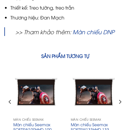
Thiết kế: Treo tường, treo trần
Thương hiệu: Đan Mạch
>> Tham khảo thêm:
Màn chiếu DNP
SẢN PHẨM TƯƠNG TỰ
MÀN CHIẾU SEEMAX
MÀN CHIẾU SEEMAX
Màn chiếu Seemax
Màn chiếu Seemax
SQETSW100HHD 100
SQETSW133HHD 133