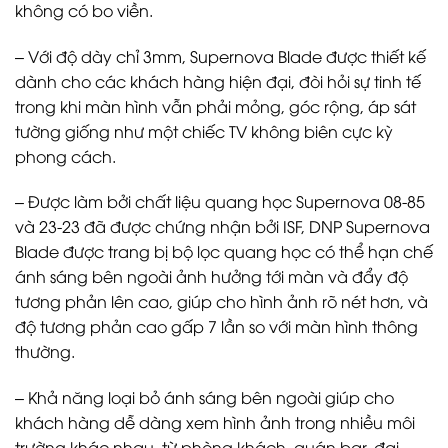
không có bo viền.
– Với độ dày chỉ 3mm, Supernova Blade được thiết kế
dành cho các khách hàng hiện đại, đòi hỏi sự tinh tế
trong khi màn hình vẫn phải mỏng, góc rộng, áp sát
tường giống như một chiếc TV không biên cực kỳ
phong cách.
– Được làm bởi chất liệu quang học Supernova 08-85
và 23-23 đã được chứng nhận bởi ISF, DNP Supernova
Blade được trang bị bộ lọc quang học có thể hạn chế
ánh sáng bên ngoài ảnh hưởng tới màn và đẩy độ
tương phản lên cao, giúp cho hình ảnh rõ nét hơn, và
độ tương phản cao gấp 7 lần so với màn hình thông
thường.
– Khả năng loại bỏ ánh sáng bên ngoài giúp cho
khách hàng dễ dàng xem hình ảnh trong nhiều môi
trường khác nhau, từ phòng khách, quán bar, đại