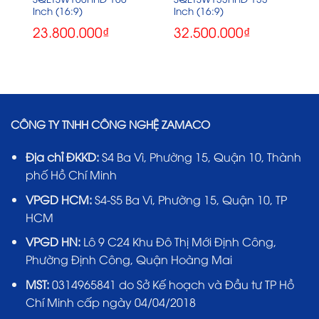
Inch (16:9)
Inch (16:9)
23.800.000
₫
32.500.000
₫
CÔNG TY TNHH CÔNG NGHỆ ZAMACO
Địa chỉ ĐKKD:
S4 Ba Vì, Phường 15, Quận 10, Thành
phố Hồ Chí Minh
VPGD HCM:
S4-S5 Ba Vì, Phường 15, Quận 10, TP
HCM
VPGD HN:
Lô 9 C24 Khu Đô Thị Mới Định Công,
Phường Định Công, Quận Hoàng Mai
MST:
0314965841 do Sở Kế hoạch và Đầu tư TP Hồ
Chí Minh cấp ngày 04/04/2018