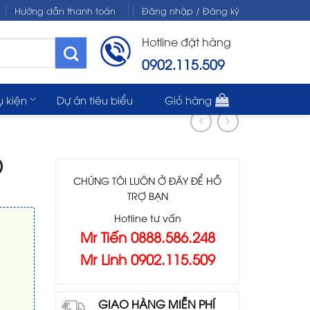
Hướng dẫn thanh toán
Đăng nhập / Đăng ký
Hotline đặt hàng
0902.115.509
ụ kiện
Dự án tiêu biểu
Giỏ hàng
)
CHÚNG TÔI LUÔN Ở ĐÂY ĐỂ HỖ
TRỢ BẠN
Hotline tư vấn
Mr Tiến 0888.586.248
Mr Linh 0902.115.509
GIAO HÀNG MIỄN PHÍ