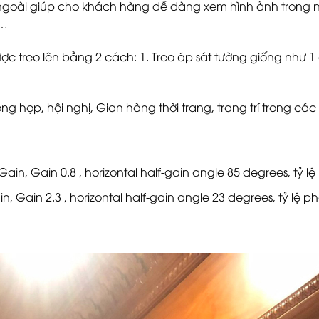
ngoài giúp cho khách hàng dễ dàng xem hình ảnh trong n
,…
 treo lên bằng 2 cách: 1. Treo áp sát tường giống như 1 cửa
g họp, hội nghị, Gian hàng thời trang, trang trí trong các
ain, Gain 0.8 , horizontal half-gain angle 85 degrees, tỷ lệ 
 Gain 2.3 , horizontal half-gain angle 23 degrees, tỷ lệ phó