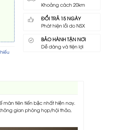
Khoảng cách 20km
ĐỔI TRẢ 15 NGÀY
Phát hiện lỗi do NSX
BẢO HÀNH TẬN NƠI
Dễ dàng và tiện lợi
hiếu
ế màn tiên tiến bậc nhất hiện nay.
ác không gian phòng họp/hội thảo,