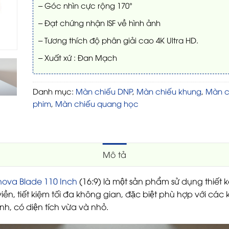
– Góc nhìn cực rộng 170°
– Đạt chứng nhận ISF về hình ảnh
– Tương thích độ phân giải cao 4K Ultra HD.
– Xuất xứ : Đan Mạch
Danh mục:
Màn chiếu DNP
,
Màn chiếu khung
,
Màn c
phim
,
Màn chiếu quang học
Mô tả
ova Blade 110 Inch
(16:9) là một sản phẩm sử dụng thiết k
viền, tiết kiệm tối đa không gian, đặc biệt phù hợp với c
có diện tích vừa và nhỏ.