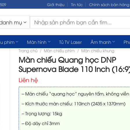
.509
Giới thiệu
Tin tức
Chính sách bán hàng
Tìm
kiếm:
u phim
Màn hình
Tủ TV Laser
Âm thanh
Ph
Trang chủ
/
Màn chiếu phim
/
Màn chiếu khung
Màn chiếu Quang học DNP
Supernova Blade 110 Inch (16:9
Liên hệ
– Màn chiếu “quang học” nguyên tấm, không viền
– Kích thước màn chiếu: 110inch (2435 x 1370mm)
– Trọng lượng: 15kg
– Độ dày chỉ 3mm