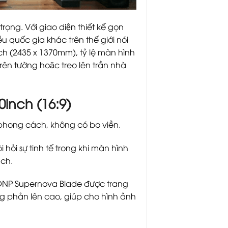
ng. Với giao diện thiết kế gọn
ều quốc gia khác trên thế giới nói
nch (2435 x 1370mm), tỷ lệ màn hình
ên tường hoặc treo lên trần nhà
0inch (16:9)
phong cách, không có bo viền.
hỏi sự tinh tế trong khi màn hình
ách.
 DNP Supernova Blade được trang
g phản lên cao, giúp cho hình ảnh