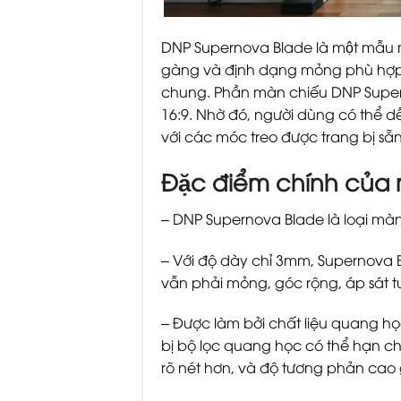
DNP Supernova Blade là một mẫu màn
gàng và định dạng mỏng phù hợp vớ
chung. Phần màn chiếu DNP Supern
16:9. Nhờ đó, người dùng có thể
với các móc treo được trang bị sẵn
Đặc điểm chính củ
– DNP Supernova Blade là loại mà
– Với độ dày chỉ 3mm, Supernova Bl
vẫn phải mỏng, góc rộng, áp sát 
– Được làm bởi chất liệu quang h
bị bộ lọc quang học có thể hạn c
rõ nét hơn, và độ tương phản cao 