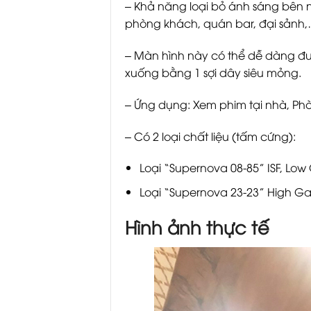
– Khả năng loại bỏ ánh sáng bên 
phòng khách, quán bar, đại sảnh
– Màn hình này có thể dễ dàng được
xuống bằng 1 sợi dây siêu mỏng.
– Ứng dụng: Xem phim tại nhà, Phòn
– Có 2 loại chất liệu (tấm cứng):
Loại “Supernova 08-85” ISF, Low G
Loại “Supernova 23-23” High Gain,
Hình ảnh thực tế