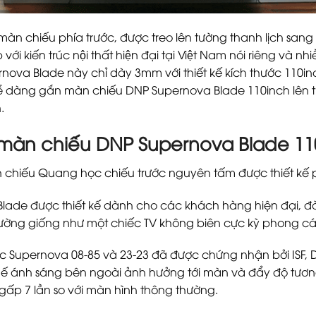
 chiếu phía trước, được treo lên tường thanh lịch sang trọ
i kiến trúc nội thất hiện đại tại Việt Nam nói riêng và nhi
ova Blade này chỉ dày 3mm với thiết kế kích thước 110i
 dễ dàng gắn màn chiếu DNP Supernova Blade 110inch lên tr
.
a màn chiếu DNP Supernova Blade 11
n chiếu Quang học chiếu trước nguyên tấm được thiết kế 
ade được thiết kế dành cho các khách hàng hiện đại, đòi 
tường giống như một chiếc TV không biên cực kỳ phong c
ọc Supernova 08-85 và 23-23 đã được chứng nhận bởi ISF,
hế ánh sáng bên ngoài ảnh hưởng tới màn và đẩy độ tươn
gấp 7 lần so với màn hình thông thường.