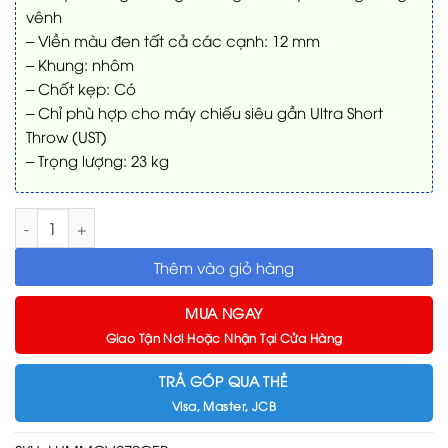
vênh
– Viền màu đen tất cả các cạnh: 12 mm
– Khung: nhôm
– Chốt kẹp: Có
– Chỉ phù hợp cho máy chiếu siêu gần Ultra Short
Throw (UST)
– Trọng lượng: 23 kg
Màn chiếu Lumene Palace 4K 270C 120 inch Extra Bright số lư
Thêm vào giỏ hàng
MUA NGAY
Giao Tận Nơi Hoặc Nhận Tại Cửa Hàng
TRẢ GÓP QUA THẺ
Visa, Master, JCB