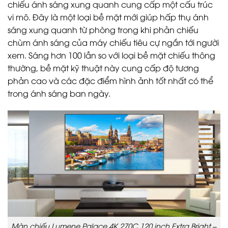
chiếu ánh sáng xung quanh cung cấp một cấu trúc
vi mô. Đây là một loại bề mặt mới giúp hấp thụ ánh
sáng xung quanh từ phòng trong khi phản chiếu
chùm ánh sáng của máy chiếu tiêu cự ngắn tới người
xem. Sáng hơn 100 lần so với loại bề mặt chiếu thông
thường, bề mặt kỹ thuật này cung cấp độ tương
phản cao và các đặc điểm hình ảnh tốt nhất có thể
trong ánh sáng ban ngày.
Màn chiếu Lumene Palace 4K 270C 120 inch Extra Bright –