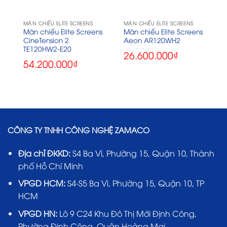
MÀN CHIẾU ELITE SCREENS
MÀN CHIẾU ELITE SCREENS
Màn chiếu Elite Screens
Màn chiếu Elite Screens
CineTension 2
Aeon AR120WH2
TE120HW2-E20
26.600.000
₫
54.200.000
₫
CÔNG TY TNHH CÔNG NGHỆ ZAMACO
Địa chỉ ĐKKD:
S4 Ba Vì, Phường 15, Quận 10, Thành
phố Hồ Chí Minh
VPGD HCM:
S4-S5 Ba Vì, Phường 15, Quận 10, TP
HCM
VPGD HN:
Lô 9 C24 Khu Đô Thị Mới Định Công,
Phường Định Công, Quận Hoàng Mai