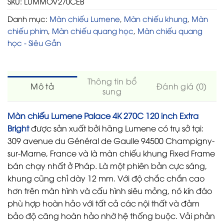
SKU:
LUMMOV270CEB
Danh mục:
Màn chiếu Lumene
,
Màn chiếu khung
,
Màn
chiếu phim
,
Màn chiếu quang học
,
Màn chiếu quang
học - Siêu Gần
Thông tin bổ
Mô tả
Đánh giá (0)
sung
Màn chiếu Lumene Palace 4K 270C 120 inch Extra
Bright
được sản xuất bởi hãng Lumene có trụ sở tại:
309 avenue du Général de Gaulle 94500 Champigny-
sur-Marne, France và là màn chiếu khung Fixed Frame
bán chạy nhất ở Pháp. Là một phiên bản cực sáng,
khung cũng chỉ dày 12 mm. Với độ chắc chắn cao
hơn trên màn hình và cấu hình siêu mỏng, nó kín đáo
phù hợp hoàn hảo với tất cả các nội thất và đảm
bảo độ căng hoàn hảo nhờ hệ thống buộc. Vải phản