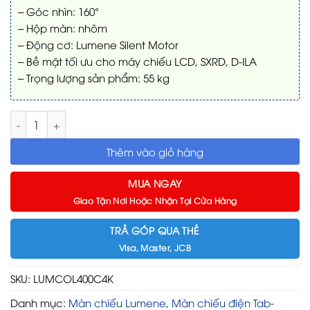
– Góc nhìn: 160°
– Hộp màn: nhôm
– Động cơ: Lumene Silent Motor
– Bề mặt tối ưu cho máy chiếu LCD, SXRD, D-ILA
– Trọng lượng sản phẩm: 55 kg
Màn chiếu Lumene Coliseum 4K 400C 180 inch số lượng
Thêm vào giỏ hàng
MUA NGAY
Giao Tận Nơi Hoặc Nhận Tại Cửa Hàng
TRẢ GÓP QUA THẺ
Visa, Master, JCB
SKU:
LUMCOL400C4K
Danh mục:
Màn chiếu Lumene
,
Màn chiếu điện Tab-