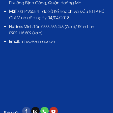
Phường Định Công, Quận Hoàng Mai
MST:
0314965841 do Sở Kế hoạch và Đầu tư TP Hồ
Chí Minh cấp ngày 04/04/2018
Hotline:
Minh Tiến 0888.586.248 (Zalo)/ Đình Linh
0902.115.509 (zalo)
Email:
linhvd@zamaco.vn
Theo dõi: