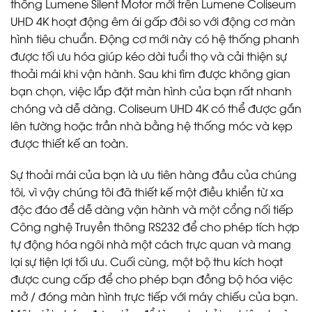
thống Lumene Silent Motor mới trên Lumene Coliseum
UHD 4K hoạt động êm ái gấp đôi so với động cơ màn
hình tiêu chuẩn. Động cơ mới này có hệ thống phanh
được tối ưu hóa giúp kéo dài tuổi thọ và cải thiện sự
thoải mái khi vận hành. Sau khi tìm được không gian
bạn chọn, việc lắp đặt màn hình của bạn rất nhanh
chóng và dễ dàng. Coliseum UHD 4K có thể được gắn
lên tường hoặc trần nhà bằng hệ thống móc và kẹp
được thiết kế an toàn.
Sự thoải mái của bạn là ưu tiên hàng đầu của chúng
tôi, vì vậy chúng tôi đã thiết kế một điều khiển từ xa
độc đáo để dễ dàng vận hành và một cổng nối tiếp
Công nghệ Truyền thông RS232 để cho phép tích hợp
tự động hóa ngôi nhà một cách trực quan và mang
lại sự tiện lợi tối ưu. Cuối cùng, một bộ thu kích hoạt
được cung cấp để cho phép bạn đồng bộ hóa việc
mở / đóng màn hình trực tiếp với máy chiếu của bạn.