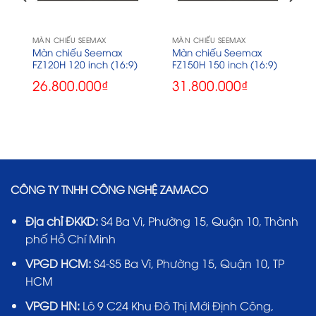
MÀN CHIẾU SEEMAX
MÀN CHIẾU SEEMAX
s
Màn chiếu Seemax
Màn chiếu Seemax
FZ120H 120 inch (16:9)
FZ150H 150 inch (16:9)
26.800.000
₫
31.800.000
₫
CÔNG TY TNHH CÔNG NGHỆ ZAMACO
Địa chỉ ĐKKD:
S4 Ba Vì, Phường 15, Quận 10, Thành
phố Hồ Chí Minh
VPGD HCM:
S4-S5 Ba Vì, Phường 15, Quận 10, TP
HCM
VPGD HN:
Lô 9 C24 Khu Đô Thị Mới Định Công,