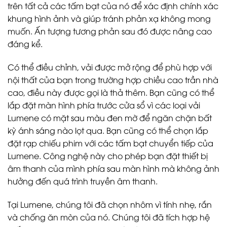
trên tất cả các tấm bạt của nó để xác định chính xác
khung hình ảnh và giúp tránh phản xạ không mong
muốn. Ấn tượng tương phản sau đó được nâng cao
đáng kể.
Có thể điều chỉnh, vải được mở rộng để phù hợp với
nội thất của bạn trong trường hợp chiều cao trần nhà
cao, điều này được gọi là thả thêm. Bạn cũng có thể
lắp đặt màn hình phía trước cửa sổ vì các loại vải
Lumene có mặt sau màu đen mờ để ngăn chặn bất
kỳ ánh sáng nào lọt qua. Bạn cũng có thể chọn lắp
đặt rạp chiếu phim với các tấm bạt chuyển tiếp của
Lumene. Công nghệ này cho phép bạn đặt thiết bị
âm thanh của mình phía sau màn hình mà không ảnh
hưởng đến quá trình truyền âm thanh.
Tại Lumene, chúng tôi đã chọn nhôm vì tính nhẹ, rắn
và chống ăn mòn của nó. Chúng tôi đã tích hợp hệ