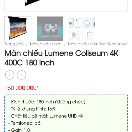
Trang chủ
/
Màn chiếu phim
/
Màn chiếu điện Tab-Tensioned
Màn chiếu Lumene Coliseum 4K
400C 180 inch
160.000.000
₫
– Kích thước: 180 inch (đường chéo)
– Tỷ lệ khung hình: 16:9
– Chất liệu bề mặt: Lumene UHD 4K
– Tensioned: có
– Gain: 1.0