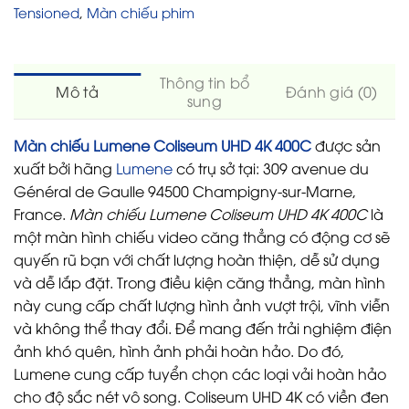
Tensioned
,
Màn chiếu phim
Thông tin bổ
Mô tả
Đánh giá (0)
sung
Màn chiếu Lumene Coliseum UHD 4K 400C
được sản
xuất bởi hãng
Lumene
có trụ sở tại: 309 avenue du
Général de Gaulle 94500 Champigny-sur-Marne,
France.
Màn chiếu Lumene Coliseum UHD 4K 400C
là
một màn hình chiếu video căng thẳng có động cơ sẽ
quyến rũ bạn với chất lượng hoàn thiện, dễ sử dụng
và dễ lắp đặt. Trong điều kiện căng thẳng, màn hình
này cung cấp chất lượng hình ảnh vượt trội, vĩnh viễn
và không thể thay đổi. Để mang đến trải nghiệm điện
ảnh khó quên, hình ảnh phải hoàn hảo. Do đó,
Lumene cung cấp tuyển chọn các loại vải hoàn hảo
cho độ sắc nét vô song. Coliseum UHD 4K có viền đen