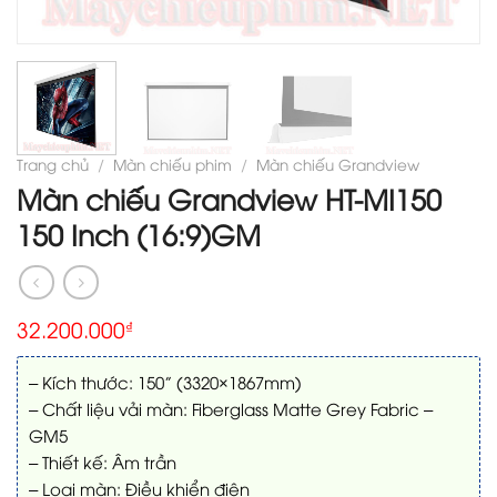
Trang chủ
/
Màn chiếu phim
/
Màn chiếu Grandview
Màn chiếu Grandview HT-MI150
150 Inch (16:9)GM
32.200.000
₫
– Kích thước: 150” (3320×1867mm)
– Chất liệu vải màn: Fiberglass Matte Grey Fabric –
GM5
– Thiết kế: Âm trần
– Loại màn: Điều khiển điện