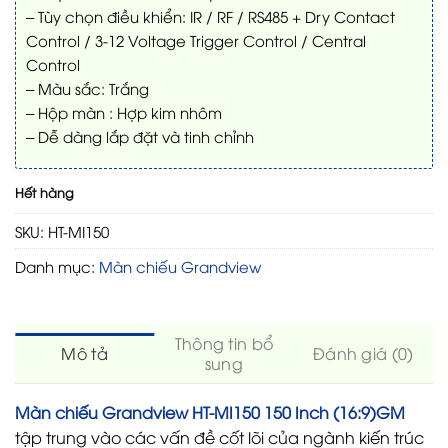
– Tùy chọn điều khiển: IR / RF / RS485 + Dry Contact
Control / 3-12 Voltage Trigger Control / Central
Control
– Màu sắc: Trắng
– Hộp màn : Hợp kim nhôm
– Dễ dàng lắp đặt và tinh chỉnh
Hết hàng
SKU:
HT-MI150
Danh mục:
Màn chiếu Grandview
Thông tin bổ
Mô tả
Đánh giá (0)
sung
Màn chiếu Grandview HT-MI150 150 Inch (16:9)GM
tập trung vào các vấn đề cốt lõi của ngành kiến trúc