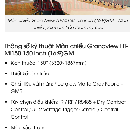
Màn chiếu Grandview HT-MI150 150 Inch (16:9)GM – Màn
chiếu phim âm trần thẩm mỹ cao
Thông số kỹ thuật Màn chiếu Grandview HT-
MI150 150 Inch (16:9)GM
Kích thước: 150” (3320×1867mm)
Thiết kế: âm trần
Chất liệu vải màn: Fiberglass Matte Grey Fabric –
GM5
Tùy chọn điều khiển: IR / RF / RS485 + Dry Contact
Control / 3-12 Voltage Trigger Control / Central
Control
Màu sắc: Trắng