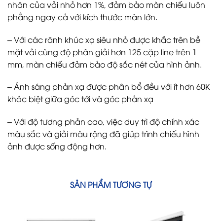
nhăn của vải nhỏ hơn 1%, đảm bảo màn chiếu luôn
phẳng ngay cả với kích thước màn lớn.
– Với các rãnh khúc xạ siêu nhỏ được khắc trên bề
mặt vải cùng độ phân giải hơn 125 cặp line trên 1
mm, màn chiếu đảm bảo độ sắc nét của hình ảnh.
– Ánh sáng phản xạ được phân bổ đều với ít hơn 60K
khác biệt giữa góc tới và góc phản xạ
– Với độ tương phản cao, việc duy trì độ chính xác
màu sắc và giải màu rộng đã giúp trình chiếu hình
ảnh được sống động hơn.
SẢN PHẨM TƯƠNG TỰ