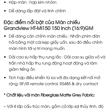
Hộp màn : hợp kim nhôm
Dễ dàng lắp đặt và tinh chỉnh
Đặc điểm nổi bật của Màn chiếu
Grandview HT-MI150 150 Inch (16:9)GM
Dễ dàng cân chỉnh màn chiếu : Nhấn phím đàn
hồi bằng một cái kẹp giấy uốn, sau đó điều chỉnh
màn hình tới vị trí mong muốn.
Dải cao su hấp thụ rung lắc : Dải cao su giữa vỏ và
trần nhà hấp thụ rung động hoạt động và làm
giảm tiếng ồn
Tích hợp điều khiển từ xa với đa dạng kết nối mở
rộng: RF/IR remote control, RS485 & dry contact
* Chất liệu vải màn Fiberglass Matte Grey Fabric:
– Với 4 lớp cấu trúc màn, gồm cả lớp sợi thủy tinh, độ