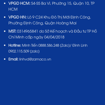
VPGD HCM:
S4-S5 Ba Vì, Phường 15, Quận 10, TP
HCM
VPGD HN:
Lô 9 C24 Khu Đô Thị Mới Định Công,
Phường Định Công, Quận Hoàng Mai
MST:
0314965841 do Sở Kế hoạch và Đầu tư TP Hồ
Chí Minh cấp ngày 04/04/2018
Hotline:
Minh Tiến 0888.586.248 (Zalo)/ Đình Linh
0902.115.509 (zalo)
Email:
linhvd@zamaco.vn