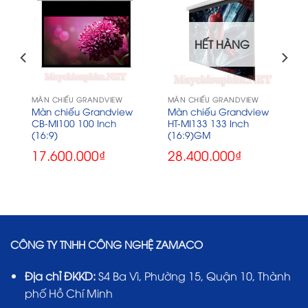
HẾT HÀNG
MÀN CHIẾU GRANDVIEW
MÀN CHIẾU GRANDVIEW
Màn chiếu Grandview
Màn chiếu Grandview
CB-MI100 100 Inch
HT-MI133 133 Inch
(16:9)
(16:9)GM
17.600.000
₫
28.400.000
₫
CÔNG TY TNHH CÔNG NGHỆ ZAMACO
Địa chỉ ĐKKD:
S4 Ba Vì, Phường 15, Quận 10, Thành
phố Hồ Chí Minh