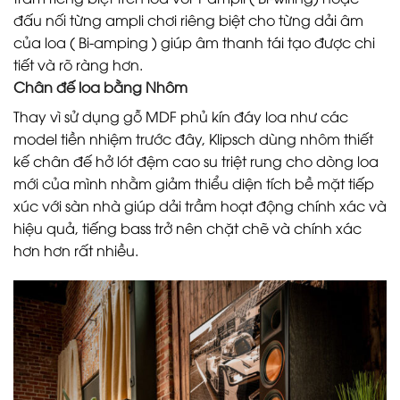
đấu nối từng ampli chơi riêng biệt cho từng dải âm
của loa ( Bi-amping ) giúp âm thanh tái tạo được chi
tiết và rõ ràng hơn.
Chân đế loa bằng Nhôm
Thay vì sử dụng gỗ MDF phủ kín đáy loa như các
model tiền nhiệm trước đây, Klipsch dùng nhôm thiết
kế chân đế hở lót đệm cao su triệt rung cho dòng loa
mới của mình nhằm giảm thiểu diện tích bề mặt tiếp
xúc với sàn nhà giúp dải trầm hoạt động chính xác và
hiệu quả, tiếng bass trở nên chặt chẽ và chính xác
hơn hơn rất nhiều.