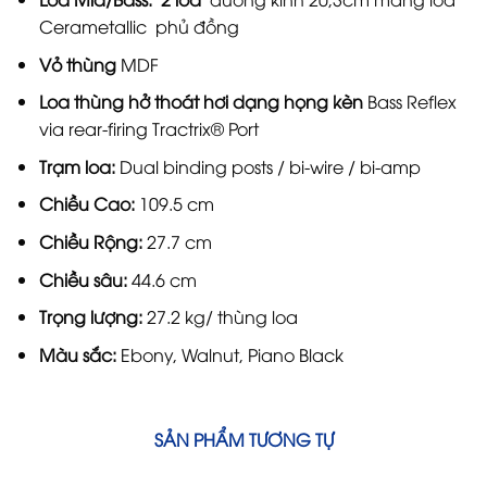
Cerametallic phủ đồng
Vỏ thùng
MDF
Loa thùng hở thoát hơi dạng
họng kèn
Bass Reflex
via rear-firing Tractrix® Port
Trạm loa:
Dual binding posts / bi-wire / bi-amp
Chiều Cao:
109.5 cm
Chiều Rộng:
27.7 cm
Chiều sâu:
44.6 cm
Trọng lượng:
27.2 kg/ thùng loa
Màu sắc:
Ebony, Walnut, Piano Black
SẢN PHẨM TƯƠNG TỰ