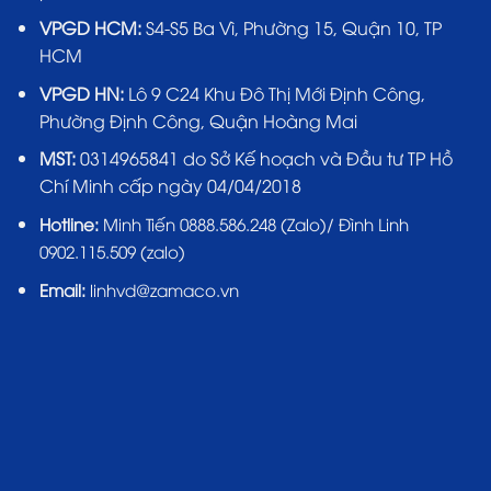
VPGD HCM:
S4-S5 Ba Vì, Phường 15, Quận 10, TP
HCM
VPGD HN:
Lô 9 C24 Khu Đô Thị Mới Định Công,
Phường Định Công, Quận Hoàng Mai
MST:
0314965841 do Sở Kế hoạch và Đầu tư TP Hồ
Chí Minh cấp ngày 04/04/2018
Hotline:
Minh Tiến 0888.586.248 (Zalo)/ Đình Linh
0902.115.509 (zalo)
Email:
linhvd@zamaco.vn