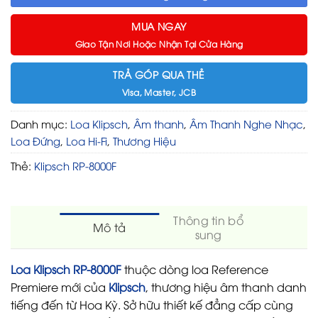
MUA NGAY
Giao Tận Nơi Hoặc Nhận Tại Cửa Hàng
TRẢ GÓP QUA THẺ
Visa, Master, JCB
Danh mục:
Loa Klipsch
,
Âm thanh
,
Âm Thanh Nghe Nhạc
,
Loa Đứng
,
Loa Hi-Fi
,
Thương Hiệu
Thẻ:
Klipsch RP-8000F
Thông tin bổ
Mô tả
sung
Loa Klipsch RP-8000F
thuộc dòng loa Reference
Premiere mới của
Klipsch
, thương hiệu âm thanh danh
tiếng đến từ Hoa Kỳ. Sở hữu thiết kế đẳng cấp cùng