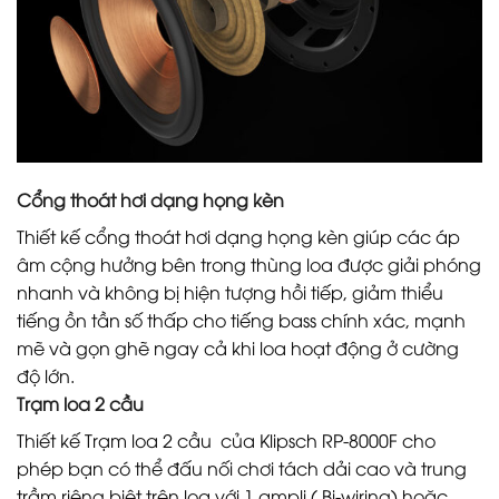
Cổng thoát hơi dạng họng kèn
Thiết kế cổng thoát hơi dạng họng kèn giúp các áp
âm cộng hưởng bên trong thùng loa được giải phóng
nhanh và không bị hiện tượng hồi tiếp, giảm thiểu
tiếng ồn tần số thấp cho tiếng bass chính xác, mạnh
mẽ và gọn ghẽ ngay cả khi loa hoạt động ở cường
độ lớn.
Trạm loa 2 cầu
Thiết kế Trạm loa 2 cầu của Klipsch RP-8000F cho
phép bạn có thể đấu nối chơi tách dải cao và trung
trầm riêng biệt trên loa với 1 ampli ( Bi-wiring) hoặc