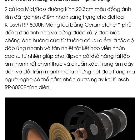
2 củ loa Mid/Bass đường kính 20,3cm màu đồng ánh
kim đã tạo nên điểm nhấn sang trọng cho đôi loa
Klipsch RP-8000F. Màng loa bằng Cerametallic™ phủ
đồng đặc tính nhẹ và cứng được xử lý đặc biệt
chống ảnh hưởng của từ trường có ưu điểm là tốc độ
đáp ứng nhanh và tản nhiệt tốt kết hợp viền nhún
cao su tự nhiên giúp cho Klipsch có khả năng tái lập
âm thanh rất chân thực và chuẩn xác. Trung âm dày
dặn và dải trầm mạnh mẽ là những nét đặc trưng mà
người nghe có thể cảm nhận được ngay khi Klipsch
RP-8000F trình diễn.