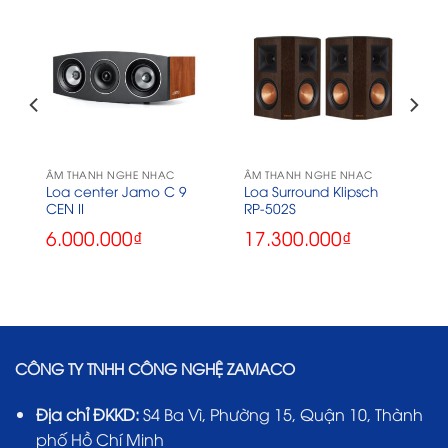
ÂM THANH NGHE NHẠC
ÂM THANH NGHE NHẠC
Loa center Jamo C 9
Loa Surround Klipsch
CEN II
RP-502S
6.000.000
₫
17.300.000
₫
CÔNG TY TNHH CÔNG NGHỆ ZAMACO
Địa chỉ ĐKKD:
S4 Ba Vì, Phường 15, Quận 10, Thành
phố Hồ Chí Minh