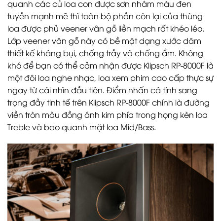
quanh các củ loa con được sơn nhám màu đen
tuyền mạnh mẽ thì toàn bộ phần còn lại của thùng
loa được phủ veener vân gỗ liền mạch rất khéo léo.
Lớp veener vân gỗ này có bề mặt dạng xước dăm
thiết kế kháng bụi, chống trầy và chống ẩm. Không
khó để bạn có thể cảm nhận được Klipsch RP-8000F là
một đôi loa nghe nhạc, loa xem phim cao cấp thực sự
ngay từ cái nhìn đầu tiên. Điểm nhấn cá tính sang
trọng đầy tinh tế trên Klipsch RP-8000F chính là đường
viền tròn màu đồng ánh kim phía trong họng kèn loa
Treble và bao quanh mặt loa Mid/Bass.