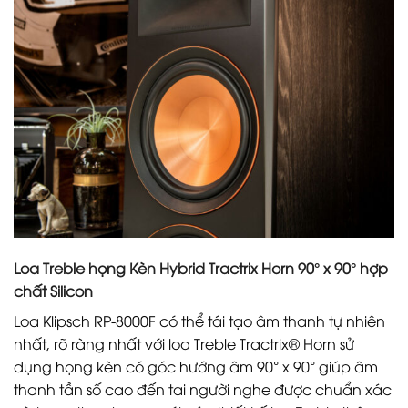
Loa Treble họng Kèn Hybrid Tractrix Horn 90° x 90° hợp
chất Silicon
Loa Klipsch RP-8000F có thể tái tạo âm thanh tự nhiên
nhất, rõ ràng nhất với loa Treble Tractrix® Horn sử
dụng họng kèn có góc hướng âm 90° x 90° giúp âm
thanh tần số cao đến tai người nghe được chuẩn xác