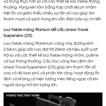
và trung thực hơn so với các thiết kế loa Treble thông
thường. Họng kèn làm bằng hợp chất silicon nhằm
triệt ồn và giảm thiểu nhiễu xạ tần số cao giúp âm
thanh mượt và sạch trong khi vẫn đảm bảo sự chi tiết.
Loa Treble màng Titanium kết cấu Linear Travel
Suspension (LTS)
Loa Treble màng Titanimum cứng nhẹ đường kính
2,54cm giúp dải cao đạt tới 25kHz với hiệu suất vượt
trội so với các thiết kế loa Treble màng nhôm, polime
và lụa thông thường. Cấu trúc vòng treo định âm
Linear Travel Suspension (LTS) giúp âm thanh tần số
cao có độ bao phủ và phân tán rộng, hoạt động ổn
định và không có hiện tượng méo tiếng ngay cả khi
người dùng mở âm lượng lớn.