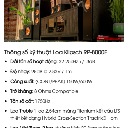
Thông số kỹ thuật Loa Klipsch RP-8000F
Dải tần số hoạt động
: 32-25kHz +/- 3dB
Độ nhạy:
98dB @ 2.83V / 1m
Công suất:
(CONT/PEAK) 150W/600W
Trở kháng:
8 Ohms Compatible
Tần số cắt:
1750Hz
Loa Treble
1 loa 2,54cm màng Titanium kết cấu LTS
thiết kết dạng Hybrid Cross-Section Tractrix® Horn
Loa Mid/Bass: 2 loa
đường kính 20,3cm màng loa