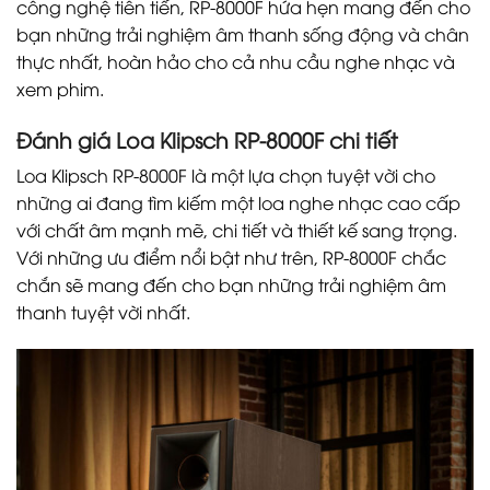
công nghệ tiên tiến, RP-8000F hứa hẹn mang đến cho
bạn những trải nghiệm âm thanh sống động và chân
thực nhất, hoàn hảo cho cả nhu cầu nghe nhạc và
xem phim.
Đánh giá Loa Klipsch RP-8000F chi tiết
Loa Klipsch RP-8000F là một lựa chọn tuyệt vời cho
những ai đang tìm kiếm một loa nghe nhạc cao cấp
với chất âm mạnh mẽ, chi tiết và thiết kế sang trọng.
Với những ưu điểm nổi bật như trên, RP-8000F chắc
chắn sẽ mang đến cho bạn những trải nghiệm âm
thanh tuyệt vời nhất.