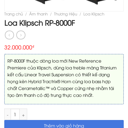
Trang chủ
/
Âm thanh
/
Thương Hiệu
/
Loa Klipsch
Loa Klipsch RP-8000F
32.000.000
₫
RP-8000F thuộc dòng loa mới New Reference
Premiere của Klipsch, dùng loa treble màng Titanium
kết cấu Linear Travel Suspension có thiết kế dạng
họng kèn Hybrid Tractrix® Horn cùng loa bass hợp
chất Cerametallic™ và Copper cứng nhẹ nhằm tái
tạo âm thanh có độ trung thực cao nhất.
Loa Klipsch RP-8000F số lượng
Thêm vào giỏ hàng