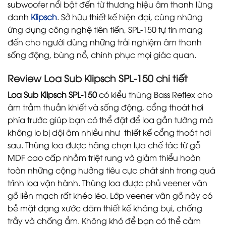
subwoofer nổi bật đến từ thương hiệu âm thanh lừng
danh
Klipsch
. Sở hữu thiết kế hiện đại, cùng những
ứng dụng công nghệ tiên tiến, SPL-150 tự tin mang
đến cho người dùng những trải nghiệm âm thanh
sống động, bùng nổ, chinh phục mọi giác quan.
Review Loa Sub Klipsch SPL-150 chi tiết
Loa Sub Klipsch SPL-150
có kiểu thùng Bass Reflex cho
âm trầm thuần khiết và sống động, cổng thoát hơi
phía trước giúp bạn có thể đặt để loa gần tường mà
không lo bị dội âm nhiều như thiết kế cổng thoát hơi
sau. Thùng loa được hãng chọn lựa chế tác từ gỗ
MDF cao cấp nhằm triệt rung và giảm thiểu hoàn
toàn những cộng hưởng tiêu cực phát sinh trong quá
trình loa vận hành. Thùng loa được phủ veener vân
gỗ liền mạch rất khéo léo. Lớp veener vân gỗ này có
bề mặt dạng xước dăm thiết kế kháng bụi, chống
trầy và chống ẩm. Không khó để bạn có thể cảm