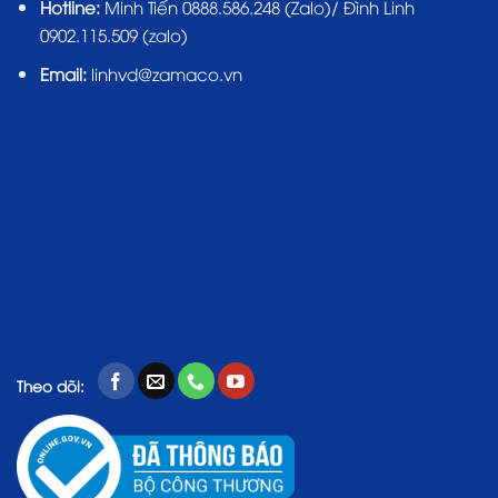
Hotline:
Minh Tiến 0888.586.248 (Zalo)/ Đình Linh
0902.115.509 (zalo)
Email:
linhvd@zamaco.vn
Theo dõi: