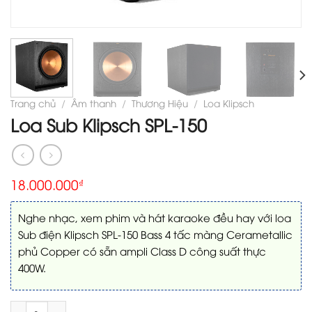
Trang chủ
/
Âm thanh
/
Thương Hiệu
/
Loa Klipsch
Loa Sub Klipsch SPL-150
18.000.000
₫
Nghe nhạc, xem phim và hát karaoke đều hay với loa
Sub điện Klipsch SPL-150 Bass 4 tấc màng Cerametallic
phủ Copper có sẵn ampli Class D công suất thực
400W.
Loa Sub Klipsch SPL-150 số lượng