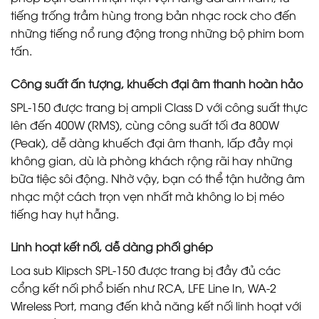
tiếng trống trầm hùng trong bản nhạc rock cho đến
những tiếng nổ rung động trong những bộ phim bom
tấn.
Công suất ấn tượng, khuếch đại âm thanh hoàn hảo
SPL-150 được trang bị ampli Class D với công suất thực
lên đến 400W (RMS), cùng công suất tối đa 800W
(Peak), dễ dàng khuếch đại âm thanh, lấp đầy mọi
không gian, dù là phòng khách rộng rãi hay những
bữa tiệc sôi động. Nhờ vậy, bạn có thể tận hưởng âm
nhạc một cách trọn vẹn nhất mà không lo bị méo
tiếng hay hụt hẫng.
Linh hoạt kết nối, dễ dàng phối ghép
Loa sub Klipsch SPL-150 được trang bị đầy đủ các
cổng kết nối phổ biến như RCA, LFE Line In, WA-2
Wireless Port, mang đến khả năng kết nối linh hoạt với