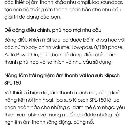
các thiết bị âm thanh khác như ampli, loa soundbar,
tạo nên hệ thống âm thanh hoàn hảo cho nhu cầu
giải trí đa dạng của bạn.
Dễ dàng điều chỉnh, phù hợp mọi nhu cầu
Bảng điều khiển mặt sau loa được bố trí khoa học với
các núm xoay chỉnh volume, Low-pass, 0/180 phase,
Auto Power On, giúp bạn dễ dàng điều chỉnh âm
thanh phù hợp với sở thích và nhu cầu sử dụng.
Nâng tầm trải nghiệm âm thanh với loa sub Klipsch
SPL-150
Với thiết kế hiện đại, âm thanh mạnh mẽ, cùng khả
năng kết nối linh hoạt, loa sub Klipsch SPL-150 là lựa
chọn hoàn hảo cho những ai đam mê âm nhạc, yêu
thích xem phim và mong muốn có được những trải
nghiệm âm thanh sống động, bùng nổ.