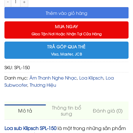
Thêm vào giỏ hàng
MUA NGAY
Giao Tận Nơi Hoặc Nhận Tại Cửa Hàng
TRẢ GÓP QUA THẺ
Visa, Master, JCB
SKU:
SPL-150
Danh mục:
Âm Thanh Nghe Nhạc
,
Loa Klipsch
,
Loa
Subwoofer
,
Thương Hiệu
Thông tin bổ
Mô tả
Đánh giá (0)
sung
Loa sub Klipsch SPL-150
là một trong những sản phẩm