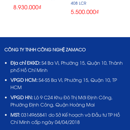
408 LCR
8.930.000
₫
5.500.000
₫
CÔNG TY TNHH CÔNG NGHỆ ZAMACO
Địa chỉ ĐKKD:
S4 Ba Vì, Phường 15, Quận 10, Thành
phố Hồ Chí Minh
VPGD HCM:
S4-S5 Ba Vì, Phường 15, Quận 10, TP
HCM
VPGD HN:
Lô 9 C24 Khu Đô Thị Mới Định Công,
Phường Định Công, Quận Hoàng Mai
MST:
0314965841 do Sở Kế hoạch và Đầu tư TP Hồ
Chí Minh cấp ngày 04/04/2018