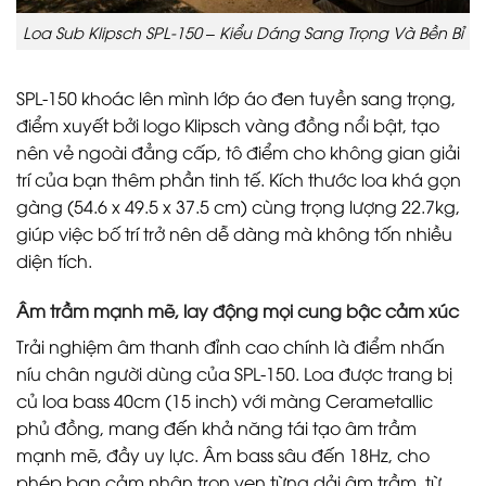
Loa Sub Klipsch SPL-150 – Kiểu Dáng Sang Trọng Và Bền Bỉ
SPL-150 khoác lên mình lớp áo đen tuyền sang trọng,
điểm xuyết bởi logo Klipsch vàng đồng nổi bật, tạo
nên vẻ ngoài đẳng cấp, tô điểm cho không gian giải
trí của bạn thêm phần tinh tế. Kích thước loa khá gọn
gàng (54.6 x 49.5 x 37.5 cm) cùng trọng lượng 22.7kg,
giúp việc bố trí trở nên dễ dàng mà không tốn nhiều
diện tích.
Âm trầm mạnh mẽ, lay động mọi cung bậc cảm xúc
Trải nghiệm âm thanh đỉnh cao chính là điểm nhấn
níu chân người dùng của SPL-150. Loa được trang bị
củ loa bass 40cm (15 inch) với màng Cerametallic
phủ đồng, mang đến khả năng tái tạo âm trầm
mạnh mẽ, đầy uy lực. Âm bass sâu đến 18Hz, cho
phép bạn cảm nhận trọn vẹn từng dải âm trầm, từ