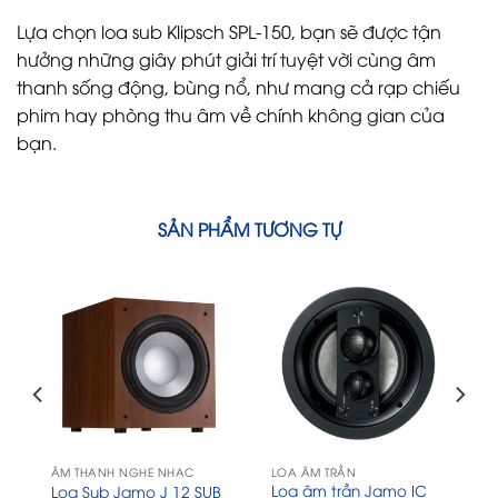
Lựa chọn loa sub Klipsch SPL-150, bạn sẽ được tận
hưởng những giây phút giải trí tuyệt vời cùng âm
thanh sống động, bùng nổ, như mang cả rạp chiếu
phim hay phòng thu âm về chính không gian của
bạn.
SẢN PHẨM TƯƠNG TỰ
ÂM THANH NGHE NHẠC
LOA ÂM TRẦN
Loa âm trần Jamo IC
Loa Sub Jamo J 12 SUB