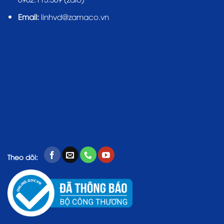
Email:
linhvd@zamaco.vn
Theo dõi: