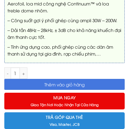
Aerofoil, loa mid công nghệ Continuum™ và loa
treble dome nhôm.
– Công suất gợi ý phối ghép cùng ampli 30W – 200W.
– Dải tần 48Hz – 28kHz, ± 3dB cho khả năng khuếch đại
âm thanh cực tốt.
– Tính ứng dụng cao, phối ghép cùng các dàn âm
thanh sử dụng tại gia đình, rạp chiếu phim,…
Loa B&W 603 S2 Anniversary Edition số lượng
Thêm vào giỏ hàng
MUA NGAY
Giao Tận Nơi Hoặc Nhận Tại Cửa Hàng
TRẢ GÓP QUA THẺ
Visa, Master, JCB