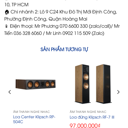
10, TP HCM
🏠 Chi nhánh 2: Lô 9 C24 Khu Đô Thị Mới Định Công,
Phường Định Công, Quận Hoàng Mai
📱 Điện thoại: Mr Phương 070 6600 330 (zalo/call)/ Mr
Tiến 036 328 6060 / Mr Linh 0902 115 509 (Zalo)
SẢN PHẨM TƯƠNG TỰ
ÂM THANH NGHE NHẠC
ÂM THANH NGHE NHẠC
Loa Center Klipsch RP-
0
Loa đứng Klipsch RF-7 III
504C
97.000.000
₫