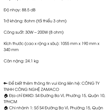
Độ nhạy: 88.5 dB
Trở kháng: 8ohm (tối thiểu 3 ohm)
Công suất: 30W – 200W (8 ohm)
Kích thước (cao x rộng x sâu): 1055 mm x 190 mm x
340 mm
Cân nặng: 24.1 kg
🔑 Để biết thêm thông tin vui lòng liên hệ: CÔNG TY
TNHH CÔNG NGHỆ ZAMACO
🏠 Địa chỉ ĐKKD: S4 Đường Ba Vì, Phường 15, Quận 10,
TPHCM
🏠 Chi nhánh 1: Số S4 Đường Ba Vì, Phường 15, Quận