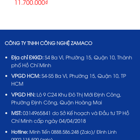
11.700.000
₫
CÔNG TY TNHH CÔNG NGHỆ ZAMACO
Địa chỉ ĐKKD:
S4 Ba Vì, Phường 15, Quận 10, Thành
phố Hồ Chí Minh
VPGD HCM:
S4-S5 Ba Vì, Phường 15, Quận 10, TP
HCM
VPGD HN:
Lô 9 C24 Khu Đô Thị Mới Định Công,
Phường Định Công, Quận Hoàng Mai
MST:
0314965841 do Sở Kế hoạch và Đầu tư TP Hồ
Chí Minh cấp ngày 04/04/2018
Hotline:
Minh Tiến 0888.586.248 (Zalo)/ Đình Linh
0902.115.509 (zalo)