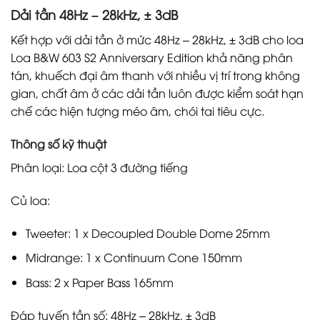
Dải tần 48Hz – 28kHz, ± 3dB
Kết hợp với dải tần ở mức 48Hz – 28kHz, ± 3dB cho loa
Loa B&W 603 S2 Anniversary Edition khả năng phân
tán, khuếch đại âm thanh với nhiều vị trí trong không
gian, chất âm ở các dải tần luôn được kiểm soát hạn
chế các hiện tượng méo âm, chói tai tiêu cực.
Thông số kỹ thuật
Phân loại: Loa cột 3 đường tiếng
Củ loa:
Tweeter: 1 x Decoupled Double Dome 25mm
Midrange: 1 x Continuum Cone 150mm
Bass: 2 x Paper Bass 165mm
Đáp tuyến tần số: 48Hz – 28kHz, ± 3dB