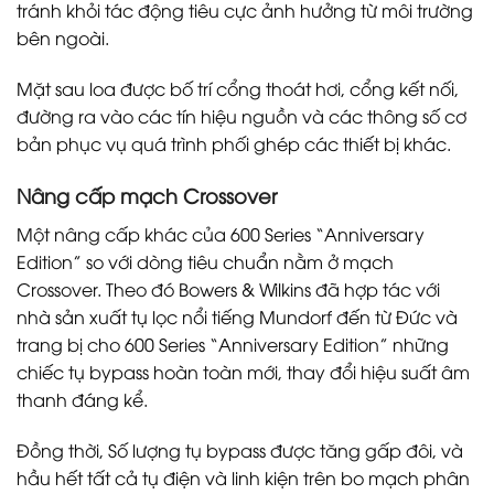
tránh khỏi tác động tiêu cực ảnh hưởng từ môi trường
bên ngoài.
Mặt sau loa được bố trí cổng thoát hơi, cổng kết nối,
đường ra vào các tín hiệu nguồn và các thông số cơ
bản phục vụ quá trình phối ghép các thiết bị khác.
Nâng cấp mạch Crossover
Một nâng cấp khác của 600 Series “Anniversary
Edition” so với dòng tiêu chuẩn nằm ở mạch
Crossover. Theo đó Bowers & Wilkins đã hợp tác với
nhà sản xuất tụ lọc nổi tiếng Mundorf đến từ Đức và
trang bị cho 600 Series “Anniversary Edition” những
chiếc tụ bypass hoàn toàn mới, thay đổi hiệu suất âm
thanh đáng kể.
Đồng thời, Số lượng tụ bypass được tăng gấp đôi, và
hầu hết tất cả tụ điện và linh kiện trên bo mạch phân