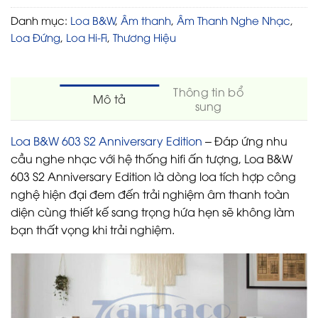
Danh mục:
Loa B&W
,
Âm thanh
,
Âm Thanh Nghe Nhạc
,
Loa Đứng
,
Loa Hi-Fi
,
Thương Hiệu
Thông tin bổ
Mô tả
sung
Loa B&W 603 S2 Anniversary Edition
– Đáp ứng nhu
cầu nghe nhạc với hệ thống hifi ấn tượng, Loa B&W
603 S2 Anniversary Edition là dòng loa tích hợp công
nghệ hiện đại đem đến trải nghiệm âm thanh toàn
diện cùng thiết kế sang trọng hứa hẹn sẽ không làm
bạn thất vọng khi trải nghiệm.