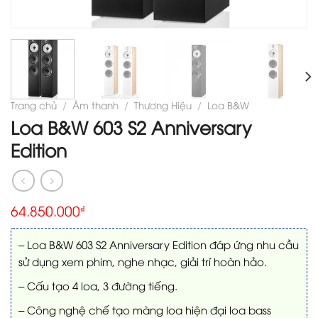
Trang chủ
/
Âm thanh
/
Thương Hiệu
/
Loa B&W
Loa B&W 603 S2 Anniversary
Edition
64.850.000
₫
– Loa B&W 603 S2 Anniversary Edition đáp ứng nhu cầu
sử dụng xem phim, nghe nhạc, giải trí hoàn hảo.
– Cấu tạo 4 loa, 3 đường tiếng.
– Công nghệ chế tạo màng loa hiện đại loa bass